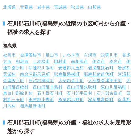
北海道
青森県
岩手県
宮城県
秋田県
山形県
石川郡石川町(福島県)の近隣の市区町村から介護・
福祉の求人を探す
福島県
福島市
会津若松市
郡山市
いわき市
白河市
須賀川市
喜多
方市
相馬市
二本松市
田村市
南相馬市
伊達市
本宮市
伊
達郡桑折町
伊達郡川俣町
安達郡大玉村
岩瀬郡鏡石町
岩瀬郡
天栄村
南会津郡只見町
耶麻郡磐梯町
耶麻郡猪苗代町
河沼郡
会津坂下町
河沼郡柳津町
大沼郡金山町
大沼郡会津美里町
西
白河郡西郷村
西白河郡中島村
西白河郡矢吹町
東白川郡塙町
東白川郡鮫川村
石川郡石川町
石川郡平田村
石川郡古殿町
田
村郡三春町
田村郡小野町
双葉郡広野町
双葉郡富岡町
双葉郡
川内村
相馬郡新地町
石川郡石川町(福島県)の介護・福祉の求人を雇用形
態から探す