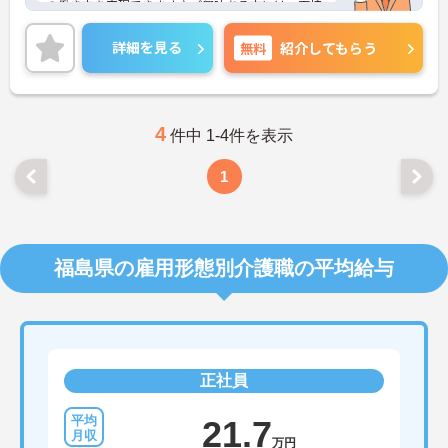
の働き方を実現できます♪ご興味ある方には、面接
対策ポイントなど、さらに詳細をお話しいたします
のでお気軽にご相談ください。
詳細を見る
無料
紹介してもらう
4
件中 1-4件を表示
1
福島県の雇用形態別介護職の平均給与
正社員
21.7
万円