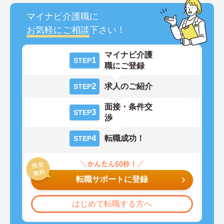
マイナビ介護職に
お気軽にご相談
下さい！
マイナビ介護
1
STEP
職にご登録
2
求人のご紹介
STEP
面接・条件交
3
STEP
渉
4
転職成功！
STEP
転職サポートに登録
はじめて転職する方へ