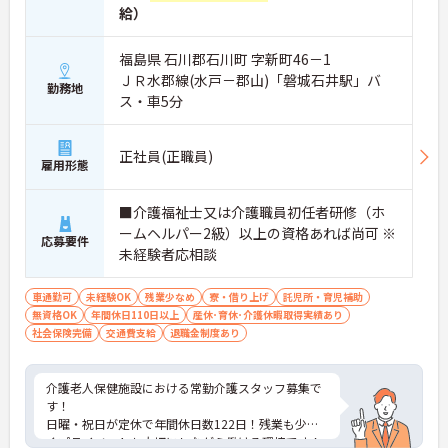
給）
福島県 石川郡石川町 字新町46－1
ＪＲ水郡線(水戸－郡山)「磐城石井駅」バ
勤務地
ス・車5分
正社員(正職員)
雇用形態
■介護福祉士又は介護職員初任者研修（ホ
ームヘルパー2級）以上の資格あれば尚可 ※
応募要件
未経験者応相談
車通勤可
未経験OK
残業少なめ
寮・借り上げ
託児所・育児補助
無資格OK
年間休日110日以上
産休･育休･介護休暇取得実績あり
社会保険完備
交通費支給
退職金制度あり
介護老人保健施設における常勤介護スタッフ募集で
す！
日曜・祝日が定休で年間休日数122日！残業も少な
くプライベートも大切にしながら働ける環境です！