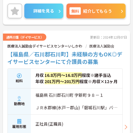
ご興味ある方には、面接のポイントなど、さらに詳
細をお話致しますのでお気軽にご相談ください。
詳細を見る
無料
紹介してもらう
通所介護（デイサービス）
更新日：2024年12月07日
医療法人誠励会デイサービスセンターいしかわ
医療法人誠励会
【福島県／石川郡石川町】未経験の方もOK◎デ
イサービスセンターにて介護員の募集
月収
16.8万円～16.8万円
程度※諸手当込
給料
年収
201万円～201万円
程度※月収×12ヶ月
福島県 石川郡石川町 字新町９８－１
勤務地
ＪＲ水郡線(水戸－郡山)「磐城石川駅」バ
ス・車3分
正社員(正職員)
雇用形態