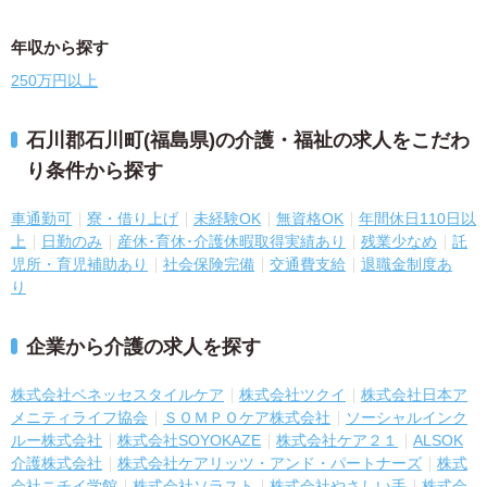
年収から探す
250万円以上
石川郡石川町(福島県)の介護・福祉の求人をこだわ
り条件から探す
車通勤可
寮・借り上げ
未経験OK
無資格OK
年間休日110日以
上
日勤のみ
産休･育休･介護休暇取得実績あり
残業少なめ
託
児所・育児補助あり
社会保険完備
交通費支給
退職金制度あ
り
企業から介護の求人を探す
株式会社ベネッセスタイルケア
株式会社ツクイ
株式会社日本ア
メニティライフ協会
ＳＯＭＰＯケア株式会社
ソーシャルインク
ルー株式会社
株式会社SOYOKAZE
株式会社ケア２１
ALSOK
介護株式会社
株式会社ケアリッツ・アンド・パートナーズ
株式
会社ニチイ学館
株式会社ソラスト
株式会社やさしい手
株式会