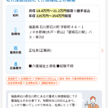
月収
18.8万円～21.2万円
程度※諸手当込
給料
年収
225万円～254万円
程度
福島県 石川郡石川町 字新町４６－１
ＪＲ水郡線(水戸－郡山)「磐城石川駅」バ
勤務地
ス・車3分
正社員(正職員)
雇用形態
■介護福祉士資格 ■経験不問
応募要件
車通勤可
未経験OK
年間休日110日以上
産休･育休･介護休暇取得実績あり
社会保険完備
交通費支給
退職金制度あり
福島県石川郡石川町にある介護老人保健施設にて介
護福祉士のお仕事です。年間休日120日以上あり、
しっかり働いてしっかり休める、社員にとって理想