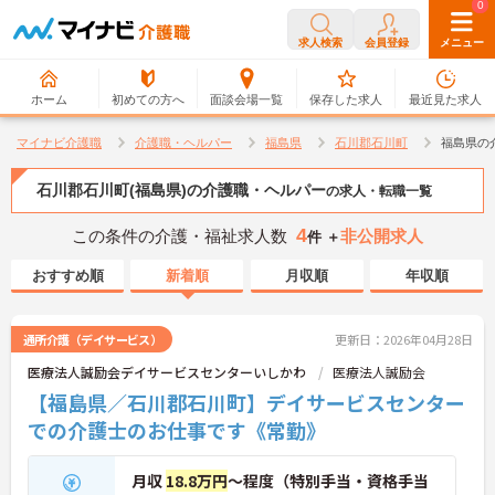
0
0
求人検索
会員登録
メニュー
ホーム
初めての方へ
面談会場一覧
保存した求人
最近見た求人
マイナビ介護職
介護職・ヘルパー
福島県
石川郡石川町
福島県の
石川郡石川町(福島県)の介護職・ヘルパー
の求人・転職一覧
4
この条件の介護・福祉求人数
非公開求人
件 ＋
おすすめ順
新着順
月収順
年収順
通所介護（デイサービス）
更新日：2026年04月28日
医療法人誠励会デイサービスセンターいしかわ
医療法人誠励会
【福島県／石川郡石川町】デイサービスセンター
での介護士のお仕事です《常勤》
月収
18.8万円
～程度（特別手当・資格手当