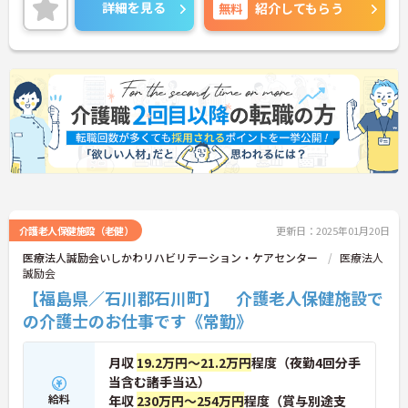
細をお話致しますのでお気軽にご相談ください。
詳細を見る
無料
紹介してもらう
介護老人保健施設（老健）
更新日：2025年01月20日
医療法人誠励会いしかわリハビリテーション・ケアセンター
医療法人
誠励会
【福島県／石川郡石川町】 介護老人保健施設で
の介護士のお仕事です《常勤》
月収
19.2万円～21.2万円
程度（夜勤4回分手
当含む諸手当込）
給料
年収
230万円～254万円
程度（賞与別途支