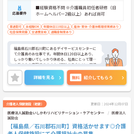
■経験資格不問 ※介護職員初任者研修（旧
応募要件
ホームヘルパー2級以上）あれば尚可
車通勤可
未経験OK
年間休日110日以上
産休･育休･介護休暇取得実績あり
社会保険完備
交通費支給
退職金制度あり
福島県石川郡石川町にあるデイサービスセンターに
て介護員のお仕事です。年間休日120日以上あり、
しっかり働いてしっかり休める、社員にとって理想
の働き方を実現できます♪ご興味ある方には、面接
対策ポイントなど、さらに詳細をお話しいたします
のでお気軽にご相談ください。
詳細を見る
無料
紹介してもらう
介護老人保健施設（老健）
更新日：2024年12月07日
医療法人誠励会いしかわリハビリテーション・ケアセンター
医療法人
誠励会
【福島県／石川郡石川町】資格活かせます◎介護
老人保健施設にて介護福祉士の募集