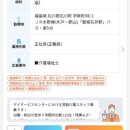
給料
込）
福島県 石川郡石川町 字新町98-1
ＪＲ水郡線(水戸－郡山)「磐城石井駅」バ
勤務地
ス・車5分
正社員(正職員)
雇用形態
■介護福祉士
応募要件
車通勤可
残業少なめ
寮・借り上げ
託児所・育児補助
日勤のみ
年間休日110日以上
産休･育休･介護休暇取得実績あり
社会保険完備
交通費支給
退職金制度あり
デイサービスセンターにおける常勤介護スタッフ募
集です！
日曜・祝日が定休で年間休日数122日！残業も少な
くプライベートも大切にしながら働ける環境です！
ご興味ある方には、面接のポイントなど、さらに詳