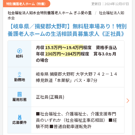
特別養護老人ホーム（特養）
更新日：2024年12月07日
社会福祉法人如水会特別養護老人ホーム ぎふ愛の里
社会福祉法人如
水会
【岐阜県／揖斐郡大野町】無料駐車場あり！特別
養護老人ホームの生活相談員募集求人《正社員》
月収
15.5万円～19.4万円
程度 資格手当込
年収
230万円～284万円
程度 賞与3.0ヵ月
給料
の場合
岐阜県 揖斐郡大野町 大字大野７４２－１４
勤務地
樽見鉄道「本巣駅」バス・車7分
正社員(正職員)
雇用形態
■社会福祉士、介護福祉士、介護支援専門
員のいずれか（社会福祉主事応相談） ■経
応募要件
験不問 ■普通自動車運転免許