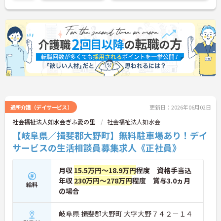
通所介護（デイサービス）
更新日：2026年06月02日
社会福祉法人如水会ぎふ愛の里
社会福祉法人如水会
【岐阜県／揖斐郡大野町】無料駐車場あり！デイ
サービスの生活相談員募集求人《正社員》
月収
15.5万円～18.9万円
程度 資格手当込
年収
230万円～278万円
程度 賞与3.0ヵ月
給料
の場合
岐阜県 揖斐郡大野町 大字大野７４２－１４