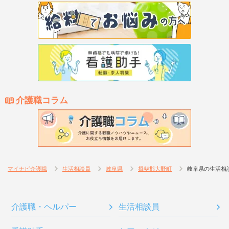
介護職コラム
マイナビ介護職
生活相談員
岐阜県
揖斐郡大野町
岐阜県の生活相
介護職・ヘルパー
生活相談員