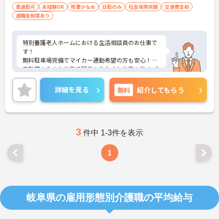
車通勤可
未経験OK
残業少なめ
日勤のみ
社会保険完備
交通費支給
退職金制度あり
特別養護老人ホームにおける生活相談員のお仕事で
す！
無料駐車場完備でマイカー通勤希望の方も安心！
日勤帯のみのお仕事で残業も少なくお仕事の後のプ
ライベートな時間も大切にできます。
ご興味ある方には、面接のポイントなど、さらに詳
詳細を見る
無料
紹介してもらう
細をお話致しますのでお気軽にご相談ください。
3
件中 1-3件を表示
1
岐阜県の雇用形態別介護職の平均給与