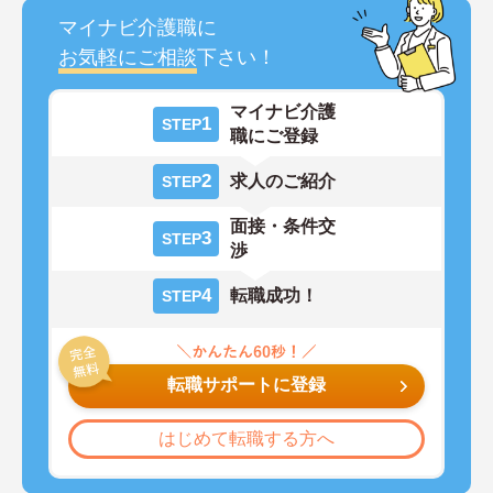
マイナビ介護職に
お気軽にご相談
下さい！
マイナビ介護
1
STEP
職にご登録
2
求人のご紹介
STEP
面接・条件交
3
STEP
渉
4
転職成功！
STEP
転職サポートに登録
はじめて転職する方へ