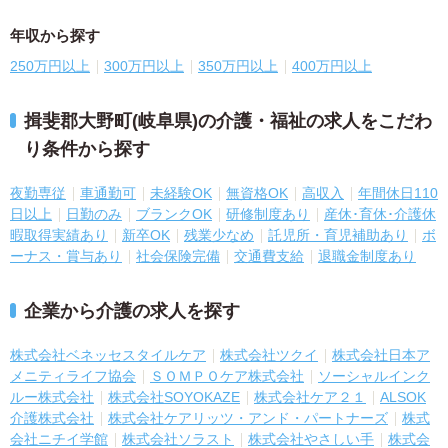
年収から探す
250万円以上
300万円以上
350万円以上
400万円以上
揖斐郡大野町(岐阜県)の介護・福祉の求人をこだわ
り条件から探す
夜勤専従
車通勤可
未経験OK
無資格OK
高収入
年間休日110
日以上
日勤のみ
ブランクOK
研修制度あり
産休･育休･介護休
暇取得実績あり
新卒OK
残業少なめ
託児所・育児補助あり
ボ
ーナス・賞与あり
社会保険完備
交通費支給
退職金制度あり
企業から介護の求人を探す
株式会社ベネッセスタイルケア
株式会社ツクイ
株式会社日本ア
メニティライフ協会
ＳＯＭＰＯケア株式会社
ソーシャルインク
ルー株式会社
株式会社SOYOKAZE
株式会社ケア２１
ALSOK
介護株式会社
株式会社ケアリッツ・アンド・パートナーズ
株式
会社ニチイ学館
株式会社ソラスト
株式会社やさしい手
株式会