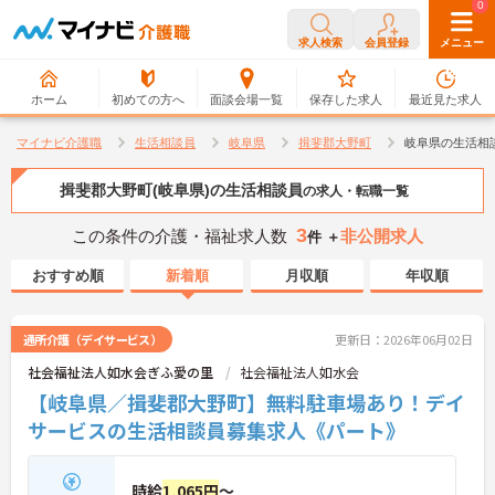
0
0
求人検索
会員登録
メニュー
ホーム
初めての方へ
面談会場一覧
保存した求人
最近見た求人
マイナビ介護職
生活相談員
岐阜県
揖斐郡大野町
岐阜県の生活相
揖斐郡大野町(岐阜県)の生活相談員
の求人・転職一覧
3
この条件の介護・福祉求人数
非公開求人
件 ＋
おすすめ順
新着順
月収順
年収順
通所介護（デイサービス）
更新日：2026年06月02日
社会福祉法人如水会ぎふ愛の里
社会福祉法人如水会
【岐阜県／揖斐郡大野町】無料駐車場あり！デイ
サービスの生活相談員募集求人《パート》
時給
1,065円
～