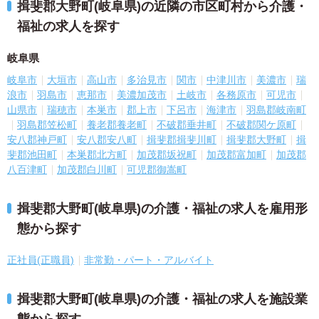
揖斐郡大野町(岐阜県)の近隣の市区町村から介護・
福祉の求人を探す
岐阜県
岐阜市
大垣市
高山市
多治見市
関市
中津川市
美濃市
瑞
浪市
羽島市
恵那市
美濃加茂市
土岐市
各務原市
可児市
山県市
瑞穂市
本巣市
郡上市
下呂市
海津市
羽島郡岐南町
羽島郡笠松町
養老郡養老町
不破郡垂井町
不破郡関ケ原町
安八郡神戸町
安八郡安八町
揖斐郡揖斐川町
揖斐郡大野町
揖
斐郡池田町
本巣郡北方町
加茂郡坂祝町
加茂郡富加町
加茂郡
八百津町
加茂郡白川町
可児郡御嵩町
揖斐郡大野町(岐阜県)の介護・福祉の求人を雇用形
態から探す
正社員(正職員)
非常勤・パート・アルバイト
揖斐郡大野町(岐阜県)の介護・福祉の求人を施設業