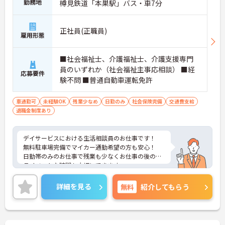
勤務地
樽見鉄道「本巣駅」バス・車7分
正社員(正職員)
雇用形態
■社会福祉士、介護福祉士、介護支援専門
員のいずれか（社会福祉主事応相談） ■経
応募要件
験不問 ■普通自動車運転免許
車通勤可
未経験OK
残業少なめ
日勤のみ
社会保険完備
交通費支給
退職金制度あり
デイサービスにおける生活相談員のお仕事です！
無料駐車場完備でマイカー通勤希望の方も安心！
日勤帯のみのお仕事で残業も少なくお仕事の後のプ
ライベートな時間も大切にできます。
ご興味ある方には、面接のポイントなど、さらに詳
細をお話致しますのでお気軽にご相談ください。
詳細を見る
無料
紹介してもらう