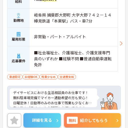
給料
岐阜県 揖斐郡大野町 大字大野７４２－１４
勤務地
樽見鉄道「本巣駅」バス・車7分
非常勤・パート・アルバイト
雇用形態
■社会福祉士、介護福祉士、介護支援専門
員のいずれか ■経験不問 ■普通自動車運転
応募要件
免許
車通勤可
未経験OK
残業少なめ
交通費支給
デイサービスにおける生活相談員のお仕事です！
無料駐車場完備でマイカー通勤希望の方も安心！
日曜定休！日勤帯のみのお仕事で残業も少なくお仕
事の後のプライベートな時間も大切にできます。
ご興味ある方には、面接のポイントなど、さらに詳
細をお話致しますのでお気軽にご相談ください。
詳細を見る
無料
紹介してもらう