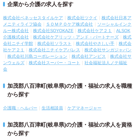
企業から介護の求人を探す
株式会社ベネッセスタイルケア
株式会社ツクイ
株式会社日本ア
メニティライフ協会
ＳＯＭＰＯケア株式会社
ソーシャルインク
ルー株式会社
株式会社SOYOKAZE
株式会社ケア２１
ALSOK
介護株式会社
株式会社ケアリッツ・アンド・パートナーズ
株式
会社ニチイ学館
株式会社ソラスト
株式会社やさしい手
株式会
社ケア２１
株式会社ニチイケアパレス
株式会社サンガジャパン
株式会社川島コーポレーション
株式会社アンビス
株式会社サ
ンウェルズ
株式会社スーパー・コート
社会福祉法人ノテ福祉
会
加茂郡八百津町(岐阜県)の介護・福祉の求人を職種
から探す
介護職・ヘルパー
生活相談員
ケアマネージャー
加茂郡八百津町(岐阜県)の介護・福祉の求人を資格
から探す