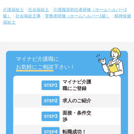
介護福祉士
社会福祉士
介護職員初任者研修（ホームヘルパー2
級）
社会福祉主事
実務者研修（ホームヘルパー1級）
精神保健
福祉士
マイナビ介護職に
お気軽にご相談
下さい！
マイナビ介護
1
STEP
職にご登録
2
求人のご紹介
STEP
面接・条件交
3
STEP
渉
4
転職成功！
STEP