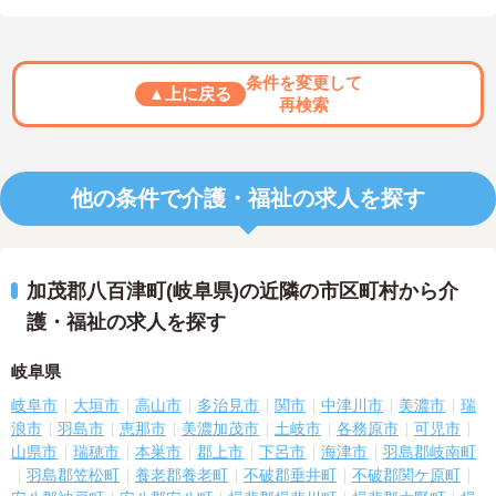
条件を変更して
▲上に戻る
再検索
他の条件で介護・福祉の求人を探す
加茂郡八百津町(岐阜県)の近隣の市区町村から介
護・福祉の求人を探す
岐阜県
岐阜市
大垣市
高山市
多治見市
関市
中津川市
美濃市
瑞
浪市
羽島市
恵那市
美濃加茂市
土岐市
各務原市
可児市
山県市
瑞穂市
本巣市
郡上市
下呂市
海津市
羽島郡岐南町
羽島郡笠松町
養老郡養老町
不破郡垂井町
不破郡関ケ原町