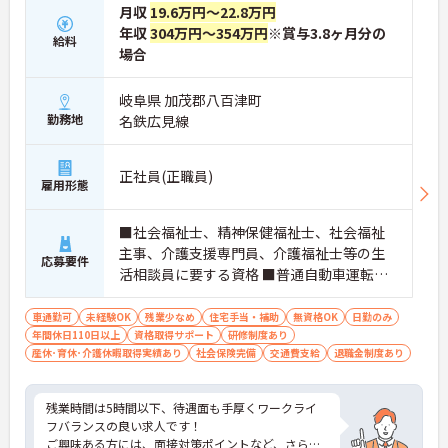
月収
19.6万円～22.8万円
年収
304万円～354万円
※賞与3.8ヶ月分の
給料
場合
岐阜県 加茂郡八百津町
勤務地
名鉄広見線
正社員(正職員)
雇用形態
■社会福祉士、精神保健福祉士、社会福祉
主事、介護支援専門員、介護福祉士等の生
応募要件
活相談員に要する資格 ■普通自動車運転免
許（AT車限定可） ■介護職の経験 ※ハイエ
ース等の運転経験があると尚可
車通勤可
未経験OK
残業少なめ
住宅手当・補助
無資格OK
日勤のみ
年間休日110日以上
資格取得サポート
研修制度あり
産休･育休･介護休暇取得実績あり
社会保険完備
交通費支給
退職金制度あり
残業時間は5時間以下、待遇面も手厚くワークライ
フバランスの良い求人です！
ご興味ある方には、面接対策ポイントなど、さらに