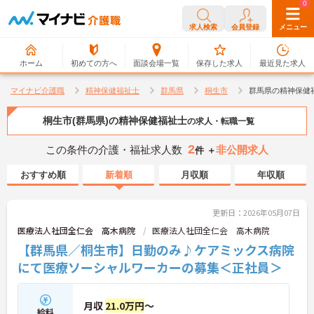
0
0
求人検索
会員登録
メニュー
ホーム
初めての方へ
面談会場一覧
保存した求人
最近見た求人
マイナビ介護職
精神保健福祉士
群馬県
桐生市
群馬県の精神保健
桐生市(群馬県)の精神保健福祉士
の求人・転職一覧
2
この条件の介護・福祉求人数
非公開求人
件 ＋
おすすめ順
新着順
月収順
年収順
更新日：2026年05月07日
医療法人社団全仁会 高木病院
医療法人社団全仁会 高木病院
【群馬県／桐生市】日勤のみ♪ケアミックス病院
にて医療ソーシャルワーカーの募集＜正社員＞
月収
21.0万円
～
給料