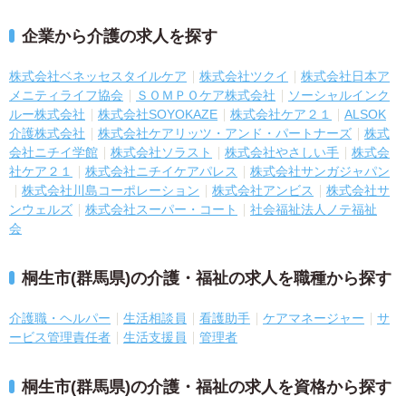
企業から介護の求人を探す
株式会社ベネッセスタイルケア
株式会社ツクイ
株式会社日本ア
メニティライフ協会
ＳＯＭＰＯケア株式会社
ソーシャルインク
ルー株式会社
株式会社SOYOKAZE
株式会社ケア２１
ALSOK
介護株式会社
株式会社ケアリッツ・アンド・パートナーズ
株式
会社ニチイ学館
株式会社ソラスト
株式会社やさしい手
株式会
社ケア２１
株式会社ニチイケアパレス
株式会社サンガジャパン
株式会社川島コーポレーション
株式会社アンビス
株式会社サ
ンウェルズ
株式会社スーパー・コート
社会福祉法人ノテ福祉
会
桐生市(群馬県)の介護・福祉の求人を職種から探す
介護職・ヘルパー
生活相談員
看護助手
ケアマネージャー
サ
ービス管理責任者
生活支援員
管理者
桐生市(群馬県)の介護・福祉の求人を資格から探す