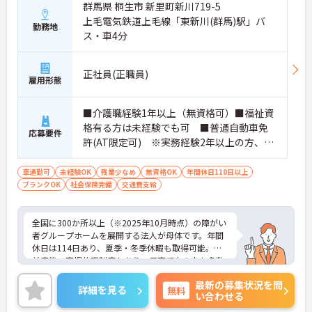
群馬県 桐生市 新里町新川719-5
上毛電気鉄道上毛線「東新川(群馬)駅」バ
勤務地
ス・車4分
正社員(正職員)
雇用形態
■介護職経験1年以上（無資格可）■福祉資
格有る方は未経験でも可 ■普通自動車免
応募要件
許(AT限定可) ※実務経験2年以上の方、障
がい者福祉に関する経験をお持ちの方大歓
迎
車通勤可
未経験OK
残業少なめ
無資格OK
年間休日110日以上
ブランクOK
社会保険完備
交通費支給
全国に300か所以上（※2025年10月時点）の障がい
者グループホームを展開する法人が母体です。年間
休日は114日あり、夏季・冬季休暇も取得可能。産
前産後・育児休暇制度もあり、子育て中の方も多数
活躍中で、ワークライフバランスを大切にしながら
最新の募集状況を問
働ける環境が整っています。研修制度や外部勉強会
詳細を見る
無料
い合わせる
の受講支援もあり、スキルアップもしっかりサポー
ト。将来的には管理者やエリアマネージャーへのキ