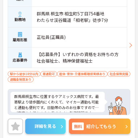
群馬県 桐生市 相生町5丁目754番地
勤務地
わたらせ渓谷鐵道「相老駅」徒歩7分
正社員(正職員)
雇用形態
【応募条件】いずれかの資格をお持ちの方
応募要件
社会福祉士、精神保健福祉士
駅から徒歩10分以内
車通勤可
産休･育休･介護休暇取得実績あり
社会保険完備
退職金制度あり
群馬県桐生市に位置するケアミックス病院です。最
寄駅より徒歩圏内にくわえて、マイカー通勤も可能
と通勤も便利です。日勤帯のみのお仕事ですので、
ご家庭をお持ちの方も働きやすい勤務時間でオスス
メです！ご興味をお持ちの方はお気軽にお問い合わ
せください。
詳細を見る
無料
紹介してもらう