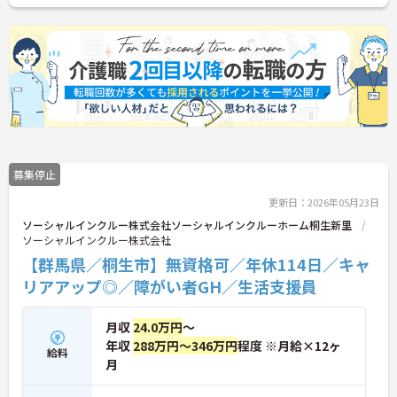
募集停止
更新日：2026年05月23日
ソーシャルインクルー株式会社ソーシャルインクルーホーム桐生新里
ソーシャルインクルー株式会社
【群馬県／桐生市】無資格可／年休114日／キャ
リアアップ◎／障がい者GH／生活支援員
月収
24.0万円
～
年収
288万円～346万円
程度 ※月給×12ヶ
給料
月