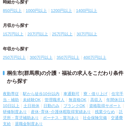
時給から探す
850円以上
1000円以上
1200円以上
1400円以上
月収から探す
15万円以上
20万円以上
25万円以上
30万円以上
年収から探す
250万円以上
300万円以上
350万円以上
400万円以上
桐生市(群馬県)の介護・福祉の求人をこだわり条件
から探す
夜勤専従
駅から徒歩10分以内
車通勤可
寮・借り上げ
住宅手
当・補助
未経験OK
管理職求人
無資格OK
高収入
年間休日1
10日以上
土日祝休
日勤のみ
ブランクOK
資格取得サポート
研修制度あり
産休･育休･介護休暇取得実績あり
残業少なめ
託
児所・育児補助あり
ボーナス・賞与あり
社会保険完備
交通費
支給
退職金制度あり