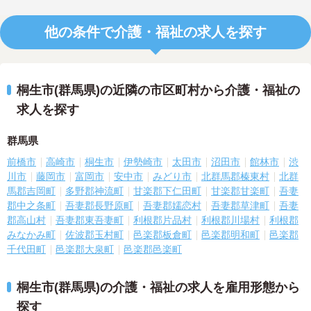
他の条件で介護・福祉の求人を探す
桐生市(群馬県)の近隣の市区町村から介護・福祉の
求人を探す
群馬県
前橋市
高崎市
桐生市
伊勢崎市
太田市
沼田市
館林市
渋
川市
藤岡市
富岡市
安中市
みどり市
北群馬郡榛東村
北群
馬郡吉岡町
多野郡神流町
甘楽郡下仁田町
甘楽郡甘楽町
吾妻
郡中之条町
吾妻郡長野原町
吾妻郡嬬恋村
吾妻郡草津町
吾妻
郡高山村
吾妻郡東吾妻町
利根郡片品村
利根郡川場村
利根郡
みなかみ町
佐波郡玉村町
邑楽郡板倉町
邑楽郡明和町
邑楽郡
千代田町
邑楽郡大泉町
邑楽郡邑楽町
桐生市(群馬県)の介護・福祉の求人を雇用形態から
探す