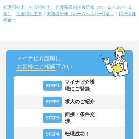
介護福祉士
社会福祉士
介護職員初任者研修（ホームヘルパー2
級）
社会福祉主事
実務者研修（ホームヘルパー1級）
精神保健
福祉士
マイナビ介護職に
お気軽にご相談
下さい！
マイナビ介護
1
STEP
職にご登録
2
求人のご紹介
STEP
面接・条件交
3
STEP
渉
4
転職成功！
STEP