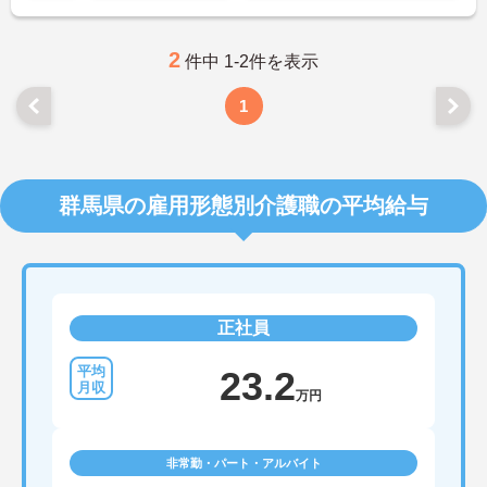
ャリアアップも目指せます。20代から60代まで幅広
い年代のスタッフが活躍しており、和やかな雰囲気
の職場です。介護経験を活かしたい方、福祉の資格
2
件中 1-2件を表示
をお持ちの方、安定した法人でキャリアを築きたい
方におすすめです。
1
★おすすめPOINT★
・生活支援員からスタートし、サービス管理責任者
やエリアマネージャーへと続く明確なステップアッ
プの道筋が用意されています。急成長中の企業であ
群馬県の雇用形態別介護職の平均給与
るためポストも豊富にあり、専門性を高めながらマ
ネジメント職への挑戦も視野に入れていただけま
す。
・年間休日114日、残業月平均10時間程度という就
業環境に加え、産前産後休暇や育児休暇制度がしっ
かりと整備されています。オンとオフの切り替えを
正社員
明確にし、心身ともに充実した状態で長くご活躍い
ただけます。
・グループホーム一棟あたりの入居者様20名定員を
23.2
常時2～4名のスタッフで支援、国基準を上回る人員
万円
配置や夜間複数名体制が敷かれているため、業務に
追われることなくご利用者様のペースに合わせたサ
ポートが可能です。施設も専用設計で働きやすく、
非常勤・パート・アルバイト
ご自身の理想とする福祉を実践できる環境が整って
います。