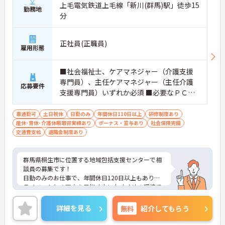
上毛電気鉄道上毛線「新川(群馬)駅」徒歩15
勤務地
分
正社員(正職員)
雇用形態
■社会福祉士、ケアマネジャー（介護支援
専門員）、主任ケアマネジャー（主任介護
応募要件
支援専門員）いずれか必須 ■必要なＰＣス
キル：ワード、エクセル、管理ソフトへの
入力 ■相談業務の経験必須
車通勤可
土日祝休
日勤のみ
年間休日110日以上
研修制度あり
産休･育休･介護休暇取得実績あり
ボーナス・賞与あり
社会保険完備
交通費支給
退職金制度あり
群馬県桐生市に位置する地域包括支援センターで相
談員の募集です！
日勤のみのお仕事で、年間休日120日以上もありプ
ライベートとの両立を目指す方におすすめの環境で
す◎マイカーでの通勤もOK！昇給や賞与制度があ
り、頑張りが評価されてしっかりと還元されます。
詳細を見る
無料
紹介してもらう
さらに各種手当もあるのは嬉しいポイントです◎
こちらの求人にご興味がございましたら面接のポイ