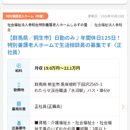
ントもお伝えしますので是非ご応募お待ちしており
ます。
特別養護老人ホーム（特養）
更新日：2026年05月28日
社会福祉法人泰和会特別養護老人ホームしみずの里
社会福祉法人泰和
会
【群馬県／桐生市】日勤のみ♪年間休日125日！
特別養護老人ホームで生活相談員の募集です〈正
社員〉
月収
19.0万円～22.1万円
給料
群馬県 桐生市 黒保根町下田沢2565-1
勤務地
わたらせ渓谷鐵道「水沼駅」バス・車6分
正社員(正職員)
雇用形態
■資格：介護福祉士・社会福祉士・社会福
応募要件
祉主事のいずれか必須 ■経験：3年以上