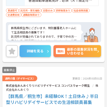
普通自動車運転免許：必須（ＡＴ限定可）
■必要なPCスキル エクセル・ワードの初
歩程度 ■必要な経験等 あれば尚可
車通勤可
託児所・育児補助
日勤のみ
研修制度あり
社会保険完備
交通費支給
退職金制度あり
群馬県桐生市にございます、特別養護老人ホームに
て生活相談員の募集です！
託児所が完備されておりますので、子育て中の方も
安心してご就業頂けます。また、リフレッシュ休暇
もございまして、年3日付与されております◎お休み
最新の募集状況を問
もしっかりと取得できますよ！
詳細を見る
無料
い合わせる
ご興味のある方は、マイナビ介護職までお問い合わ
せください。
募集停止
通所介護（デイサービス）
更新日：2026年05月01日
株式会社おんおくりリハビリデイサービス コンパスウォーク桐生
株
式会社おんおくり
【群馬県／桐生市】未経験OK！土日休み♪半日
型リハビリデイサービスでの生活相談員募集