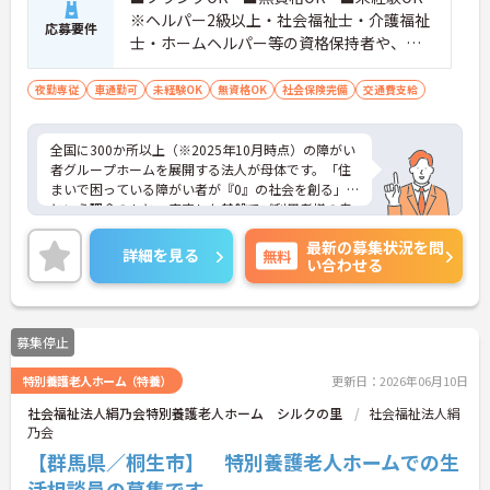
※ヘルパー2級以上・社会福祉士・介護福祉
応募要件
士・ホームヘルパー等の資格保持者や、福
祉系業務経験者、障害者支援施設経験者、
生活支援員、障害者支援員、就労支援員、
夜勤専従
車通勤可
未経験OK
無資格OK
社会保険完備
交通費支給
生活相談員等の経験歓迎
全国に300か所以上（※2025年10月時点）の障がい
者グループホームを展開する法人が母体です。「住
まいで困っている障がい者が『0』の社会を創る」
という理念のもと、安定した基盤でご利用者様の自
立を支援しています。週1日からの勤務が可能で、W
最新の募集状況を問
ワークや扶養内での勤務も歓迎しており、ご自身の
詳細を見る
無料
い合わせる
ペースで働けます。20代から60代まで幅広い世代が
活躍中で、未経験や無資格の方でも安心してスター
トできるよう、先輩スタッフが丁寧にサポートしま
す。昇給の機会は年2回あり、頑張りが評価される環
募集停止
境です。正社員登用制度や産休・育休制度も整って
いるため、ライフステージに合わせて長く働き続け
特別養護老人ホーム（特養）
更新日：2026年06月10日
られます。介護に挑戦したい方や、空いた時間を有
効活用したい方におすすめです。ご興味のある方は
社会福祉法人絹乃会特別養護老人ホーム シルクの里
社会福祉法人絹
詳細等をお伝えしますので、お気軽にお問い合わせ
乃会
ください。
【群馬県／桐生市】 特別養護老人ホームでの生
活相談員の募集です