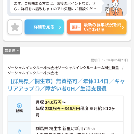
ます。ご興味ある方には、面接のポイントなど、さ
らに詳細をお話致しますのでお気軽にご相談くださ
い。
最新の募集状況を問
詳細を見る
無料
い合わせる
募集停止
更新日：2026年05月23日
ソーシャルインクルー株式会社ソーシャルインクルーホーム桐生新里
ソーシャルインクルー株式会社
【群馬県／桐生市】無資格可／年休114日／キャ
リアアップ◎／障がい者GH／生活支援員
月収
24.0万円
～
年収
288万円～346万円
程度 ※月給×12ヶ
給料
月
群馬県 桐生市 新里町新川719-5