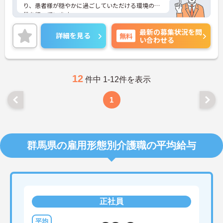
り、患者様が穏やかに過ごしていただける環境の提
供を行っています。
マイカー通勤が可能なので通勤が苦になりません。
最新の募集状況を問
また、利用可能な託児所があり、子育て世代の方も
詳細を見る
無料
い合わせる
安心してご勤務いただけます。
ご興味のある方には、面接対策ポイントなど、さら
に詳細をお話しいたしますのでお気軽にご相談くだ
さい！
12
件中 1-12件を表示
1
群馬県の雇用形態別介護職の平均給与
正社員