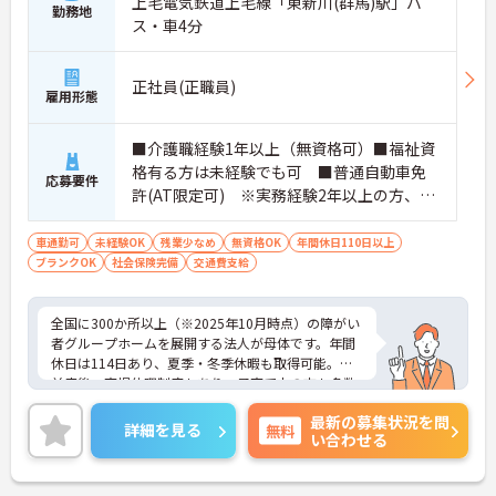
上毛電気鉄道上毛線「東新川(群馬)駅」バ
勤務地
ス・車4分
正社員(正職員)
雇用形態
■介護職経験1年以上（無資格可）■福祉資
格有る方は未経験でも可 ■普通自動車免
応募要件
許(AT限定可) ※実務経験2年以上の方、障
がい者福祉に関する経験をお持ちの方大歓
迎
車通勤可
未経験OK
残業少なめ
無資格OK
年間休日110日以上
ブランクOK
社会保険完備
交通費支給
全国に300か所以上（※2025年10月時点）の障がい
者グループホームを展開する法人が母体です。年間
休日は114日あり、夏季・冬季休暇も取得可能。産
前産後・育児休暇制度もあり、子育て中の方も多数
活躍中で、ワークライフバランスを大切にしながら
最新の募集状況を問
働ける環境が整っています。研修制度や外部勉強会
詳細を見る
無料
い合わせる
の受講支援もあり、スキルアップもしっかりサポー
ト。将来的には管理者やエリアマネージャーへのキ
ャリアアップも目指せます。20代から60代まで幅広