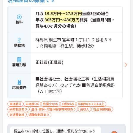
月収
19.5万円～27.5万円
当直3回の場合
年収
305万円～430万円
概算（当直月3回・
給料
賞与4.0ヶ月分の場合）
群馬県 桐生市 宮本町１丁目１２番地３４
勤務地
ＪＲ両毛線「桐生駅」徒歩12分
正社員(正職員)
雇用形態
■社会福祉士、社会福祉主事（生活相談員
経験ある方）のいずれか ■普通自動車免許
応募要件
（ＡＴ限定可）
車通勤可
未経験OK
残業少なめ
日勤のみ
年間休日110日以上
研修制度あり
産休･育休･介護休暇取得実績あり
高収入
社会保険完備
交通費支給
退職金制度あり
桐生市の市街地に位置し、通勤に便利な立地にあり