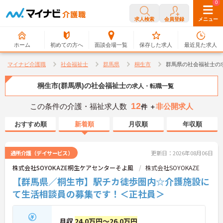
0
0
求人検索
会員登録
メニュー
ホーム
初めての方へ
面談会場一覧
保存した求人
最近見た求人
マイナビ介護職
社会福祉士
群馬県
桐生市
群馬県の社会福祉士の
桐生市(群馬県)の社会福祉士
の求人・転職一覧
12
この条件の介護・福祉求人数
非公開求人
件 ＋
おすすめ順
新着順
月収順
年収順
通所介護（デイサービス）
更新日：2026年08月06日
株式会社SOYOKAZE桐生ケアセンターそよ風
株式会社SOYOKAZE
【群馬県／桐生市】駅チカ徒歩圏内☆介護施設に
て生活相談員の募集です！＜正社員＞
月収
24.0万円～26.0万円