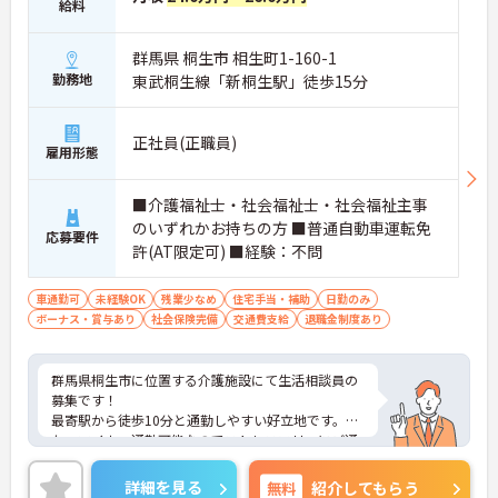
給料
群馬県 桐生市 相生町1-160-1
勤務地
東武桐生線「新桐生駅」徒歩15分
正社員(正職員)
雇用形態
■介護福祉士・社会福祉士・社会福祉主事
のいずれかお持ちの方 ■普通自動車運転免
応募要件
許(AT限定可) ■経験：不問
車通勤可
未経験OK
残業少なめ
住宅手当・補助
日勤のみ
ボーナス・賞与あり
社会保険完備
交通費支給
退職金制度あり
群馬県桐生市に位置する介護施設にて生活相談員の
募集です！
最寄駅から徒歩10分と通勤しやすい好立地です。ま
た、マイカー通勤可能なのでストレスフリーにご通
勤いただけます。
ご興味のある方には、面接対策ポイントなど、さら
詳細を見る
無料
紹介してもらう