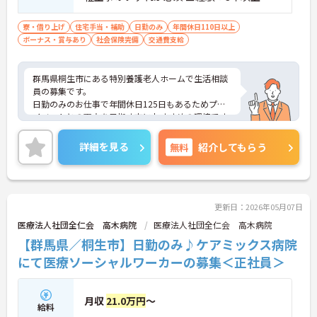
寮・借り上げ
住宅手当・補助
日勤のみ
年間休日110日以上
ボーナス・賞与あり
社会保険完備
交通費支給
群馬県桐生市にある特別養護老人ホームで生活相談
員の募集です。
日勤のみのお仕事で年間休日125日もあるためプラ
イベートとの両立を目指す方におすすめの環境です
◎昇給、賞与があるのは嬉しいポイントです♪
しっかりとしたフォロー体制で、経験に関わらず安
詳細を見る
無料
紹介してもらう
心してスタートできます。
こちらの求人にご興味がございましたら面接のポイ
ントもお伝えしますので是非ご応募お待ちしており
ます。
更新日：2026年05月07日
医療法人社団全仁会 高木病院
医療法人社団全仁会 高木病院
【群馬県／桐生市】日勤のみ♪ケアミックス病院
にて医療ソーシャルワーカーの募集＜正社員＞
月収
21.0万円
～
給料