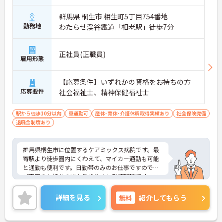
群馬県 桐生市 相生町5丁目754番地
勤務地
わたらせ渓谷鐵道「相老駅」徒歩7分
正社員(正職員)
雇用形態
【応募条件】いずれかの資格をお持ちの方
応募要件
社会福祉士、精神保健福祉士
駅から徒歩10分以内
車通勤可
産休･育休･介護休暇取得実績あり
社会保険完備
退職金制度あり
群馬県桐生市に位置するケアミックス病院です。最
寄駅より徒歩圏内にくわえて、マイカー通勤も可能
と通勤も便利です。日勤帯のみのお仕事ですので、
ご家庭をお持ちの方も働きやすい勤務時間でオスス
メです！ご興味をお持ちの方はお気軽にお問い合わ
せください。
詳細を見る
無料
紹介してもらう