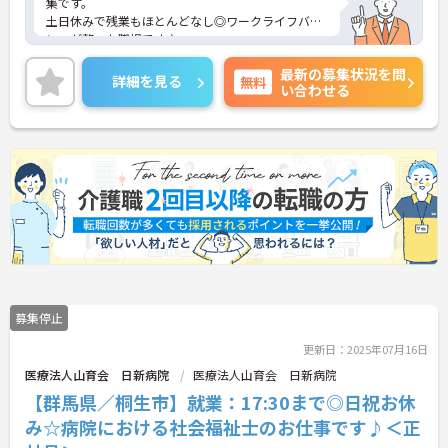
集です。
土日休みで残業もほとんどなし◎ワークライフバラ
ンスが整った職場です♪
ご興味をお持ちの方には詳細の情報や面接のポイン
最新の募集状況を問
トをお伝えしますのでお気軽にお問い合わせくださ
詳細を見る
無料
い合わせる
いませ。
募集停止
更新日：2025年07月16日
医療法人山育会 日新病院
医療法人山育会 日新病院
【群馬県／桐生市】就業：17:30まで◎日祝お休
み☆病院における社会福祉士のお仕事です♪＜正