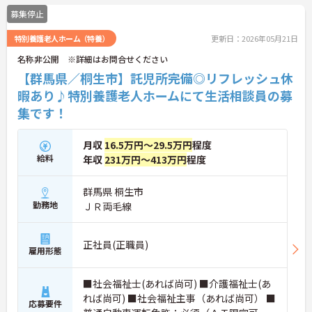
い年代のスタッフが活躍しており、和やかな雰囲気
募集停止
の職場です。介護経験を活かしたい方、福祉の資格
をお持ちの方、安定した法人でキャリアを築きたい
特別養護老人ホーム（特養）
更新日：2026年05月21日
方におすすめです。
名称非公開 ※詳細はお問合せください
★おすすめPOINT★
【群馬県／桐生市】託児所完備◎リフレッシュ休
・生活支援員からスタートし、サービス管理責任者
やエリアマネージャーへと続く明確なステップアッ
暇あり♪特別養護老人ホームにて生活相談員の募
プの道筋が用意されています。急成長中の企業であ
集です！
るためポストも豊富にあり、専門性を高めながらマ
ネジメント職への挑戦も視野に入れていただけま
す。
月収
16.5万円～29.5万円
程度
・年間休日114日、残業月平均10時間程度という就
給料
年収
231万円～413万円
程度
業環境に加え、産前産後休暇や育児休暇制度がしっ
かりと整備されています。オンとオフの切り替えを
群馬県 桐生市
明確にし、心身ともに充実した状態で長くご活躍い
ただけます。
勤務地
ＪＲ両毛線
・グループホーム一棟あたりの入居者様20名定員を
常時2～4名のスタッフで支援、国基準を上回る人員
配置や夜間複数名体制が敷かれているため、業務に
正社員(正職員)
雇用形態
追われることなくご利用者様のペースに合わせたサ
ポートが可能です。施設も専用設計で働きやすく、
ご自身の理想とする福祉を実践できる環境が整って
■社会福祉士(あれば尚可) ■介護福祉士(あ
います。
れば尚可) ■社会福祉主事（あれば尚可） ■
応募要件