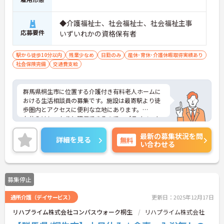
◆介護福祉士、社会福祉士、社会福祉主事
応募要件
いずいれかの資格保有者
駅から徒歩10分以内
残業少なめ
日勤のみ
産休･育休･介護休暇取得実績あり
社会保険完備
交通費支給
群馬県桐生市に位置する介護付き有料老人ホームに
おける生活相談員の募集です。施設は最寄駅より徒
歩圏内とアクセスに便利な立地にあります。
お休みはしっかりと確保できるので、プライベート
とのメリハリのある働き方が可能です。
最新の募集状況を問
ご興味のある方には、面接対策ポイントなど、さら
詳細を見る
無料
い合わせる
に詳細をお話しいたしますのでお気軽にご相談くだ
さい！
募集停止
通所介護（デイサービス）
更新日：2025年12月17日
リハプライム株式会社コンパスウォーク桐生
リハプライム株式会社