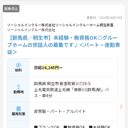
募集停止
更新日：2026年06月20日
ソーシャルインクルー株式会社ソーシャルインクルーホーム桐生新里
ソーシャルインクルー株式会社
【群馬県／桐生市】未経験・無資格OK◎グルー
プホームの世話人の募集です♪＜パート・夜勤専
従＞
日給
16,245円
～
給料
群馬県 桐生市 新里町新川719-5
上毛電気鉄道上毛線「東新川(群馬)駅」バ
勤務地
ス・車4分
非常勤・パート・アルバイト
雇用形態
■ブランクOK ■無資格OK ■未経験OK