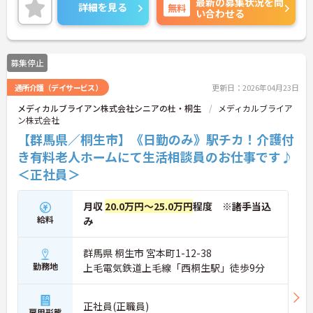
最新の募集状況を問
は、面接対策ポイントなど、さらに詳細をお話しい
詳細を見る
無料
い合わせる
たしますのでお気軽にご相談ください！
募集停止
通所介護（デイサービス）
更新日：2026年04月23日
メディカルブライアン株式会社シニアの杜・桐生
メディカルブライア
ン株式会社
【群馬県／桐生市】《日勤のみ》駅チカ！介護付
き有料老人ホームにて生活相談員のお仕事です♪
＜正社員＞
月収
20.0万円～25.0万円
程度 ※諸手当込
給料
み
群馬県 桐生市 宮本町1-12-38
勤務地
上毛電気鉄道上毛線「西桐生駅」徒歩9分
正社員(正職員)
雇用形態