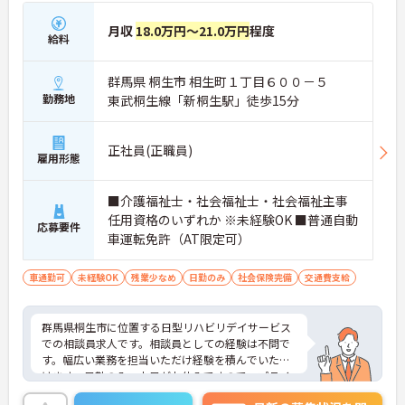
月収
18.0万円～21.0万円
程度
給料
群馬県 桐生市 相生町１丁目６００－５
勤務地
東武桐生線「新桐生駅」徒歩15分
正社員(正職員)
雇用形態
■介護福祉士・社会福祉士・社会福祉主事
任用資格のいずれか ※未経験OK ■普通自動
応募要件
車運転免許（AT限定可）
車通勤可
未経験OK
残業少なめ
日勤のみ
社会保険完備
交通費支給
群馬県桐生市に位置する日型リハビリデイサービス
での相談員求人です。相談員としての経験は不問で
す。幅広い業務を担当いただけ経験を積んでいただ
けます。日勤のみ、土日がお休みですので、プライ
ベートとの両立もしやすいです。ご興味ある方に