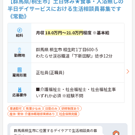
【群馬県/桐生市】土日休み★食事・入浴無しの
半日デイサービスにおける生活相談員募集です
《常勤》
月収
18.0万円～21.0万円
程度 ※基本給
給料
群馬県 桐生市 相生町1丁目600-5
勤務地
わたらせ渓谷鐵道「下新田駅」徒歩12分
正社員(正職員)
雇用形態
■介護福祉士・社会福祉士・社会福祉主事
応募要件
いずれか必須 ※経験不問
車通勤可
残業少なめ
日勤のみ
研修制度あり
産休･育休･介護休暇取得実績あり
社会保険完備
群馬県桐生市に位置するデイケアで生活相談員の募