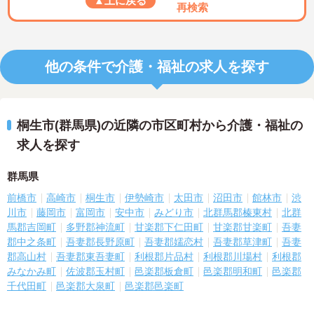
▲上に戻る
再検索
他の条件で介護・福祉の求人を探す
桐生市(群馬県)の近隣の市区町村から介護・福祉の
求人を探す
群馬県
前橋市
高崎市
桐生市
伊勢崎市
太田市
沼田市
館林市
渋
川市
藤岡市
富岡市
安中市
みどり市
北群馬郡榛東村
北群
馬郡吉岡町
多野郡神流町
甘楽郡下仁田町
甘楽郡甘楽町
吾妻
郡中之条町
吾妻郡長野原町
吾妻郡嬬恋村
吾妻郡草津町
吾妻
郡高山村
吾妻郡東吾妻町
利根郡片品村
利根郡川場村
利根郡
みなかみ町
佐波郡玉村町
邑楽郡板倉町
邑楽郡明和町
邑楽郡
千代田町
邑楽郡大泉町
邑楽郡邑楽町