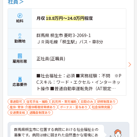
社員＞
月収
18.8万円～24.0万円
程度
給料
群馬県 桐生市 菱町3-2069-1
勤務地
ＪＲ両毛線「桐生駅」バス・車8分
正社員(正職員)
雇用形態
■社会福祉士：必須 ■実務経験：不問 ※P
Cスキル：ワード・エクセル・インターネッ
応募要件
ト操作 ■普通自動車運転免許（AT限定
可）：あれば尚可
車通勤可
住宅手当・補助
託児所・育児補助
日勤のみ
研修制度あり
産休･育休･介護休暇取得実績あり
ボーナス・賞与あり
社会保険完備
交通費支給
退職金制度あり
群馬県桐生市に位置する病院における社会福祉士の
募集です。病院は緑に囲まれた自然豊かな環境にあ