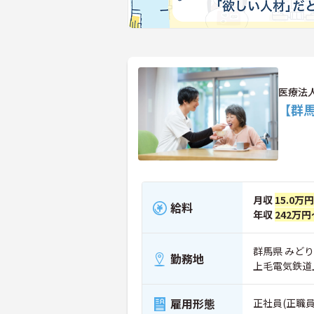
医療法
【群
月収
15.0万
給料
年収
242万円
群馬県 みど
勤務地
上毛電気鉄道
雇用形態
正社員(正職員