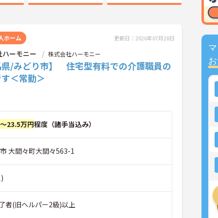
人ホーム
更新日：2026年07月28日
マ
社ハーモニー
株式会社ハーモニー
お
馬県/みどり市】 住宅型有料での介護職員の
です＜常勤＞
円～23.5万円
程度（諸手当込み）
市 大間々町大間々563-1
)
了者(旧ヘルパー2級)以上