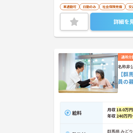
車通勤可
日勤のみ
社会保険完備
交
詳細を
通所介
名称非
【群
員の
月収
18.0万
給料
年収
240万円
群馬県 みど