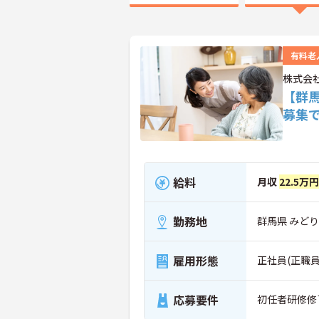
有料老
株式会
【群
募集
給料
月収
22.5万
勤務地
群馬県 みどり
雇用形態
正社員(正職員
応募要件
初任者研修修