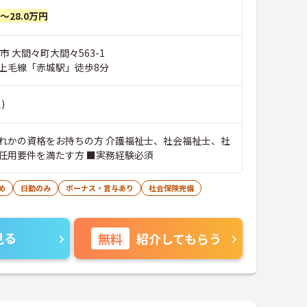
円～28.0万円
市 大間々町大間々563-1
上毛線「赤城駅」徒歩8分
)
れかの資格をお持ちの方 介護福祉士、社会福祉士、社
任用要件を満たす方 ■実務経験必須
め
日勤のみ
ボーナス・賞与あり
社会保険完備
見る
無料
紹介してもらう