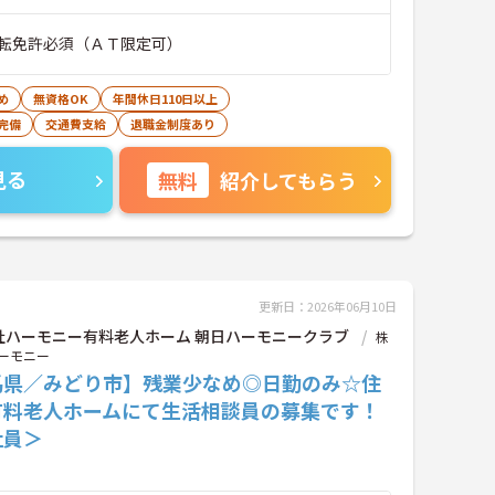
転免許必須（ＡＴ限定可）
め
無資格OK
年間休日110日以上
完備
交通費支給
退職金制度あり
見る
無料
紹介してもらう
更新日：2026年06月10日
社ハーモニー有料老人ホーム 朝日ハーモニークラブ
株
ーモニー
馬県／みどり市】残業少なめ◎日勤のみ☆住
有料老人ホームにて生活相談員の募集です！
社員＞