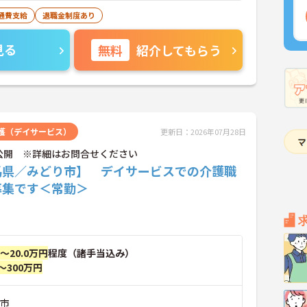
通費支給
退職金制度あり
見る
無料
紹介してもらう
護（デイサービス）
更新日：2026年07月28日
公開 ※詳細はお問合せください
馬県／みどり市】 デイサービスでの介護職
募集です＜常勤＞
円～20.0万円
程度（諸手当込み）
～300万円
り市