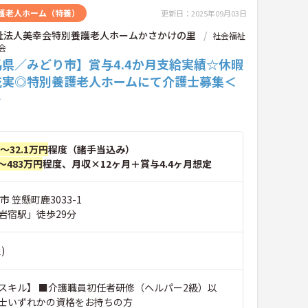
護老人ホーム（特養）
更新日：2025年09月03日
祉法人美幸会特別養護老人ホームかさかけの里
社会福祉
会
県／みどり市】賞与4.4か月支給実績☆休暇
充実◎特別養護老人ホームにて介護士募集＜
＞
円～32.1万円
程度（諸手当込み）
～483万円
程度、月収×12ヶ月＋賞与4.4ヶ月想定
 笠懸町鹿3033-1
岩宿駅」徒歩29分
)
スキル】 ■介護職員初任者研修（ヘルパー2級）以
士いずれかの資格をお持ちの方