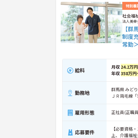
特別養
社会福
法人美幸
【群馬
制度
常勤
月収
24.2万
給料
年収
358万円
群馬県 みどり市
勤務地
ＪＲ両毛線「
雇用形態
正社員(正職員
【必要資格・
応募要件
上、介護福祉