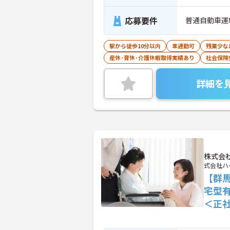
応募要件
普通自動車運
駅から徒歩10分以内
車通勤可
残業少な
産休･育休･介護休暇取得実績あり
社会保険
詳細を
株式会
式会社ハ
【群
宅型
＜正