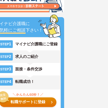
イナビ介護職に
気軽にご相談
下さい！
1
マイナビ介護職にご登録
STEP
2
求人のご紹介
STEP
3
面接・条件交渉
STEP
4
転職成功！
STEP
転職サポートに登録