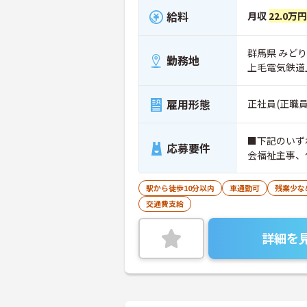
給料
月収
22.0万
群馬県 みどり
勤務地
上毛電気鉄道
雇用形態
正社員(正職員
■下記のいず
応募要件
会福祉主事、
駅から徒歩10分以内
車通勤可
残業少な
交通費支給
詳細を