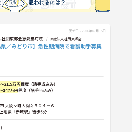
更新日：2026年07月15日
人社団東郷会恵愛堂病院
医療法人社団東郷会
馬県／みどり市】急性期病院で看護助手募集
円～21.5万円
程度（諸手当込み）
～347万円
程度（諸手当込み）
り市 大間々町大間々５０４－６
上毛線「赤城駅」徒歩6分
)