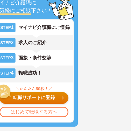
イナビ介護職に
気軽にご相談
下さい！
1
マイナビ介護職にご登録
STEP
2
求人のご紹介
STEP
3
面接・条件交渉
STEP
4
転職成功！
STEP
転職サポートに登録
はじめて転職する方へ