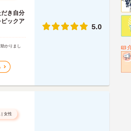
ただき自分
をピックア
5.0
。
変助かりまし
る
代
|
女性