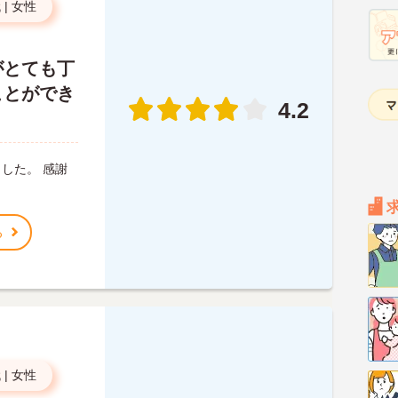
代
|
女性
がとても丁
ことができ
4.2
した。 感謝
る
代
|
女性