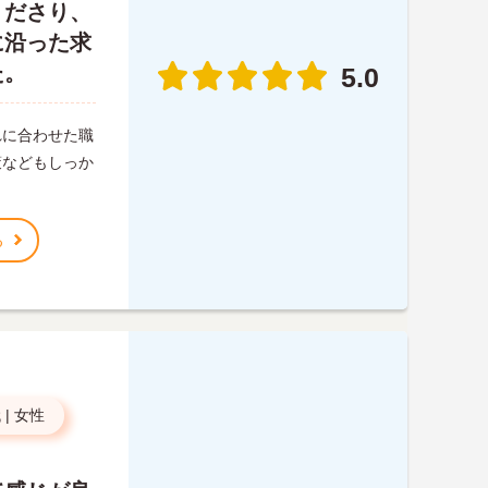
くださり、
に沿った求
た。
5.0
れに合わせた職
策などもしっか
る
代
|
女性