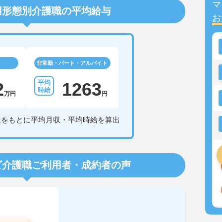
マ
用形態別介護職の平均給与
お
非常勤・パート・アルバイト
2
1263
万円
円
報をもとに平均月収・平均時給を算出
ビ介護職
ご利用者・成約者の声