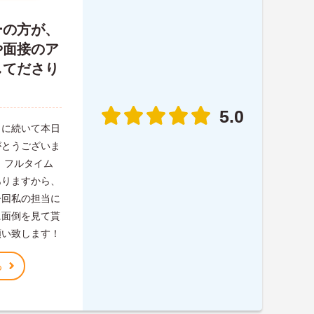
ーの方が、
や面接のア
してださり
5.0
月に続いて本日
がとうございま
、フルタイム
ありますから、
今回私の担当に
に面倒を見て貰
願い致します！
る