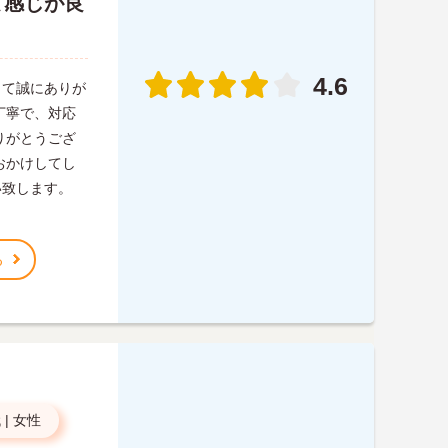
て感じが良
4.6
って誠にありが
丁寧で、対応
りがとうござ
おかけしてし
い致します。
る
代
|
女性