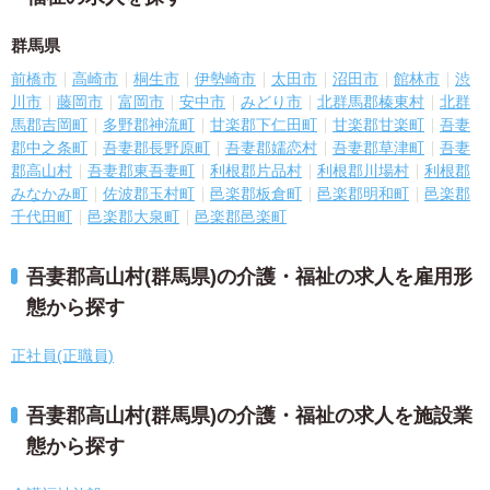
群馬県
前橋市
高崎市
桐生市
伊勢崎市
太田市
沼田市
館林市
渋
川市
藤岡市
富岡市
安中市
みどり市
北群馬郡榛東村
北群
馬郡吉岡町
多野郡神流町
甘楽郡下仁田町
甘楽郡甘楽町
吾妻
郡中之条町
吾妻郡長野原町
吾妻郡嬬恋村
吾妻郡草津町
吾妻
郡高山村
吾妻郡東吾妻町
利根郡片品村
利根郡川場村
利根郡
みなかみ町
佐波郡玉村町
邑楽郡板倉町
邑楽郡明和町
邑楽郡
千代田町
邑楽郡大泉町
邑楽郡邑楽町
吾妻郡高山村(群馬県)の介護・福祉の求人を雇用形
態から探す
正社員(正職員)
吾妻郡高山村(群馬県)の介護・福祉の求人を施設業
態から探す