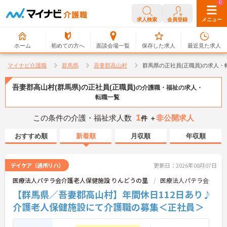
0
0
求人検索
会員登録
メニュー
ホーム
初めての方へ
面談会場一覧
保存した求人
最近見た求人
マイナビ介護職
群馬県
吾妻郡高山村
群馬県の正社員(正職員)の求人・
吾妻郡高山村(群馬県)の正社員(正職員)
の介護職・福祉の求人・
転職一覧
1
この条件の介護・福祉求人数
非公開求人
件 ＋
おすすめ順
新着順
月収順
年収順
デイケア（通所リハ）
更新日：2026年08月07日
医療法人パテラ会介護老人保健施設 りんどうの里
医療法人パテラ会
【群馬県／吾妻郡高山村】年間休日112日あり♪
介護老人保健施設にて介護職の募集＜正社員＞