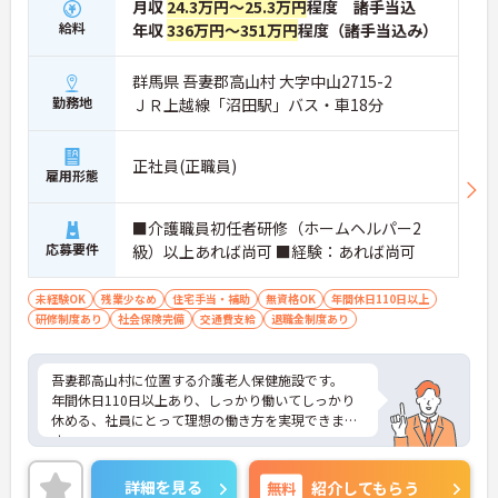
月収
24.3万円～25.3万円
程度 諸手当込
給料
年収
336万円～351万円
程度（諸手当込み）
群馬県 吾妻郡高山村 大字中山2715-2
勤務地
ＪＲ上越線「沼田駅」バス・車18分
正社員(正職員)
雇用形態
■介護職員初任者研修（ホームヘルパー2
応募要件
級）以上あれば尚可 ■経験：あれば尚可
未経験OK
残業少なめ
住宅手当・補助
無資格OK
年間休日110日以上
研修制度あり
社会保険完備
交通費支給
退職金制度あり
吾妻郡高山村に位置する介護老人保健施設です。
年間休日110日以上あり、しっかり働いてしっかり
休める、社員にとって理想の働き方を実現できま
す。
実務経験はなくてもOK！現場で働きながら経験を積
んでいくことができます。
詳細を見る
無料
紹介してもらう