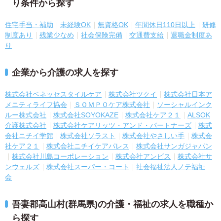
り条件から探す
住宅手当・補助
未経験OK
無資格OK
年間休日110日以上
研修
制度あり
残業少なめ
社会保険完備
交通費支給
退職金制度あ
り
企業から介護の求人を探す
株式会社ベネッセスタイルケア
株式会社ツクイ
株式会社日本ア
メニティライフ協会
ＳＯＭＰＯケア株式会社
ソーシャルインク
ルー株式会社
株式会社SOYOKAZE
株式会社ケア２１
ALSOK
介護株式会社
株式会社ケアリッツ・アンド・パートナーズ
株式
会社ニチイ学館
株式会社ソラスト
株式会社やさしい手
株式会
社ケア２１
株式会社ニチイケアパレス
株式会社サンガジャパン
株式会社川島コーポレーション
株式会社アンビス
株式会社サ
ンウェルズ
株式会社スーパー・コート
社会福祉法人ノテ福祉
会
吾妻郡高山村(群馬県)の介護・福祉の求人を職種か
ら探す