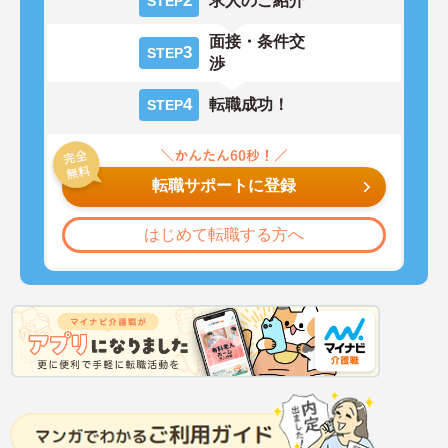
2
求人のご紹介
STEP
面接・条件交
3
STEP
渉
4
転職成功！
STEP
転職サポートに登録
はじめて転職する方へ