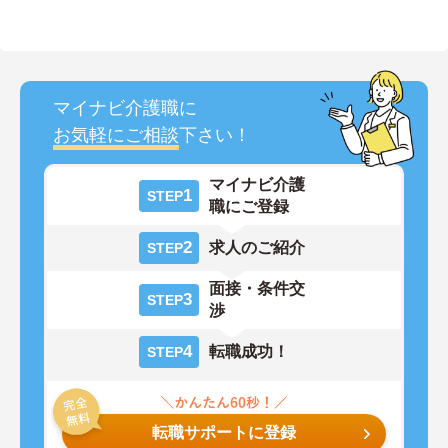
マイナビ介護職に
お気軽にご相談
下さい！
マイナビ介護
1
STEP
職にご登録
2
求人のご紹介
STEP
面接・条件交
3
STEP
渉
4
転職成功！
STEP
転職サポートに登録