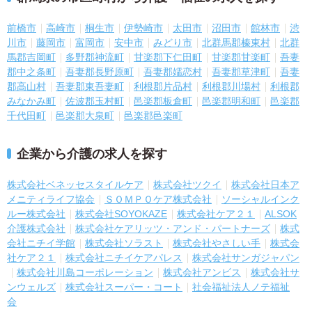
前橋市
高崎市
桐生市
伊勢崎市
太田市
沼田市
館林市
渋
川市
藤岡市
富岡市
安中市
みどり市
北群馬郡榛東村
北群
馬郡吉岡町
多野郡神流町
甘楽郡下仁田町
甘楽郡甘楽町
吾妻
郡中之条町
吾妻郡長野原町
吾妻郡嬬恋村
吾妻郡草津町
吾妻
郡高山村
吾妻郡東吾妻町
利根郡片品村
利根郡川場村
利根郡
みなかみ町
佐波郡玉村町
邑楽郡板倉町
邑楽郡明和町
邑楽郡
千代田町
邑楽郡大泉町
邑楽郡邑楽町
企業から介護の求人を探す
株式会社ベネッセスタイルケア
株式会社ツクイ
株式会社日本ア
メニティライフ協会
ＳＯＭＰＯケア株式会社
ソーシャルインク
ルー株式会社
株式会社SOYOKAZE
株式会社ケア２１
ALSOK
介護株式会社
株式会社ケアリッツ・アンド・パートナーズ
株式
会社ニチイ学館
株式会社ソラスト
株式会社やさしい手
株式会
社ケア２１
株式会社ニチイケアパレス
株式会社サンガジャパン
株式会社川島コーポレーション
株式会社アンビス
株式会社サ
ンウェルズ
株式会社スーパー・コート
社会福祉法人ノテ福祉
会