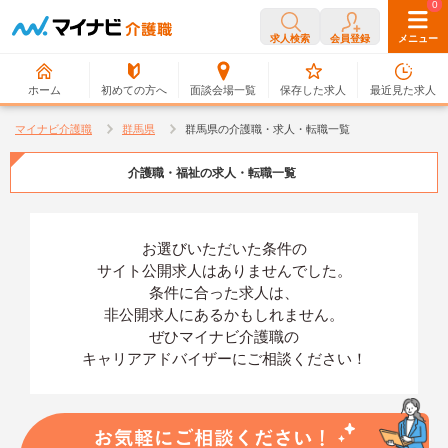
0
0
求人検索
会員登録
メニュー
ホーム
初めての方へ
面談会場一覧
保存した求人
最近見た求人
マイナビ介護職
群馬県
群馬県の介護職・求人・転職一覧
介護職・福祉の求人・転職一覧
お選びいただいた条件の
サイト公開求人はありませんでした。
条件に合った求人は、
非公開求人にあるかもしれません。
ぜひマイナビ介護職の
キャリアアドバイザーにご相談ください！