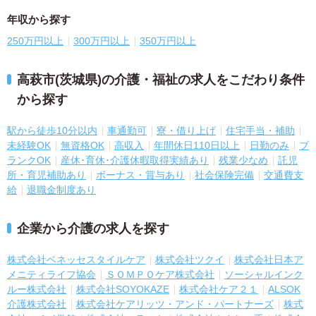
年収から探す
250万円以上
300万円以上
350万円以上
高萩市(茨城県)の介護・福祉の求人をこだわり条件
から探す
駅から徒歩10分以内
車通勤可
寮・借り上げ
住宅手当・補助
未経験OK
無資格OK
高収入
年間休日110日以上
日勤のみ
ブ
ランクOK
産休･育休･介護休暇取得実績あり
残業少なめ
託児
所・育児補助あり
ボーナス・賞与あり
社会保険完備
交通費支
給
退職金制度あり
企業から介護の求人を探す
株式会社ベネッセスタイルケア
株式会社ツクイ
株式会社日本ア
メニティライフ協会
ＳＯＭＰＯケア株式会社
ソーシャルインク
ルー株式会社
株式会社SOYOKAZE
株式会社ケア２１
ALSOK
介護株式会社
株式会社ケアリッツ・アンド・パートナーズ
株式