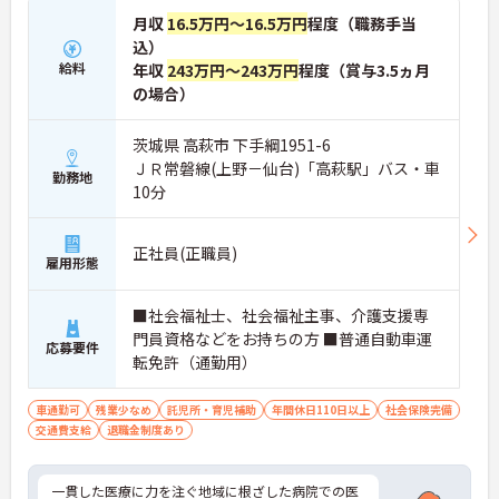
月収
16.5万円～16.5万円
程度（職務手当
込）
給料
年収
243万円～243万円
程度（賞与3.5ヵ月
の場合）
茨城県 高萩市 下手綱1951-6
ＪＲ常磐線(上野－仙台)「高萩駅」バス・車
勤務地
10分
正社員(正職員)
雇用形態
■社会福祉士、社会福祉主事、介護支援専
門員資格などをお持ちの方 ■普通自動車運
応募要件
転免許（通勤用）
車通勤可
残業少なめ
託児所・育児補助
年間休日110日以上
社会保険完備
交通費支給
退職金制度あり
一貫した医療に力を注ぐ地域に根ざした病院での医