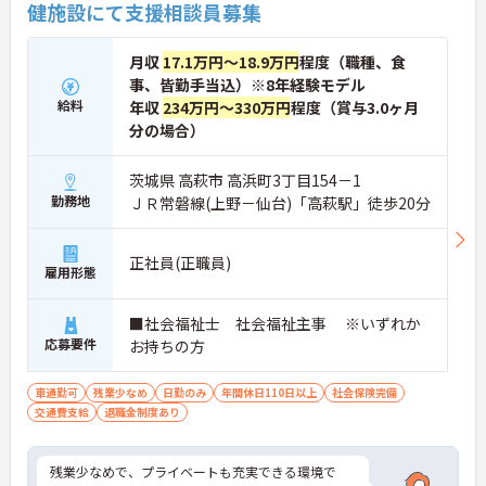
健施設にて支援相談員募集
月収
17.1万円～18.9万円
程度（職種、食
事、皆勤手当込）※8年経験モデル
給料
年収
234万円～330万円
程度（賞与3.0ヶ月
分の場合）
茨城県 高萩市 高浜町3丁目154－1
勤務地
ＪＲ常磐線(上野－仙台)「高萩駅」徒歩20分
正社員(正職員)
雇用形態
■社会福祉士 社会福祉主事 ※いずれか
応募要件
お持ちの方
車通勤可
残業少なめ
日勤のみ
年間休日110日以上
社会保険完備
交通費支給
退職金制度あり
残業少なめで、プライベートも充実できる環境で