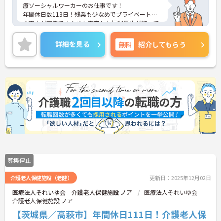
療ソーシャルワーカーのお仕事です！
年間休日数113日！残業も少なめでプライベートと
の両立が可能です！また充実した福利厚生が整って
いるので安心して長く働くことができます！
ご興味ある方には、面接のポイントなど、さらに詳
詳細を見る
無料
紹介してもらう
細をお話致しますのでお気軽にご相談ください。
募集停止
介護老人保健施設（老健）
更新日：2025年12月02日
医療法人それいゆ会 介護老人保健施設 ノア
医療法人それいゆ会
介護老人保健施設 ノア
【茨城県／高萩市】年間休日111日！介護老人保