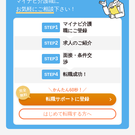
マイナビ介護職に
お気軽にご相談
下さい！
マイナビ介護
1
STEP
職にご登録
2
求人のご紹介
STEP
面接・条件交
3
STEP
渉
4
転職成功！
STEP
転職サポートに登録
はじめて転職する方へ