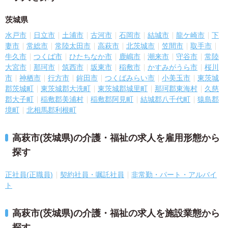
茨城県
水戸市
日立市
土浦市
古河市
石岡市
結城市
龍ケ崎市
下
妻市
常総市
常陸太田市
高萩市
北茨城市
笠間市
取手市
牛久市
つくば市
ひたちなか市
鹿嶋市
潮来市
守谷市
常陸
大宮市
那珂市
筑西市
坂東市
稲敷市
かすみがうら市
桜川
市
神栖市
行方市
鉾田市
つくばみらい市
小美玉市
東茨城
郡茨城町
東茨城郡大洗町
東茨城郡城里町
那珂郡東海村
久慈
郡大子町
稲敷郡美浦村
稲敷郡阿見町
結城郡八千代町
猿島郡
境町
北相馬郡利根町
高萩市(茨城県)の介護・福祉の求人を雇用形態から
探す
正社員(正職員)
契約社員・嘱託社員
非常勤・パート・アルバイ
ト
高萩市(茨城県)の介護・福祉の求人を施設業態から
探す