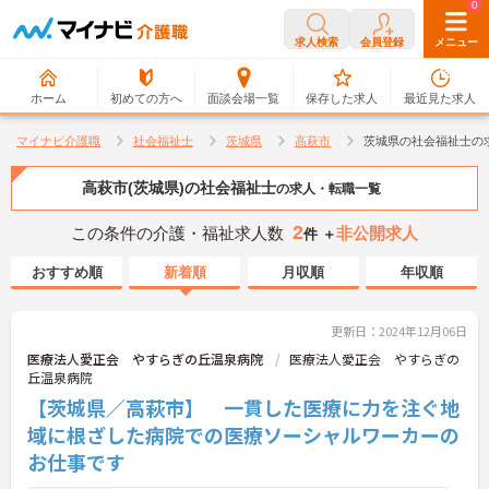
0
0
求人検索
会員登録
メニュー
ホーム
初めての方へ
面談会場一覧
保存した求人
最近見た求人
マイナビ介護職
社会福祉士
茨城県
高萩市
茨城県の社会福祉士の
高萩市(茨城県)の社会福祉士
の求人・転職一覧
2
この条件の介護・福祉求人数
非公開求人
件 ＋
おすすめ順
新着順
月収順
年収順
更新日：2024年12月06日
医療法人愛正会 やすらぎの丘温泉病院
医療法人愛正会 やすらぎの
丘温泉病院
【茨城県／高萩市】 一貫した医療に力を注ぐ地
域に根ざした病院での医療ソーシャルワーカーの
お仕事です