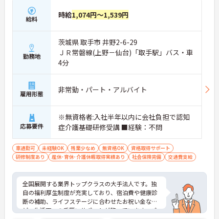
時給
1,074円～1,539円
給料
茨城県 取手市 井野2-6-29
ＪＲ常磐線(上野－仙台)「取手駅」バス・車
勤務地
4分
非常勤・パート・アルバイト
雇用形態
※無資格者:入社半年以内に会社負担で認知
応募要件
症介護基礎研修受講 ■経験：不問
車通勤可
未経験OK
残業少なめ
無資格OK
資格取得サポート
研修制度あり
産休･育休･介護休暇取得実績あり
社会保険完備
交通費支給
全国展開する業界トップクラスの大手法人です。独
自の福利厚生制度が充実しており、宿泊費や健康診
断の補助、ライフステージに合わせたお祝い金な
ど、生活面への手厚いサポートが整っています。パ
ート勤務の方にも年2回の特別手当支給実績があ