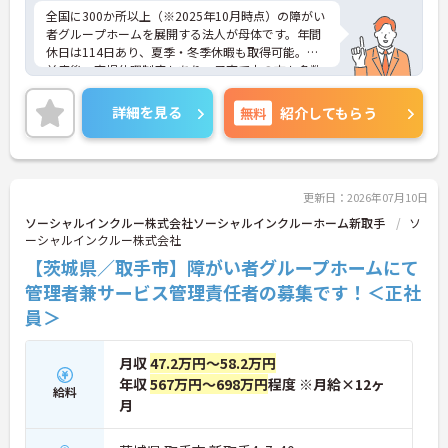
全国に300か所以上（※2025年10月時点）の障がい
者グループホームを展開する法人が母体です。年間
休日は114日あり、夏季・冬季休暇も取得可能。産
前産後・育児休暇制度もあり、子育て中の方も多数
活躍中で、ワークライフバランスを大切にしながら
働ける環境が整っています。研修制度や外部勉強会
詳細を見る
無料
紹介してもらう
の受講支援もあり、スキルアップもしっかりサポー
ト。将来的には管理者やエリアマネージャーへのキ
ャリアアップも目指せます。20代から60代まで幅広
い年代のスタッフが活躍しており、和やかな雰囲気
の職場です。介護経験を活かしたい方、福祉の資格
更新日：2026年07月10日
をお持ちの方、安定した法人でキャリアを築きたい
ソーシャルインクルー株式会社ソーシャルインクルーホーム新取手
ソ
方におすすめです。
ーシャルインクルー株式会社
【茨城県／取手市】障がい者グループホームにて
★おすすめPOINT★
・生活支援員からスタートし、サービス管理責任者
管理者兼サービス管理責任者の募集です！＜正社
やエリアマネージャーへと続く明確なステップアッ
員＞
プの道筋が用意されています。急成長中の企業であ
るためポストも豊富にあり、専門性を高めながらマ
ネジメント職への挑戦も視野に入れていただけま
月収
47.2万円～58.2万円
す。
年収
567万円～698万円
程度 ※月給×12ヶ
給料
・年間休日114日、残業月平均10時間程度という就
月
業環境に加え、産前産後休暇や育児休暇制度がしっ
かりと整備されています。オンとオフの切り替えを
明確にし、心身ともに充実した状態で長くご活躍い