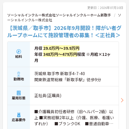
求業務は本社が一括対応するため、ご利用者さまの
支援やスタッフの育成といった現場のマネジメント
更新日：2026年07月10日
業務に集中できます。これまでの経験や資格を活か
ソーシャルインクルー株式会社ソーシャルインクルーホーム新取手
ソ
し、安定した環境でキャリアを築きたい方をお待ち
ーシャルインクルー株式会社
しています。ご興味のある方は詳細等をお伝えしま
【茨城県／取手市】2026年9月開設！障がい者グ
すので、お気軽にお問い合わせください。
ループホームにて施設管理者の募集！＜正社員＞
月収
29.0万円～39.9万円
年収
348万円～479万円
程度 ※月給×12ヶ
給料
月
茨城県 取手市 新取手4-7-40
勤務地
関東鉄道常総線「新取手駅」徒歩9分
正社員(正職員)
雇用形態
■介護職員初任者研修（旧ヘルパー2級）以
上 ■実務経験2年以上（介護、医療、看護い
応募要件
ずれか） ■ブランクOK ■普通自動車運