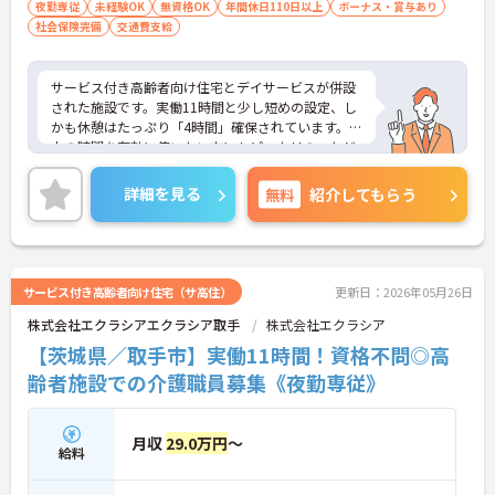
夜勤専従
未経験OK
無資格OK
年間休日110日以上
ボーナス・賞与あり
社会保険完備
交通費支給
サービス付き高齢者向け住宅とデイサービスが併設
された施設です。実働11時間と少し短めの設定、し
かも休憩はたっぷり「4時間」確保されています。日
中の時間を有効に使いたい方にもピッタリのスケジ
ュールです。
◆「学びたい」という意欲を全力で応援する職場で
詳細を見る
無料
紹介してもらう
す。資格取得支援制度を利用すれば、介護職員初任
者研修や実務者研修などの費用を会社負担で取得可
能です。資格を取得するごとにしっかりと給与に反
映（昇給）されるのも魅力です。
◆施設ごとの課題を話し合う「スタッフミーティン
サービス付き高齢者向け住宅（サ高住）
更新日：2026年05月26日
グ」や、利用者様へのケアを考える「ケースカンフ
株式会社エクラシアエクラシア取手
株式会社エクラシア
ァレンス」を実施しています。新人・ベテランに関
係なく意見交換を行い、みんなで解決策を考えるフ
【茨城県／取手市】実働11時間！資格不問◎高
ラットな関係性です。また、虐待防止研修などを通
齢者施設での介護職員募集《夜勤専従》
じて「良いケア・悪いケア」の線引きを明確にし、
職員全員が安心して働ける、誇りを持てる職場環境
づくりに取り組んでいます。
月収
29.0万円
～
給料