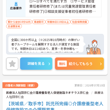
①～③すべてを満たす方 ①サービス管理
責任者研修修了(または児童発達管理責任者
応募要件
研修修了)②相談支援従事者初任者研修修了
(または相談支援従事者実務者研修修了)③普
通自動車運転免許(AT限定可)
駅から徒歩10分以内
車通勤可
年間休日110日以上
社会保険完備
交通費支給
全国に300か所以上（※2025年10月時点）の障がい
者グループホームを展開すする法人が運営する施設
です。年間休日は114日あり、夏季・冬季休暇もし
っかり取得できます。産前産後・育児休暇制度の活
用実績も豊富で、子育て中の方も多数活躍してお
り、ライフステージに変化があっても安心して長く
詳細を見る
無料
紹介してもらう
働ける環境です。職場では20代から60代まで幅広い
年代のスタッフがそれぞれの経験を活かして活躍し
ています。一般社員研修や外部勉強会受講支援な
ど、スキルアップを支える制度が整っているため安
心です。また、請求・申請業務は本社専門部署が一
介護老人保健施設（老健）
更新日：2026年07月10日
括対応するため、利用者さまへの支援に集中できま
医療法人社団宗仁会介護療養型老人保健施設ネオテラス宗仁会
医療法
す。キャリアアップを目指したい方、プライベート
人社団宗仁会
と両立しながら専門性を高めたい方におすすめで
す。ご興味のある方は詳細等をお伝えしますので、
【茨城県／取手市】託児所完備◎介護療養型老人
お気軽にお問い合わせください。
保健施設での介護職募集