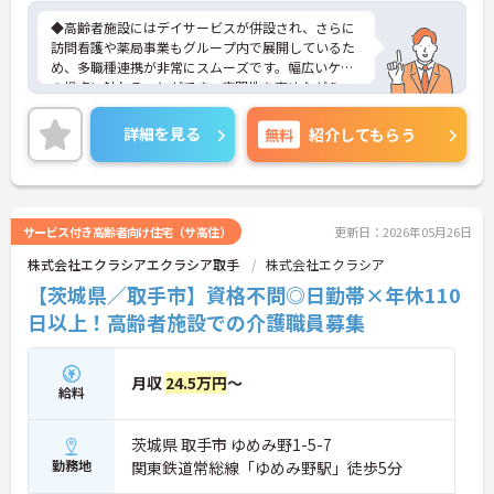
◆高齢者施設にはデイサービスが併設され、さらに
訪問看護や薬局事業もグループ内で展開しているた
め、多職種連携が非常にスムーズです。幅広いケア
の視点に触れることができ、専門性を高めながらス
キルアップできる土壌があります。
◆「学びたい」という意欲を全力で応援する職場で
詳細を見る
無料
紹介してもらう
す。資格取得支援制度を利用すれば、介護職員初任
者研修や実務者研修などの費用を会社負担で取得可
能です。資格を取得するごとにしっかりと給与に反
映（昇給）されるのも魅力です。
◆施設ごとの課題を話し合う「スタッフミーティン
サービス付き高齢者向け住宅（サ高住）
更新日：2026年05月26日
グ」や、利用者様へのケアを考える「ケースカンフ
株式会社エクラシアエクラシア取手
株式会社エクラシア
ァレンス」を実施しています。新人・ベテランに関
係なく意見交換を行い、みんなで解決策を考えるフ
【茨城県／取手市】資格不問◎日勤帯×年休110
ラットな関係性です。また、虐待防止研修などを通
日以上！高齢者施設での介護職員募集
じて「良いケア・悪いケア」の線引きを明確にし、
職員全員が安心して働ける、誇りを持てる職場環境
づくりに取り組んでいます。
月収
24.5万円
～
給料
茨城県 取手市 ゆめみ野1-5-7
勤務地
関東鉄道常総線「ゆめみ野駅」徒歩5分