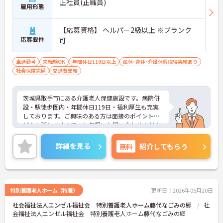
正社員(正職員)
雇用形態
【応募資格】 ヘルパー2級以上 ※ブランク
応募要件
可
車通勤可
未経験OK
年間休日110日以上
産休･育休･介護休暇取得実績あり
社会保険完備
交通費支給
茨城県取手市にある介護老人保健施設です。病院併
設・駅徒歩圏内・年間休日119日・福利厚生も充実
しております。ご興味のある方は面接のポイントな
どをお話しますので、お気軽にお問い合わせくださ
い！
詳細を見る
無料
紹介してもらう
特別養護老人ホーム（特養）
更新日：2026年05月20日
社会福祉法人エンゼル福祉会 特別養護老人ホーム藤代なごみの郷
社
会福祉法人エンゼル福祉会 特別養護老人ホーム藤代なごみの郷