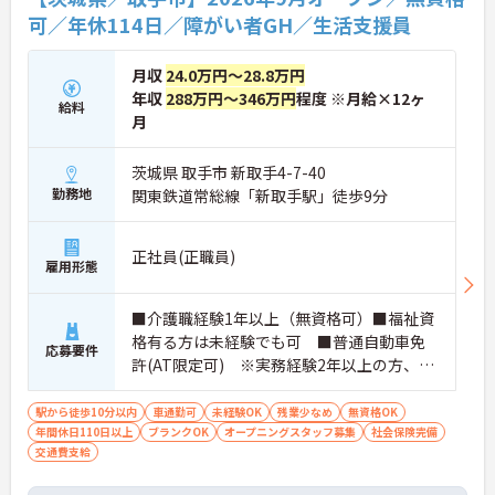
も、レシピや食材の宅配サービスを利用することで
可／年休114日／障がい者GH／生活支援員
現場の負担を軽減しています。夜間も複数名体制を
確保しているため、安心して長くご活躍いただけま
月収
24.0万円～28.8万円
す。
年収
288万円～346万円
程度 ※月給×12ヶ
給料
【柔軟な働き方が実現できる環境が整っています】
月
・週1日からの勤務が可能で、平日のみや土日のみ
といったご希望にも柔軟に対応しています
茨城県 取手市 新取手4-7-40
・残業がほとんど発生しないため、プライベートの
勤務地
関東鉄道常総線「新取手駅」徒歩9分
時間やWワークとの両立がしやすい環境です【現場
の負担を軽減するサポート体制が充実しています】
・お食事の準備には食材の宅配サービスを利用して
正社員(正職員)
おり、献立やレシピが決まっているため安心してお
雇用形態
仕事に取り組んでいただけます
・夜間も複数名のスタッフが常駐する人員体制を確
保しており、夜間の見守りや巡回業務も心強い環境
■介護職経験1年以上（無資格可）■福祉資
です
格有る方は未経験でも可 ■普通自動車免
応募要件
【充実した待遇で長期的なご就業を後押ししていま
許(AT限定可) ※実務経験2年以上の方、障
す】
がい者福祉に関する経験をお持ちの方大歓
・駐車場を完備しているためマイカーでのご通勤も
迎
駅から徒歩10分以内
車通勤可
未経験OK
残業少なめ
無資格OK
可能です
年間休日110日以上
ブランクOK
オープニングスタッフ募集
社会保険完備
・超過勤務や深夜割増などの手当は1分単位で正確
交通費支給
に支給しており、パートの方も年2回の昇給の機会
が設けられています