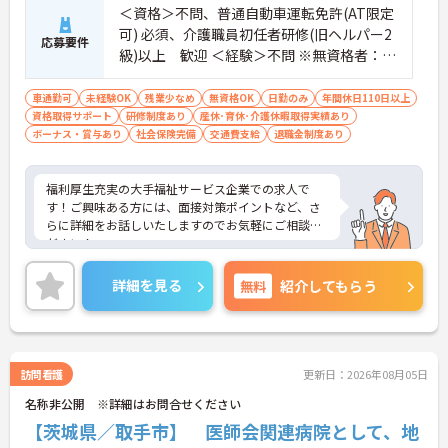
【自分らしく輝ける柔軟な環境】
＜資格＞不問、普通自動車運転免許(AT限定
・夜勤のない日勤のみのお仕事で、週3日からの勤
可) 必須、介護職員初任者研修(旧ヘルパー2
務相談が可能など働きやすさが魅力です
応募要件
級)以上 歓迎 ＜経験＞不問 ※無資格者：入
・手厚い資格取得支援でさらなるキャリアアップが
可能です
社半年以内に会社負担で認知症介護基礎研
・髪色やネイルなども規定内で自由となっており、
修受講
車通勤可
未経験OK
残業少なめ
無資格OK
日勤のみ
年間休日110日以上
個性を大切に長くご活躍いただけます
資格取得サポート
研修制度あり
産休･育休･介護休暇取得実績あり
ボーナス・賞与あり
社会保険完備
交通費支給
退職金制度あり
福利厚生充実の大手福祉サービス企業での求人で
す！ご興味ある方には、面接対策ポイントなど、さ
らに詳細をお話しいたしますのでお気軽にご相談く
ださい！
詳細を見る
無料
紹介してもらう
訪問看護
更新日：2026年08月05日
名称非公開 ※詳細はお問合せください
【茨城県／取手市】 医師会関連病院として、地