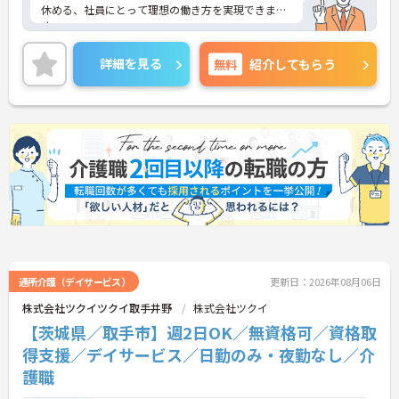
休める、社員にとって理想の働き方を実現できま
す。
駐車場が完備されていて、マイカー通勤が可能なた
め、通勤に便利です。
詳細を見る
無料
紹介してもらう
ご興味をお持ちの方はお気軽にお問い合わせくださ
い。
通所介護（デイサービス）
更新日：2026年08月06日
株式会社ツクイツクイ取手井野
株式会社ツクイ
【茨城県／取手市】週2日OK／無資格可／資格取
得支援／デイサービス／日勤のみ・夜勤なし／介
護職