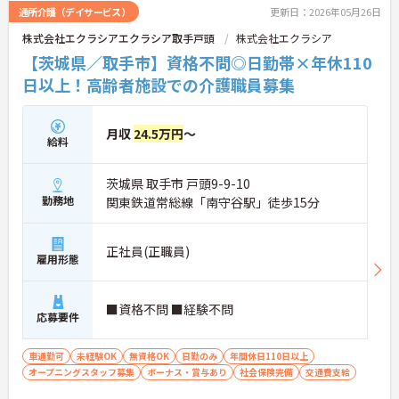
◆施設ごとの課題を話し合う「スタッフミーティン
通所介護（デイサービス）
更新日：2026年05月26日
グ」や、利用者様へのケアを考える「ケースカンフ
株式会社エクラシアエクラシア取手戸頭
株式会社エクラシア
ァレンス」を実施しています。新人・ベテランに関
係なく意見交換を行い、みんなで解決策を考えるフ
【茨城県／取手市】資格不問◎日勤帯×年休110
ラットな関係性です。また、虐待防止研修などを通
日以上！高齢者施設での介護職員募集
じて「良いケア・悪いケア」の線引きを明確にし、
職員全員が安心して働ける、誇りを持てる職場環境
づくりに取り組んでいます。
月収
24.5万円
～
給料
茨城県 取手市 戸頭9-9-10
勤務地
関東鉄道常総線「南守谷駅」徒歩15分
正社員(正職員)
雇用形態
■資格不問 ■経験不問
応募要件
車通勤可
未経験OK
無資格OK
日勤のみ
年間休日110日以上
オープニングスタッフ募集
ボーナス・賞与あり
社会保険完備
交通費支給