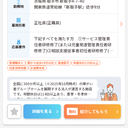
茨城県 取手市 新取手4-7-40
ただけます。
勤務地
関東鉄道常総線「新取手駅」徒歩9分
・グループホーム一棟あたりの入居者様20名定員を
常時2～4名のスタッフで支援、国基準を上回る人員
配置や夜間複数名体制が敷かれているため、業務に
正社員(正職員)
雇用形態
追われることなくご利用者様のペースに合わせたサ
ポートが可能です。施設も専用設計で働きやすく、
ご自身の理想とする福祉を実践できる環境が整って
下記すべてを満たす方 ①サービス管理責
います。
任者研修修了(または児童発達管理責任者研
応募要件
修修了)②相談支援従事者初任者研修修了(ま
たは相談支援従事者実務者研修修了)③普通
自動車運転免許(AT限定可)
管理職求人
駅から徒歩10分以内
車通勤可
年間休日110日以上
社会保険完備
交通費支給
全国に300か所以上（※2025年10月時点）の障がい
者グループホームを展開すする法人が運営する施設
です。年間休日は114日以上あり、夏季・冬季休暇
や産休・育休制度も整っているため、プライベート
を大切にしながら長く働けます。20代からシニアま
で幅広い年代のスタッフが活躍しており、子育て中
詳細を見る
無料
紹介してもらう
の方も多いので、お互いに協力し合える温かい雰囲
気です。研修制度や外部勉強会の受講支援もあり、
働きながらスキルアップを目指せる環境が魅力。請