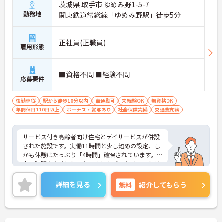
茨城県 取手市 ゆめみ野1-5-7
勤務地
関東鉄道常総線「ゆめみ野駅」徒歩5分
正社員(正職員)
雇用形態
■資格不問 ■経験不問
応募要件
夜勤専従
駅から徒歩10分以内
車通勤可
未経験OK
無資格OK
年間休日110日以上
ボーナス・賞与あり
社会保険完備
交通費支給
サービス付き高齢者向け住宅とデイサービスが併設
された施設です。実働11時間と少し短めの設定、し
かも休憩はたっぷり「4時間」確保されています。日
中の時間を有効に使いたい方にもピッタリのスケジ
ュールです。
◆「学びたい」という意欲を全力で応援する職場で
詳細を見る
無料
紹介してもらう
す。資格取得支援制度を利用すれば、介護職員初任
者研修や実務者研修などの費用を会社負担で取得可
能です。資格を取得するごとにしっかりと給与に反
映（昇給）されるのも魅力です。