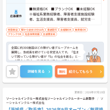
■無資格OK ■ブランクOK ■未経験OK
※福祉系業務経験者、障害者支援施設経験
応募要件
者、生活支援員、障害者支援員、就労支援
員、生活相談員等の経験歓迎
夜勤専従
駅から徒歩10分以内
車通勤可
未経験OK
無資格OK
ブランクOK
社会保険完備
交通費支給
全国に約300施設ほどの障がい者グループホームを
展開し、急成長を続けている安定法人です。「住ま
いで困っている障がい者が『0』の社会を創る」と
いう理念を掲げ、ご利用者様が安心して暮らせる地
域社会の実現を目指しています。日中サービス支援
型のホームとして、ご利用者様一人ひとりを尊重し
詳細を見る
無料
紹介してもらう
た温かい支援を提供しています。グループホーム専
用に設計された新築物件を中心に運営しており、清
潔で快適な環境が整っています。入社時の研修をは
じめ、現場でのOJTやオンライン動画研修など、手
厚い教育体制を整えています。これまで培ってこら
更新日：2026年07月10日
れた福祉業界でのご経験や有資格者としての専門性
ソーシャルインクルー株式会社ソーシャルインクルーホーム新取手
ソ
を存分に活かせる環境です。将来的に正社員を目指
ーシャルインクルー株式会社
すことができる登用制度や、外部研修の受講支援な
【茨城県／取手市】2026年9月オープン／無資格
どもご用意しています。お食事の準備におきまして