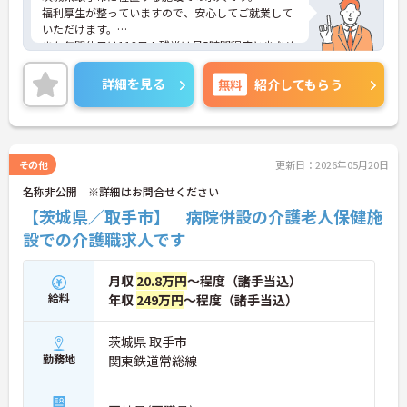
福利厚生が整っていますので、安心してご就業して
いただけます。
また年間休日は113日！残業は月5時間程度と少なめ
ですので、プライベートとの予定が立てやすいで
す。
詳細を見る
無料
紹介してもらう
ご興味のある方は、お気軽にお問い合わせくださ
い。
その他
更新日：2026年05月20日
名称非公開 ※詳細はお問合せください
【茨城県／取手市】 病院併設の介護老人保健施
設での介護職求人です
月収
20.8万円
～程度（諸手当込）
給料
年収
249万円
～程度（諸手当込）
茨城県 取手市
勤務地
関東鉄道常総線