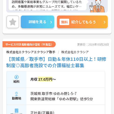
訪問看護や薬局事業もグループ内で展開しているた
め、多職種連携が非常にスムーズです。幅広いケア
の視点に触れることができ、専門性を高めながらス
キルアップできる土壌があります。
◆半年に1回の人事評価・面談で昇給や昇進のチャ
詳細を見る
無料
紹介してもらう
ンスがしっかり用意されています。また、マネジメ
ント職への挑戦も歓迎♪入社後に経験を積みなが
ら、施設長、ブロック長、本部職員など、自分の適
性や目標に合わせてステップアップできます。女性
管理職比率も30％を目指して推進中◎男女ともに長
サービス付き高齢者向け住宅（サ高住）
更新日：2026年05月26日
く活躍できる環境です。
株式会社エクラシアエクラシア取手
株式会社エクラシア
◆施設ごとの課題を話し合う「スタッフミーティン
グ」や、利用者様へのケアを考える「ケースカンフ
【茨城県／取手市】日勤＆年休110日以上！研修
ァレンス」を実施しています。新人・ベテランに関
制度◎高齢者施設での介護福祉士募集
係なく意見交換を行い、みんなで解決策を考えるフ
ラットな関係性です。また、虐待防止研修などを通
じて「良いケア・悪いケア」の線引きを明確にし、
月収
27.0万円
～
職員全員が安心して働ける、誇りを持てる職場環境
給料
づくりに取り組んでいます。
茨城県 取手市 ゆめみ野1-5-7
勤務地
関東鉄道常総線「ゆめみ野駅」徒歩5分
正社員(正職員)