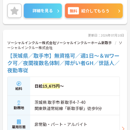
あることが魅力の病院です！
ご興味のある方には、面接対策ポイントなど、さら
詳細を見る
無料
紹介してもらう
に詳細をお話しいたしますので、お気軽にご相談く
ださい。
更新日：2026年07月10日
ソーシャルインクルー株式会社ソーシャルインクルーホーム新取手
ソ
ーシャルインクルー株式会社
【茨城県／取手市】無資格可／週1日～＆Wワー
ク可／夜間複数名体制／障がい者GH／世話人／
夜勤専従
日給
15,675円
～
給料
茨城県 取手市 新取手4-7-40
勤務地
関東鉄道常総線「新取手駅」徒歩9分
非常勤・パート・アルバイト
雇用形態