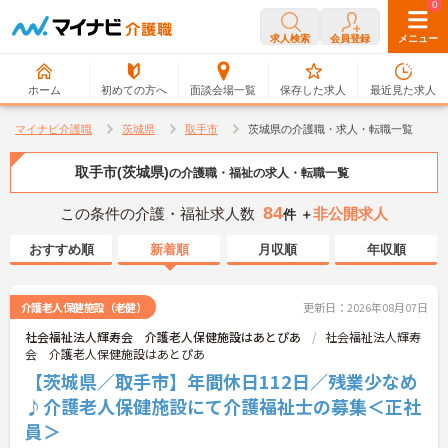
0
0
求人検索
会員登録
メニュー
ホーム
初めての方へ
面談会場一覧
保存した求人
最近見た求人
マイナビ介護職
茨城県
取手市
茨城県の介護職・求人・転職一覧
取手市(茨城県)
の介護職・福祉の求人・転職一覧
84
この条件の介護・福祉求人数
非公開求人
件 ＋
おすすめ順
新着順
月収順
年収順
介護老人保健施設（老健）
更新日：2026年08月07日
社会福祉法人輝寿会 介護老人保健施設はあとぴあ
社会福祉法人輝寿
会 介護老人保健施設はあとぴあ
【茨城県／取手市】年間休日112日／残業少なめ
♪介護老人保健施設にて介護福祉士の募集＜正社
員＞