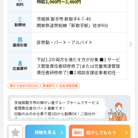
時給
2,060円～2,460円
給料
茨城県 取手市 新取手4-7-40
勤務地
関東鉄道常総線「新取手駅」徒歩9分
非常勤・パート・アルバイト
雇用形態
下記1.2の両方を満たす方が対象 ■1.サービ
ス管理責任者研修修了(または児童発達管理
応募要件
責任者研修修了) ■2.相談支援従事者初任者
研修修了(または相談支援従事者実務者研修
修了) ■経験1年以上～3年未満
駅から徒歩10分以内
車通勤可
社会保険完備
茨城県取手市の障がい者グループホームでサービス
管理責任者のパート募集です！
日勤のみのお仕事で週2日から勤務OK！ご自分の生
活スタイルに合わせて働くことができます
◎
正社員登用制度や昇給制度等もあり、しっかりと頑
詳細を見る
無料
紹介してもらう
張りが評価される環境です。