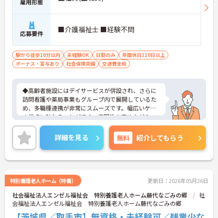
雇用形態
■介護福祉士 ■経験不問
応募要件
駅から徒歩10分以内
未経験OK
日勤のみ
年間休日110日以上
ボーナス・賞与あり
社会保険完備
交通費支給
◆高齢者施設にはデイサービスが併設され、さらに
訪問看護や薬局事業もグループ内で展開しているた
め、多職種連携が非常にスムーズです。幅広いケア
の視点に触れることができ、専門性を高めながらス
キルアップできる土壌があります。
◆半年に1回の人事評価・面談で昇給や昇進のチャ
詳細を見る
無料
紹介してもらう
ンスがしっかり用意されています。また、マネジメ
ント職への挑戦も歓迎♪入社後に経験を積みなが
ら、施設長、ブロック長、本部職員など、自分の適
性や目標に合わせてステップアップできます。女性
管理職比率も30％を目指して推進中◎男女ともに長
特別養護老人ホーム（特養）
更新日：2026年05月26日
く活躍できる環境です。
社会福祉法人エンゼル福祉会 特別養護老人ホーム藤代なごみの郷
社
◆施設ごとの課題を話し合う「スタッフミーティン
会福祉法人エンゼル福祉会 特別養護老人ホーム藤代なごみの郷
グ」や、利用者様へのケアを考える「ケースカンフ
ァレンス」を実施しています。新人・ベテランに関
【茨城県／取手市】無資格・未経験可／残業少な