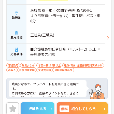
茨城県 取手市 小文間字谷耕地5720番1
ＪＲ常磐線(上野－仙台)「取手駅」バス・車
勤務地
8分
正社員(正職員)
雇用形態
■介護職員初任者研修（ヘルパー2）以上 ※
応募要件
未経験者応相談
車通勤可
残業少なめ
年間休日110日以上
産休･育休･介護休暇取得実績あり
高収入
社会保険完備
交通費支給
退職金制度あり
残業少なめで、プライベートも充実できる環境で
す。
ご興味ある方には、面接のポイントなど、さらに詳
細をお話致しますのでお気軽にご相談ください。
詳細を見る
無料
紹介してもらう