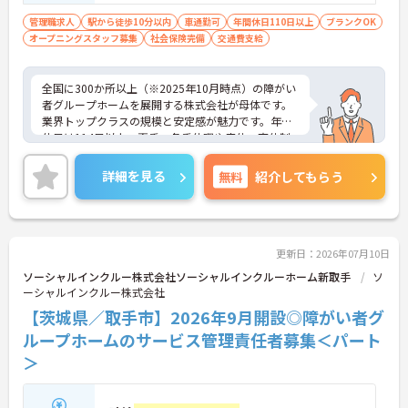
転免許(AT限定可) ■経験2年以上必須 ※
管理業務に就かれていた方歓迎
管理職求人
駅から徒歩10分以内
車通勤可
年間休日110日以上
ブランクOK
オープニングスタッフ募集
社会保険完備
交通費支給
全国に300か所以上（※2025年10月時点）の障がい
者グループホームを展開する株式会社が母体です。
業界トップクラスの規模と安定感が魅力です。年間
休日は114日以上、夏季・冬季休暇や産休・育休制
度もしっかり整っており、プライベートとの両立も
可能。これまでのご経験を活かし、新しいキャリア
詳細を見る
無料
紹介してもらう
を築きたい方、ぜひご応募ください。20代から60代
まで、幅広い年代の方が活躍できる職場です。ご興
味のある方は詳細等をお伝えしますので、お気軽に
お問い合わせください。
更新日：2026年07月10日
ソーシャルインクルー株式会社ソーシャルインクルーホーム新取手
ソ
ーシャルインクルー株式会社
【茨城県／取手市】2026年9月開設◎障がい者グ
ループホームのサービス管理責任者募集＜パート
＞