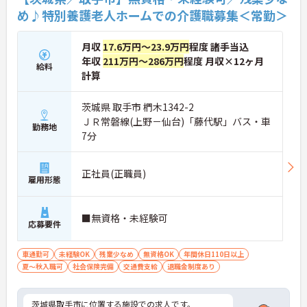
係なく意見交換を行い、みんなで解決策を考えるフ
め♪特別養護老人ホームでの介護職募集＜常勤＞
ラットな関係性です。また、虐待防止研修などを通
じて「良いケア・悪いケア」の線引きを明確にし、
職員全員が安心して働ける、誇りを持てる職場環境
月収
17.6万円～23.9万円
程度 諸手当込
づくりに取り組んでいます。
年収
211万円～286万円
程度 月収×12ヶ月
給料
計算
茨城県 取手市 椚木1342-2
ＪＲ常磐線(上野－仙台)「藤代駅」バス・車
勤務地
7分
正社員(正職員)
雇用形態
■無資格・未経験可
応募要件
車通勤可
未経験OK
残業少なめ
無資格OK
年間休日110日以上
夏～秋入職可
社会保険完備
交通費支給
退職金制度あり
茨城県取手市に位置する施設での求人です。