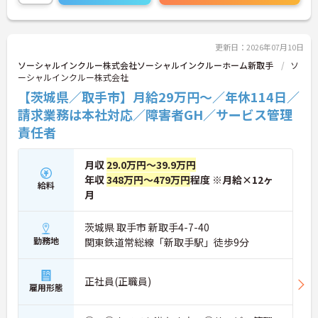
ご興味のある方は面接ポイントをお伝えしますの
で、お気軽にご連絡ください！
更新日：2026年07月10日
ソーシャルインクルー株式会社ソーシャルインクルーホーム新取手
ソ
ーシャルインクルー株式会社
【茨城県／取手市】月給29万円～／年休114日／
請求業務は本社対応／障害者GH／サービス管理
責任者
月収
29.0万円～39.9万円
年収
348万円～479万円
程度 ※月給×12ヶ
給料
月
茨城県 取手市 新取手4-7-40
勤務地
関東鉄道常総線「新取手駅」徒歩9分
正社員(正職員)
雇用形態