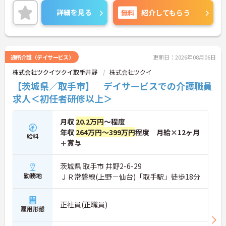
り、頑張りがしっかりお給料に還元される点も大き
詳細を見る
無料
紹介してもらう
な魅力です。夜勤のない日勤のみのお仕事で、週3日
からの勤務相談も可能となっており、ワークライフ
バランスを大切にしたい方におすすめいたします。
さらに手厚い資格取得支援制度や別サービスを経験
できるキャリア制度があるため、さらなるスキルア
通所介護（デイサービス）
更新日：2026年08月06日
ップを目指す方にも最適な環境です。髪色やネイル
株式会社ツクイツクイ取手井野
株式会社ツクイ
なども規定内で自由となっており、あなたらしさを
大切にしながら安心して長くご活躍いただける職場
【茨城県／取手市】 デイサービスでの介護職員
となっています。
求人＜初任者研修以上＞
★おすすめPOINT★
【安定した経営基盤と理念への共感】
月収
20.2万円
～程度
・理念のもと社会貢献を実感でき、やりがいを持っ
年収
264万円～399万円
程度 月給×12ヶ月
て働ける環境です
給料
＋賞与
・IT化などを推進しており、スタッフの業務負担軽
減にも積極的に取り組んでいます
【独自の福利厚生と手厚い還元体制】
茨城県 取手市 井野2-6-29
・宿泊費や健康診断補助など、生活を豊かにする独
勤務地
ＪＲ常磐線(上野－仙台)「取手駅」徒歩18分
自の福利厚生制度が利用できます ・パート勤務の方
にも年2回の特別手当支給実績があり、頑張りがし
っかり還元されます
正社員(正職員)
雇用形態
・育児手当や各種お祝い金など、ライフステージに
合わせて長く安心して働ける体制です