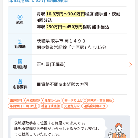
月収
18.8万円～30.0万円
程度 諸手当・夜勤
4回分込
給料
年収
250万円～450万円
程度 諸手当込
茨城県 取手市 岡１４９３
勤務地
関東鉄道常総線「寺原駅」徒歩15分
正社員(正職員)
雇用形態
■資格不問※未経験の方可
応募要件
車通勤可
未経験OK
残業少なめ
寮・借り上げ
託児所・育児補助
年間休日110日以上
社会保険完備
交通費支給
退職金制度あり
茨城県取手市に位置する施設での求人です。
託児所完備◎お子様がいらっしゃるかたでも安心し
てご就業していただけます。