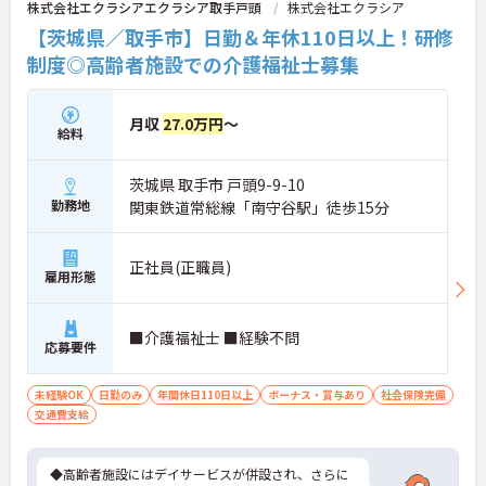
株式会社エクラシアエクラシア取手戸頭
株式会社エクラシア
ァレンス」を実施しています。新人・ベテランに関
係なく意見交換を行い、みんなで解決策を考えるフ
【茨城県／取手市】日勤＆年休110日以上！研修
ラットな関係性です。また、虐待防止研修などを通
制度◎高齢者施設での介護福祉士募集
じて「良いケア・悪いケア」の線引きを明確にし、
職員全員が安心して働ける、誇りを持てる職場環境
づくりに取り組んでいます。
月収
27.0万円
～
給料
茨城県 取手市 戸頭9-9-10
勤務地
関東鉄道常総線「南守谷駅」徒歩15分
正社員(正職員)
雇用形態
■介護福祉士 ■経験不問
応募要件
未経験OK
日勤のみ
年間休日110日以上
ボーナス・賞与あり
社会保険完備
交通費支給
◆高齢者施設にはデイサービスが併設され、さらに