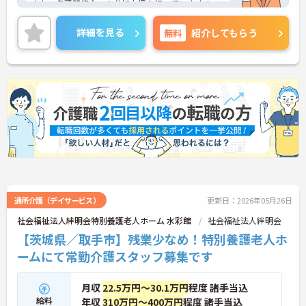
また、各種研修会への参加支援を行っていますの
で、スキルアップができます。
ご興味のある方は、お気軽にお問い合わせくださ
詳細を見る
無料
紹介してもらう
い。
通所介護（デイサービス）
更新日：2026年05月26日
社会福祉法人絆明会特別養護老人ホーム 水彩館
社会福祉法人絆明会
【茨城県／取手市】残業少なめ！特別養護老人ホ
ームにて常勤介護スタッフ募集です
月収
22.5万円～30.1万円
程度 諸手当込
給料
年収
310万円～400万円
程度 諸手当込