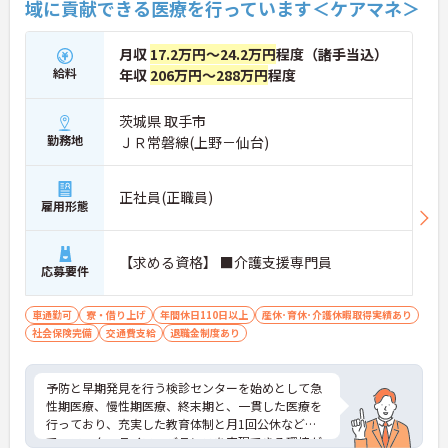
域に貢献できる医療を行っています＜ケアマネ＞
月収
17.2万円～24.2万円
程度（諸手当込）
給料
年収
206万円～288万円
程度
茨城県 取手市
勤務地
ＪＲ常磐線(上野－仙台)
正社員(正職員)
雇用形態
【求める資格】 ■介護支援専門員
応募要件
車通勤可
寮・借り上げ
年間休日110日以上
産休･育休･介護休暇取得実績あり
社会保険完備
交通費支給
退職金制度あり
予防と早期発見を行う検診センターを始めとして急
性期医療、慢性期医療、終末期と、一貫した医療を
行っており、充実した教育体制と月1回公休など
で、ワーク・ライフ・バランスを実現できる環境が