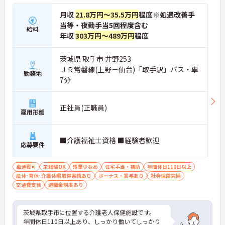
月収
21.8万円～35.5万円
程度※処遇改善手
当等・夜勤手当5回程度含む
給料
年収
303万円～489万円
程度
茨城県 取手市 井野253
ＪＲ常磐線(上野－仙台)「取手駅」バス・車
勤務地
7分
正社員(正職員)
雇用形態
■介護福祉士資格 ■経験者歓迎
応募要件
車通勤可
未経験OK
残業少なめ
住宅手当・補助
年間休日110日以上
産休･育休･介護休暇取得実績あり
ボーナス・賞与あり
社会保険完備
交通費支給
退職金制度あり
茨城県取手市に位置する介護老人保健施設です。
年間休日110日以上あり、しっかり働いてしっかり