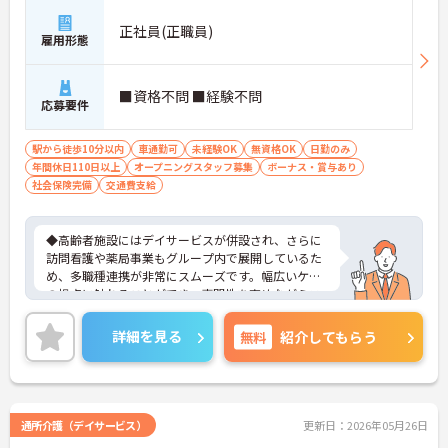
正社員(正職員)
雇用形態
■資格不問 ■経験不問
応募要件
駅から徒歩10分以内
車通勤可
未経験OK
無資格OK
日勤のみ
年間休日110日以上
オープニングスタッフ募集
ボーナス・賞与あり
社会保険完備
交通費支給
◆高齢者施設にはデイサービスが併設され、さらに
訪問看護や薬局事業もグループ内で展開しているた
め、多職種連携が非常にスムーズです。幅広いケア
の視点に触れることができ、専門性を高めながらス
キルアップできる土壌があります。
◆「学びたい」という意欲を全力で応援する職場で
詳細を見る
無料
紹介してもらう
す。資格取得支援制度を利用すれば、介護職員初任
者研修や実務者研修などの費用を会社負担で取得可
能です。資格を取得するごとにしっかりと給与に反
映（昇給）されるのも魅力です。
◆施設ごとの課題を話し合う「スタッフミーティン
通所介護（デイサービス）
更新日：2026年05月26日
グ」や、利用者様へのケアを考える「ケースカンフ