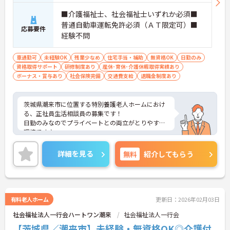
■介護福祉士、社会福祉士いずれか必須■
普通自動車運転免許必須（ＡＴ限定可）■
応募要件
経験不問
車通勤可
未経験OK
残業少なめ
住宅手当・補助
無資格OK
日勤のみ
資格取得サポート
研修制度あり
産休･育休･介護休暇取得実績あり
ボーナス・賞与あり
社会保険完備
交通費支給
退職金制度あり
茨城県潮来市に位置する特別養護老人ホームにおけ
る、正社員生活相談員の募集です！
日勤のみなのでプライベートとの両立がとりやすい
環境です♪
ご興味ある方には、面接対策ポイントなど、さらに
詳細をお話しいたしますのでお気軽にご相談くださ
詳細を見る
無料
紹介してもらう
い。
有料老人ホーム
更新日：2026年02月03日
社会福祉法人一行会ハートワン潮来
社会福祉法人一行会
【茨城県／潮来市】未経験・無資格OK◎介護付