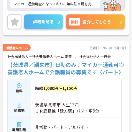
マイカー通勤可能となっており、無料駐車場を完備
しているので、通勤の際は心配いりません！
無資格の方や経験がない方も応募できるので、これ
から介護職を始めてみたいという方にお勧めの求人
詳細を見る
無料
紹介してもらう
となっております◎
ご興味ある方は面接ポイントをお伝えしますので、
お気軽にお問い合わせください♪
養護老人ホーム
更新日：2026年02月03日
社会福祉法人一行会養護老人ホーム 潮来
社会福祉法人一行会
【茨城県／潮来市】日勤のみ♪マイカー通勤可◎
養護老人ホームで介護職員の募集です〈パート〉
時給
1,080円～1,150円
給料
茨城県 潮来市 大生1371
勤務地
ＪＲ鹿島線「延方駅」バス・車9分
非常勤・パート・アルバイト
雇用形態