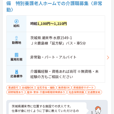
備 特別養護老人ホームでの介護職募集〈非常
勤〉
時給
1,100円～1,210円
給料
茨城県 潮来市 水原1549-1
勤務地
ＪＲ鹿島線「延方駅」バス・車5分
非常勤・パート・アルバイト
雇用形態
介護職経験・資格あれば尚可 ※無資格・未
応募要件
経験の方もご相談ください
車通勤可
未経験OK
住宅手当・補助
無資格OK
資格取得サポート
研修制度あり
産休･育休･介護休暇取得実績あり
社会保険完備
交通費支給
茨城県潮来市に位置する施設での求人です。
仕事が身に付くように丁寧に教えていただけるの