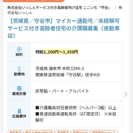
株式会社いっしんサービス付き高齢者向け住宅 ここいち「守谷」
株
式会社いっしん
【茨城県／守谷市】マイカー通勤可／未経験可
サービス付き高齢者住宅の介護職募集〈夜勤専
従〉
時給
1,200円～1,350円
給料
茨城県 潮来市 本町3294-2
勤務地
関東鉄道常総線「守谷駅」徒歩4分
非常勤・パート・アルバイト
雇用形態
■介護職員初任者研修（ヘルパー2級）以上
■普通自動車運転免許（AT限定可） ※未経
応募要件
験可
夜勤専従
駅から徒歩10分以内
車通勤可
残業少なめ
資格取得サポート