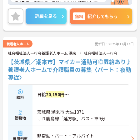
資格取得支援有り◎未経験から入社し活躍されてい
る方も多数おり、キャリアアップも目指せます。
ご興味のある方には、面接対策ポイントなどさらに
詳細を見る
無料
紹介してもらう
詳細をお話いたしますので、お気軽にご相談くださ
い。
養護老人ホーム
更新日：2025年11月17日
社会福祉法人一行会養護老人ホーム 潮来
社会福祉法人一行会
【茨城県／潮来市】マイカー通勤可◎昇給あり♪
養護老人ホームで介護職員の募集〈パート：夜勤
専従〉
日給
20,150円
～
給料
茨城県 潮来市 大生1371
勤務地
ＪＲ鹿島線「延方駅」バス・車9分
非常勤・パート・アルバイト
雇用形態