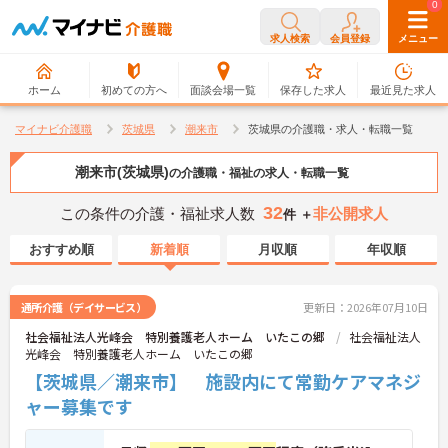
0
0
求人検索
会員登録
メニュー
ホーム
初めての方へ
面談会場一覧
保存した求人
最近見た求人
マイナビ介護職
茨城県
潮来市
茨城県の介護職・求人・転職一覧
潮来市(茨城県)
の介護職・福祉の求人・転職一覧
32
この条件の介護・福祉求人数
非公開求人
件 ＋
おすすめ順
新着順
月収順
年収順
通所介護（デイサービス）
更新日：2026年07月10日
社会福祉法人光峰会 特別養護老人ホーム いたこの郷
社会福祉法人
光峰会 特別養護老人ホーム いたこの郷
【茨城県／潮来市】 施設内にて常勤ケアマネジ
ャー募集です