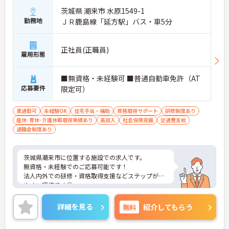
茨城県 潮来市 水原1549-1
勤務地
ＪＲ鹿島線「延方駅」バス・車5分
正社員(正職員)
雇用形態
■無資格・未経験可 ■普通自動車免許（AT
応募要件
限定可）
車通勤可
未経験OK
住宅手当・補助
資格取得サポート
研修制度あり
産休･育休･介護休暇取得実績あり
高収入
社会保険完備
交通費支給
退職金制度あり
茨城県潮来市に位置する施設での求人です。
無資格・未経験でのご応募可能です！
法人内外での研修・資格取得支援などステップがし
やすい環境です◎
ご興味のある方は、お気軽にお問い合わせくださ
い。
詳細を見る
無料
紹介してもらう