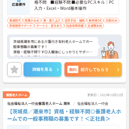
格不問 ■経験不問 ■必要なPCスキル：PC
応募要件
入力・Excel・Word基本操作
車通勤可
残業少なめ
寮・借り上げ
住宅手当・補助
無資格OK
日勤のみ
資格取得サポート
ボーナス・賞与あり
社会保険完備
交通費支給
茨城県潮来市にある介護付き有料老人ホームでの一
般事務職の募集です！
資格・経験不問です◎入職後にしっかりとサポート
があるのでご安心ください♪
残業は月平均5時間と少なく、働きやすい環境で
す！
詳細を見る
無料
紹介してもらう
また住居手当や扶養手当に加えて、昇給・賞与の制
度もありますので、金銭的にも安心です♪
ご興味のある方には、面接対策ポイントなど、さら
に詳細をお話しいたしますのでお気軽にご相談くだ
さい！
養護老人ホーム
更新日：2025年10月22日
社会福祉法人一行会養護老人ホーム 潮来
社会福祉法人一行会
【茨城県／潮来市】資格・経験不問◎養護老人ホ
ームでの一般事務職の募集です！＜正社員＞