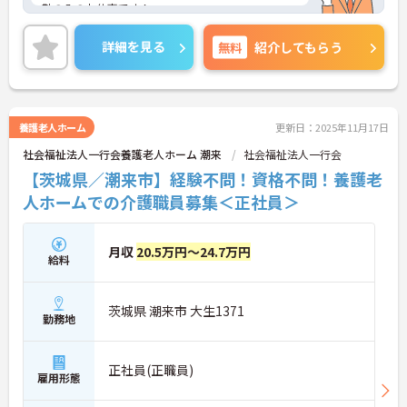
勤のみのお仕事です！
介護業界のお仕事が初めての人でもチャレンジでき
る職場で、丁寧な研修とフォロー体制で、経験に関
詳細を見る
無料
紹介してもらう
わらず安心してスタートできます。
こちらの求人にご興味がございましたら面接のポイ
ントもお伝えしますので是非ご応募お待ちしており
ます。
養護老人ホーム
更新日：2025年11月17日
社会福祉法人一行会養護老人ホーム 潮来
社会福祉法人一行会
【茨城県／潮来市】経験不問！資格不問！養護老
人ホームでの介護職員募集＜正社員＞
月収
20.5万円～24.7万円
給料
茨城県 潮来市 大生1371
勤務地
正社員(正職員)
雇用形態