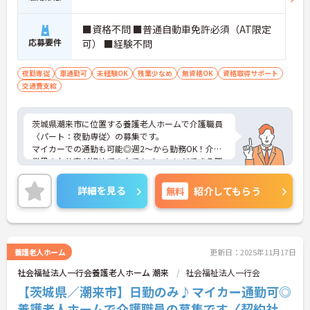
■資格不問 ■普通自動車免許必須（AT限定
応募要件
可） ■経験不問
夜勤専従
車通勤可
未経験OK
残業少なめ
無資格OK
資格取得サポート
交通費支給
茨城県潮来市に位置する養護老人ホームで介護職員
〈パート：夜勤専従〉の募集です。
マイカーでの通勤も可能◎週2～から勤務OK！介護
業界のお仕事が初めての人でもチャレンジできる職
場で、丁寧な研修とフォロー体制で、経験に関わら
ず安心してスタートできます。また昇給があるのは
詳細を見る
無料
紹介してもらう
嬉しいポイントです◎
こちらの求人にご興味がございましたら面接のポイ
ントもお伝えしますので是非ご応募お待ちしており
ます。
養護老人ホーム
更新日：2025年11月17日
社会福祉法人一行会養護老人ホーム 潮来
社会福祉法人一行会
【茨城県／潮来市】日勤のみ♪マイカー通勤可◎
養護老人ホームで介護職員の募集です〈契約社