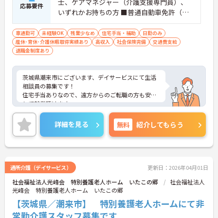
士、ケアマネジャー（介護支援専門員）、
応募要件
いずれかお持ちの方 ■普通自動車免許（マ
ニュアル車運転できる方） ※相談員経験が
あれば尚良し
車通勤可
未経験OK
残業少なめ
住宅手当・補助
日勤のみ
産休･育休･介護休暇取得実績あり
高収入
社会保険完備
交通費支給
退職金制度あり
茨城県潮来市にございます、デイサービスにて生活
相談員の募集です！
住宅手当ありなので、遠方からのご転職の方も安心
して就業頂けます。
残業少なめで、福利厚生も充実していますので、長
く続けられる環境です。
詳細を見る
無料
紹介してもらう
ご興味ある方には、面接のポイントなど、さらに詳
細をお話致しますのでお気軽にご相談ください。
通所介護（デイサービス）
更新日：2026年04月01日
社会福祉法人光峰会 特別養護老人ホーム いたこの郷
社会福祉法人
光峰会 特別養護老人ホーム いたこの郷
【茨城県／潮来市】 特別養護老人ホームにて非
常勤介護スタッフ募集です