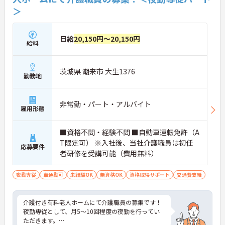
＞
日給
20,150円～20,150円
給料
茨城県 潮来市 大生1376
勤務地
非常勤・パート・アルバイト
雇用形態
■資格不問・経験不問 ■自動車運転免許（A
T限定可） ※入社後、当社介護職員は初任
応募要件
者研修を受講可能（費用無料）
夜勤専従
車通勤可
未経験OK
無資格OK
資格取得サポート
交通費支給
介護付き有料老人ホームにて介護職員の募集です！
夜勤専従として、月5～10回程度の夜勤を行ってい
ただきます。