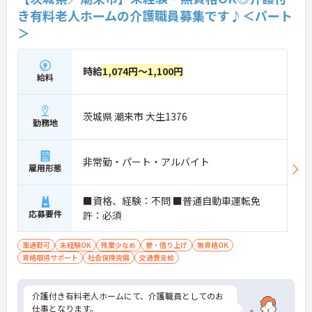
き有料老人ホームの介護職員募集です♪＜パート
＞
時給
1,074円～1,100円
給料
茨城県 潮来市 大生1376
勤務地
非常勤・パート・アルバイト
雇用形態
■資格、経験：不問 ■普通自動車運転免
応募要件
許：必須
車通勤可
未経験OK
残業少なめ
寮・借り上げ
無資格OK
資格取得サポート
社会保険完備
交通費支給
介護付き有料老人ホームにて、介護職員としてのお
仕事となります。