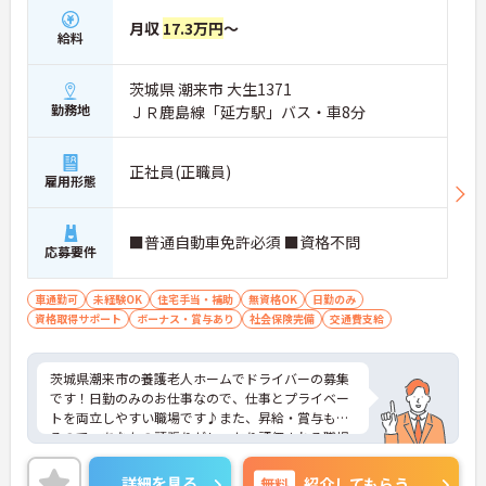
月収
17.3万円
～
給料
茨城県 潮来市 大生1371
勤務地
ＪＲ鹿島線「延方駅」バス・車8分
正社員(正職員)
雇用形態
■普通自動車免許必須 ■資格不問
応募要件
車通勤可
未経験OK
住宅手当・補助
無資格OK
日勤のみ
資格取得サポート
ボーナス・賞与あり
社会保険完備
交通費支給
茨城県潮来市の養護老人ホームでドライバーの募集
です！日勤のみのお仕事なので、仕事とプライベー
トを両立しやすい職場です♪また、昇給・賞与もあ
るので、あなたの頑張りがしっかり評価される職場
です◎ご興味のある方は、面接ポイントをお伝えし
ますので、お気軽にご連絡ください。
詳細を見る
無料
紹介してもらう