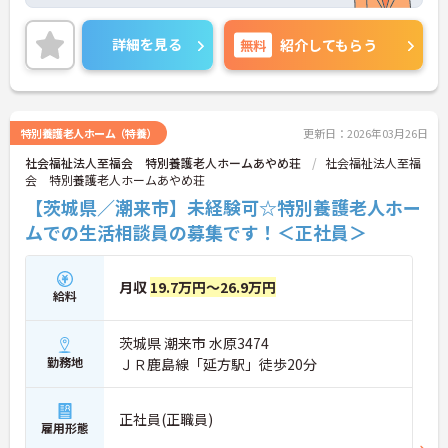
細をお話致しますのでお気軽にご相談ください。
詳細を見る
無料
紹介してもらう
特別養護老人ホーム（特養）
更新日：2026年03月26日
社会福祉法人至福会 特別養護老人ホームあやめ荘
社会福祉法人至福
会 特別養護老人ホームあやめ荘
【茨城県／潮来市】未経験可☆特別養護老人ホー
ムでの生活相談員の募集です！＜正社員＞
月収
19.7万円～26.9万円
給料
茨城県 潮来市 水原3474
勤務地
ＪＲ鹿島線「延方駅」徒歩20分
正社員(正職員)
雇用形態