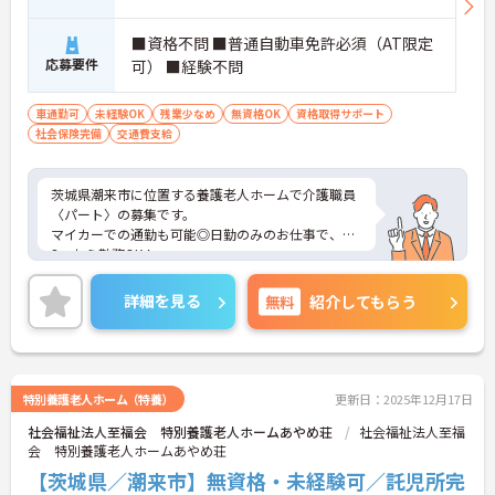
■資格不問 ■普通自動車免許必須（AT限定
応募要件
可） ■経験不問
車通勤可
未経験OK
残業少なめ
無資格OK
資格取得サポート
社会保険完備
交通費支給
茨城県潮来市に位置する養護老人ホームで介護職員
〈パート〉の募集です。
マイカーでの通勤も可能◎日勤のみのお仕事で、週
3～から勤務OK！
介護業界のお仕事が初めての人でもチャレンジでき
る職場で、丁寧な研修とフォロー体制で、経験に関
詳細を見る
無料
紹介してもらう
わらず安心してスタートできます。また昇給がある
のは嬉しいポイントです◎
こちらの求人にご興味がございましたら面接のポイ
ントもお伝えしますので是非ご応募お待ちしており
ます。
特別養護老人ホーム（特養）
更新日：2025年12月17日
社会福祉法人至福会 特別養護老人ホームあやめ荘
社会福祉法人至福
会 特別養護老人ホームあやめ荘
【茨城県／潮来市】無資格・未経験可／託児所完