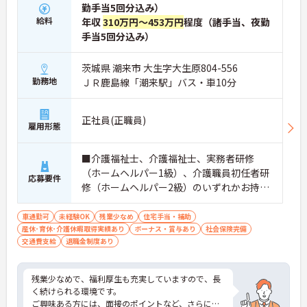
勤手当5回分込み）
給料
年収
310万円～453万円
程度（諸手当、夜勤
手当5回分込み）
茨城県 潮来市 大生字大生原804-556
勤務地
ＪＲ鹿島線「潮来駅」バス・車10分
正社員(正職員)
雇用形態
■介護福祉士、介護福祉士、実務者研修
（ホームヘルパー1級）、介護職員初任者研
応募要件
修（ホームヘルパー2級）のいずれかお持ち
の方 ※介護経験のある方は尚良し ※未経験
者応相談
車通勤可
未経験OK
残業少なめ
住宅手当・補助
産休･育休･介護休暇取得実績あり
ボーナス・賞与あり
社会保険完備
交通費支給
退職金制度あり
残業少なめで、福利厚生も充実していますので、長
く続けられる環境です。
ご興味ある方には、面接のポイントなど、さらに詳