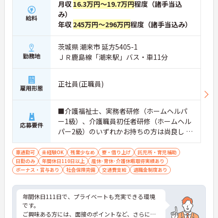
月収
16.3万円～19.7万円
程度（諸手当込
み）
給料
年収
245万円～296万円
程度（諸手当込み）
茨城県 潮来市 延方5405-1
勤務地
ＪＲ鹿島線「潮来駅」バス・車11分
正社員(正職員)
雇用形態
■介護福祉士、実務者研修（ホームヘルパ
ー1級）、介護職員初任者研修（ホームヘル
応募要件
パー2級）のいずれかお持ちの方は尚良し ■
普通自動車免許（AT限定可）お持ちの方
車通勤可
未経験OK
残業少なめ
寮・借り上げ
託児所・育児補助
日勤のみ
年間休日110日以上
産休･育休･介護休暇取得実績あり
ボーナス・賞与あり
社会保険完備
交通費支給
退職金制度あり
年間休日111日で、プライベートも充実できる環境
です。
ご興味ある方には、面接のポイントなど、さらに詳