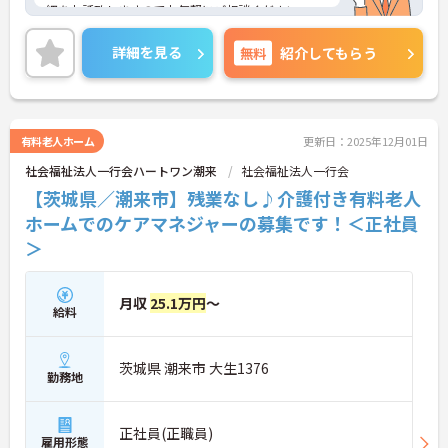
細をお話致しますのでお気軽にご相談ください。
詳細を見る
無料
紹介してもらう
有料老人ホーム
更新日：2025年12月01日
社会福祉法人一行会ハートワン潮来
社会福祉法人一行会
【茨城県／潮来市】残業なし♪介護付き有料老人
ホームでのケアマネジャーの募集です！＜正社員
＞
月収
25.1万円
～
給料
茨城県 潮来市 大生1376
勤務地
正社員(正職員)
雇用形態