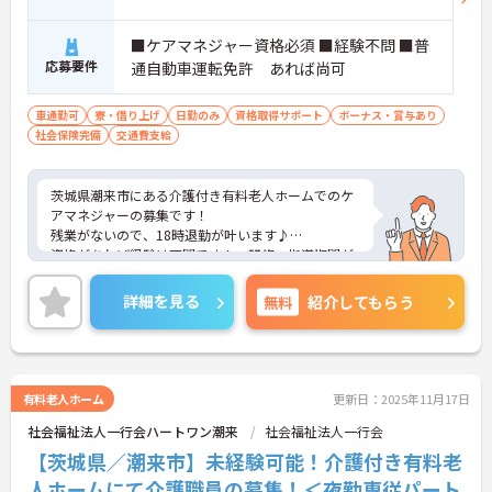
■ケアマネジャー資格必須 ■経験不問 ■普
応募要件
通自動車運転免許 あれば尚可
車通勤可
寮・借り上げ
日勤のみ
資格取得サポート
ボーナス・賞与あり
社会保険完備
交通費支給
茨城県潮来市にある介護付き有料老人ホームでのケ
アマネジャーの募集です！
残業がないので、18時退勤が叶います♪
資格があれば経験は不問です！ 研修、指導期間が
あるのでご安心ください☆
ご興味のある方には、面接対策ポイントなど、さら
詳細を見る
無料
紹介してもらう
に詳細をお話しいたしますのでお気軽にご相談くだ
さい！
有料老人ホーム
更新日：2025年11月17日
社会福祉法人一行会ハートワン潮来
社会福祉法人一行会
【茨城県／潮来市】未経験可能！介護付き有料老
人ホームにて介護職員の募集！＜夜勤専従パート