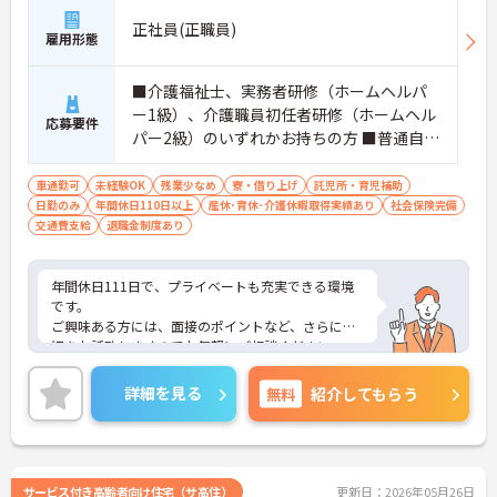
正社員(正職員)
雇用形態
■介護福祉士、実務者研修（ホームヘルパ
ー1級）、介護職員初任者研修（ホームヘル
応募要件
パー2級）のいずれかお持ちの方 ■普通自動
車免許（AT限定可）お持ちの方 ※未経験
者、無資格者応相談
車通勤可
未経験OK
残業少なめ
寮・借り上げ
託児所・育児補助
日勤のみ
年間休日110日以上
産休･育休･介護休暇取得実績あり
社会保険完備
交通費支給
退職金制度あり
年間休日111日で、プライベートも充実できる環境
です。
ご興味ある方には、面接のポイントなど、さらに詳
細をお話致しますのでお気軽にご相談ください。
詳細を見る
無料
紹介してもらう
サービス付き高齢者向け住宅（サ高住）
更新日：2026年05月26日