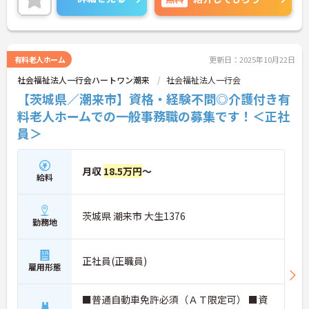
有料老人ホーム
更新日：2025年10月22日
社会福祉法人一行会ハートワン潮来
社会福祉法人一行会
【茨城県／潮来市】資格・経験不問◎介護付き有
料老人ホームでの一般事務職の募集です！＜正社
員＞
月収
18.5万円
～
給料
茨城県 潮来市 大生1376
勤務地
正社員(正職員)
雇用形態
■普通自動車免許必須（ＡＴ限定可） ■資