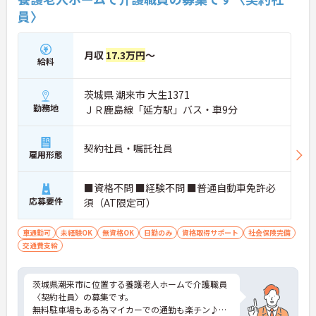
員〉
月収
17.3万円
～
給料
茨城県 潮来市 大生1371
勤務地
ＪＲ鹿島線「延方駅」バス・車9分
契約社員・嘱託社員
雇用形態
■資格不問 ■経験不問 ■普通自動車免許必
応募要件
須（AT限定可）
車通勤可
未経験OK
無資格OK
日勤のみ
資格取得サポート
社会保険完備
交通費支給
茨城県潮来市に位置する養護老人ホームで介護職員
〈契約社員〉の募集です。
無料駐車場もある為マイカーでの通勤も楽チン♪日