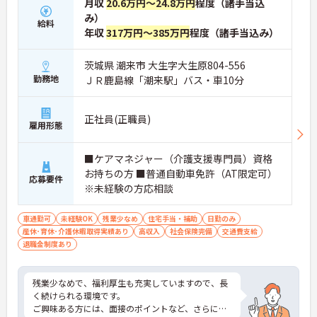
月収
20.6万円～24.8万円
程度（諸手当込
み）
給料
年収
317万円～385万円
程度（諸手当込み）
茨城県 潮来市 大生字大生原804-556
勤務地
ＪＲ鹿島線「潮来駅」バス・車10分
正社員(正職員)
雇用形態
■ケアマネジャー（介護支援専門員）資格
お持ちの方 ■普通自動車免許（AT限定可）
応募要件
※未経験の方応相談
車通勤可
未経験OK
残業少なめ
住宅手当・補助
日勤のみ
産休･育休･介護休暇取得実績あり
高収入
社会保険完備
交通費支給
退職金制度あり
残業少なめで、福利厚生も充実していますので、長
く続けられる環境です。
ご興味ある方には、面接のポイントなど、さらに詳