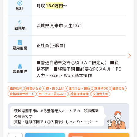
月収
18.0万円
～
給料
茨城県 潮来市 大生1371
勤務地
正社員(正職員)
雇用形態
■普通自動車免許必須（ＡＴ限定可） ■資
格不問 ■経験不問 ■必要なPCスキル：PC
応募要件
入力・Excel・Word基本操作
車通勤可
残業少なめ
寮・借り上げ
住宅手当・補助
無資格OK
日勤のみ
資格取得サポート
ボーナス・賞与あり
社会保険完備
交通費支給
茨城県潮来市にある養護老人ホームでの一般事務職
の募集です！
資格・経験不問です◎入職後にしっかりとサポート
があるのでご安心ください♪
残業は月平均10時間と少なく、働きやすい環境で