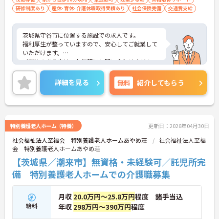
研修制度あり
産休･育休･介護休暇取得実績あり
社会保険完備
交通費支給
茨城県守谷市に位置する施設での求人です。
福利厚生が整っていますので、安心してご就業して
いただけます。
ご興味のある方は、お気軽にお問い合わせくださ
い。
詳細を見る
無料
紹介してもらう
特別養護老人ホーム（特養）
更新日：2026年04月30日
社会福祉法人至福会 特別養護老人ホームあやめ荘
社会福祉法人至福
会 特別養護老人ホームあやめ荘
【茨城県／潮来市】無資格・未経験可／託児所完
備 特別養護老人ホームでの介護職募集
月収
20.0万円～25.8万円
程度 諸手当込
給料
年収
298万円～390万円
程度