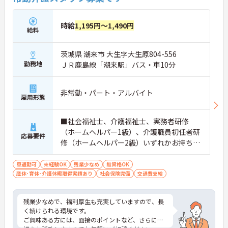
時給
1,195円～1,490円
給料
茨城県 潮来市 大生字大生原804-556
勤務地
ＪＲ鹿島線「潮来駅」バス・車10分
非常勤・パート・アルバイト
雇用形態
■社会福祉士、介護福祉士、実務者研修
（ホームヘルパー1級）、介護職員初任者研
応募要件
修（ホームヘルパー2級）いずれかお持ちの
方は尚良し ■普通自動車免許（AT限定可）
お持ちの方は尚良し ※未経験の方応相談 ※
車通勤可
未経験OK
残業少なめ
無資格OK
産休･育休･介護休暇取得実績あり
介護経験のある方は尚良し
社会保険完備
交通費支給
残業少なめで、福利厚生も充実していますので、長
く続けられる環境です。
ご興味ある方には、面接のポイントなど、さらに詳