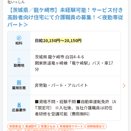
社いっしん
【茨城県／龍ケ崎市】未経験可能！サービス付き
高齢者向け住宅にて介護職員の募集！＜夜勤専従
パート＞
日給
20,150円～20,150円
給料
茨城県 龍ケ崎市 白羽4-4-6
関東鉄道竜ヶ崎線「竜ケ崎駅」バス・車17
勤務地
分
非常勤・パート・アルバイト
雇用形態
■資格不問・経験不問 ■自動車運転免許（A
T限定可） ※入社後、当社介護職員は初任
応募要件
者研修を受講可能（費用無料）
夜勤専従
車通勤可
残業少なめ
資格取得サポート
研修制度あり