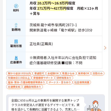
月収
20.2万円～26.9万円
程度
年収
271万円～427万円
程度 月給×12ヶ月
給料
＋賞与
茨城県 龍ケ崎市 馴馬町2873-1
勤務地
関東鉄道竜ヶ崎線「竜ケ崎駅」徒歩10分
正社員(正職員)
雇用形態
※無資格者:入社半年以内に会社負担で認知
応募要件
症介護基礎研修受講 ■経験：不問
駅から徒歩10分以内
車通勤可
未経験OK
残業少なめ
無資格OK
日勤のみ
年間休日110日以上
資格取得サポート
研修制度あり
産休･育休･介護休暇取得実績あり
ボーナス・賞与あり
社会保険完備
交通費支給
退職金制度あり
全国に650ヵ所以上の事業所を展開する業界トップ
クラスの安定法人が運営するデイサービスです。資
格を活かして長期的に活躍できるよう、充実した待