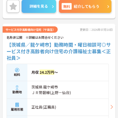
ご興味のある方には面接ポイントをお伝えしますの
詳細を見る
無料
紹介してもらう
で、お気軽にお問い合わせください！
サービス付き高齢者向け住宅（サ高住）
更新日：2026年07月10日
名称非公開 ※詳細はお問合せください
【茨城県／龍ケ崎市】勤務時間・曜日相談可◎サ
ービス付き高齢者向け住宅の介護福祉士募集＜正
社員＞
月収
24.2万円
～
給料
茨城県 龍ケ崎市
勤務地
ＪＲ常磐線(上野－仙台)
正社員(正職員)
雇用形態