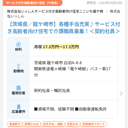
サービス付き高齢者向け住宅（サ高住）
更新日：2026年05月26日
株式会社いっしんサービス付き高齢者向け住宅ここいち龍ケ崎
株式会
社いっしん
【茨城県／龍ケ崎市】各種手当充実♪サービス付
き高齢者向け住宅で介護職員募集！＜契約社員＞
月収
17.3万円～17.3万円
給料
茨城県 龍ケ崎市 白羽4-4-6
関東鉄道竜ヶ崎線「竜ケ崎駅」バス・車17
勤務地
分
契約社員・嘱託社員
雇用形態
■資格不問、経験不問 ■自動車運転免許
応募要件
車通勤可
残業少なめ
住宅手当・補助
日勤のみ
資格取得サポート