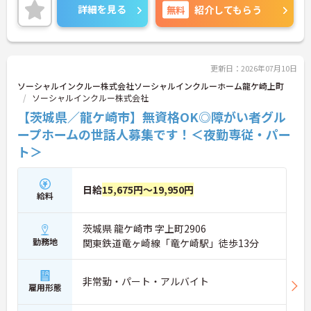
働ける環境が整っています。研修制度や外部勉強会
詳細を見る
無料
紹介してもらう
の受講支援もあり、スキルアップもしっかりサポー
ト。将来的には管理者やエリアマネージャーへのキ
ャリアアップも目指せます。20代から60代まで幅広
い年代のスタッフが活躍しており、和やかな雰囲気
の職場です。介護経験を活かしたい方、福祉の資格
更新日：2026年07月10日
をお持ちの方、安定した法人でキャリアを築きたい
ソーシャルインクルー株式会社ソーシャルインクルーホーム龍ケ崎上町
方におすすめです。
ソーシャルインクルー株式会社
【茨城県／龍ケ崎市】無資格OK◎障がい者グル
★おすすめPOINT★
・生活支援員からスタートし、サービス管理責任者
ープホームの世話人募集です！＜夜勤専従・パー
やエリアマネージャーへと続く明確なステップアッ
ト＞
プの道筋が用意されています。急成長中の企業であ
るためポストも豊富にあり、専門性を高めながらマ
ネジメント職への挑戦も視野に入れていただけま
日給
15,675円～19,950円
す。
給料
・年間休日114日、残業月平均10時間程度という就
業環境に加え、産前産後休暇や育児休暇制度がしっ
茨城県 龍ケ崎市 字上町2906
かりと整備されています。オンとオフの切り替えを
勤務地
明確にし、心身ともに充実した状態で長くご活躍い
関東鉄道竜ヶ崎線「竜ケ崎駅」徒歩13分
ただけます。
・グループホーム一棟あたりの入居者様20名定員を
常時2～4名のスタッフで支援、国基準を上回る人員
非常勤・パート・アルバイト
雇用形態
配置や夜間複数名体制が敷かれているため、業務に
追われることなくご利用者様のペースに合わせたサ