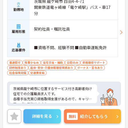
茨城県 龍ケ崎市 白羽4-4-71
関東鉄道竜ヶ崎線「竜ケ崎駅」バス・車17
勤務地
分
契約社員・嘱託社員
雇用形態
■資格不問、経験不問 ■自動車運転免許
応募要件
車通勤可
残業少なめ
住宅手当・補助
日勤のみ
資格取得サポート
研修制度あり
産休･育休･介護休暇取得実績あり
ボーナス・賞与あり
社会保険完備
交通費支給
茨城県龍ケ崎市に位置するサービス付き高齢者向け
住宅での介護職員求人です。
各種手当充実◎資格取得支援があるので、キャリア
アップも目指せます♪
ご興味のある方には、面接対策ポイント等、さらに
詳細をお話ししますのでお気軽にご相談ください！
詳細を見る
無料
紹介してもらう