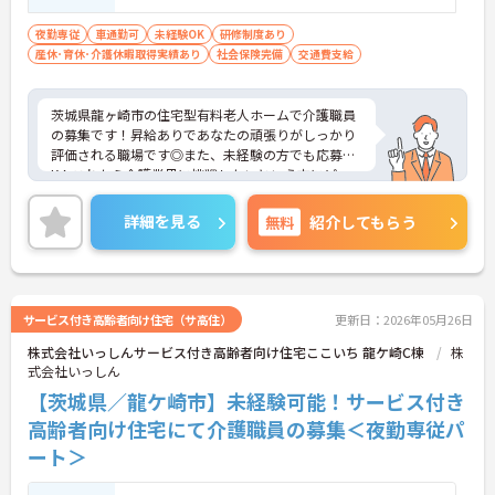
夜勤専従
車通勤可
未経験OK
研修制度あり
産休･育休･介護休暇取得実績あり
社会保険完備
交通費支給
茨城県龍ヶ崎市の住宅型有料老人ホームで介護職員
の募集です！昇給ありであなたの頑張りがしっかり
評価される職場です◎また、未経験の方でも応募O
K！これから介護業界に挑戦したいという方にピッ
タリの職場です♪ご興味のある方は面接ポイントを
お伝えしますので、お気軽にご相談ください！
詳細を見る
無料
紹介してもらう
サービス付き高齢者向け住宅（サ高住）
更新日：2026年05月26日
株式会社いっしんサービス付き高齢者向け住宅ここいち 龍ケ崎C棟
株
式会社いっしん
【茨城県／龍ケ崎市】未経験可能！サービス付き
高齢者向け住宅にて介護職員の募集＜夜勤専従パ
ート＞