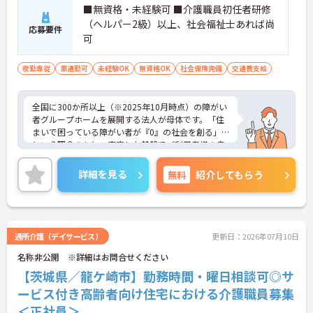
ポートが可能です。施設も専用設計で働きやすく、
■無資格・未経験可 ■介護職員初任者研修
ご自身の理想とする福祉を実践できる環境が整って
（ヘルパー2級）以上、社会福祉士あれば尚
応募要件
います。
可
夜勤専従
車通勤可
未経験OK
無資格OK
社会保険完備
交通費支給
全国に300か所以上（※2025年10月時点）の障がい
者グループホームを展開する法人が母体です。「住
まいで困っている障がい者が『0』の社会を創る」
という理念のもと、安定した基盤でご利用者様の自
立を支援しています。週1日からの勤務が可能で、W
ワークや扶養内での勤務も歓迎しており、ご自身の
詳細を見る
無料
紹介してもらう
ペースで働けます。20代から60代まで幅広い世代が
活躍中で、未経験や無資格の方でも安心してスター
トできるよう、先輩スタッフが丁寧にサポートしま
す。昇給の機会は年2回あり、頑張りが評価される環
境です。正社員登用制度や産休・育休制度も整って
通所介護（デイサービス）
更新日：2026年07月10日
いるため、ライフステージに合わせて長く働き続け
名称非公開 ※詳細はお問合せください
られます。介護に挑戦したい方や、空いた時間を有
効活用したい方におすすめです。ご興味のある方は
【茨城県／龍ケ崎市】勤務時間・曜日相談可◎サ
詳細等をお伝えしますので、お気軽にお問い合わせ
ービス付き高齢者向け住宅における介護職員募集
ください。
＜正社員＞