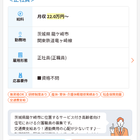
月収
22.0万円
～
給料
茨城県 龍ケ崎市
勤務地
関東鉄道竜ヶ崎線
正社員(正職員)
雇用形態
■資格不問
応募要件
無資格OK
研修制度あり
産休･育休･介護休暇取得実績あり
社会保険完備
交通費支給
茨城県龍ケ崎市に位置するサービス付き高齢者向け
住宅における介護職員の募集です。
交通費支給あり！通勤費用の心配が少ないです♪
勤務時間・曜日相談可能なので、ライフスタイルに
合わせて働きやすい環境です◎