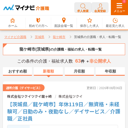
0
0
求人検索
会員登録
メニュー
ホーム
初めての方へ
面談会場一覧
保存した求人
最近見た求人
マイナビ介護職
茨城県
龍ケ崎市
茨城県の介護職・求人・転職一覧
龍ケ崎市(茨城県)
の介護職・福祉の求人・転職一覧
63
この条件の介護・福祉求人数
非公開求人
件 ＋
おすすめ順
新着順
月収順
年収順
通所介護（デイサービス）
更新日：2026年08月06日
株式会社ツクイツクイ龍ヶ崎
株式会社ツクイ
【茨城県／龍ケ崎市】年休119日／無資格・未経
験可／日勤のみ・夜勤なし／デイサービス／介護
職／正社員