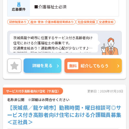
■介護福祉士必須
応募要件
研修制度あり
産休･育休･介護休暇取得実績あり
社会保険完備
交通費支給
茨城県龍ケ崎市に位置するサービス付き高齢者向け
住宅における介護福祉士の募集です。
交通費支給あり！通勤費用の心配が少ないです♪
勤務時間・曜日相談可能なので、ライフスタイルに
合わせて働きやすい環境です◎
ご興味のある方には面接ポイントをお伝えしますの
詳細を見る
無料
紹介してもらう
で、お気軽にお問い合わせください！
サービス付き高齢者向け住宅（サ高住）
更新日：2026年07月10日
名称非公開 ※詳細はお問合せください
【茨城県／龍ケ崎市】勤務時間・曜日相談可◎サ
ービス付き高齢者向け住宅における介護職員募集
＜正社員＞