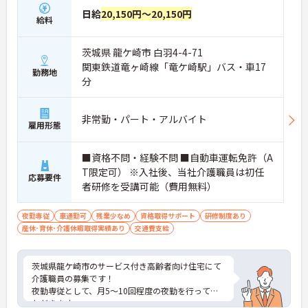
日給
20,150円～20,150円
給料
茨城県 龍ケ崎市 白羽4-4-71
関東鉄道竜ヶ崎線「竜ケ崎駅」バス・車17
勤務地
分
非常勤・パート・アルバイト
雇用形態
■資格不問・経験不問 ■自動車運転免許（A
T限定可） ※入社後、当社介護職員は初任
応募要件
者研修を受講可能（費用無料）
夜勤専従
車通勤可
残業少なめ
資格取得サポート
研修制度あり
産休･育休･介護休暇取得実績あり
交通費支給
茨城県龍ケ崎市のサービス付き高齢者向け住宅にて
介護職員の募集です！
夜勤専従として、月5～10回程度の夜勤を行ってい
ただきます。