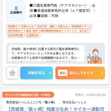
■介護支援専門員（ケアマネジャー）：必
須 ■普通自動車免許必須（ＡＴ限定可）：
応募要件
必須 ■経験：不問
車通勤可
残業少なめ
住宅手当・補助
日勤のみ
資格取得サポート
研修制度あり
産休･育休･介護休暇取得実績あり
ボーナス・賞与あり
社会保険完備
交通費支給
茨城県／龍ケ崎市に位置する居宅介護支援事業所に
て、ケアマネジャーとしてのお仕事となります。
未経験の方でも研修や指導期間があるので、安心し
てお仕事を始められます♪利用可能託児施設があ
り、育児休業もあるので、お子様がいらっしゃる方
も安心してお仕事できます！
詳細を見る
無料
紹介してもらう
ご興味ある方は面接ポイントをお伝えしますので、
お気軽にお問い合わせください♪
サービス付き高齢者向け住宅（サ高住）
更新日：2026年05月26日
株式会社いっしんここいち「龍ヶ崎」
株式会社いっしん
【茨城県／龍ヶ崎】残業少なめ！マイカー通勤可