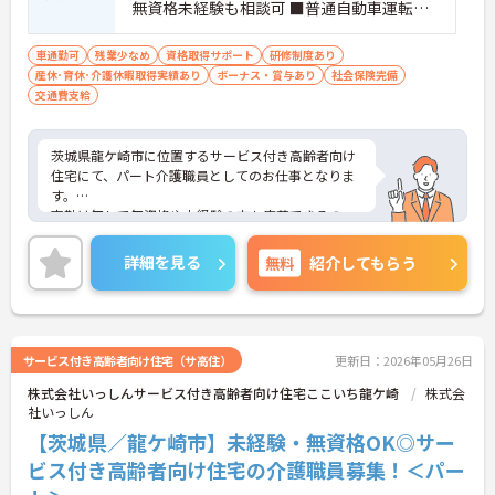
無資格未経験も相談可 ■普通自動車運転免
許
車通勤可
残業少なめ
資格取得サポート
研修制度あり
産休･育休･介護休暇取得実績あり
ボーナス・賞与あり
社会保険完備
交通費支給
茨城県龍ケ崎市に位置するサービス付き高齢者向け
住宅にて、パート介護職員としてのお仕事となりま
す。
夜勤は無しで無資格や未経験の方も応募できるの
で、これから介護職を始めてみたいという方にお勧
めの求人となっております◎
詳細を見る
無料
紹介してもらう
ご興味ある方は面接ポイントをお伝えしますので、
お気軽にお問い合わせください♪
サービス付き高齢者向け住宅（サ高住）
更新日：2026年05月26日
株式会社いっしんサービス付き高齢者向け住宅ここいち龍ケ崎
株式会
社いっしん
【茨城県／龍ケ崎市】未経験・無資格OK◎サー
ビス付き高齢者向け住宅の介護職員募集！＜パー