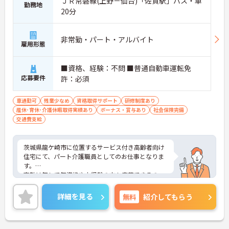
ＪＲ常磐線(上野－仙台)「佐貫駅」バス・車
勤務地
20分
非常勤・パート・アルバイト
雇用形態
■資格、経験：不問 ■普通自動車運転免
応募要件
許：必須
車通勤可
残業少なめ
資格取得サポート
研修制度あり
産休･育休･介護休暇取得実績あり
ボーナス・賞与あり
社会保険完備
交通費支給
茨城県龍ケ崎市に位置するサービス付き高齢者向け
住宅にて、パート介護職員としてのお仕事となりま
す。
夜勤は無しで無資格や未経験の方も応募できるの
で、これから介護職を始めてみたいという方にお勧
めの求人となっております◎
詳細を見る
無料
紹介してもらう
ご興味ある方は面接ポイントをお伝えしますので、
お気軽にお問い合わせください♪