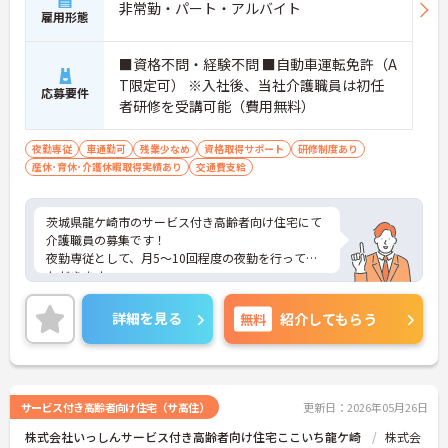
非常勤・パート・アルバイト
雇用形態
■資格不問・経験不問 ■自動車運転免許（A
T限定可） ※入社後、当社介護職員は初任
応募要件
者研修を受講可能（費用無料）
夜勤専従
車通勤可
残業少なめ
資格取得サポート
研修制度あり
産休･育休･介護休暇取得実績あり
交通費支給
茨城県龍ケ崎市のサービス付き高齢者向け住宅にて
介護職員の募集です！
夜勤専従として、月5～10回程度の夜勤を行ってい
ただきます。
資格取得支援有り◎未経験から入社し活躍されてい
る方も多数おり、キャリアアップも目指せます。
詳細を見る
無料
紹介してもらう
ご興味のある方には、面接対策ポイントなどさらに
詳細をお話いたしますので、お気軽にご相談くださ
い。
サービス付き高齢者向け住宅（サ高住）
更新日：2026年05月26日
株式会社いっしんサービス付き高齢者向け住宅ここいち龍ケ崎
株式会