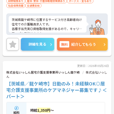
研修制度あり
産休･育休･介護休暇取得実績あり
ボーナス・賞与あり
社会保険完備
交通費支給
茨城県龍ケ崎市に位置するサービス付き高齢者向け
住宅での介護職員求人です。
各種手当充実◎資格取得支援があるので、キャリア
アップも目指せます♪
ご興味のある方には、面接対策ポイント等、さらに
詳細をお話ししますのでお気軽にご相談ください！
詳細を見る
無料
紹介してもらう
更新日：2026年05月26日
株式会社いっしん居宅介護支援事業所いっしん龍ケ崎
株式会社いっし
ん
【茨城県／龍ケ崎市】日勤のみ！未経験OK◎居
宅介護支援事業所のケアマネジャー募集です♪＜
パート＞
時給
1,350円
～
給料