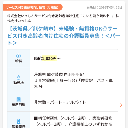
サービス付き高齢者向け住宅（サ高住）
更新日：2026年05月26日
株式会社いっしんサービス付き高齢者向け住宅ここいち龍ケ崎B棟
株
式会社いっしん
【茨城県／龍ケ崎市】未経験・無資格OK◎サー
ビス付き高齢者向け住宅の介護職員募集！＜パー
ト＞
時給
1,080円
～
給料
茨城県 龍ケ崎市 白羽4-4-67
ＪＲ常磐線(上野－仙台)「佐貫駅」バス・車
勤務地
20分
非常勤・パート・アルバイト
雇用形態
■初任者研修（ヘルパー2級）、実務者研修
（ヘルパー1級）、介護福祉士のいずれか※
応募要件