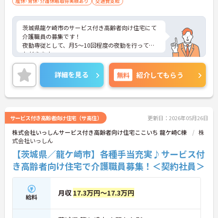
産休･育休･介護休暇取得実績あり
交通費支給
茨城県龍ケ崎市のサービス付き高齢者向け住宅にて
介護職員の募集です！
夜勤専従として、月5～10回程度の夜勤を行ってい
ただきます。
資格取得支援有り◎未経験から入社し活躍されてい
る方も多数おり、キャリアアップも目指せます。
詳細を見る
無料
紹介してもらう
ご興味のある方には、面接対策ポイントなどさらに
詳細をお話いたしますので、お気軽にご相談くださ
い。
サービス付き高齢者向け住宅（サ高住）
更新日：2026年05月26日
株式会社いっしんサービス付き高齢者向け住宅ここいち 龍ケ崎C棟
株
式会社いっしん
【茨城県／龍ケ崎市】各種手当充実♪サービス付
き高齢者向け住宅で介護職員募集！＜契約社員＞
月収
17.3万円～17.3万円
給料