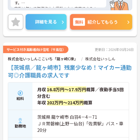
す。
夜勤は無しで無資格や未経験の方も応募できるの
で、これから介護職を始めてみたいという方にお勧
めの求人となっております◎
詳細を見る
無料
紹介してもらう
ご興味ある方は面接ポイントをお伝えしますので、
お気軽にお問い合わせください♪
サービス付き高齢者向け住宅（サ高住）
更新日：2026年05月26日
株式会社いっしんここいち「龍ヶ崎C棟」
株式会社いっしん
【茨城県／龍ヶ崎市】残業少なめ！マイカー通勤
可◎介護職員の求人です
月収
16.8万円～17.9万円
概算／夜勤手当5回
分含む
給料
年収
202万円～214万円
概算
茨城県 龍ケ崎市 白羽4－4－71
ＪＲ常磐線(上野－仙台)「佐貫駅」バス・車
勤務地
20分