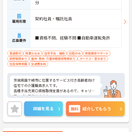
分
契約社員・嘱託社員
雇用形態
■資格不問、経験不問 ■自動車運転免許
応募要件
車通勤可
残業少なめ
住宅手当・補助
日勤のみ
資格取得サポート
研修制度あり
産休･育休･介護休暇取得実績あり
ボーナス・賞与あり
社会保険完備
交通費支給
茨城県龍ケ崎市に位置するサービス付き高齢者向け
住宅での介護職員求人です。
各種手当充実◎資格取得支援があるので、キャリア
アップも目指せます♪
ご興味のある方には、面接対策ポイント等、さらに
詳細をお話ししますのでお気軽にご相談ください！
詳細を見る
無料
紹介してもらう