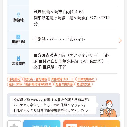
茨城県 龍ケ崎市 白羽4-4-68
関東鉄道竜ヶ崎線「竜ケ崎駅」バス・車13
勤務地
分
非常勤・パート・アルバイト
雇用形態
■介護支援専門員（ケアマネジャー）：必
須 ■普通自動車免許必須（ＡＴ限定可）：
応募要件
必須 ■経験：不問
車通勤可
託児所・育児補助
資格取得サポート
研修制度あり
産休･育休･介護休暇取得実績あり
社会保険完備
交通費支給
茨城県／龍ケ崎市に位置する居宅介護支援事業所に
て、ケアマネジャーとしてのお仕事となります。
未経験の方でも研修や指導期間があるので、安心し
てお仕事を始められます♪利用可能託児施設があ
り、育児休業もあるので、お子様がいらっしゃる方
も安心してお仕事できます！
詳細を見る