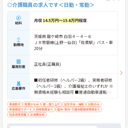
◎介護職員の求人です＜日勤・常勤＞
月収
14.5万円～15.6万円
程度
給料
茨城県 龍ケ崎市 白羽４－４－６
ＪＲ常磐線(上野－仙台)「佐貫駅」バス・車
勤務地
20分
正社員(正職員)
雇用形態
■初任者研修（ヘルパー2級）、実務者研修
（ヘルパー1級）、介護福祉士のいずれか ※
応募要件
無資格未経験も相談可 ■普通自動車運転免
許
車通勤可
残業少なめ
寮・借り上げ
住宅手当・補助
日勤のみ
資格取得サポート
研修制度あり
産休･育休･介護休暇取得実績あり
社会保険完備
交通費支給