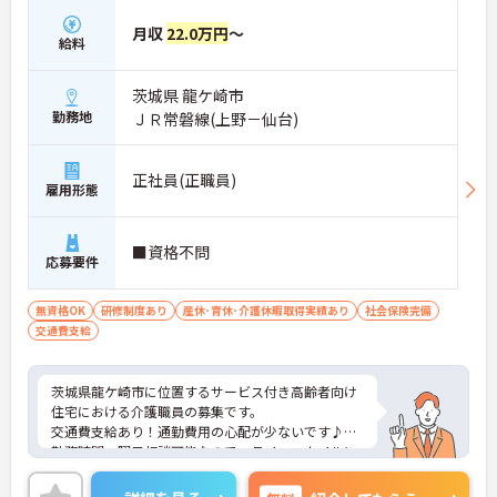
月収
22.0万円
～
給料
茨城県 龍ケ崎市
勤務地
ＪＲ常磐線(上野－仙台)
正社員(正職員)
雇用形態
■資格不問
応募要件
無資格OK
研修制度あり
産休･育休･介護休暇取得実績あり
社会保険完備
交通費支給
茨城県龍ケ崎市に位置するサービス付き高齢者向け
住宅における介護職員の募集です。
交通費支給あり！通勤費用の心配が少ないです♪
勤務時間・曜日相談可能なので、ライフスタイルに
合わせて働きやすい環境です◎
ご興味のある方には面接ポイントをお伝えしますの