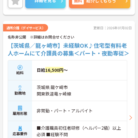
詳細を見る
無料
紹介してもらう
で、お気軽にお問い合わせください！
通所介護（デイサービス）
更新日：2026年07月02日
名称非公開 ※詳細はお問合せください
【茨城県／龍ヶ崎市】未経験OK♪住宅型有料老
人ホームにて介護員の募集＜パート・夜勤専従＞
日給
16,500円
～
給料
茨城県 龍ケ崎市
勤務地
関東鉄道竜ヶ崎線
非常勤・パート・アルバイト
雇用形態
■介護職員初任者研修（ヘルパー2級）以上
応募要件
必須 ■経験不問