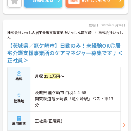
無料
紹介してもらう
ご興味ある方は面接ポイントをお伝えしますので、
お気軽にお問い合わせください♪
更新日：2026年05月26日
株式会社いっしん居宅介護支援事業所いっしん龍ケ崎
株式会社いっし
ん
【茨城県／龍ケ崎市】日勤のみ！未経験OK◎居
宅介護支援事業所のケアマネジャー募集です♪＜
正社員＞
月収
25.1万円
～
給料
茨城県 龍ケ崎市 白羽4-4-68
関東鉄道竜ヶ崎線「竜ケ崎駅」バス・車13
勤務地
分
正社員(正職員)
雇用形態