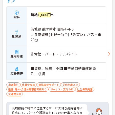
ト＞
時給
1,080円
～
給料
茨城県 龍ケ崎市 白羽4-4-6
ＪＲ常磐線(上野－仙台)「佐貫駅」バス・車
勤務地
20分
非常勤・パート・アルバイト
雇用形態
■資格、経験：不問 ■普通自動車運転免
応募要件
許：必須
車通勤可
残業少なめ
資格取得サポート
研修制度あり
産休･育休･介護休暇取得実績あり
ボーナス・賞与あり
社会保険完備
交通費支給
茨城県龍ケ崎市に位置するサービス付き高齢者向け
住宅にて、パート介護職員としてのお仕事となりま