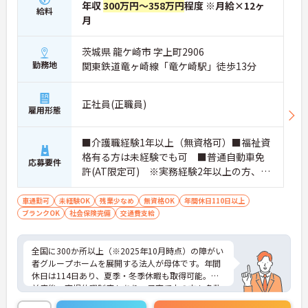
年収
300万円～358万円
程度 ※月給×12ヶ
【賞与実績最大105万円◎大手法人ならではの手厚
給料
月
い待遇と福利厚生が魅力です】
・頑張りをしっかり還元する過去実績最大105万円
の賞与や配偶者・お子様への手厚い扶養手当を支給
茨城県 龍ケ崎市 字上町2906
しています
勤務地
関東鉄道竜ヶ崎線「竜ケ崎駅」徒歩13分
・宿泊費補助などが受けられる独自の「ツクイPLU
S」や勤続3年以上の退職金制度を完備しています
・社内規定の範囲内で髪色や髪型をはじめネイルや
正社員(正職員)
まつげエクステが自由であり自分らしさを大切に働
雇用形態
けます
【有資格者のキャリアパス！手厚いチューター制度
■介護職経験1年以上（無資格可）■福祉資
と多彩な研修で専門性を高めます 】
格有る方は未経験でも可 ■普通自動車免
・入社後1年間は専門のチューター（指導担当者）
応募要件
がマンツーマンで手厚くフォローするため新しい環
許(AT限定可) ※実務経験2年以上の方、障
境でも安心です
がい者福祉に関する経験をお持ちの方大歓
・資格手当の支給や公的資格取得・自己啓発支援制
迎
車通勤可
未経験OK
残業少なめ
無資格OK
年間休日110日以上
度を通じて有資格者のさらなるステップアップを後
ブランクOK
社会保険完備
交通費支給
押しします
・階層別研修や所属先以外の事業所で行う交換研修
など豊富な教育プログラムで専門職としての成長を
全国に300か所以上（※2025年10月時点）の障がい
サポートしています
者グループホームを展開する法人が母体です。年間
休日は114日あり、夏季・冬季休暇も取得可能。産
前産後・育児休暇制度もあり、子育て中の方も多数
活躍中で、ワークライフバランスを大切にしながら