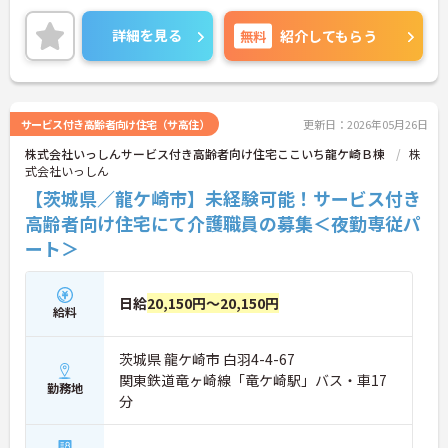
資格取得支援有り◎未経験から入社し活躍されてい
る方も多数おり、キャリアアップも目指せます。
詳細を見る
無料
紹介してもらう
ご興味のある方には、面接対策ポイントなどさらに
詳細をお話いたしますので、お気軽にご相談くださ
い。
サービス付き高齢者向け住宅（サ高住）
更新日：2026年05月26日
株式会社いっしんサービス付き高齢者向け住宅ここいち龍ケ崎Ｂ棟
株
式会社いっしん
【茨城県／龍ケ崎市】未経験可能！サービス付き
高齢者向け住宅にて介護職員の募集＜夜勤専従パ
ート＞
日給
20,150円～20,150円
給料
茨城県 龍ケ崎市 白羽4-4-67
関東鉄道竜ヶ崎線「竜ケ崎駅」バス・車17
勤務地
分