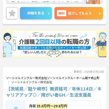
遇と働きやすい環境をご用意しています。最大の魅
力は夜勤なしの日勤のみで年間休日は119日しっか
り確保できる点にあります。毎月付与されるリフレ
詳細を見る
無料
紹介してもらう
ッシュ休暇を利用して連休の取得も可能です。ま
た、子育てサポート企業として「くるみん認定」を
取得しており、こども休暇や充実した扶養手当など
ご家庭との両立を後押しする制度が整っています。
入社後1年間は専用のチューターがつき手厚くフォ
ローするため、新しい環境への不安を軽減できま
す。最大105万円の賞与支給の実績や、宿泊費補助
等の独自の福利厚生制度も備わっており、有資格者
の方がご自身の個性を大切にしながらやりがいを持
って働き続けられるおすすめの職場です。
★おすすめPOINT★
【夜勤なし×年間休日119日！オンオフのメリハリ
更新日：2026年07月24日
をつけて働ける環境です】
・身体への負担が少ない夜勤なしの勤務で年間休日
ソーシャルインクルー株式会社ソーシャルインクルーホーム龍ケ崎上町
119日がしっかりと確保されています
ソーシャルインクルー株式会社
・毎月1日付与されるリフレッシュ休暇と有給を組
【茨城県／龍ケ崎市】無資格可／年休114日／キ
み合わせて連休を取得しプライベートを満喫できま
ャリアアップ◎／障がい者GH／生活支援員
す
・子育てサポート企業として「くるみん認定」を取
得しており未就学児向けのこども休暇など支援体制
月収
25.0万円～29.8万円
が万全です