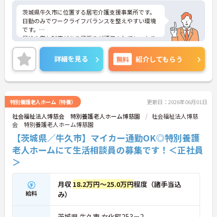
茨城県牛久市に位置する居宅介護支援事業所です。
日勤のみでワークライフバランスを整えやすい環境
です。
昇給や賞与制度があり頑張りが評価されてしっかり
と職員に還元されます。
ご興味のある方には、面接対策ポイントなど、さら
詳細を見る
無料
紹介してもらう
に詳細をお話しいたしますのでお気軽にご相談くだ
さい！
特別養護老人ホーム（特養）
更新日：2026年06月01日
社会福祉法人博慈会 特別養護老人ホーム博慈園
社会福祉法人博慈
会 特別養護老人ホーム博慈園
【茨城県／牛久市】マイカー通勤OK◎特別養護
老人ホームにて生活相談員の募集です！＜正社員
＞
月収
18.2万円～25.0万円
程度（諸手当込
給料
み）
茨城県 牛久市 女化町253－2