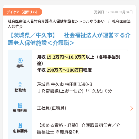
デイケア（通所リハ）
更新日：2026年03月04日
社会医療法人若竹会介護老人保健施設セントラルゆうあい
社会医療法
人若竹会
【茨城県／牛久市】 社会福祉法人が運営する介
護老人保健施設＜介護職＞
月収
15.2万円～16.9万円
以上（各種手当別
途）
給料
年収
290万円～380万円
程度
茨城県 牛久市 柏田町1590-3
勤務地
ＪＲ常磐線(上野－仙台)「牛久駅」0分
正社員(正職員)
雇用形態
【求める資格・経験】 介護職員初任者／介
応募要件
護福祉士 ※無資格OK