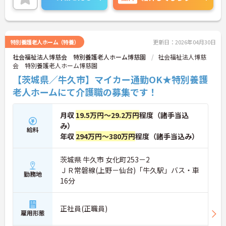
ご興味のある方には、面接対策ポイントなど、さら
に詳細をご案内しますのでお気軽にご相談くださ
い！
特別養護老人ホーム（特養）
更新日：2026年04月30日
社会福祉法人博慈会 特別養護老人ホーム博慈園
社会福祉法人博慈
会 特別養護老人ホーム博慈園
【茨城県／牛久市】マイカー通勤OK★特別養護
老人ホームにて介護職の募集です！
月収
19.5万円～29.2万円
程度（諸手当込
み）
給料
年収
294万円～380万円
程度（諸手当込み）
茨城県 牛久市 女化町253－2
ＪＲ常磐線(上野－仙台)「牛久駅」バス・車
勤務地
16分
正社員(正職員)
雇用形態