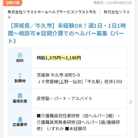
訪問介護
更新日：2026年04月23日
株式会社ソラストホームヘルプサービスソラスト牛久
株式会社ソラス
ト
【茨城県／牛久市】未経験OK！週1日・1日1時
間～相談可★訪問介護でのヘルパー募集《パー
ト》
時給
1,375円～2,195円
給料
茨城県 牛久市 栄町5-9
勤務地
ＪＲ常磐線(上野－仙台)「牛久駅」徒歩13分
非常勤・パート・アルバイト
雇用形態
■介護職員初任者研修（旧ヘルパー2級）・
介護職員実務者研修(旧ヘルパー1級/基礎研
応募要件
修) いずれか ■未経験可