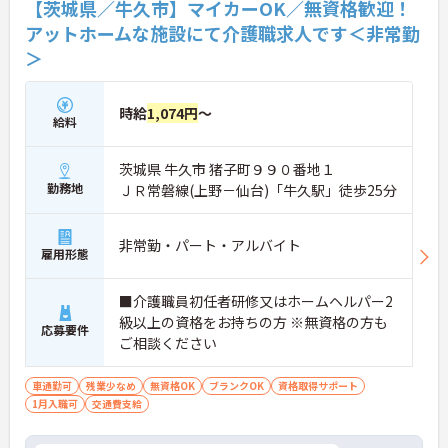
【茨城県／牛久市】マイカーOK／無資格歓迎！
アットホームな施設にて介護職求人です＜非常勤
＞
時給
1,074円
～
給料
茨城県 牛久市 猪子町９９０番地１
勤務地
ＪＲ常磐線(上野－仙台)「牛久駅」徒歩25分
非常勤・パート・アルバイト
雇用形態
■介護職員初任者研修又はホームヘルパー2
級以上の資格をお持ちの方 ※無資格の方も
応募要件
ご相談ください
車通勤可
残業少なめ
無資格OK
ブランクOK
資格取得サポート
1月入職可
交通費支給