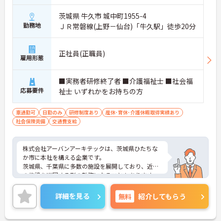
茨城県 牛久市 城中町1955-4
勤務地
ＪＲ常磐線(上野－仙台)「牛久駅」徒歩20分
正社員(正職員)
雇用形態
■実務者研修終了者 ■介護福祉士 ■社会福
応募要件
祉士 いずれかをお持ちの方
車通勤可
日勤のみ
研修制度あり
産休･育休･介護休暇取得実績あり
社会保険完備
交通費支給
株式会社アーバンアーキテックは、茨城県ひたちな
か市に本社を構える企業です。
茨城県、千葉県に多数の施設を展開しており、近隣
の施設を巡回する形の勤務になることもあります。
70代の方も、ご自身のスキルを活かして働かれてい
る職場です。
詳細を見る
無料
紹介してもらう