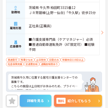
茨城県 牛久市 柏田町3315番12
勤務地
ＪＲ常磐線(上野－仙台)「牛久駅」徒歩15分
正社員(正職員)
雇用形態
■介護支援専門員（ケアマネジャー）必須
■普通自動車運転免許（AT限定可） ■経験
応募要件
不問
車通勤可
残業少なめ
土日祝休
日勤のみ
年間休日110日以上
社会保険完備
交通費支給
退職金制度あり
茨城県牛久市に位置する居宅介護支援センターでの
募集です。
こちらの施設は土日祝がお休みのため、プライベー
トの時間も確保しやすいです。
また昇給賞与の制度もありますので、自身の頑張り
が評価される環境です。
詳細を見る
無料
紹介してもらう
ご興味のある方は、ご面接のポイントをお伝えしま
すので、お気軽にお問い合わせください。