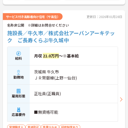
サービス付き高齢者向け住宅（サ高住）
更新日：2026年01月28日
名称非公開 ※詳細はお問合せください
施設長／牛久市／株式会社アーバンアーキテッ
ク ご長寿くらぶ牛久城中
月収
21.0万円
～※基本給
給料
茨城県 牛久市
勤務地
ＪＲ常磐線(上野－仙台)
正社員(正職員)
雇用形態
■無資格可能
応募要件
管理職求人
車通勤可
残業少なめ
研修制度あり