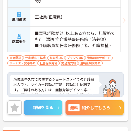
5分
正社員(正職員)
雇用形態
■実務経験が2年以上ある方なら、無資格で
も可（認知症介護基礎研修修了済必須）
応募要件
■介護職員初任者研修修了者、介護福祉士
歓迎 ■ブランク可
車通勤可
住宅手当・補助
無資格OK
ブランクOK
資格取得サポート
ボーナス・賞与あり
社会保険完備
交通費支給
退職金制度あり
茨城県牛久市に位置するショートステイでの介護職
求人です。マイカー通勤が可能！通勤にも便利で
す。ご興味のある方には、面接対策ポイント等、さ
らに詳細をお話ししますのでお気軽にご相談くださ
い！
詳細を見る
無料
紹介してもらう