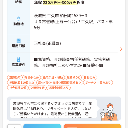
給料
年収
230万円～300万円
程度
茨城県 牛久市 柏田町1589－3
ＪＲ常磐線(上野－仙台)「牛久駅」バス・車
勤務地
5分
正社員(正職員)
雇用形態
■無資格、介護職員初任者研修、実務者研
応募要件
修、介護福祉士のいずれか ■経験不問
車通勤可
残業少なめ
住宅手当・補助
無資格OK
日勤のみ
年間休日110日以上
産休･育休･介護休暇取得実績あり
ボーナス・賞与あり
社会保険完備
交通費支給
退職金制度あり
茨城県牛久市に位置するケアミックス病院です。年
間休日は118日あり、プライベートを大切にしなが
らご勤務いただけます。最寄駅から徒歩圏内！通勤
にも便利です。ご興味をお持ちの方はお気軽にお問
い合わせください。