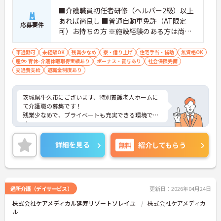
■介護職員初任者研修（ヘルパー2級）以上
あれば尚良し ■普通自動車免許（AT限定
応募要件
可）お持ちの方 ※施設経験のある方は尚良
し ※未経験者応相談
車通勤可
未経験OK
残業少なめ
寮・借り上げ
住宅手当・補助
無資格OK
産休･育休･介護休暇取得実績あり
ボーナス・賞与あり
社会保険完備
交通費支給
退職金制度あり
茨城県牛久市にございます、特別養護老人ホームに
て介護職の募集です！
残業少なめで、プライベートも充実できる環境で
す。
マイカー通勤OKなので、通勤も楽々です♪
ご興味ある方には、面接のポイントなど、さらに詳
詳細を見る
無料
紹介してもらう
細をお話致しますのでお気軽にご相談ください。
通所介護（デイサービス）
更新日：2026年04月24日
株式会社ケアメディカル延寿リゾートソレイユ
株式会社ケアメディカ
ル