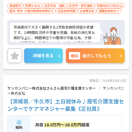
車通勤可
残業少なめ
住宅手当・補助
託児所・育児補助
年間休日110日以上
産休･育休･介護休暇取得実績あり
社会保険完備
交通費支給
退職金制度あり
茨城県内で大きく展開する2次救急病院併設の老健
です。24時間託児所や学童を完備、有給の消化率も
良好な上に、時間単位での取得が可能な為、子育て
中の看護師様も全面的にサポートできる環境が整っ
ています。また病院併設のため寮も使うことがで
き、遠方からの方も入職が可能です。ご興味のある
詳細を見る
無料
紹介してもらう
方には、面接対策ポイントなど、さらに詳細をお話
しいたしますので、お気軽にご相談ください。
更新日：2026年02月13日
サンカンパニー株式会社さんさん居宅介護支援センター
サンカンパニ
ー株式会社
【茨城県／牛久市】土日祝休み♪居宅介護支援セ
ンターでケアマネジャー募集《正社員》
月収
18.0万円～28.0万円
程度
給料