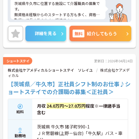
茨城県牛久市に位置する施設にて介護職員の募集で
す。
無資格未経験からのスタートする方も多く、資格を
取得して長く働きやすい環境です！
また、夜勤もないシフト制ですので、プライベート
との両立もしやすくおすすめです！
詳細を見る
無料
紹介してもらう
ショートステイ
更新日：2026年04月24日
株式会社ケアメディカルショートステイ ソレイユ
株式会社ケアメデ
ィカル
【茨城県／牛久市】正社員シフト制のお仕事♪シ
ョートステイでの介護職の募集＜正社員＞
月収
24.0万円～27.0万円
程度※一律諸手当
給料
含む
茨城県 牛久市 猪子町990-1
ＪＲ常磐線(上野－仙台)「牛久駅」バス・車
勤務地