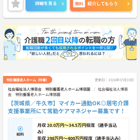
詳細を見る
無料
紹介してもらう
特別養護老人ホーム（特養）
更新日：2026年07月30日
社会福祉法人博慈会 特別養護老人ホーム博慈園
社会福祉法人博慈
会 特別養護老人ホーム博慈園
【茨城県／牛久市】マイカー通勤OK◎居宅介護
支援事業所にて常勤ケアマネジャー募集です！
月収
20.0万円～34.5万円
程度（諸手当込
み）
給料
年収
298万円～400万円
程度（諸手当込み）