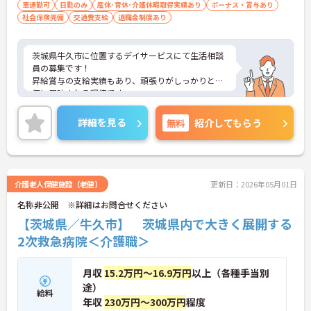
車通勤可
日勤のみ
産休･育休･介護休暇取得実績あり
ボーナス・賞与あり
社会保険完備
交通費支給
退職金制度あり
茨城県牛久市に位置するデイサービスにて生活相談
員の募集です！
昇給賞与の支給実績もあり、頑張りがしっかりと評
価に反映される環境です。
ご興味ある方には、面接対策ポイントなど、さらに
詳細をお話しいたしますのでお気軽にご相談くださ
詳細を見る
無料
紹介してもらう
い！
介護老人保健施設（老健）
更新日：2026年05月01日
名称非公開 ※詳細はお問合せください
【茨城県／牛久市】 茨城県内で大きく展開する
2次救急病院＜介護職＞
月収
15.2万円～16.9万円
以上（各種手当別
途）
給料
年収
230万円～300万円
程度