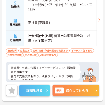
ＪＲ常磐線(上野－仙台)「牛久駅」バス・車
勤務地
16分
正社員(正職員)
雇用形態
社会福祉士(必須) 普通自動車運転免許：必
応募要件
須（ＡＴ限定可）
車通勤可
日勤のみ
産休･育休･介護休暇取得実績あり
ボーナス・賞与あり
社会保険完備
交通費支給
退職金制度あり
茨城県牛久市に位置するデイサービスにて生活相談
員の募集です！
賞与の支給実績もあり、頑張りがしっかりと評価に
反映される環境です。
ご興味ある方には、面接対策ポイントなど、さらに
詳細をお話しいたしますのでお気軽にご相談くださ
詳細を見る
無料
紹介してもらう
い！