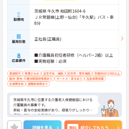
茨城県 牛久市 柏田町1604-6
ＪＲ常磐線(上野－仙台)「牛久駅」バス・車
勤務地
8分
正社員(正職員)
雇用形態
■介護職員初任者研修（ヘルパー2級）以上
応募要件
■実務経験：必須
車通勤可
残業少なめ
住宅手当・補助
託児所・育児補助
年間休日110日以上
産休･育休･介護休暇取得実績あり
ボーナス・賞与あり
社会保険完備
交通費支給
退職金制度あり
茨城県牛久市に位置する介護老人保健施設における
介護職員の募集です。
昇給・賞与の支給実績があり、頑張りがしっかりと
評価に反映される環境です。
年間休日118日もあり、プライベートを大切にしな
がらご勤務いただけます。
詳細を見る
無料
紹介してもらう