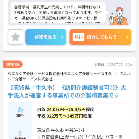
各種手当・福利厚生が充実しており、年間休日も11
8日あり安心して働ける職場となっております。マイ
カー通勤OKで託児施設も利用可能ですのでお子様の
いる方でも問題ありません。ご興味のある方はご面
接ポイントお伝えしますのでご気軽にお問い合わせ
ください。
詳細を見る
無料
紹介してもらう
訪問介護
更新日：2026年07月10日
ウエルシア介護サービス株式会社ウエルシア介護サービス牛久
ウエル
シア介護サービス株式会社
【茨城県／牛久市】 《訪問介護経験者可◎》大
手法人が運営する事業所での介護職募集です
月収
24.0万円～25.4万円
程度
給料
年収
322万円～345万円
程度
茨城県 牛久市 神谷5-1-1
ＪＲ常磐線(上野－仙台)「牛久駅」バス・車
勤務地