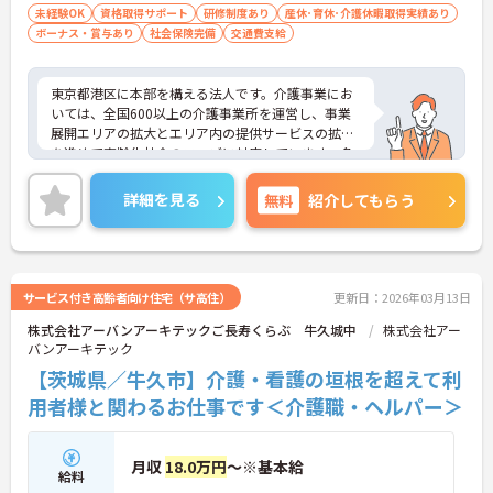
未経験OK
資格取得サポート
研修制度あり
産休･育休･介護休暇取得実績あり
ボーナス・賞与あり
社会保険完備
交通費支給
東京都港区に本部を構える法人です。介護事業にお
いては、全国600以上の介護事業所を運営し、事業
展開エリアの拡大とエリア内の提供サービスの拡充
を進めて高齢化社会のニーズに対応しています。多
職種との密な連携による「チームケア」で利用者の
暮らしをサポートしています。母体の安定より充実
詳細を見る
無料
紹介してもらう
した福利厚生等の待遇面も魅力です。週1日、1日1
時間～の勤務が相談でき、プライベートとの両立も
しやすいです。ご興味のある方には、面接対策ポイ
ントなど、さらに詳細をお話しいたしますのでお気
軽にご相談ください！
サービス付き高齢者向け住宅（サ高住）
更新日：2026年03月13日
株式会社アーバンアーキテックご長寿くらぶ 牛久城中
株式会社アー
バンアーキテック
【茨城県／牛久市】介護・看護の垣根を超えて利
用者様と関わるお仕事です＜介護職・ヘルパー＞
月収
18.0万円
～※基本給
給料