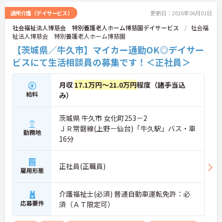
通所介護（デイサービス）
更新日：2026年06月01日
社会福祉法人博慈会 特別養護老人ホーム博慈園デイサービス
社会福
祉法人博慈会 特別養護老人ホーム博慈園
【茨城県／牛久市】マイカー通勤OK◎デイサー
ビスにて生活相談員の募集です！＜正社員＞
月収
17.1万円～21.0万円
程度（諸手当込
給料
み）
茨城県 牛久市 女化町253－2
ＪＲ常磐線(上野－仙台)「牛久駅」バス・車
勤務地
16分
正社員(正職員)
雇用形態
介護福祉士(必須) 普通自動車運転免許：必
応募要件
須（ＡＴ限定可）