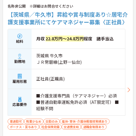
名称非公開 ※詳細はお問合せください
【茨城県／牛久市】昇給や賞与制度あり☆居宅介
護支援事業所にてケアマネジャー募集〈正社員〉
月収
22.8万円～24.8万円
程度 諸手当込
給料
茨城県 牛久市
勤務地
ＪＲ常磐線(上野－仙台)
正社員(正職員)
雇用形態
■介護支援専門員（ケアマネジャー）必須
■普通自動車運転免許必須（AT限定可） ■
応募要件
経験不問
車通勤可
残業少なめ
日勤のみ
産休･育休･介護休暇取得実績あり
ボーナス・賞与あり
社会保険完備
交通費支給
退職金制度あり