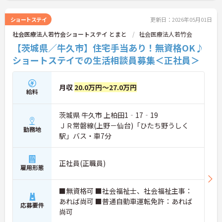
ショートステイ
更新日：2026年05月01日
社会医療法人若竹会ショートステイ とまと
社会医療法人若竹会
【茨城県／牛久市】住宅手当あり！無資格OK♪
ショートステイでの生活相談員募集＜正社員＞
月収
20.0万円～27.0万円
給料
茨城県 牛久市 上柏田1‐17‐19
ＪＲ常磐線(上野－仙台)「ひたち野うしく
勤務地
駅」バス・車7分
正社員(正職員)
雇用形態
■無資格可 ■社会福祉士、社会福祉主事：
あれば尚可 ■普通自動車運転免許：あれば
応募要件
尚可