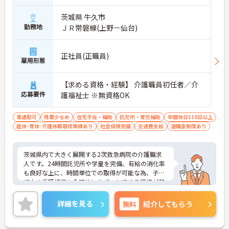
茨城県 牛久市
勤務地
ＪＲ常磐線(上野－仙台)
正社員(正職員)
雇用形態
【求める資格・経験】 介護職員初任者／介
応募要件
護福祉士 ※無資格OK
車通勤可
残業少なめ
住宅手当・補助
託児所・育児補助
年間休日110日以上
産休･育休･介護休暇取得実績あり
社会保険完備
交通費支給
退職金制度あり
茨城県内で大きく展開する2次救急病院の介護職求
人です。24時間託児所や学童を完備、有給の消化率
も良好な上に、時間単位での取得が可能な為、子育
て中の看護師様も全面的にサポートできる環境が整
っています。また寮も使うことができ、遠方からの
方も入職が可能です。ご興味のある方には、面接対
詳細を見る
無料
紹介してもらう
策ポイントなど、さらに詳細をお話しいたしますの
で、お気軽にご相談ください。