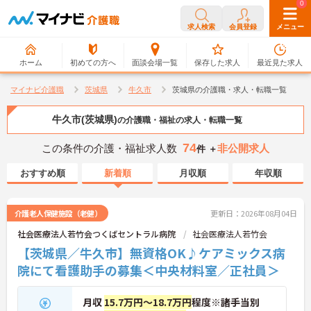
0
0
求人検索
会員登録
メニュー
ホーム
初めての方へ
面談会場一覧
保存した求人
最近見た求人
マイナビ介護職
茨城県
牛久市
茨城県の介護職・求人・転職一覧
牛久市(茨城県)
の介護職・福祉の求人・転職一覧
74
この条件の介護・福祉求人数
非公開求人
件 ＋
おすすめ順
新着順
月収順
年収順
介護老人保健施設（老健）
更新日：2026年08月04日
社会医療法人若竹会つくばセントラル病院
社会医療法人若竹会
【茨城県／牛久市】無資格OK♪ケアミックス病
院にて看護助手の募集＜中央材料室／正社員＞
月収
15.7万円～18.7万円
程度※諸手当別