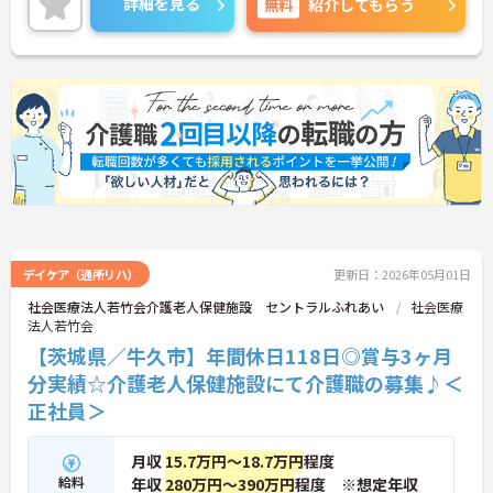
詳細を見る
無料
紹介してもらう
も便利です。
ご興味のある方には、面接対策ポイント等、さらに
詳細をお話ししますのでお気軽にご相談ください！
デイケア（通所リハ）
更新日：2026年05月01日
社会医療法人若竹会介護老人保健施設 セントラルふれあい
社会医療
法人若竹会
【茨城県／牛久市】年間休日118日◎賞与3ヶ月
分実績☆介護老人保健施設にて介護職の募集♪＜
正社員＞
月収
15.7万円～18.7万円
程度
給料
年収
280万円～390万円
程度 ※想定年収