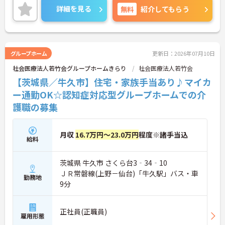
・退職金制度や扶養手当など、長期勤務を支える制
詳細を見る
無料
紹介してもらう
度が整っています
★段階的な教育体制と資格支援により、着実な成長
を目指せる環境です ・担当職員による育成体制のも
と、段階的な教育プログラムが用意されています ・
資格取得にかかる費用を法人がサポートしています
グループホーム
更新日：2026年07月10日
・OJTに加え、外部研修やオンライン研修への参加
社会医療法人若竹会グループホームきらり
社会医療法人若竹会
機会があります
★法人内で多様な経験を積みながら、自分らしいキ
【茨城県／牛久市】住宅・家族手当あり♪マイカ
ャリア形成を描ける環境です ・特別養護老人ホー
ー通勤OK☆認知症対応型グループホームでの介
ム、グループホーム、デイサービス、居宅介護支援
護職の募集
事業所を運営しています ・サービス形態の異なる事
業所への異動相談が可能です ・すべての事業所が同
一敷地内にあり、異動時も通勤環境が変わりません
★地域に根差した在宅支援の窓口として、多職種連
月収
16.7万円～23.0万円
程度※諸手当込
給料
携を実践できる環境です ・ケアプラン作成からサー
ビス調整まで在宅生活を総合的に支援しています ・
介護保険の申請支援や各種相談対応を行っています
茨城県 牛久市 さくら台3‐34‐10
・地域福祉サービスや介護用品の紹介など、幅広い
ＪＲ常磐線(上野－仙台)「牛久駅」バス・車
支援に携わることができます
勤務地
9分
ご興味ある方には、面接対策ポイントなど、さらに
詳細をお話しいたしますのでお気軽にご相談くださ
い！
正社員(正職員)
雇用形態