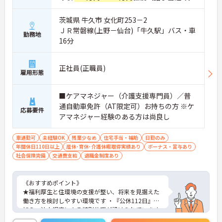
茨城県 牛久市 女化町253－2
ＪＲ常磐線(上野－仙台)「牛久駅」バス・車
勤務地
16分
正社員(正職員)
雇用形態
■ケアマネジャー（介護支援専門員）／普
通自動車免許（AT限定可）お持ちの方 ※ケ
応募要件
アマネジャー経験のある方は尚良し
車通勤可
未経験OK
残業少なめ
住宅手当・補助
日勤のみ
年間休日110日以上
産休･育休･介護休暇取得実績あり
ボーナス・賞与あり
社会保険完備
交通費支給
退職金制度あり
《おすすめポイント》
★福利厚生と住環境の支援が整い、将来を見据えた
働き方を検討しやすい環境です ・『公休112日』に
加え、法人規定による特別休暇が設けられています
・住宅手当や住宅補助制度、社宅の利用が可能です