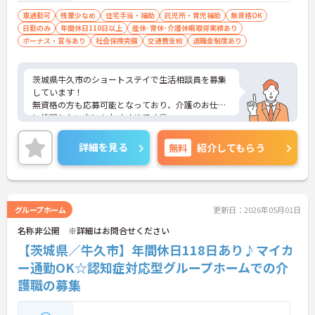
車通勤可
残業少なめ
住宅手当・補助
託児所・育児補助
無資格OK
日勤のみ
年間休日110日以上
産休･育休･介護休暇取得実績あり
ボーナス・賞与あり
社会保険完備
交通費支給
退職金制度あり
茨城県牛久市のショートステイで生活相談員を募集
しています！
無資格の方も応募可能となっており、介護のお仕事
に挑戦したい方にもおすすめです◎
利用可能な託児所や育児・介護休業や、看護休暇の
取得実績がある等ライフスタイルが変わっても長期
詳細を見る
無料
紹介してもらう
的に働ける制度が整っているのも嬉しいポイントで
す♪
ご興味のある方は、面接のポイントをお伝えします
のでご連絡ください！
グループホーム
更新日：2026年05月01日
名称非公開 ※詳細はお問合せください
【茨城県／牛久市】年間休日118日あり♪マイカ
ー通勤OK☆認知症対応型グループホームでの介
護職の募集