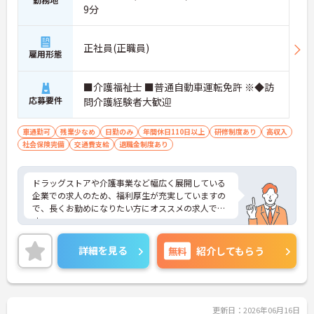
9分
正社員(正職員)
雇用形態
■介護福祉士 ■普通自動車運転免許 ※◆訪
応募要件
問介護経験者大歓迎
車通勤可
残業少なめ
日勤のみ
年間休日110日以上
研修制度あり
高収入
社会保険完備
交通費支給
退職金制度あり
ドラッグストアや介護事業など幅広く展開している
企業での求人のため、福利厚生が充実していますの
で、長くお勤めになりたい方にオススメの求人で
す。
ご興味のある方は面接のポイントなどをお話しいた
します。
詳細を見る
無料
紹介してもらう
更新日：2026年06月16日