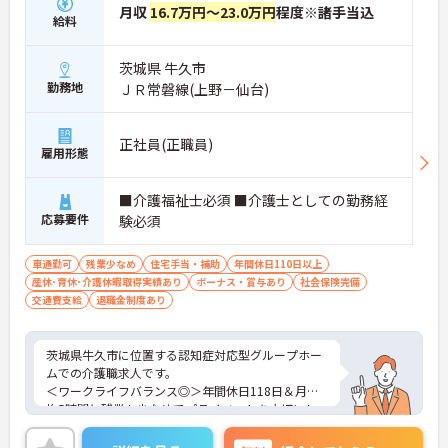
月収
16.7万円～23.0万円
程度※諸手当込
給料
茨城県 牛久市
勤務地
ＪＲ常磐線(上野－仙台)
正社員(正職員)
雇用形態
■介護福祉士必須 ■介護士としての勤務経
応募要件
験必須
車通勤可
残業少なめ
住宅手当・補助
年間休日110日以上
産休･育休･介護休暇取得実績あり
ボーナス・賞与あり
社会保険完備
交通費支給
退職金制度あり
茨城県牛久市に位置する認知症対応型グループホー
ムでの介護職求人です。
＜ワークライフバランス◎＞年間休日118日＆月平
均5時間と残業も少なめでプライベートを大切にし
ながらご勤務いただけます。
＜マイカー通勤OK＞駐車場も完備！雨の日の通勤に