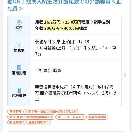
勤OK♪短期入所生活介護施設での介護職員＜正
社員＞
月収
16.7万円～23.0万円
程度※諸手当別
給料
年収
306万円～400万円
程度
茨城県 牛久市 上柏田1-17-19
ＪＲ常磐線(上野－仙台)「牛久駅」バス・車
勤務地
7分
正社員(正職員)
雇用形態
■普通自動車免許（ＡＴ限定可）あれば尚
可 ■介護職員初任者研修（ヘルパー2級）以
応募要件
上
車通勤可
住宅手当・補助
年間休日110日以上
産休･育休･介護休暇取得実績あり
ボーナス・賞与あり
社会保険完備
交通費支給
退職金制度あり