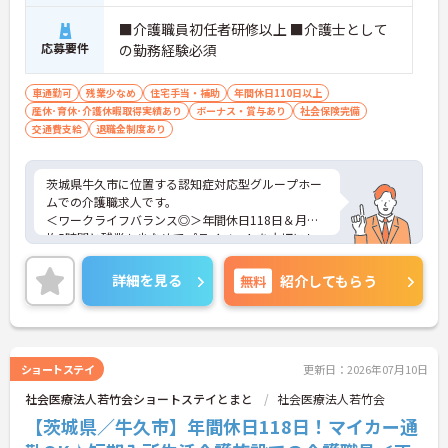
■介護職員初任者研修以上 ■介護士として
応募要件
の勤務経験必須
車通勤可
残業少なめ
住宅手当・補助
年間休日110日以上
産休･育休･介護休暇取得実績あり
ボーナス・賞与あり
社会保険完備
交通費支給
退職金制度あり
茨城県牛久市に位置する認知症対応型グループホー
ムでの介護職求人です。
＜ワークライフバランス◎＞年間休日118日＆月平
均5時間と残業も少なめでプライベートを大切にし
ながらご勤務いただけます。
＜マイカー通勤OK＞駐車場も完備！雨の日の通勤に
詳細を見る
無料
紹介してもらう
も便利です。
ご興味のある方には、面接対策ポイント等、さらに
詳細をお話ししますのでお気軽にご相談ください！
ショートステイ
更新日：2026年07月10日
社会医療法人若竹会ショートステイとまと
社会医療法人若竹会
【茨城県／牛久市】年間休日118日！マイカー通