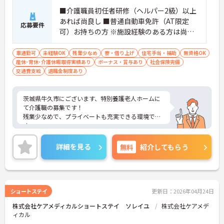
■介護職員初任者研修（ヘルパー2級）以上
あれば尚良し ■普通自動車免許（AT限定
応募要件
可）お持ちの方 ※施設経験のある方は尚良
し ※未経験者応相談
車通勤可
未経験OK
残業少なめ
寮・借り上げ
住宅手当・補助
無資格OK
産休･育休･介護休暇取得実績あり
ボーナス・賞与あり
社会保険完備
交通費支給
退職金制度あり
茨城県牛久市にございます、特別養護老人ホームに
て介護職の募集です！
残業少なめで、プライベートも充実できる環境で
す。
マイカー通勤OKなので、通勤も楽々です♪
ご興味ある方には、面接のポイントなど、さらに詳
詳細を見る
無料
紹介してもらう
細をお話致しますのでお気軽にご相談ください。
ショートステイ
更新日：2026年04月24日
株式会社ケアメディカルショートステイ ソレイユ
株式会社ケアメデ
ィカル