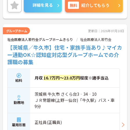
・退職金制度や扶養手当など、長期勤務を支える制
詳細を見る
無料
紹介してもらう
度が整っています
★段階的な教育体制と資格支援により、着実な成長
を目指せる環境です ・担当職員による育成体制のも
と、段階的な教育プログラムが用意されています ・
資格取得にかかる費用を法人がサポートしています
グループホーム
更新日：2026年07月10日
・OJTに加え、外部研修やオンライン研修への参加
社会医療法人若竹会グループホームきらり
社会医療法人若竹会
機会があります
★法人内で多様な経験を積みながら、自分らしいキ
【茨城県／牛久市】住宅・家族手当あり♪マイカ
ャリア形成を描ける環境です ・特別養護老人ホー
ー通勤OK☆認知症対応型グループホームでの介
ム、グループホーム、デイサービス、居宅介護支援
護職の募集
事業所を運営しています ・サービス形態の異なる事
業所への異動相談が可能です ・すべての事業所が同
一敷地内にあり、異動時も通勤環境が変わりません
★地域に根差した在宅支援の窓口として、多職種連
月収
16.7万円～23.0万円
程度※諸手当込
給料
携を実践できる環境です ・ケアプラン作成からサー
ビス調整まで在宅生活を総合的に支援しています ・
介護保険の申請支援や各種相談対応を行っています
茨城県 牛久市 さくら台3‐34‐10
・地域福祉サービスや介護用品の紹介など、幅広い
ＪＲ常磐線(上野－仙台)「牛久駅」バス・車
支援に携わることができます
勤務地
9分
ご興味ある方には、面接対策ポイントなど、さらに
詳細をお話しいたしますのでお気軽にご相談くださ
い！
正社員(正職員)
雇用形態