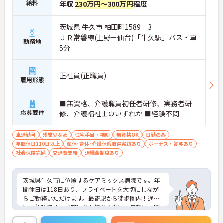
給料
年収
230万円～300万円
程度
茨城県 牛久市 柏田町1589－3
ＪＲ常磐線(上野－仙台)「牛久駅」バス・車
勤務地
5分
正社員(正職員)
雇用形態
■無資格、介護職員初任者研修、実務者研
応募要件
修、介護福祉士のいずれか ■経験不問
車通勤可
残業少なめ
住宅手当・補助
無資格OK
日勤のみ
年間休日110日以上
産休･育休･介護休暇取得実績あり
ボーナス・賞与あり
社会保険完備
交通費支給
退職金制度あり
茨城県牛久市に位置するケアミックス病院です。年
間休日は118日あり、プライベートを大切にしなが
らご勤務いただけます。最寄駅から徒歩圏内！通勤
にも便利です。ご興味をお持ちの方はお気軽にお問
い合わせください。