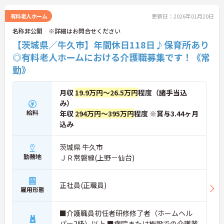
い！
有料老人ホーム
更新日：2026年01月20日
名称非公開 ※詳細はお問合せください
【茨城県／牛久市】年間休日118日♪保育所あり
◎有料老人ホームにおける介護職募集です！《常
勤》
月収
19.9万円～26.5万円
程度（諸手当込
み）
給料
年収
294万円～395万円
程度 ※賞与3.44ヶ月
込み
茨城県 牛久市
勤務地
ＪＲ常磐線(上野－仙台)
正社員(正職員)
雇用形態
■介護職員初任者研修修了者（ホームヘル
パー2級）以上 ■病院または施設での介護業