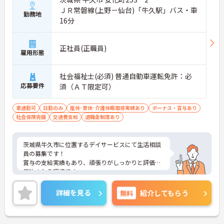
ＪＲ常磐線(上野－仙台)「牛久駅」バス・車
勤務地
16分
正社員(正職員)
雇用形態
社会福祉士(必須) 普通自動車運転免許：必
応募要件
須（ＡＴ限定可）
車通勤可
日勤のみ
産休･育休･介護休暇取得実績あり
ボーナス・賞与あり
社会保険完備
交通費支給
退職金制度あり
茨城県牛久市に位置するデイサービスにて生活相談
員の募集です！
賞与の支給実績もあり、頑張りがしっかりと評価に
反映される環境です。
ご興味ある方には、面接対策ポイントなど、さらに
詳細をお話しいたしますのでお気軽にご相談くださ
詳細を見る
無料
紹介してもらう
い！