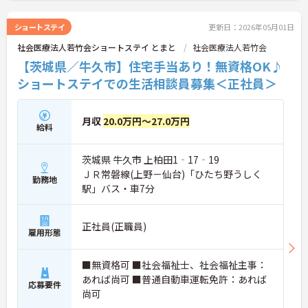
ショートステイ
更新日：2026年05月01日
社会医療法人若竹会ショートステイ とまと
社会医療法人若竹会
【茨城県／牛久市】住宅手当あり！無資格OK♪
ショートステイでの生活相談員募集＜正社員＞
月収
20.0万円～27.0万円
給料
茨城県 牛久市 上柏田1‐17‐19
ＪＲ常磐線(上野－仙台)「ひたち野うしく
勤務地
駅」バス・車7分
正社員(正職員)
雇用形態
■無資格可 ■社会福祉士、社会福祉主事：
あれば尚可 ■普通自動車運転免許：あれば
応募要件
尚可