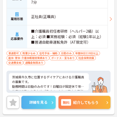
7分
正社員(正職員)
雇用形態
■介護職員初任者研修（ヘルパー2級）以
上：必須 ■実務経験：必須（経験1年以上）
応募要件
■普通自動車運転免許（AT限定可）
車通勤可
残業少なめ
住宅手当・補助
日勤のみ
年間休日110日以上
産休･育休･介護休暇取得実績あり
ボーナス・賞与あり
社会保険完備
交通費支給
退職金制度あり
茨城県牛久市に位置するデイケアにおける介護職員
の募集です。
勤務時間は日勤のみのです！日曜日が固定休で年間
休日118日もあるためプライベートとの両立を目指
す方におすすめの環境です◎しっかりとしたフォロ
ー体制で、経験に関わらず安心してスタートできま
詳細を見る
無料
紹介してもらう
す。
ご興味のある方には、面接対策ポイントなど、さら
に詳細をご案内しますのでお気軽にご相談くださ