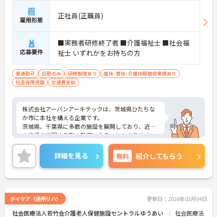
正社員(正職員)
雇用形態
■実務者研修終了者 ■介護福祉士 ■社会福
応募要件
祉士 いずれかをお持ちの方
車通勤可
日勤のみ
研修制度あり
産休･育休･介護休暇取得実績あり
社会保険完備
交通費支給
株式会社アーバンアーキテックは、茨城県ひたちな
か市に本社を構える企業です。
茨城県、千葉県に多数の施設を展開しており、近隣
の施設を巡回する形の勤務になることもあります。
70代の方も、ご自身のスキルを活かして働かれてい
る職場です。
詳細を見る
無料
紹介してもらう
デイケア（通所リハ）
更新日：2026年03月04日
社会医療法人若竹会介護老人保健施設セントラルゆうあい
社会医療法