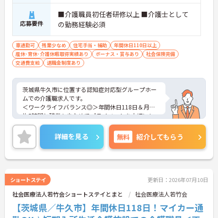
■介護職員初任者研修以上 ■介護士として
応募要件
の勤務経験必須
車通勤可
残業少なめ
住宅手当・補助
年間休日110日以上
産休･育休･介護休暇取得実績あり
ボーナス・賞与あり
社会保険完備
交通費支給
退職金制度あり
茨城県牛久市に位置する認知症対応型グループホー
ムでの介護職求人です。
＜ワークライフバランス◎＞年間休日118日＆月平
均5時間と残業も少なめでプライベートを大切にし
ながらご勤務いただけます。
＜マイカー通勤OK＞駐車場も完備！雨の日の通勤に
詳細を見る
無料
紹介してもらう
も便利です。
ご興味のある方には、面接対策ポイント等、さらに
詳細をお話ししますのでお気軽にご相談ください！
ショートステイ
更新日：2026年07月10日
社会医療法人若竹会ショートステイとまと
社会医療法人若竹会
【茨城県／牛久市】年間休日118日！マイカー通