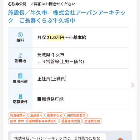
名称非公開 ※詳細はお問合せください
施設長／牛久市／株式会社アーバンアーキテッ
ク ご長寿くらぶ牛久城中
月収
21.0万円
～※基本給
給料
茨城県 牛久市
勤務地
ＪＲ常磐線(上野－仙台)
正社員(正職員)
雇用形態
■無資格可能
応募要件
管理職求人
車通勤可
残業少なめ
研修制度あり
産休･育休･介護休暇取得実績あり
社会保険完備
交通費支給
株式会社アーバンアーキテックは、茨城県ひたちな