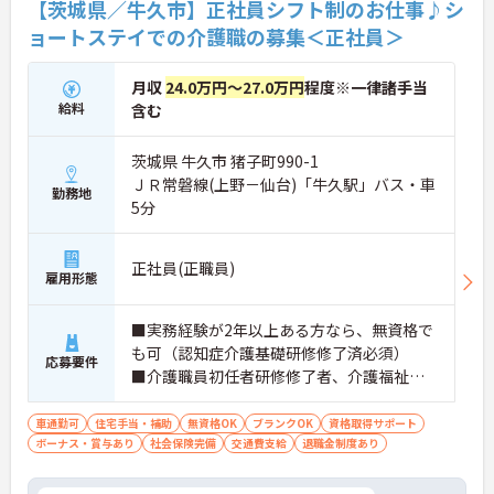
【茨城県／牛久市】正社員シフト制のお仕事♪シ
ョートステイでの介護職の募集＜正社員＞
月収
24.0万円～27.0万円
程度※一律諸手当
給料
含む
茨城県 牛久市 猪子町990-1
ＪＲ常磐線(上野－仙台)「牛久駅」バス・車
勤務地
5分
正社員(正職員)
雇用形態
■実務経験が2年以上ある方なら、無資格で
も可（認知症介護基礎研修修了済必須）
応募要件
■介護職員初任者研修修了者、介護福祉士
歓迎 ■ブランク可
車通勤可
住宅手当・補助
無資格OK
ブランクOK
資格取得サポート
ボーナス・賞与あり
社会保険完備
交通費支給
退職金制度あり