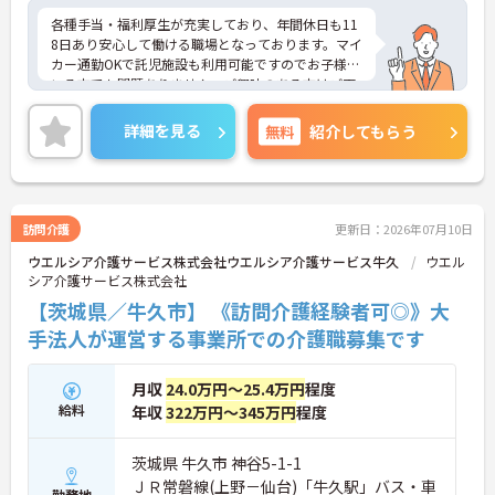
各種手当・福利厚生が充実しており、年間休日も11
8日あり安心して働ける職場となっております。マイ
カー通勤OKで託児施設も利用可能ですのでお子様の
いる方でも問題ありません。ご興味のある方はご面
接ポイントお伝えしますのでご気軽にお問い合わせ
ください。
詳細を見る
無料
紹介してもらう
訪問介護
更新日：2026年07月10日
ウエルシア介護サービス株式会社ウエルシア介護サービス牛久
ウエル
シア介護サービス株式会社
【茨城県／牛久市】 《訪問介護経験者可◎》大
手法人が運営する事業所での介護職募集です
月収
24.0万円～25.4万円
程度
給料
年収
322万円～345万円
程度
茨城県 牛久市 神谷5-1-1
ＪＲ常磐線(上野－仙台)「牛久駅」バス・車
勤務地