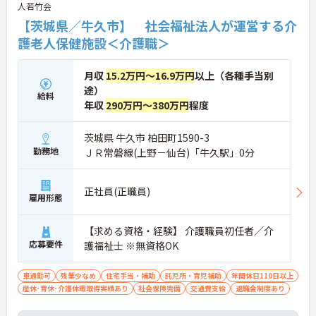
人若竹会
【茨城県／牛久市】 社会福祉法人が運営する介
護老人保健施設＜介護職＞
月収
15.2万円～16.9万円
以上（各種手当別
途）
給料
年収
290万円～380万円
程度
茨城県 牛久市 柏田町1590-3
勤務地
ＪＲ常磐線(上野－仙台)「牛久駅」0分
正社員(正職員)
雇用形態
【求める資格・経験】 介護職員初任者／介
応募要件
護福祉士 ※無資格OK
車通勤可
残業少なめ
住宅手当・補助
託児所・育児補助
年間休日110日以上
産休･育休･介護休暇取得実績あり
社会保険完備
交通費支給
退職金制度あり