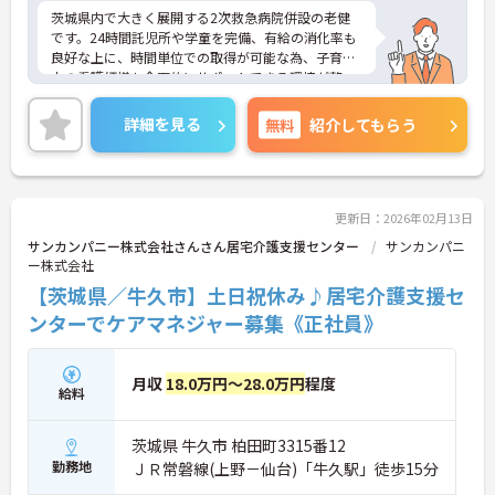
茨城県内で大きく展開する2次救急病院併設の老健
です。24時間託児所や学童を完備、有給の消化率も
良好な上に、時間単位での取得が可能な為、子育て
中の看護師様も全面的にサポートできる環境が整っ
ています。また病院併設のため寮も使うことがで
き、遠方からの方も入職が可能です。ご興味のある
詳細を見る
無料
紹介してもらう
方には、面接対策ポイントなど、さらに詳細をお話
しいたしますので、お気軽にご相談ください。
更新日：2026年02月13日
サンカンパニー株式会社さんさん居宅介護支援センター
サンカンパニ
ー株式会社
【茨城県／牛久市】土日祝休み♪居宅介護支援セ
ンターでケアマネジャー募集《正社員》
月収
18.0万円～28.0万円
程度
給料
茨城県 牛久市 柏田町3315番12
勤務地
ＪＲ常磐線(上野－仙台)「牛久駅」徒歩15分