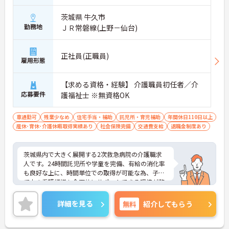
茨城県 牛久市
勤務地
ＪＲ常磐線(上野－仙台)
正社員(正職員)
雇用形態
【求める資格・経験】 介護職員初任者／介
応募要件
護福祉士 ※無資格OK
車通勤可
残業少なめ
住宅手当・補助
託児所・育児補助
年間休日110日以上
産休･育休･介護休暇取得実績あり
社会保険完備
交通費支給
退職金制度あり
茨城県内で大きく展開する2次救急病院の介護職求
人です。24時間託児所や学童を完備、有給の消化率
も良好な上に、時間単位での取得が可能な為、子育
て中の看護師様も全面的にサポートできる環境が整
っています。また寮も使うことができ、遠方からの
方も入職が可能です。ご興味のある方には、面接対
詳細を見る
無料
紹介してもらう
策ポイントなど、さらに詳細をお話しいたしますの
で、お気軽にご相談ください。