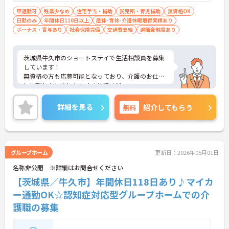
車通勤可
残業少なめ
住宅手当・補助
託児所・育児補助
無資格OK
日勤のみ
年間休日110日以上
産休･育休･介護休暇取得実績あり
ボーナス・賞与あり
社会保険完備
交通費支給
退職金制度あり
茨城県牛久市のショートステイで生活相談員を募集
しています！
無資格の方も応募可能となっており、介護のお仕事
に挑戦したい方にもおすすめです◎
利用可能な託児所や育児・介護休業や、看護休暇の
取得実績がある等ライフスタイルが変わっても長期
詳細を見る
無料
紹介してもらう
的に働ける制度が整っているのも嬉しいポイントで
す♪
ご興味のある方は、面接のポイントをお伝えします
のでご連絡ください！
グループホーム
更新日：2026年05月01日
名称非公開 ※詳細はお問合せください
【茨城県／牛久市】年間休日118日あり♪マイカ
ー通勤OK☆認知症対応型グループホームでの介
護職の募集