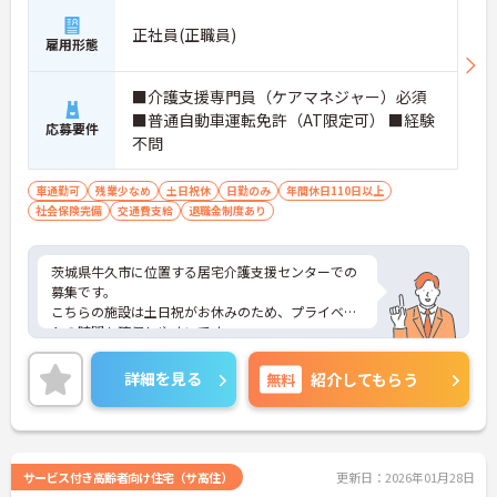
正社員(正職員)
雇用形態
■介護支援専門員（ケアマネジャー）必須
■普通自動車運転免許（AT限定可） ■経験
応募要件
不問
車通勤可
残業少なめ
土日祝休
日勤のみ
年間休日110日以上
社会保険完備
交通費支給
退職金制度あり
茨城県牛久市に位置する居宅介護支援センターでの
募集です。
こちらの施設は土日祝がお休みのため、プライベー
トの時間も確保しやすいです。
また昇給賞与の制度もありますので、自身の頑張り
が評価される環境です。
詳細を見る
無料
紹介してもらう
ご興味のある方は、ご面接のポイントをお伝えしま
すので、お気軽にお問い合わせください。
サービス付き高齢者向け住宅（サ高住）
更新日：2026年01月28日