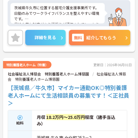
茨城県牛久市に位置する居宅介護支援事業所です。
日勤のみでワークライフバランスを整えやすい環境
です。
昇給や賞与制度があり頑張りが評価されてしっかり
と職員に還元されます。
ご興味のある方には、面接対策ポイントなど、さら
詳細を見る
無料
紹介してもらう
に詳細をお話しいたしますのでお気軽にご相談くだ
さい！
特別養護老人ホーム（特養）
更新日：2026年06月01日
社会福祉法人博慈会 特別養護老人ホーム博慈園
社会福祉法人博慈
会 特別養護老人ホーム博慈園
【茨城県／牛久市】マイカー通勤OK◎特別養護
老人ホームにて生活相談員の募集です！＜正社員
＞
月収
18.2万円～25.0万円
程度（諸手当込
給料
み）
茨城県 牛久市 女化町253－2