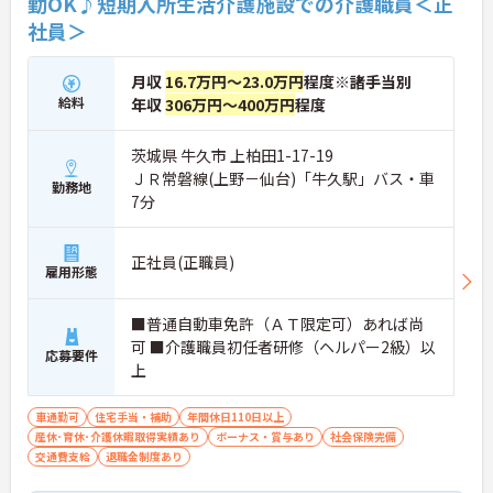
勤OK♪短期入所生活介護施設での介護職員＜正
社員＞
月収
16.7万円～23.0万円
程度※諸手当別
給料
年収
306万円～400万円
程度
茨城県 牛久市 上柏田1-17-19
ＪＲ常磐線(上野－仙台)「牛久駅」バス・車
勤務地
7分
正社員(正職員)
雇用形態
■普通自動車免許（ＡＴ限定可）あれば尚
可 ■介護職員初任者研修（ヘルパー2級）以
応募要件
上
車通勤可
住宅手当・補助
年間休日110日以上
産休･育休･介護休暇取得実績あり
ボーナス・賞与あり
社会保険完備
交通費支給
退職金制度あり