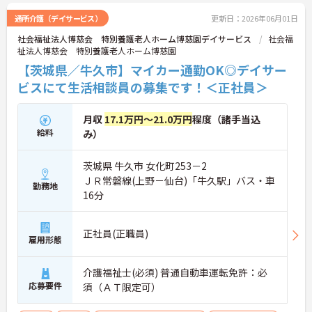
通所介護（デイサービス）
更新日：2026年06月01日
社会福祉法人博慈会 特別養護老人ホーム博慈園デイサービス
社会福
祉法人博慈会 特別養護老人ホーム博慈園
【茨城県／牛久市】マイカー通勤OK◎デイサー
ビスにて生活相談員の募集です！＜正社員＞
月収
17.1万円～21.0万円
程度（諸手当込
給料
み）
茨城県 牛久市 女化町253－2
ＪＲ常磐線(上野－仙台)「牛久駅」バス・車
勤務地
16分
正社員(正職員)
雇用形態
介護福祉士(必須) 普通自動車運転免許：必
応募要件
須（ＡＴ限定可）