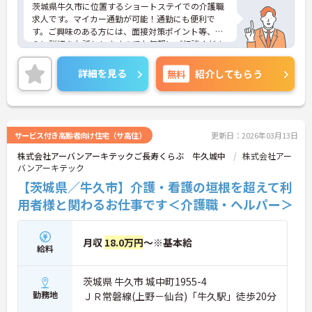
茨城県牛久市に位置するショートステイでの介護職
求人です。マイカー通勤が可能！通勤にも便利で
す。ご興味のある方には、面接対策ポイント等、さ
らに詳細をお話ししますのでお気軽にご相談くださ
い！
詳細を見る
無料
紹介してもらう
サービス付き高齢者向け住宅（サ高住）
更新日：2026年03月13日
株式会社アーバンアーキテックご長寿くらぶ 牛久城中
株式会社アー
バンアーキテック
【茨城県／牛久市】介護・看護の垣根を超えて利
用者様と関わるお仕事です＜介護職・ヘルパー＞
月収
18.0万円
～※基本給
給料
茨城県 牛久市 城中町1955-4
勤務地
ＪＲ常磐線(上野－仙台)「牛久駅」徒歩20分