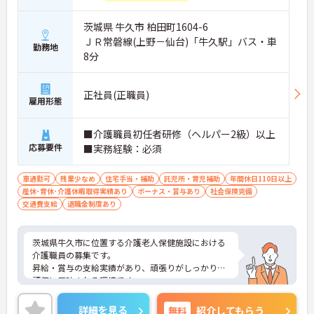
茨城県 牛久市 柏田町1604-6
ＪＲ常磐線(上野－仙台)「牛久駅」バス・車
勤務地
8分
正社員(正職員)
雇用形態
■介護職員初任者研修（ヘルパー2級）以上
応募要件
■実務経験：必須
車通勤可
残業少なめ
住宅手当・補助
託児所・育児補助
年間休日110日以上
産休･育休･介護休暇取得実績あり
ボーナス・賞与あり
社会保険完備
交通費支給
退職金制度あり
茨城県牛久市に位置する介護老人保健施設における
介護職員の募集です。
昇給・賞与の支給実績があり、頑張りがしっかりと
評価に反映される環境です。
年間休日118日もあり、プライベートを大切にしな
がらご勤務いただけます。
詳細を見る
無料
紹介してもらう