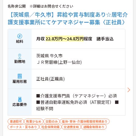
名称非公開 ※詳細はお問合せください
【茨城県／牛久市】昇給や賞与制度あり☆居宅介
護支援事業所にてケアマネジャー募集〈正社員〉
月収
22.8万円～24.8万円
程度 諸手当込
給料
茨城県 牛久市
勤務地
ＪＲ常磐線(上野－仙台)
正社員(正職員)
雇用形態
■介護支援専門員（ケアマネジャー）必須
■普通自動車運転免許必須（AT限定可） ■
応募要件
経験不問
車通勤可
残業少なめ
日勤のみ
産休･育休･介護休暇取得実績あり
ボーナス・賞与あり
社会保険完備
交通費支給
退職金制度あり