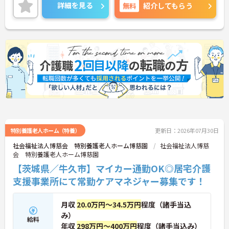
詳細を見る
無料
紹介してもらう
特別養護老人ホーム（特養）
更新日：2026年07月30日
社会福祉法人博慈会 特別養護老人ホーム博慈園
社会福祉法人博慈
会 特別養護老人ホーム博慈園
【茨城県／牛久市】マイカー通勤OK◎居宅介護
支援事業所にて常勤ケアマネジャー募集です！
月収
20.0万円～34.5万円
程度（諸手当込
み）
給料
年収
298万円～400万円
程度（諸手当込み）