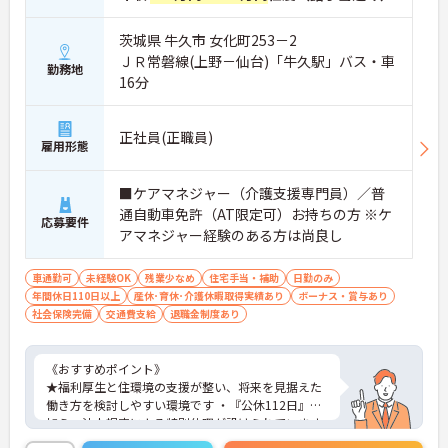
茨城県 牛久市 女化町253－2
ＪＲ常磐線(上野－仙台)「牛久駅」バス・車
勤務地
16分
正社員(正職員)
雇用形態
■ケアマネジャー（介護支援専門員）／普
通自動車免許（AT限定可）お持ちの方 ※ケ
応募要件
アマネジャー経験のある方は尚良し
車通勤可
未経験OK
残業少なめ
住宅手当・補助
日勤のみ
年間休日110日以上
産休･育休･介護休暇取得実績あり
ボーナス・賞与あり
社会保険完備
交通費支給
退職金制度あり
《おすすめポイント》
★福利厚生と住環境の支援が整い、将来を見据えた
働き方を検討しやすい環境です ・『公休112日』に
加え、法人規定による特別休暇が設けられています
・住宅手当や住宅補助制度、社宅の利用が可能です