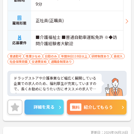
9分
正社員(正職員)
雇用形態
■介護福祉士 ■普通自動車運転免許 ※◆訪
応募要件
問介護経験者大歓迎
車通勤可
残業少なめ
日勤のみ
年間休日110日以上
研修制度あり
高収入
社会保険完備
交通費支給
退職金制度あり
ドラッグストアや介護事業など幅広く展開している
企業での求人のため、福利厚生が充実していますの
で、長くお勤めになりたい方にオススメの求人で
す。
ご興味のある方は面接のポイントなどをお話しいた
します。
詳細を見る
無料
紹介してもらう
更新日：2026年06月16日