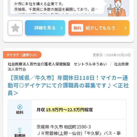
か市に本社を構える企業です。
茨城県、千葉県に多数の施設を展開しており、近隣
の施設を巡回する形の勤務になることもあります。
70代の方も、ご自身のスキルを活かして働かれてい
る職場です。
詳細を見る
無料
紹介してもらう
デイケア（通所リハ）
更新日：2026年01月20日
社会医療法人若竹会介護老人保健施設 セントラルゆうあい
社会医療
法人若竹会
【茨城県／牛久市】年間休日118日！マイカー通
勤可◎デイケアにて介護職員の募集です♪＜正社
員＞
月収
15.9万円～22.5万円
程度
給料
茨城県 牛久市 柏田町1590-3
ＪＲ常磐線(上野－仙台)「牛久駅」バス・車
勤務地