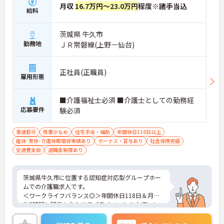
月収
16.7万円～23.0万円
程度※諸手当込
給料
茨城県 牛久市
勤務地
ＪＲ常磐線(上野－仙台)
正社員(正職員)
雇用形態
■介護福祉士必須 ■介護士としての勤務経
応募要件
験必須
車通勤可
残業少なめ
住宅手当・補助
年間休日110日以上
産休･育休･介護休暇取得実績あり
ボーナス・賞与あり
社会保険完備
交通費支給
退職金制度あり
茨城県牛久市に位置する認知症対応型グループホー
ムでの介護職求人です。
＜ワークライフバランス◎＞年間休日118日＆月平
均5時間と残業も少なめでプライベートを大切にし
ながらご勤務いただけます。
＜マイカー通勤OK＞駐車場も完備！雨の日の通勤に