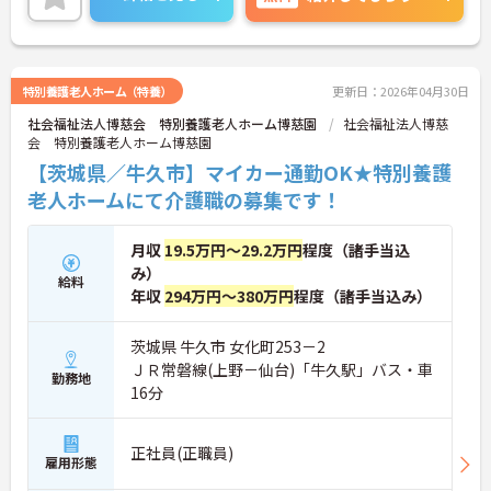
ご興味のある方には、面接対策ポイントなど、さら
に詳細をご案内しますのでお気軽にご相談くださ
い！
特別養護老人ホーム（特養）
更新日：2026年04月30日
社会福祉法人博慈会 特別養護老人ホーム博慈園
社会福祉法人博慈
会 特別養護老人ホーム博慈園
【茨城県／牛久市】マイカー通勤OK★特別養護
老人ホームにて介護職の募集です！
月収
19.5万円～29.2万円
程度（諸手当込
み）
給料
年収
294万円～380万円
程度（諸手当込み）
茨城県 牛久市 女化町253－2
ＪＲ常磐線(上野－仙台)「牛久駅」バス・車
勤務地
16分
正社員(正職員)
雇用形態