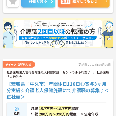
詳細を見る
無料
紹介してもらう
も便利です。
ご興味のある方には、面接対策ポイント等、さらに
詳細をお話ししますのでお気軽にご相談ください！
デイケア（通所リハ）
更新日：2026年05月01日
社会医療法人若竹会介護老人保健施設 セントラルふれあい
社会医療
法人若竹会
【茨城県／牛久市】年間休日118日◎賞与3ヶ月
分実績☆介護老人保健施設にて介護職の募集♪＜
正社員＞
月収
15.7万円～18.7万円
程度
給料
年収
280万円～390万円
程度 ※想定年収