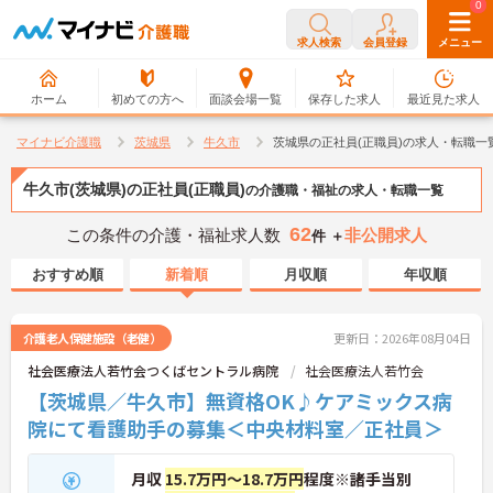
0
0
求人検索
会員登録
メニュー
ホーム
初めての方へ
面談会場一覧
保存した求人
最近見た求人
マイナビ介護職
茨城県
牛久市
茨城県の正社員(正職員)の求人・転職一
牛久市(茨城県)の正社員(正職員)
の介護職・福祉の求人・転職一覧
62
この条件の介護・福祉求人数
非公開求人
件 ＋
おすすめ順
新着順
月収順
年収順
介護老人保健施設（老健）
更新日：2026年08月04日
社会医療法人若竹会つくばセントラル病院
社会医療法人若竹会
【茨城県／牛久市】無資格OK♪ケアミックス病
院にて看護助手の募集＜中央材料室／正社員＞
月収
15.7万円～18.7万円
程度※諸手当別