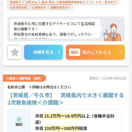
車通勤可
日勤のみ
産休･育休･介護休暇取得実績あり
ボーナス・賞与あり
社会保険完備
交通費支給
退職金制度あり
茨城県牛久市に位置するデイサービスにて生活相談
員の募集です！
昇給賞与の支給実績もあり、頑張りがしっかりと評
価に反映される環境です。
ご興味ある方には、面接対策ポイントなど、さらに
詳細をお話しいたしますのでお気軽にご相談くださ
詳細を見る
無料
紹介してもらう
い！
介護老人保健施設（老健）
更新日：2026年05月01日
名称非公開 ※詳細はお問合せください
【茨城県／牛久市】 茨城県内で大きく展開する
2次救急病院＜介護職＞
月収
15.2万円～16.9万円
以上（各種手当別
途）
給料
年収
230万円～300万円
程度