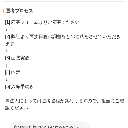
選考プロセス
[1] 応募フォームよりご応募ください
↓
[2] 弊社より面接日程の調整などの連絡をさせていただき
ます
↓
[3] 面接実施
↓
[4] 内定
↓
[5] 入職手続き
※法人によっては選考過程が異なりますので、担当にご確
認ください