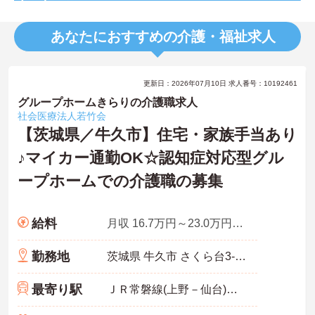
あなたにおすすめの介護・福祉求人
更新日：2026年07月10日 求人番号：10192461
グループホームきらりの介護職求人
社会医療法人若竹会
【茨城県／牛久市】住宅・家族手当あり
♪マイカー通勤OK☆認知症対応型グル
ープホームでの介護職の募集
給料
月収 16.7万円～23.0万円程度※諸手当込
勤務地
茨城県 牛久市 さくら台3‐34‐10
最寄り駅
ＪＲ常磐線(上野－仙台)「牛久駅」バス・車9分