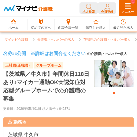
0
1
求人検索
会員登録
メニュー
ホーム
初めての方へ
面談会場一覧
保存した求人
最近見た求人
マイナビ介護職
介護職・ヘルパーの求人
茨城県の介護職・ヘルパー求人
名称非公開 ※詳細はお問合せください
の介護職・ヘルパー求人
正社員(正職員)
グループホーム
【茨城県／牛久市】年間休日118日
あり♪マイカー通勤OK☆認知症対
応型グループホームでの介護職の
募集
更新日：2026年05月01日 求人番号：642371
勤務地
茨城県
牛久市