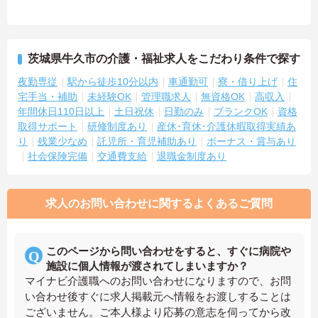
茨城県牛久市の介護・福祉求人をこだわり条件で探す
夜勤専従
駅から徒歩10分以内
車通勤可
寮・借り上げ
住
宅手当・補助
未経験OK
管理職求人
無資格OK
高収入
年間休日110日以上
土日祝休
日勤のみ
ブランクOK
資格
取得サポート
研修制度あり
産休･育休･介護休暇取得実績あ
り
残業少なめ
託児所・育児補助あり
ボーナス・賞与あり
社会保険完備
交通費支給
退職金制度あり
求人のお問い合わせに関するよくあるご質問
このページから問い合わせをすると、すぐに病院や
施設に個人情報が渡されてしまいますか？
マイナビ介護職へのお問い合わせになりますので、お問
い合わせ後すぐに求人掲載元へ情報をお渡しすることは
ございません。ご本人様より応募の意志を伺ってから改