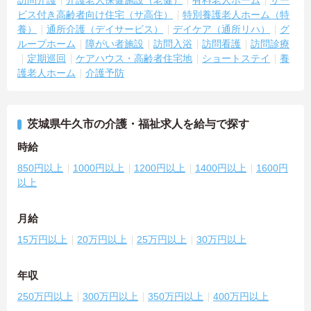
訪問介護
介護老人保健施設（老健）
有料老人ホーム
サー
ビス付き高齢者向け住宅（サ高住）
特別養護老人ホーム（特
養）
通所介護（デイサービス）
デイケア（通所リハ）
グ
ループホーム
障がい者施設
訪問入浴
訪問看護
訪問診療
定期巡回
ケアハウス・高齢者住宅地
ショートステイ
養
護老人ホーム
介護予防
茨城県牛久市の介護・福祉求人を給与で探す
時給
850円以上
1000円以上
1200円以上
1400円以上
1600円
以上
月給
15万円以上
20万円以上
25万円以上
30万円以上
年収
250万円以上
300万円以上
350万円以上
400万円以上