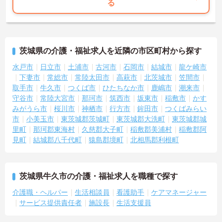
る
茨城県の介護・福祉求人を近隣の市区町村から探す
水戸市
日立市
土浦市
古河市
石岡市
結城市
龍ケ崎市
下妻市
常総市
常陸太田市
高萩市
北茨城市
笠間市
取手市
牛久市
つくば市
ひたちなか市
鹿嶋市
潮来市
守谷市
常陸大宮市
那珂市
筑西市
坂東市
稲敷市
かす
みがうら市
桜川市
神栖市
行方市
鉾田市
つくばみらい
市
小美玉市
東茨城郡茨城町
東茨城郡大洗町
東茨城郡城
里町
那珂郡東海村
久慈郡大子町
稲敷郡美浦村
稲敷郡阿
見町
結城郡八千代町
猿島郡境町
北相馬郡利根町
茨城県牛久市の介護・福祉求人を職種で探す
介護職・ヘルパー
生活相談員
看護助手
ケアマネージャー
サービス提供責任者
施設長
生活支援員