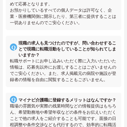
めて応募となります。
お預かりしているすべての個人データは許可なく、企
業・医療機関側に開示したり、第三者に提供することは
一切ありませんのでご安心ください。
現職の求人も見つけたのですが、問い合わせするこ
とで現職に転職活動をしていることが知られてしま
いますか？
転職サポートにお申し込みいただく際に入力いただいた
情報は、応募先以外にお渡しすることはございませんの
でご安心ください。また、求人掲載元の病院や施設が登
録者の情報を自由に閲覧することもございません。
マイナビ介護職に登録するメリットはなんですか？
職場の雰囲気や実際の残業時間などの情報提供はもちろ
ん、希望勤務地や希望年収などの条件をお伝えいただく
ことで他の求人をご紹介することも可能です。面接の日
程調整や条件交渉なども代行するので、効率的に転職活