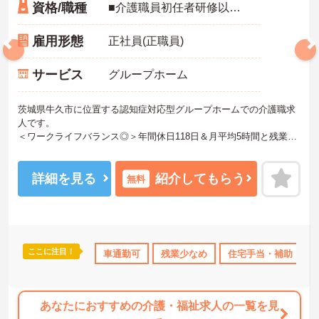
資格/職種
■介護職員初任者研修以上 ■介護士としての勤務経験必須
雇用形態
正社員(正職員)
サービス
グループホーム
茨城県牛久市に位置する認知症対応型グループホームでの介護職求
人です。
＜ワークライフバランス◎＞年間休日118日＆月平均5時間と残業も
少なめでプライベートを大切にしながらご勤務いただけます。
＜マイカー通勤OK＞駐車場も完備！雨の日の通勤にも便利です。
ご興味のある方には、面接対策ポイント等、さらに詳細をお話しし
詳細を見る
紹介してもらう
無料
ますのでお気軽にご相談ください！
ここに注目！
託児所・育児補助
車通勤可
年間休日110日以上
残業少なめ
産休･育休･介護休暇取得
住宅手当・補助
あなたにおすすめの介護・福祉求人の一覧を見