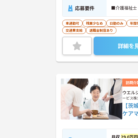
応募要件
■介護福祉士
車通勤可
残業少なめ
日勤のみ
年間
交通費支給
退職金制度あり
詳細を
訪問介
ウエル
ービス株
【茨
ケア
月収
29.0万円