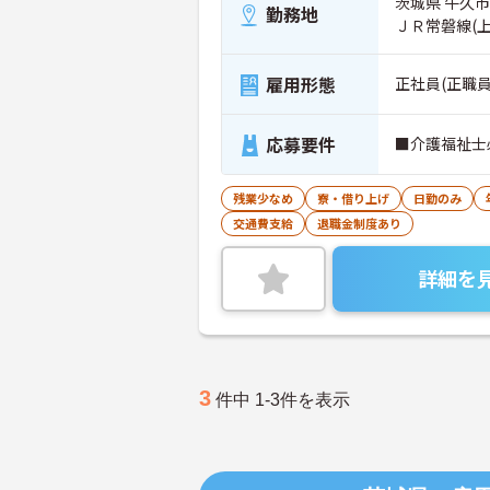
茨城県 牛久市 
勤務地
ＪＲ常磐線(
雇用形態
正社員(正職員
応募要件
■介護福祉士
残業少なめ
寮・借り上げ
日勤のみ
交通費支給
退職金制度あり
詳細を
3
件中 1-3件を表示