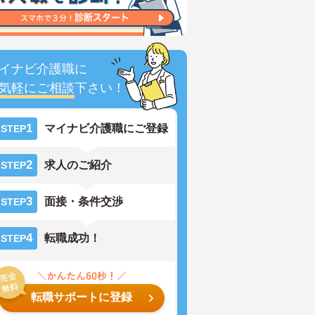
イナビ介護職に
気軽にご相談
下さい！
1
マイナビ介護職にご登録
STEP
2
求人のご紹介
STEP
3
面接・条件交渉
STEP
4
転職成功！
STEP
転職サポートに登録