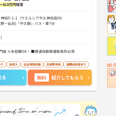
～410万円
程度
 神谷5-1-1（ウエルシア牛久神谷店内）
上野－仙台)「牛久駅」バス・車7分
)
門員 ※未経験OK！ ■普通自動車運転免許必須
あり
高収入
社会保険完備
交通費支給
退職金制度あり
見る
無料
紹介してもらう