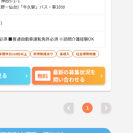
神谷5-1-1
上野－仙台)「牛久駅」バス・車10分
)
必須 ■普通自動車運転免許必須 ※訪問介護経験OK
年間休日110日以上
研修制度あり
高収入
社会保険完備
最新の募集状況を
見る
無料
問い合わせる
1