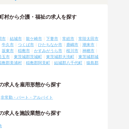
区町村から介護・福祉の求人を探す
岡市
結城市
龍ケ崎市
下妻市
常総市
常陸太田市
牛久市
つくば市
ひたちなか市
鹿嶋市
潮来市
坂東市
稲敷市
かすみがうら市
桜川市
神栖市
美玉市
東茨城郡茨城町
東茨城郡大洗町
東茨城郡城
稲敷郡美浦村
稲敷郡阿見町
結城郡八千代町
猿島郡
祉の求人を雇用形態から探す
非常勤・パート・アルバイト
祉の求人を施設業態から探す
他