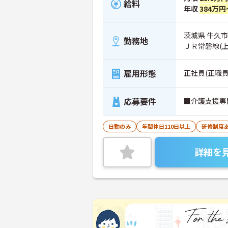
給料
年収
384万円
茨城県 牛久市
勤務地
ＪＲ常磐線(
雇用形態
正社員(正職員
応募要件
■介護支援専
日勤のみ
年間休日110日以上
研修制度
詳細を