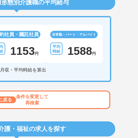
用形態別介護職の平均給与
約社員・嘱託社員
非常勤・パート・アルバイト
1153
1588
円
円
月収・平均時給を算出
条件を変更して
に戻る
再検索
介護・福祉の求人を探す