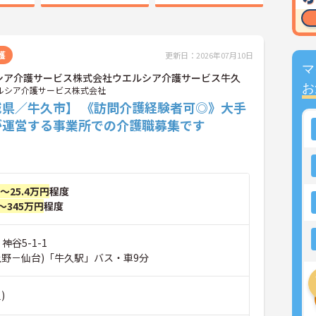
護
更新日：2026年07月10日
マ
シア介護サービス株式会社ウエルシア介護サービス牛久
お
ルシア介護サービス株式会社
城県／牛久市】 《訪問介護経験者可◎》大手
が運営する事業所での介護職募集です
円～25.4万円
程度
～345万円
程度
神谷5-1-1
上野－仙台)「牛久駅」バス・車9分
)