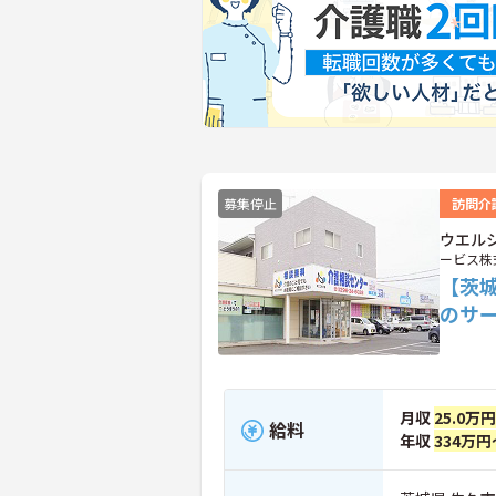
募集停止
訪問介
ウエル
ービス株
【茨
のサ
月収
25.0万
給料
年収
334万円