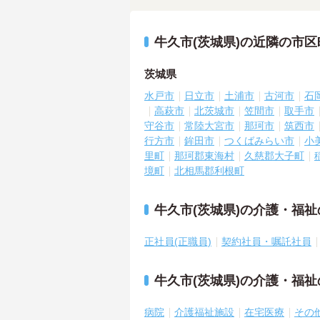
牛久市(茨城県)の近隣の市
茨城県
水戸市
日立市
土浦市
古河市
石
高萩市
北茨城市
笠間市
取手市
守谷市
常陸大宮市
那珂市
筑西市
行方市
鉾田市
つくばみらい市
小
里町
那珂郡東海村
久慈郡大子町
境町
北相馬郡利根町
牛久市(茨城県)の介護・福
正社員(正職員)
契約社員・嘱託社員
牛久市(茨城県)の介護・福
病院
介護福祉施設
在宅医療
その