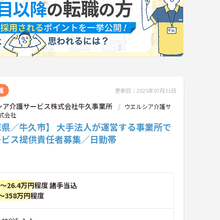
護
更新日：2025年07月31日
シア介護サービス株式会社牛久事業所
ウエルシア介護サ
式会社
城県／牛久市】 大手法人が運営する事業所で
ービス提供責任者募集／日勤帯
円～26.4万円
程度 諸手当込
～358万円
程度