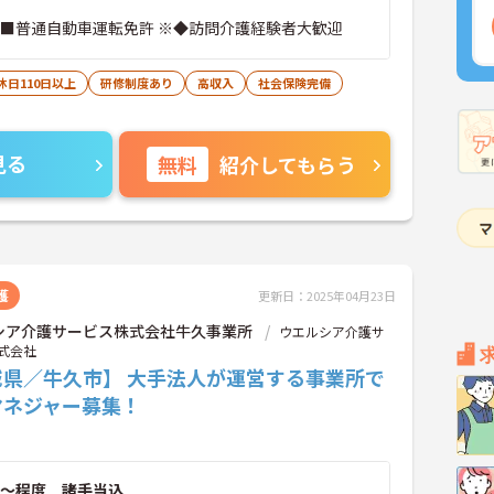
 ■普通自動車運転免許 ※◆訪問介護経験者大歓迎
休日110日以上
研修制度あり
高収入
社会保険完備
見る
無料
紹介してもらう
護
更新日：2025年04月23日
シア介護サービス株式会社牛久事業所
ウエルシア介護サ
式会社
城県／牛久市】 大手法人が運営する事業所で
マネジャー募集！
～程度 諸手当込