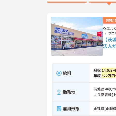
訪問介
ウエル
ウエ
【茨
法人
月収
24.0万
給料
年収
322万円
茨城県 牛久市 
勤務地
ＪＲ常磐線(
雇用形態
正社員(正職員