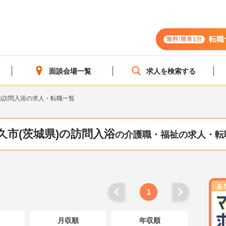
転職
無料!簡単1分
面談会場一覧
求人を検索する
の訪問入浴の求人・転職一覧
久市(茨城県)の訪問入浴
の介護職・福祉の求人・転
1
月収順
年収順