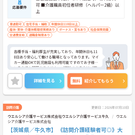
可 ■介護職員初任者研修（ヘルパー2級）以
応募要件
上
車通勤可
住宅手当・補助
年間休日110日以上
産休･育休･介護休暇取得実績あり
ボーナス・賞与あり
社会保険完備
交通費支給
退職金制度あり
各種手当・福利厚生が充実しており、年間休日も11
8日あり安心して働ける職場となっております。マイ
カー通勤OKで託児施設も利用可能ですのでお子様の
いる方でも問題ありません。ご興味のある方はご面
接ポイントお伝えしますのでご気軽にお問い合わせ
ください。
詳細を見る
無料
紹介してもらう
訪問介護
更新日：2026年07月10日
ウエルシア介護サービス株式会社ウエルシア介護サービス牛久
ウエル
シア介護サービス株式会社
【茨城県／牛久市】 《訪問介護経験者可◎》大