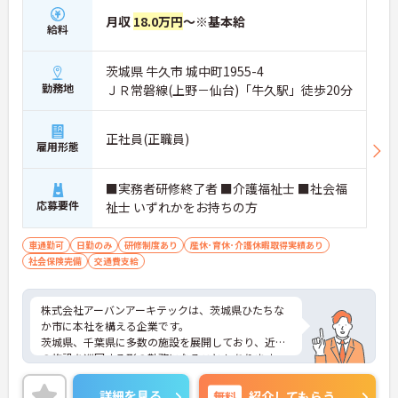
月収
18.0万円
～※基本給
給料
茨城県 牛久市 城中町1955-4
勤務地
ＪＲ常磐線(上野－仙台)「牛久駅」徒歩20分
正社員(正職員)
雇用形態
■実務者研修終了者 ■介護福祉士 ■社会福
応募要件
祉士 いずれかをお持ちの方
車通勤可
日勤のみ
研修制度あり
産休･育休･介護休暇取得実績あり
社会保険完備
交通費支給
株式会社アーバンアーキテックは、茨城県ひたちな
か市に本社を構える企業です。
茨城県、千葉県に多数の施設を展開しており、近隣
の施設を巡回する形の勤務になることもあります。
70代の方も、ご自身のスキルを活かして働かれてい
る職場です。
詳細を見る
無料
紹介してもらう