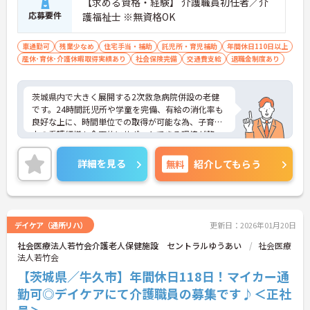
【求める資格・経験】 介護職員初任者／介
応募要件
護福祉士 ※無資格OK
車通勤可
残業少なめ
住宅手当・補助
託児所・育児補助
年間休日110日以上
産休･育休･介護休暇取得実績あり
社会保険完備
交通費支給
退職金制度あり
茨城県内で大きく展開する2次救急病院併設の老健
です。24時間託児所や学童を完備、有給の消化率も
良好な上に、時間単位での取得が可能な為、子育て
中の看護師様も全面的にサポートできる環境が整っ
ています。また病院併設のため寮も使うことがで
き、遠方からの方も入職が可能です。ご興味のある
詳細を見る
無料
紹介してもらう
方には、面接対策ポイントなど、さらに詳細をお話
しいたしますので、お気軽にご相談ください。
デイケア（通所リハ）
更新日：2026年01月20日
社会医療法人若竹会介護老人保健施設 セントラルゆうあい
社会医療
法人若竹会
【茨城県／牛久市】年間休日118日！マイカー通
勤可◎デイケアにて介護職員の募集です♪＜正社