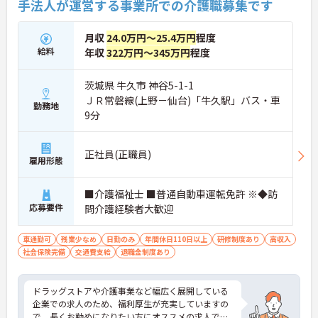
手法人が運営する事業所での介護職募集です
月収
24.0万円～25.4万円
程度
給料
年収
322万円～345万円
程度
茨城県 牛久市 神谷5-1-1
ＪＲ常磐線(上野－仙台)「牛久駅」バス・車
勤務地
9分
正社員(正職員)
雇用形態
■介護福祉士 ■普通自動車運転免許 ※◆訪
応募要件
問介護経験者大歓迎
車通勤可
残業少なめ
日勤のみ
年間休日110日以上
研修制度あり
高収入
社会保険完備
交通費支給
退職金制度あり
ドラッグストアや介護事業など幅広く展開している
企業での求人のため、福利厚生が充実していますの
で、長くお勤めになりたい方にオススメの求人で