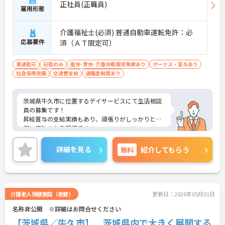
正社員(正職員)
雇用形態
介護福祉士(必須) 普通自動車運転免許：必
応募要件
須（ＡＴ限定可）
車通勤可
日勤のみ
産休･育休･介護休暇取得実績あり
ボーナス・賞与あり
社会保険完備
交通費支給
退職金制度あり
茨城県牛久市に位置するデイサービスにて生活相談
員の募集です！
昇給賞与の支給実績もあり、頑張りがしっかりと評
価に反映される環境です。
ご興味ある方には、面接対策ポイントなど、さらに
詳細をお話しいたしますのでお気軽にご相談くださ
詳細を見る
無料
紹介してもらう
い！
介護老人保健施設（老健）
更新日：2026年05月01日
名称非公開 ※詳細はお問合せください
【茨城県／牛久市】 茨城県内で大きく展開する