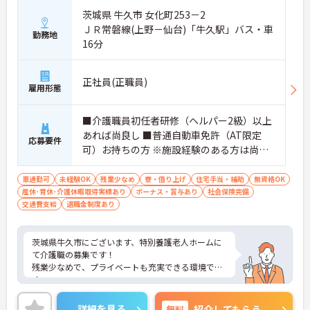
茨城県 牛久市 女化町253－2
ＪＲ常磐線(上野－仙台)「牛久駅」バス・車
勤務地
16分
正社員(正職員)
雇用形態
■介護職員初任者研修（ヘルパー2級）以上
あれば尚良し ■普通自動車免許（AT限定
応募要件
可）お持ちの方 ※施設経験のある方は尚良
し ※未経験者応相談
車通勤可
未経験OK
残業少なめ
寮・借り上げ
住宅手当・補助
無資格OK
産休･育休･介護休暇取得実績あり
ボーナス・賞与あり
社会保険完備
交通費支給
退職金制度あり
茨城県牛久市にございます、特別養護老人ホームに
て介護職の募集です！
残業少なめで、プライベートも充実できる環境で
す。
マイカー通勤OKなので、通勤も楽々です♪
ご興味ある方には、面接のポイントなど、さらに詳
詳細を見る
無料
紹介してもらう