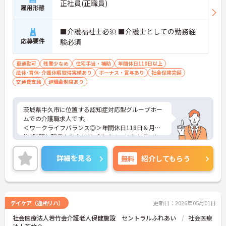
正社員(正職員)
雇用形態
■介護福祉士必須 ■介護士としての勤務経
応募要件
験必須
車通勤可
残業少なめ
住宅手当・補助
年間休日110日以上
産休･育休･介護休暇取得実績あり
ボーナス・賞与あり
社会保険完備
交通費支給
退職金制度あり
茨城県牛久市に位置する認知症対応型グループホー
ムでの介護職求人です。
＜ワークライフバランス◎＞年間休日118日＆月平
均5時間と残業も少なめでプライベートを大切にし
ながらご勤務いただけます。
＜マイカー通勤OK＞駐車場も完備！雨の日の通勤に
詳細を見る
無料
紹介してもらう
も便利です。
ご興味のある方には、面接対策ポイント等、さらに
詳細をお話ししますのでお気軽にご相談ください！
デイケア（通所リハ）
更新日：2026年05月01日
社会医療法人若竹会介護老人保健施設 セントラルふれあい
社会医療