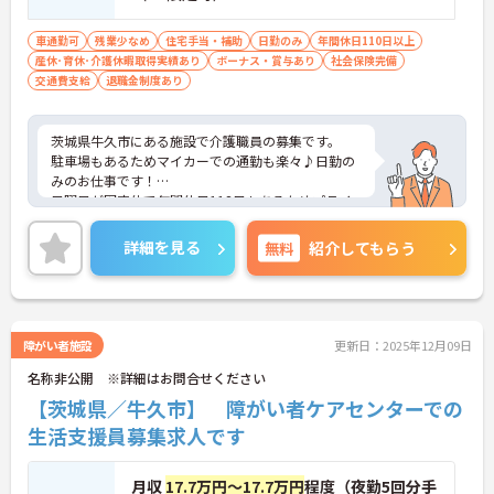
車通勤可
残業少なめ
住宅手当・補助
日勤のみ
年間休日110日以上
産休･育休･介護休暇取得実績あり
ボーナス・賞与あり
社会保険完備
交通費支給
退職金制度あり
茨城県牛久市にある施設で介護職員の募集です。
駐車場もあるためマイカーでの通勤も楽々♪日勤の
みのお仕事です！
日曜日が固定休で年間休日118日もあるためプライ
ベートとの両立を目指す方におすすめの環境です◎
しっかりとしたフォロー体制で、経験に関わらず安
詳細を見る
無料
紹介してもらう
心してスタートできます。
こちらの求人にご興味がございましたら面接のポイ
ントもお伝えしますので是非ご応募お待ちしており
ます。
障がい者施設
更新日：2025年12月09日
名称非公開 ※詳細はお問合せください
【茨城県／牛久市】 障がい者ケアセンターでの
生活支援員募集求人です
月収
17.7万円～17.7万円
程度（夜勤5回分手