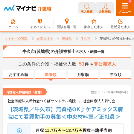
0
0
求人検索
会員登録
メニュー
ホーム
初めての方へ
面談会場一覧
保存した求人
最近見た求人
マイナビ介護職
介護福祉士
茨城県
牛久市
茨城県の介護福祉士の
牛久市(茨城県)の介護福祉士
の求人・転職一覧
51
この条件の介護・福祉求人数
非公開求人
件 ＋
おすすめ順
新着順
月収順
年収順
介護老人保健施設（老健）
更新日：2026年08月04日
社会医療法人若竹会つくばセントラル病院
社会医療法人若竹会
【茨城県／牛久市】無資格OK♪ケアミックス病
院にて看護助手の募集＜中央材料室／正社員＞
月収
15.7万円～18.7万円
程度※諸手当別