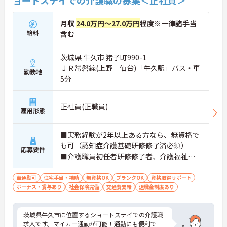
ョートステイでの介護職の募集＜正社員＞
月収
24.0万円～27.0万円
程度※一律諸手当
給料
含む
茨城県 牛久市 猪子町990-1
ＪＲ常磐線(上野－仙台)「牛久駅」バス・車
勤務地
5分
正社員(正職員)
雇用形態
■実務経験が2年以上ある方なら、無資格で
も可（認知症介護基礎研修修了済必須）
応募要件
■介護職員初任者研修修了者、介護福祉士
歓迎 ■ブランク可
車通勤可
住宅手当・補助
無資格OK
ブランクOK
資格取得サポート
ボーナス・賞与あり
社会保険完備
交通費支給
退職金制度あり
茨城県牛久市に位置するショートステイでの介護職
求人です。マイカー通勤が可能！通勤にも便利で