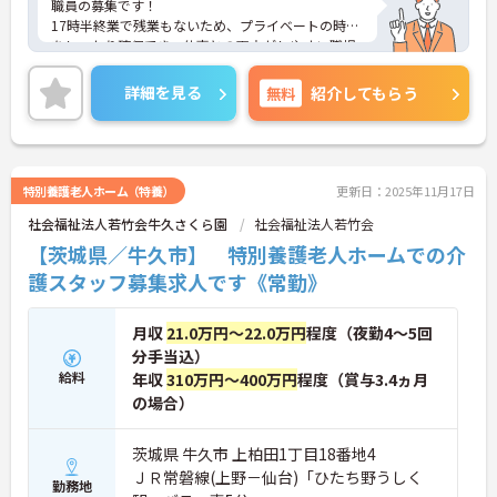
職員の募集です！
17時半終業で残業もないため、プライベートの時間
をしっかり確保でき、仕事との両立がしやすい職場
です◎
また、週2～5日勤務OKで終業時間や日数についての
詳細を見る
無料
紹介してもらう
相談も可能なので、ライフスタイルに合わせた働き
方が可能です！
ご興味ある方は面接ポイントをお伝えしますので、
お気軽にご連絡ください。
特別養護老人ホーム（特養）
更新日：2025年11月17日
社会福祉法人若竹会牛久さくら園
社会福祉法人若竹会
【茨城県／牛久市】 特別養護老人ホームでの介
護スタッフ募集求人です《常勤》
月収
21.0万円～22.0万円
程度（夜勤4～5回
分手当込）
給料
年収
310万円～400万円
程度（賞与3.4ヵ月
の場合）
茨城県 牛久市 上柏田1丁目18番地4
ＪＲ常磐線(上野－仙台)「ひたち野うしく
勤務地