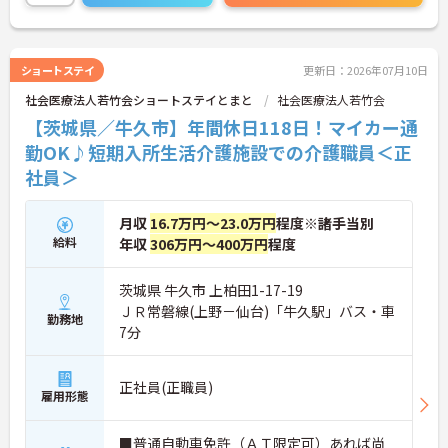
ご興味のある方には、面接対策ポイント等、さらに
詳細をお話ししますのでお気軽にご相談ください！
ショートステイ
更新日：2026年07月10日
社会医療法人若竹会ショートステイとまと
社会医療法人若竹会
【茨城県／牛久市】年間休日118日！マイカー通
勤OK♪短期入所生活介護施設での介護職員＜正
社員＞
月収
16.7万円～23.0万円
程度※諸手当別
給料
年収
306万円～400万円
程度
茨城県 牛久市 上柏田1-17-19
ＪＲ常磐線(上野－仙台)「牛久駅」バス・車
勤務地
7分
正社員(正職員)
雇用形態
■普通自動車免許（ＡＴ限定可）あれば尚