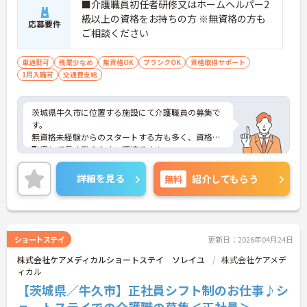
■介護職員初任者研修又はホームヘルパー2
級以上の資格をお持ちの方 ※無資格の方も
応募要件
ご相談ください
車通勤可
残業少なめ
無資格OK
ブランクOK
資格取得サポート
1月入職可
交通費支給
茨城県牛久市に位置する施設にて介護職員の募集で
す。
無資格未経験からのスタートする方も多く、資格を
取得して長く働きやすい環境です！
また、夜勤もないシフト制ですので、プライベート
との両立もしやすくおすすめです！
詳細を見る
無料
紹介してもらう
ショートステイ
更新日：2026年04月24日
株式会社ケアメディカルショートステイ ソレイユ
株式会社ケアメデ
ィカル
【茨城県／牛久市】正社員シフト制のお仕事♪シ