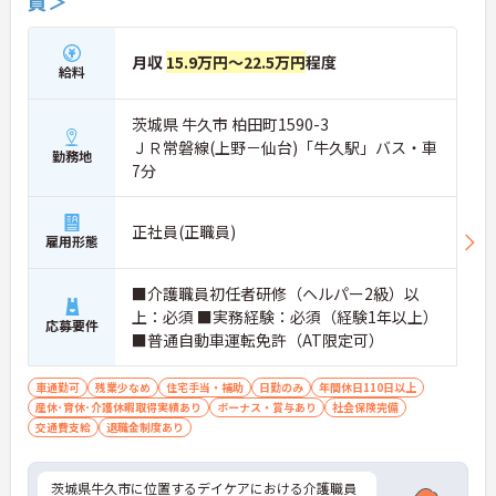
員＞
月収
15.9万円～22.5万円
程度
給料
茨城県 牛久市 柏田町1590-3
ＪＲ常磐線(上野－仙台)「牛久駅」バス・車
勤務地
7分
正社員(正職員)
雇用形態
■介護職員初任者研修（ヘルパー2級）以
上：必須 ■実務経験：必須（経験1年以上）
応募要件
■普通自動車運転免許（AT限定可）
車通勤可
残業少なめ
住宅手当・補助
日勤のみ
年間休日110日以上
産休･育休･介護休暇取得実績あり
ボーナス・賞与あり
社会保険完備
交通費支給
退職金制度あり
茨城県牛久市に位置するデイケアにおける介護職員