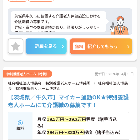
茨城県牛久市に位置する介護老人保健施設における
介護職員の募集です。
昇給・賞与の支給実績があり、頑張りがしっかりと
評価に反映される環境です。
年間休日118日もあり、プライベートを大切にしな
がらご勤務いただけます。
詳細を見る
無料
紹介してもらう
ご興味のある方には、面接対策ポイントなど、さら
に詳細をご案内しますのでお気軽にご相談くださ
い！
特別養護老人ホーム（特養）
更新日：2026年04月30日
社会福祉法人博慈会 特別養護老人ホーム博慈園
社会福祉法人博慈
会 特別養護老人ホーム博慈園
【茨城県／牛久市】マイカー通勤OK★特別養護
老人ホームにて介護職の募集です！
月収
19.5万円～29.2万円
程度（諸手当込
み）
給料
年収
294万円～380万円
程度（諸手当込み）