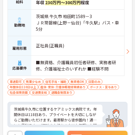
給料
年収
230万円～300万円
程度
茨城県 牛久市 柏田町1589－3
ＪＲ常磐線(上野－仙台)「牛久駅」バス・車
勤務地
5分
正社員(正職員)
雇用形態
■無資格、介護職員初任者研修、実務者研
応募要件
修、介護福祉士のいずれか ■経験不問
車通勤可
残業少なめ
住宅手当・補助
無資格OK
日勤のみ
年間休日110日以上
産休･育休･介護休暇取得実績あり
ボーナス・賞与あり
社会保険完備
交通費支給
退職金制度あり
茨城県牛久市に位置するケアミックス病院です。年
間休日は118日あり、プライベートを大切にしなが
らご勤務いただけます。最寄駅から徒歩圏内！通勤
にも便利です。ご興味をお持ちの方はお気軽にお問
い合わせください。