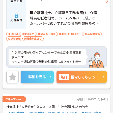
雇用形態
■介護福祉士、介護職員実務者研修、介護
職員初任者研修、ホームヘルパー1級、ホー
応募要件
ムヘルパー2級いずれかの資格をお持ちの
方 ※無資格応相談
車通勤可
残業少なめ
住宅手当・補助
年間休日110日以上
社会保険完備
交通費支給
退職金制度あり
牛久市の障がい者ケアセンターでの生活支援員募集
求人です！
マイカー通勤可能で無料の駐車場もあります！年間
休日数118日とお休みもしっかり取れ、残業も少な
いのでプライベートとの両立をしながら働ける職場
です！
詳細を見る
無料
紹介してもらう
ご興味ある方には、面接のポイントなど、さらに詳
細をお話致しますのでお気軽にご相談ください。
グループホーム
更新日：2025年12月01日
社会福祉法人若竹会牛久コスモス園
社会福祉法人若竹会