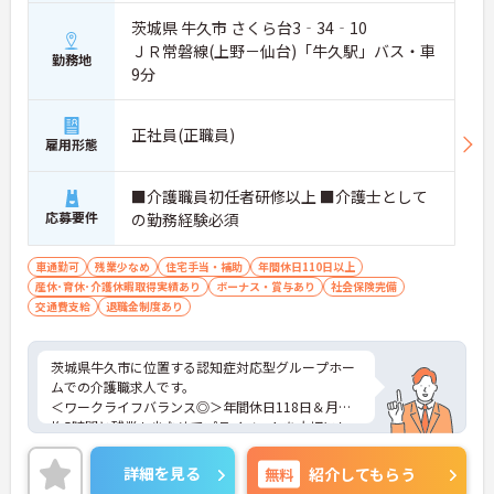
茨城県 牛久市 さくら台3‐34‐10
ＪＲ常磐線(上野－仙台)「牛久駅」バス・車
勤務地
9分
正社員(正職員)
雇用形態
■介護職員初任者研修以上 ■介護士として
応募要件
の勤務経験必須
車通勤可
残業少なめ
住宅手当・補助
年間休日110日以上
産休･育休･介護休暇取得実績あり
ボーナス・賞与あり
社会保険完備
交通費支給
退職金制度あり
茨城県牛久市に位置する認知症対応型グループホー
ムでの介護職求人です。
＜ワークライフバランス◎＞年間休日118日＆月平
均5時間と残業も少なめでプライベートを大切にし
ながらご勤務いただけます。
＜マイカー通勤OK＞駐車場も完備！雨の日の通勤に
詳細を見る
無料
紹介してもらう
も便利です。