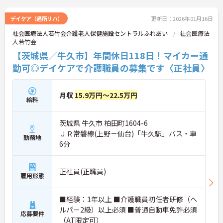
デイケア（通所リハ）
更新日：2026年01月16日
社会医療法人若竹会介護老人保健施設セントラルふれあい
社会医療法
人若竹会
【茨城県／牛久市】年間休日118日！マイカー通
勤可◎デイケアで介護職員の募集です〈正社員〉
月収
15.9万円～22.5万円
給料
茨城県 牛久市 柏田町1604-6
ＪＲ常磐線(上野－仙台)「牛久駅」バス・車
勤務地
6分
正社員(正職員)
雇用形態
■経験：1年以上 ■介護職員初任者研修（ヘ
ルパー2級）以上必須 ■普通自動車免許必須
応募要件
（AT限定可）