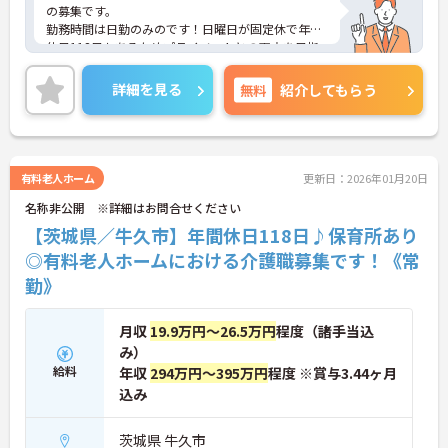
の募集です。
勤務時間は日勤のみのです！日曜日が固定休で年間
休日118日もあるためプライベートとの両立を目指
す方におすすめの環境です◎しっかりとしたフォロ
ー体制で、経験に関わらず安心してスタートできま
詳細を見る
無料
紹介してもらう
す。
ご興味のある方には、面接対策ポイントなど、さら
に詳細をご案内しますのでお気軽にご相談くださ
い！
有料老人ホーム
更新日：2026年01月20日
名称非公開 ※詳細はお問合せください
【茨城県／牛久市】年間休日118日♪保育所あり
◎有料老人ホームにおける介護職募集です！《常
勤》
月収
19.9万円～26.5万円
程度（諸手当込
み）
給料
年収
294万円～395万円
程度 ※賞与3.44ヶ月
込み
茨城県 牛久市