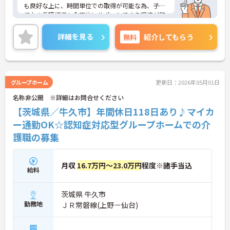
も良好な上に、時間単位での取得が可能な為、子育
て中の看護師様も全面的にサポートできる環境が整
っています。また寮も使うことができ、遠方からの
方も入職が可能です。ご興味のある方には、面接対
詳細を見る
無料
紹介してもらう
策ポイントなど、さらに詳細をお話しいたしますの
で、お気軽にご相談ください。
グループホーム
更新日：2026年05月01日
名称非公開 ※詳細はお問合せください
【茨城県／牛久市】年間休日118日あり♪マイカ
ー通勤OK☆認知症対応型グループホームでの介
護職の募集
月収
16.7万円～23.0万円
程度※諸手当込
給料
茨城県 牛久市
勤務地
ＪＲ常磐線(上野－仙台)