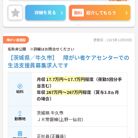
いのでプライベートとの両立をしながら働ける職場
です！
詳細を見る
無料
紹介してもらう
ご興味ある方には、面接のポイントなど、さらに詳
細をお話致しますのでお気軽にご相談ください。
障がい者施設
更新日：2025年12月09日
名称非公開 ※詳細はお問合せください
【茨城県／牛久市】 障がい者ケアセンターでの
生活支援員募集求人です
月収
17.7万円～17.7万円
程度（夜勤5回分手
当含む）
給料
年収
267万円～267万円
程度（賞与3.8ヵ月
の場合）
茨城県 牛久市
勤務地
ＪＲ常磐線(上野－仙台)
正社員(正職員)