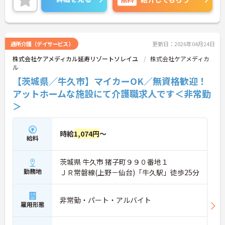
細をお話致しますのでお気軽にご相談ください。
通所介護（デイサービス）
更新日：2026年04月24日
株式会社ケアメディカル延寿リゾートソレイユ
株式会社ケアメディカ
ル
【茨城県／牛久市】マイカーOK／無資格歓迎！
アットホームな施設にて介護職求人です＜非常勤
＞
時給
1,074円
～
給料
茨城県 牛久市 猪子町９９０番地１
勤務地
ＪＲ常磐線(上野－仙台)「牛久駅」徒歩25分
非常勤・パート・アルバイト
雇用形態