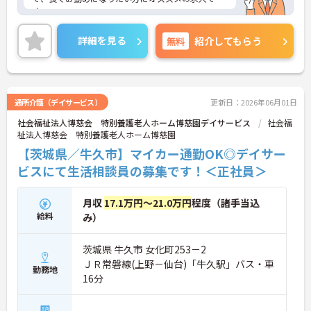
す。
ご興味のある方は面接のポイントなどをお話しいた
します。
詳細を見る
無料
紹介してもらう
通所介護（デイサービス）
更新日：2026年06月01日
社会福祉法人博慈会 特別養護老人ホーム博慈園デイサービス
社会福
祉法人博慈会 特別養護老人ホーム博慈園
【茨城県／牛久市】マイカー通勤OK◎デイサー
ビスにて生活相談員の募集です！＜正社員＞
月収
17.1万円～21.0万円
程度（諸手当込
給料
み）
茨城県 牛久市 女化町253－2
ＪＲ常磐線(上野－仙台)「牛久駅」バス・車
勤務地
16分