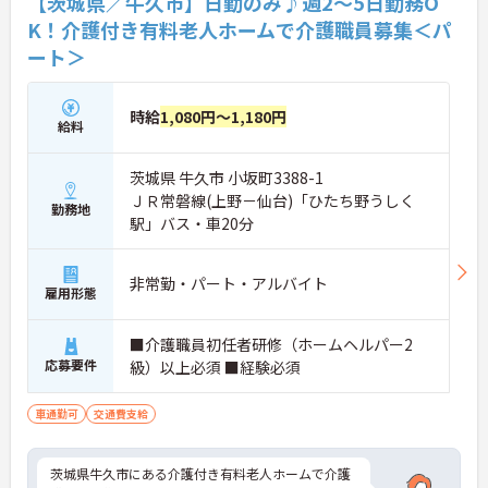
【茨城県／牛久市】日勤のみ♪週2～5日勤務O
K！介護付き有料老人ホームで介護職員募集＜パ
ート＞
時給
1,080円～1,180円
給料
茨城県 牛久市 小坂町3388-1
ＪＲ常磐線(上野－仙台)「ひたち野うしく
勤務地
駅」バス・車20分
非常勤・パート・アルバイト
雇用形態
■介護職員初任者研修（ホームヘルパー2
応募要件
級）以上必須 ■経験必須
車通勤可
交通費支給
茨城県牛久市にある介護付き有料老人ホームで介護