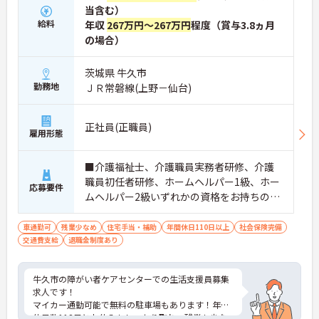
当含む）
給料
年収
267万円～267万円
程度（賞与3.8ヵ月
の場合）
茨城県 牛久市
勤務地
ＪＲ常磐線(上野－仙台)
正社員(正職員)
雇用形態
■介護福祉士、介護職員実務者研修、介護
職員初任者研修、ホームヘルパー1級、ホー
応募要件
ムヘルパー2級いずれかの資格をお持ちの
方 ※無資格応相談
車通勤可
残業少なめ
住宅手当・補助
年間休日110日以上
社会保険完備
交通費支給
退職金制度あり
牛久市の障がい者ケアセンターでの生活支援員募集
求人です！
マイカー通勤可能で無料の駐車場もあります！年間
休日数118日とお休みもしっかり取れ、残業も少な