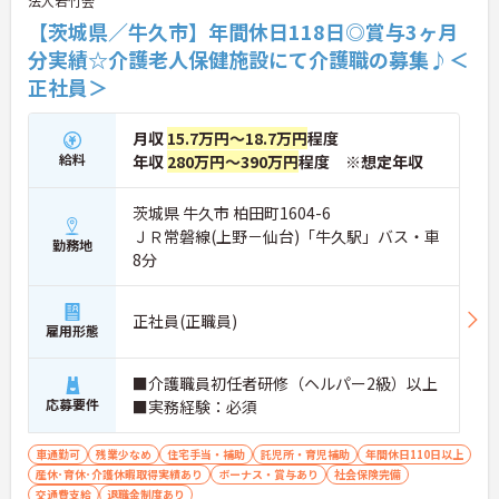
法人若竹会
【茨城県／牛久市】年間休日118日◎賞与3ヶ月
分実績☆介護老人保健施設にて介護職の募集♪＜
正社員＞
月収
15.7万円～18.7万円
程度
給料
年収
280万円～390万円
程度 ※想定年収
茨城県 牛久市 柏田町1604-6
ＪＲ常磐線(上野－仙台)「牛久駅」バス・車
勤務地
8分
正社員(正職員)
雇用形態
■介護職員初任者研修（ヘルパー2級）以上
応募要件
■実務経験：必須
車通勤可
残業少なめ
住宅手当・補助
託児所・育児補助
年間休日110日以上
産休･育休･介護休暇取得実績あり
ボーナス・賞与あり
社会保険完備
交通費支給
退職金制度あり