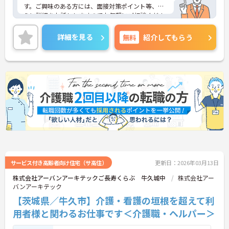
す。ご興味のある方には、面接対策ポイント等、さ
らに詳細をお話ししますのでお気軽にご相談くださ
い！
詳細を見る
無料
紹介してもらう
サービス付き高齢者向け住宅（サ高住）
更新日：2026年03月13日
株式会社アーバンアーキテックご長寿くらぶ 牛久城中
株式会社アー
バンアーキテック
【茨城県／牛久市】介護・看護の垣根を超えて利
用者様と関わるお仕事です＜介護職・ヘルパー＞