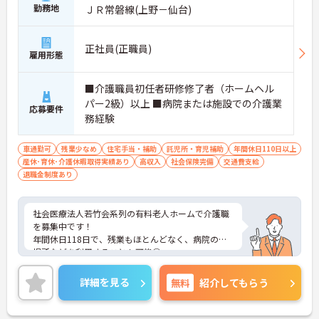
勤務地
ＪＲ常磐線(上野－仙台)
正社員(正職員)
雇用形態
■介護職員初任者研修修了者（ホームヘル
パー2級）以上 ■病院または施設での介護業
応募要件
務経験
車通勤可
残業少なめ
住宅手当・補助
託児所・育児補助
年間休日110日以上
産休･育休･介護休暇取得実績あり
高収入
社会保険完備
交通費支給
退職金制度あり
社会医療法人若竹会系列の有料老人ホームで介護職
を募集中です！
年間休日118日で、残業もほとんどなく、病院の託
児所などを利用することも可能◎
ご興味ある方には、面接対策ポイントなど、詳細を
お話しいたしますのでお気軽にご相談ください。
詳細を見る
無料
紹介してもらう