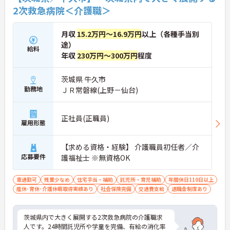
2次救急病院＜介護職＞
月収
15.2万円～16.9万円
以上（各種手当別
途）
給料
年収
230万円～300万円
程度
茨城県 牛久市
勤務地
ＪＲ常磐線(上野－仙台)
正社員(正職員)
雇用形態
【求める資格・経験】 介護職員初任者／介
応募要件
護福祉士 ※無資格OK
車通勤可
残業少なめ
住宅手当・補助
託児所・育児補助
年間休日110日以上
産休･育休･介護休暇取得実績あり
社会保険完備
交通費支給
退職金制度あり
茨城県内で大きく展開する2次救急病院の介護職求
人です。24時間託児所や学童を完備、有給の消化率