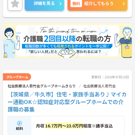
詳細を見る
無料
紹介してもらう
グループホーム
更新日：2026年07月10日
社会医療法人若竹会グループホームきらり
社会医療法人若竹会
【茨城県／牛久市】住宅・家族手当あり♪マイカ
ー通勤OK☆認知症対応型グループホームでの介
護職の募集
月収
16.7万円～23.0万円
程度※諸手当込
給料