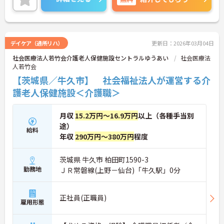
デイケア（通所リハ）
更新日：2026年03月04日
社会医療法人若竹会介護老人保健施設セントラルゆうあい
社会医療法
人若竹会
【茨城県／牛久市】 社会福祉法人が運営する介
護老人保健施設＜介護職＞
月収
15.2万円～16.9万円
以上（各種手当別
途）
給料
年収
290万円～380万円
程度
茨城県 牛久市 柏田町1590-3
勤務地
ＪＲ常磐線(上野－仙台)「牛久駅」0分
正社員(正職員)
雇用形態