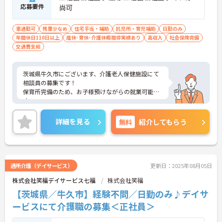
応募要件
尚可
車通勤可
残業少なめ
住宅手当・補助
託児所・育児補助
日勤のみ
年間休日110日以上
産休･育休･介護休暇取得実績あり
高収入
社会保険完備
交通費支給
茨城県牛久市にございます、介護老人保健施設にて
相談員の募集です！
保育所完備のため、お子様預けながらの就業可能で
す。
また、年間休日118日ございますため、お休みもし
っかり取れる環境になります！
詳細を見る
無料
紹介してもらう
ご興味のある方は、マイナビ介護職までお問い合わ
せください。
通所介護（デイサービス）
更新日：2025年08月05日
株式会社笑福デイサービス七福
株式会社笑福
【茨城県／牛久市】経験不問／日勤のみ♪デイサ
ービスにて介護職の募集＜正社員＞