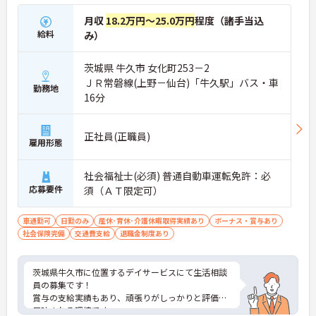
月収
18.2万円～25.0万円
程度（諸手当込
給料
み）
茨城県 牛久市 女化町253－2
ＪＲ常磐線(上野－仙台)「牛久駅」バス・車
勤務地
16分
正社員(正職員)
雇用形態
社会福祉士(必須) 普通自動車運転免許：必
応募要件
須（ＡＴ限定可）
車通勤可
日勤のみ
産休･育休･介護休暇取得実績あり
ボーナス・賞与あり
社会保険完備
交通費支給
退職金制度あり
茨城県牛久市に位置するデイサービスにて生活相談
員の募集です！
賞与の支給実績もあり、頑張りがしっかりと評価に
反映される環境です。