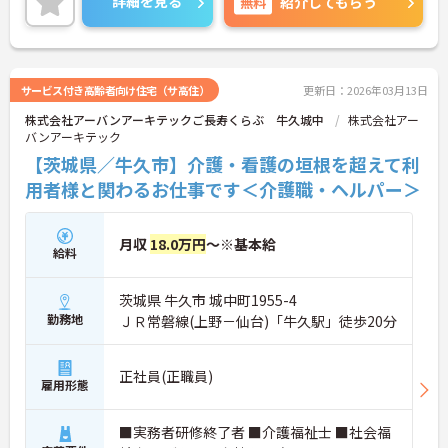
詳細を見る
無料
紹介してもらう
的に働ける制度が整っているのも嬉しいポイントで
す♪
ご興味のある方は、面接のポイントをお伝えします
のでご連絡ください！
サービス付き高齢者向け住宅（サ高住）
更新日：2026年03月13日
株式会社アーバンアーキテックご長寿くらぶ 牛久城中
株式会社アー
バンアーキテック
【茨城県／牛久市】介護・看護の垣根を超えて利
用者様と関わるお仕事です＜介護職・ヘルパー＞
月収
18.0万円
～※基本給
給料
茨城県 牛久市 城中町1955-4
勤務地
ＪＲ常磐線(上野－仙台)「牛久駅」徒歩20分
正社員(正職員)
雇用形態
■実務者研修終了者 ■介護福祉士 ■社会福