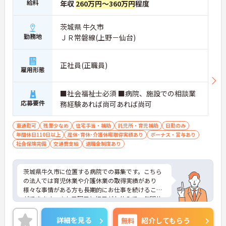
給料
年収
260万円～360万円
程度
茨城県 牛久市
勤務地
ＪＲ常磐線(上野－仙台)
正社員(正職員)
雇用形態
■社会福祉士必須 ■病院、施設での相談業
応募要件
務経験あれば尚可あれば尚可
車通勤可
残業少なめ
住宅手当・補助
託児所・育児補助
日勤のみ
年間休日110日以上
産休･育休･介護休暇取得実績あり
ボーナス・賞与あり
社会保険完備
交通費支給
退職金制度あり
茨城県牛久市に位置する病院での募集です。こちら
の法人では育児休業や介護休業の取得実績があり
様々な事情がある方も長期的にお仕事を続けること
ができます。また日曜日と祝日がお休みで、年間休
日の118日あり、しっかりと休暇を取りたい方も安
心です。ご興味のある方はご面接のポイントをお伝
詳細を見る
無料
紹介してもらう
えしますので、お気軽にお問い合わせください。