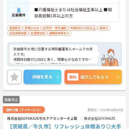
■介護福祉士または社会福祉主事以上 ■相
応募要件
談員経験1年以上の方
車通勤可
残業少なめ
託児所・育児補助
年間休日110日以上
高収入
社会保険完備
交通費支給
退職金制度あり
茨城県牛久市に位置する特別養護老人ホームでの求
人です。
年間休日数が118日と多く、残業も少なめですので
プライベートとの両立が可能です。
託児所の完備や育児休暇取得実績など子育て支援も
充実しています。
詳細を見る
無料
紹介してもらう
ご興味ある方には、面接のポイントなど、さらに詳
細をお話致しますのでお気軽にご相談ください。
募集停止
通所介護（デイサービス）
更新日：2026年08月04日
株式会社SOYOKAZE牛久ケアセンターそよ風
株式会社SOYOKAZE
【茨城県／牛久市】リフレッシュ休暇あり◎大手