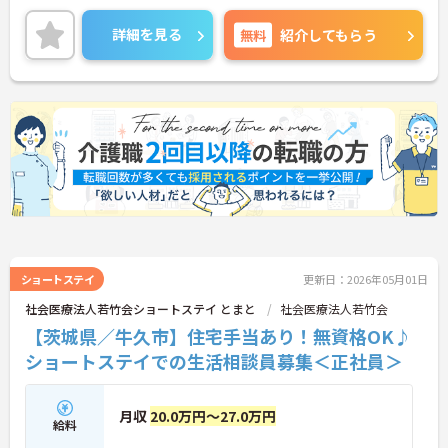
ご興味ある方には、面接対策ポイントなど、さらに
詳細をお話しいたしますのでお気軽にご相談くださ
詳細を見る
無料
紹介してもらう
い！
ショートステイ
更新日：2026年05月01日
社会医療法人若竹会ショートステイ とまと
社会医療法人若竹会
【茨城県／牛久市】住宅手当あり！無資格OK♪
ショートステイでの生活相談員募集＜正社員＞
月収
20.0万円～27.0万円
給料