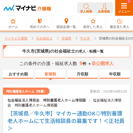
0
0
求人検索
会員登録
メニュー
ホーム
初めての方へ
面談会場一覧
保存した求人
最近見た求人
マイナビ介護職
社会福祉士
茨城県
牛久市
茨城県の社会福祉士の
牛久市(茨城県)の社会福祉士
の求人・転職一覧
9
この条件の介護・福祉求人数
非公開求人
件 ＋
おすすめ順
新着順
月収順
年収順
特別養護老人ホーム（特養）
更新日：2026年06月01日
社会福祉法人博慈会 特別養護老人ホーム博慈園
社会福祉法人博慈
会 特別養護老人ホーム博慈園
【茨城県／牛久市】マイカー通勤OK◎特別養護
老人ホームにて生活相談員の募集です！＜正社員
＞