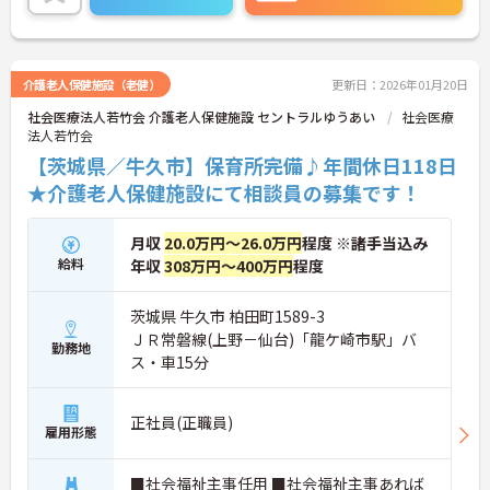
介護老人保健施設（老健）
更新日：2026年01月20日
社会医療法人若竹会 介護老人保健施設 セントラルゆうあい
社会医療
法人若竹会
【茨城県／牛久市】保育所完備♪年間休日118日
★介護老人保健施設にて相談員の募集です！
月収
20.0万円～26.0万円
程度 ※諸手当込み
給料
年収
308万円～400万円
程度
茨城県 牛久市 柏田町1589-3
ＪＲ常磐線(上野－仙台)「龍ケ崎市駅」バ
勤務地
ス・車15分
正社員(正職員)
雇用形態
■社会福祉主事任用 ■社会福祉主事あれば