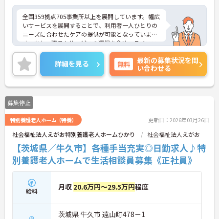
全国359拠点705事業所以上を展開しています。幅広
いサービスを展開することで、利用者一人ひとりの
ニーズに合わせたケアの提供が可能となっていま
す。また、職員もサービスの選択を含め、ライフス
タイルに合わせた働き方の選択肢が多くあります。
最新の募集状況を問
入社時研修はもちろん、サービス・職種ごとに研修
詳細を見る
無料
い合わせる
カリキュラムが整っており学び成長できる環境で
す。
ご興味のある方は面接対策ポイントなどお話致しま
すのでお気軽にお問い合わせください。
募集停止
特別養護老人ホーム（特養）
更新日：2026年03月26日
社会福祉法人えがお特別養護老人ホームひかり
社会福祉法人えがお
【茨城県／牛久市】各種手当充実◎日勤求人♪特
別養護老人ホームで生活相談員募集《正社員》
月収
20.6万円～29.5万円
程度
給料
茨城県 牛久市 遠山町478－1