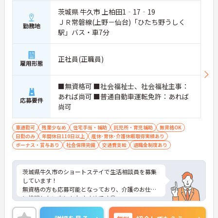
茨城県 牛久市 上柏田1‐17‐19
ＪＲ常磐線(上野－仙台)「ひたち野うしく
勤務地
駅」バス・車7分
正社員(正職員)
雇用形態
■無資格可 ■社会福祉士、社会福祉主事：
あれば尚可 ■普通自動車運転免許：あれば
応募要件
尚可
車通勤可
残業少なめ
住宅手当・補助
託児所・育児補助
無資格OK
日勤のみ
年間休日110日以上
産休･育休･介護休暇取得実績あり
ボーナス・賞与あり
社会保険完備
交通費支給
退職金制度あり
茨城県牛久市のショートステイで生活相談員を募集
しています！
無資格の方も応募可能となっており、介護のお仕事
に挑戦したい方にもおすすめです◎
利用可能な託児所や育児・介護休業や、看護休暇の
取得実績がある等ライフスタイルが変わっても長期