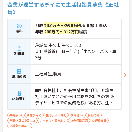
企業が運営するデイにて生活相談員募集《正社
員》
月収
24.0万円～26.0万円
程度 諸手当込
給料
年収
288万円～312万円
程度
茨城県 牛久市 牛久町103
ＪＲ常磐線(上野－仙台)「牛久駅」バス・車
勤務地
3分
正社員(正職員)
雇用形態
■社会福祉士、社会福祉主事任用、介護福
祉士※いずれかの任用資格をお持ちの方 ※
応募要件
デイサービスでの勤務経験がある方、生活
相談員の実務経験がある方歓迎
未経験OK
残業少なめ
住宅手当・補助
無資格OK
日勤のみ
年間休日110日以上
ボーナス・賞与あり
社会保険完備
交通費支給
退職金制度あり