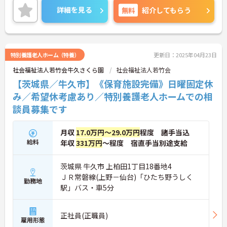
ご興味をお持ちの方はお気軽にお問い合わせくださ
詳細を見る
無料
紹介してもらう
い。
特別養護老人ホーム（特養）
更新日：2025年04月23日
社会福祉法人若竹会牛久さくら園
社会福祉法人若竹会
【茨城県／牛久市】《保育施設完備》日曜固定休
み／希望休考慮あり／特別養護老人ホームでの相
談員募集です
月収
17.0万円～29.0万円
程度 諸手当込
給料
年収
331万円
～程度 宿直手当別途支給
茨城県 牛久市 上柏田1丁目18番地4
ＪＲ常磐線(上野－仙台)「ひたち野うしく
勤務地
駅」バス・車5分
正社員(正職員)
雇用形態