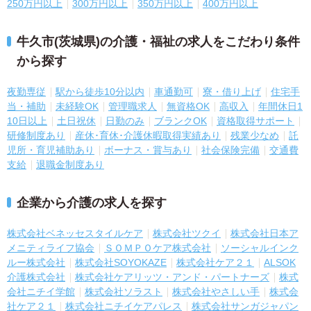
250万円以上
300万円以上
350万円以上
400万円以上
牛久市(茨城県)の介護・福祉の求人をこだわり条件
から探す
夜勤専従
駅から徒歩10分以内
車通勤可
寮・借り上げ
住宅手
当・補助
未経験OK
管理職求人
無資格OK
高収入
年間休日1
10日以上
土日祝休
日勤のみ
ブランクOK
資格取得サポート
研修制度あり
産休･育休･介護休暇取得実績あり
残業少なめ
託
児所・育児補助あり
ボーナス・賞与あり
社会保険完備
交通費
支給
退職金制度あり
企業から介護の求人を探す
株式会社ベネッセスタイルケア
株式会社ツクイ
株式会社日本ア
メニティライフ協会
ＳＯＭＰＯケア株式会社
ソーシャルインク
ルー株式会社
株式会社SOYOKAZE
株式会社ケア２１
ALSOK
介護株式会社
株式会社ケアリッツ・アンド・パートナーズ
株式
会社ニチイ学館
株式会社ソラスト
株式会社やさしい手
株式会
社ケア２１
株式会社ニチイケアパレス
株式会社サンガジャパン