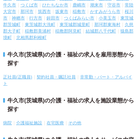
牛久市
つくば市
ひたちなか市
鹿嶋市
潮来市
守谷市
常陸
大宮市
那珂市
筑西市
坂東市
稲敷市
かすみがうら市
桜川
市
神栖市
行方市
鉾田市
つくばみらい市
小美玉市
東茨城
郡茨城町
東茨城郡大洗町
東茨城郡城里町
那珂郡東海村
久慈
郡大子町
稲敷郡美浦村
稲敷郡阿見町
結城郡八千代町
猿島郡
境町
北相馬郡利根町
牛久市(茨城県)の介護・福祉の求人を雇用形態から
探す
正社員(正職員)
契約社員・嘱託社員
非常勤・パート・アルバイ
ト
牛久市(茨城県)の介護・福祉の求人を施設業態から
探す
病院
介護福祉施設
在宅医療
その他