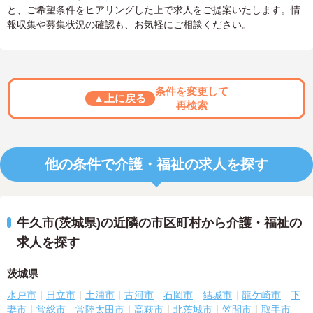
と、ご希望条件をヒアリングした上で求人をご提案いたします。情
報収集や募集状況の確認も、お気軽にご相談ください。
条件を変更して
▲上に戻る
再検索
他の条件で介護・福祉の求人を探す
牛久市(茨城県)の近隣の市区町村から介護・福祉の
求人を探す
茨城県
水戸市
日立市
土浦市
古河市
石岡市
結城市
龍ケ崎市
下
妻市
常総市
常陸太田市
高萩市
北茨城市
笠間市
取手市