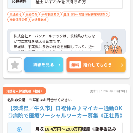
応募要件
祉士 いずれかをお持ちの方
車通勤可
日勤のみ
研修制度あり
産休･育休･介護休暇取得実績あり
社会保険完備
交通費支給
株式会社アーバンアーキテックは、茨城県ひたちな
か市に本社を構える企業です。
茨城県、千葉県に多数の施設を展開しており、近隣
の施設を巡回する形の勤務になることもあります。
70代の方も、ご自身のスキルを活かして働かれてい
る職場です。
詳細を見る
無料
紹介してもらう
介護老人保健施設（老健）
更新日：2026年01月20日
名称非公開 ※詳細はお問合せください
【茨城県／牛久市】日祝休み♪マイカー通勤OK
◎病院で医療ソーシャルワーカー募集《正社員》
月収
18.4万円～29.0万円
程度 ※諸手当込み