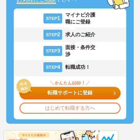
マイナビ介護
1
STEP
職にご登録
2
求人のご紹介
STEP
面接・条件交
3
STEP
渉
4
転職成功！
STEP
転職サポートに登録
はじめて転職する方へ