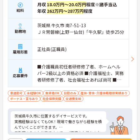
月収
18.0万円～20.0万円
程度※諸手当込
給料
年収
262万円～287万円
程度
茨城県 牛久市 南7-51-13
勤務地
ＪＲ常磐線(上野－仙台)「牛久駅」徒歩25分
正社員(正職員)
雇用形態
■介護職員初任者研修修了者、ホームヘル
パー2級以上の資格必須 ■介護福祉士、実務
応募要件
者研修修了者、社会福祉士あれば尚可 ■普
通自動車運転免許（AT限定可）必須 ■経験
不問
車通勤可
未経験OK
無資格OK
日勤のみ
産休･育休･介護休暇取得実績あり
ボーナス・賞与あり
社会保険完備
交通費支給
茨城県牛久市に位置するデイサービスです。
実務経験はなくてもOK！現場で働きながら経験を積
んでいくことができます。
日勤帯のみのお仕事ですので、ご家庭をお持ちの方
も働きやすい勤務時間でオススメです！