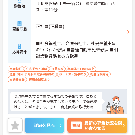
ＪＲ常磐線(上野－仙台)「龍ケ崎市駅」バ
勤務地
ス・車11分
正社員(正職員)
雇用形態
■社会福祉士、介護福祉士、社会福祉主事
のいづれか必須 ■普通自動車免許必須 ■相
応募要件
談業務経験ある方歓迎
車通勤可
住宅手当・補助
日勤のみ
年間休日110日以上
産休･育休･介護休暇取得実績あり
ボーナス・賞与あり
社会保険完備
交通費支給
退職金制度あり
茨城県牛久市に位置する施設での募集です。こちら
の法人は、各種手当が充実しており安心して働き続
けることができます。また、育児休業の取得実績も
あり子育てをしながらも働き続けることができる環
境です。ご興味のある方はご面接のポイントをお伝
最新の募集状況を問
えしますので、お気軽にお問い合わせください。
詳細を見る
無料
い合わせる