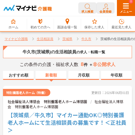
0
0
求人検索
会員登録
メニュー
ホーム
初めての方へ
面談会場一覧
保存した求人
最近見た求人
マイナビ介護職
生活相談員
茨城県
牛久市
茨城県の生活相談員の
牛久市(茨城県)の生活相談員
の求人・転職一覧
8
この条件の介護・福祉求人数
非公開求人
件 ＋
おすすめ順
新着順
月収順
年収順
特別養護老人ホーム（特養）
更新日：2026年06月01日
社会福祉法人博慈会 特別養護老人ホーム博慈園
社会福祉法人博慈
会 特別養護老人ホーム博慈園
【茨城県／牛久市】マイカー通勤OK◎特別養護
老人ホームにて生活相談員の募集です！＜正社員
＞