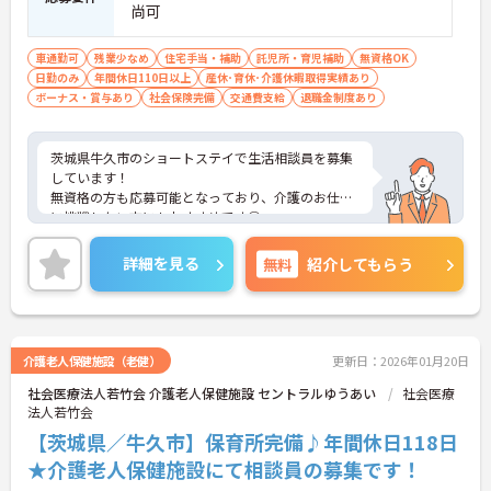
尚可
車通勤可
残業少なめ
住宅手当・補助
託児所・育児補助
無資格OK
日勤のみ
年間休日110日以上
産休･育休･介護休暇取得実績あり
ボーナス・賞与あり
社会保険完備
交通費支給
退職金制度あり
茨城県牛久市のショートステイで生活相談員を募集
しています！
無資格の方も応募可能となっており、介護のお仕事
に挑戦したい方にもおすすめです◎
利用可能な託児所や育児・介護休業や、看護休暇の
取得実績がある等ライフスタイルが変わっても長期
詳細を見る
無料
紹介してもらう
的に働ける制度が整っているのも嬉しいポイントで
す♪
ご興味のある方は、面接のポイントをお伝えします
のでご連絡ください！
介護老人保健施設（老健）
更新日：2026年01月20日
社会医療法人若竹会 介護老人保健施設 セントラルゆうあい
社会医療
法人若竹会
【茨城県／牛久市】保育所完備♪年間休日118日
★介護老人保健施設にて相談員の募集です！