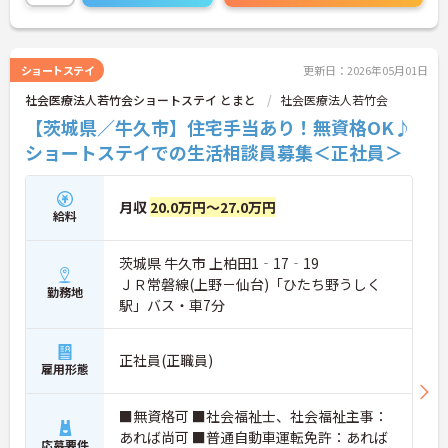
ショートステイ
更新日：2026年05月01日
社会医療法人若竹会ショートステイ とまと
社会医療法人若竹会
【茨城県／牛久市】住宅手当あり！無資格OK♪
ショートステイでの生活相談員募集＜正社員＞
月収
20.0万円～27.0万円
給料
茨城県 牛久市 上柏田1‐17‐19
ＪＲ常磐線(上野－仙台)「ひたち野うしく
勤務地
駅」バス・車7分
正社員(正職員)
雇用形態
■無資格可 ■社会福祉士、社会福祉主事：
あれば尚可 ■普通自動車運転免許：あれば
応募要件