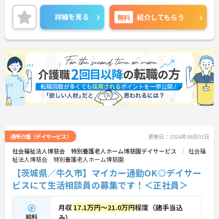
ご興味ある方には、面接対策ポイントなど、さらに
詳細をお話しいたしますのでお気軽にご相談くださ
詳細を見る
無料
紹介してもらう
い！
通所介護（デイサービス）
更新日：2026年06月01日
社会福祉法人博慈会 特別養護老人ホーム博慈園デイサービス
社会福
祉法人博慈会 特別養護老人ホーム博慈園
【茨城県／牛久市】マイカー通勤OK◎デイサー
ビスにて生活相談員の募集です！＜正社員＞
月収
17.1万円～21.0万円
程度（諸手当込
給料
み）