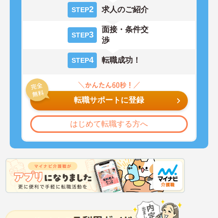
2
求人のご紹介
STEP
面接・条件交
3
STEP
渉
4
転職成功！
STEP
転職サポートに登録
はじめて転職する方へ