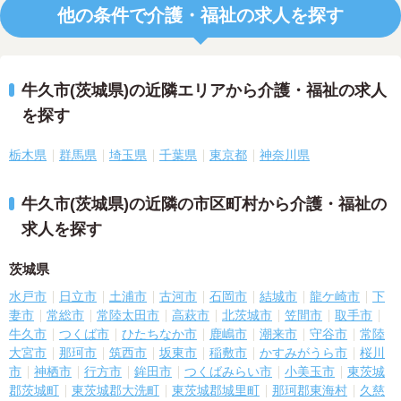
他の条件で介護・福祉の求人を探す
牛久市(茨城県)の近隣エリアから介護・福祉の求人
を探す
栃木県
群馬県
埼玉県
千葉県
東京都
神奈川県
牛久市(茨城県)の近隣の市区町村から介護・福祉の
求人を探す
茨城県
水戸市
日立市
土浦市
古河市
石岡市
結城市
龍ケ崎市
下
妻市
常総市
常陸太田市
高萩市
北茨城市
笠間市
取手市
牛久市
つくば市
ひたちなか市
鹿嶋市
潮来市
守谷市
常陸
大宮市
那珂市
筑西市
坂東市
稲敷市
かすみがうら市
桜川
市
神栖市
行方市
鉾田市
つくばみらい市
小美玉市
東茨城
郡茨城町
東茨城郡大洗町
東茨城郡城里町
那珂郡東海村
久慈