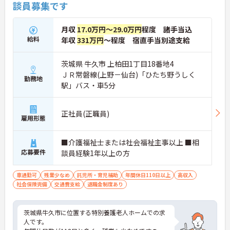
談員募集です
月収
17.0万円～29.0万円
程度 諸手当込
給料
年収
331万円
～程度 宿直手当別途支給
茨城県 牛久市 上柏田1丁目18番地4
ＪＲ常磐線(上野－仙台)「ひたち野うしく
勤務地
駅」バス・車5分
正社員(正職員)
雇用形態
■介護福祉士または社会福祉主事以上 ■相
応募要件
談員経験1年以上の方
車通勤可
残業少なめ
託児所・育児補助
年間休日110日以上
高収入
社会保険完備
交通費支給
退職金制度あり
茨城県牛久市に位置する特別養護老人ホームでの求
人です。