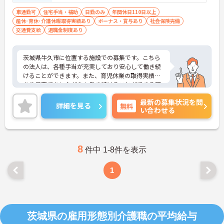
車通勤可
住宅手当・補助
日勤のみ
年間休日110日以上
産休･育休･介護休暇取得実績あり
ボーナス・賞与あり
社会保険完備
交通費支給
退職金制度あり
茨城県牛久市に位置する施設での募集です。こちら
の法人は、各種手当が充実しており安心して働き続
けることができます。また、育児休業の取得実績も
あり子育てをしながらも働き続けることができる環
境です。ご興味のある方はご面接のポイントをお伝
最新の募集状況を問
えしますので、お気軽にお問い合わせください。
詳細を見る
無料
い合わせる
8
件中 1-8件を表示
1
茨城県の雇用形態別介護職の平均給与