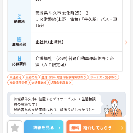
茨城県 牛久市 女化町253－2
ＪＲ常磐線(上野－仙台)「牛久駅」バス・車
勤務地
16分
正社員(正職員)
雇用形態
介護福祉士(必須) 普通自動車運転免許：必
応募要件
須（ＡＴ限定可）
車通勤可
日勤のみ
産休･育休･介護休暇取得実績あり
ボーナス・賞与あり
社会保険完備
交通費支給
退職金制度あり
茨城県牛久市に位置するデイサービスにて生活相談
員の募集です！
昇給賞与の支給実績もあり、頑張りがしっかりと評
価に反映される環境です。
ご興味ある方には、面接対策ポイントなど、さらに
詳細をお話しいたしますのでお気軽にご相談くださ
詳細を見る
無料
紹介してもらう
い！