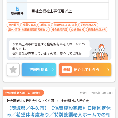
■社会福祉主事任用以上
応募要件
車通勤可
残業少なめ
日勤のみ
年間休日110日以上
研修制度あり
産休･育休･介護休暇取得実績あり
社会保険完備
交通費支給
退職金制度あり
茨城県土浦市に位置する住宅型有料老人ホームでの
求人です。
福利厚生が充実していますので、安心してご就業し
ていただけます。
ご興味のある方はお気軽にお問い合わせください。
詳細を見る
無料
紹介してもらう
特別養護老人ホーム（特養）
更新日：2025年04月23日
社会福祉法人若竹会牛久さくら園
社会福祉法人若竹会
【茨城県／牛久市】《保育施設完備》日曜固定休
み／希望休考慮あり／特別養護老人ホームでの相