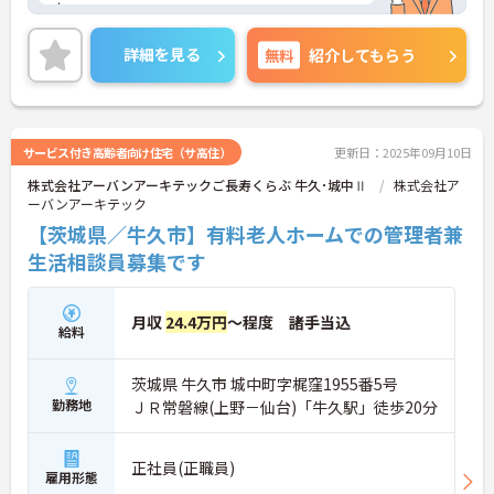
す。
また、年間休日118日ございますため、お休みもし
っかり取れる環境になります！
詳細を見る
無料
紹介してもらう
ご興味のある方は、マイナビ介護職までお問い合わ
せください。
サービス付き高齢者向け住宅（サ高住）
更新日：2025年09月10日
株式会社アーバンアーキテックご長寿くらぶ 牛久･城中Ⅱ
株式会社ア
ーバンアーキテック
【茨城県／牛久市】有料老人ホームでの管理者兼
生活相談員募集です
月収
24.4万円
～程度 諸手当込
給料
茨城県 牛久市 城中町字梶窪1955番5号
勤務地
ＪＲ常磐線(上野－仙台)「牛久駅」徒歩20分
正社員(正職員)
雇用形態