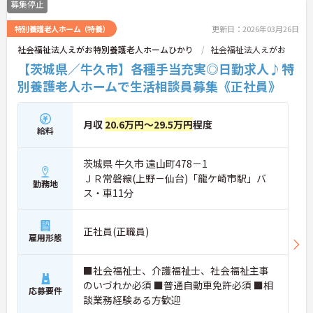
募集停止
特別養護老人ホーム（特養）
更新日：2026年03月26日
社会福祉法人えがお特別養護老人ホームひかり
社会福祉法人えがお
【茨城県／牛久市】各種手当充実◎日勤求人♪特
別養護老人ホームで生活相談員募集《正社員》
月収
20.6万円～29.5万円
程度
給料
茨城県 牛久市 遠山町478－1
ＪＲ常磐線(上野－仙台)「龍ケ崎市駅」バ
勤務地
ス・車11分
正社員(正職員)
雇用形態
■社会福祉士、介護福祉士、社会福祉主事
のいづれか必須 ■普通自動車免許必須 ■相
応募要件
談業務経験ある方歓迎