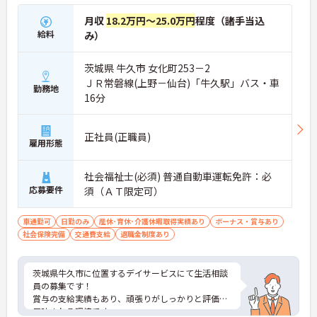
月収
18.2万円～25.0万円
程度（諸手当込
給料
み）
茨城県 牛久市 女化町253－2
ＪＲ常磐線(上野－仙台)「牛久駅」バス・車
勤務地
16分
正社員(正職員)
雇用形態
社会福祉士(必須) 普通自動車運転免許：必
応募要件
須（ＡＴ限定可）
車通勤可
日勤のみ
産休･育休･介護休暇取得実績あり
ボーナス・賞与あり
社会保険完備
交通費支給
退職金制度あり
茨城県牛久市に位置するデイサービスにて生活相談
員の募集です！
賞与の支給実績もあり、頑張りがしっかりと評価に
反映される環境です。