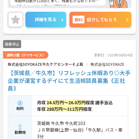
年間休日数が118日と多く、残業も少なめですので
プライベートとの両立が可能です。
託児所の完備や育児休暇取得実績など子育て支援も
充実しています。
詳細を見る
無料
紹介してもらう
ご興味ある方には、面接のポイントなど、さらに詳
細をお話致しますのでお気軽にご相談ください。
募集停止
通所介護（デイサービス）
更新日：2026年08月04日
株式会社SOYOKAZE牛久ケアセンターそよ風
株式会社SOYOKAZE
【茨城県／牛久市】リフレッシュ休暇あり◎大手
企業が運営するデイにて生活相談員募集《正社
員》
月収
24.0万円～26.0万円
程度 諸手当込
給料
年収
288万円～312万円
程度
茨城県 牛久市 牛久町103
ＪＲ常磐線(上野－仙台)「牛久駅」バス・車
勤務地
3分