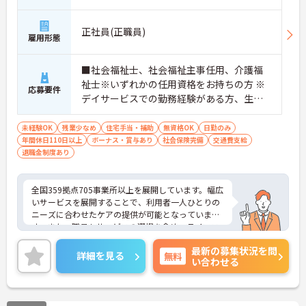
正社員(正職員)
雇用形態
■社会福祉士、社会福祉主事任用、介護福
祉士※いずれかの任用資格をお持ちの方 ※
応募要件
デイサービスでの勤務経験がある方、生活
相談員の実務経験がある方歓迎
未経験OK
残業少なめ
住宅手当・補助
無資格OK
日勤のみ
年間休日110日以上
ボーナス・賞与あり
社会保険完備
交通費支給
退職金制度あり
全国359拠点705事業所以上を展開しています。幅広
いサービスを展開することで、利用者一人ひとりの
ニーズに合わせたケアの提供が可能となっていま
す。また、職員もサービスの選択を含め、ライフス
タイルに合わせた働き方の選択肢が多くあります。
最新の募集状況を問
入社時研修はもちろん、サービス・職種ごとに研修
詳細を見る
無料
い合わせる
カリキュラムが整っており学び成長できる環境で
す。
ご興味のある方は面接対策ポイントなどお話致しま
すのでお気軽にお問い合わせください。