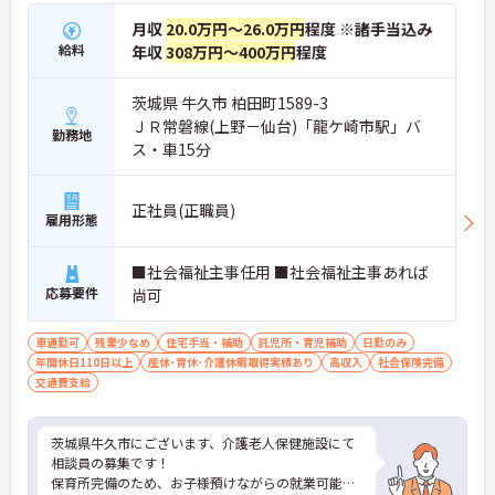
月収
20.0万円～26.0万円
程度 ※諸手当込み
給料
年収
308万円～400万円
程度
茨城県 牛久市 柏田町1589-3
ＪＲ常磐線(上野－仙台)「龍ケ崎市駅」バ
勤務地
ス・車15分
正社員(正職員)
雇用形態
■社会福祉主事任用 ■社会福祉主事あれば
応募要件
尚可
車通勤可
残業少なめ
住宅手当・補助
託児所・育児補助
日勤のみ
年間休日110日以上
産休･育休･介護休暇取得実績あり
高収入
社会保険完備
交通費支給
茨城県牛久市にございます、介護老人保健施設にて
相談員の募集です！
保育所完備のため、お子様預けながらの就業可能で