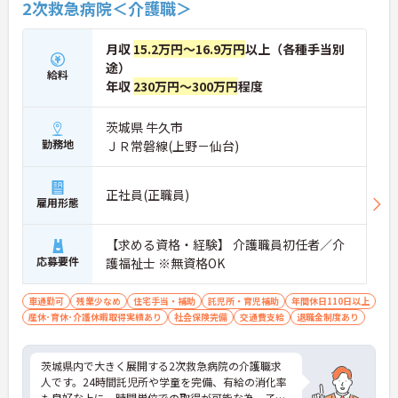
2次救急病院＜介護職＞
月収
15.2万円～16.9万円
以上（各種手当別
途）
給料
年収
230万円～300万円
程度
茨城県 牛久市
勤務地
ＪＲ常磐線(上野－仙台)
正社員(正職員)
雇用形態
【求める資格・経験】 介護職員初任者／介
応募要件
護福祉士 ※無資格OK
車通勤可
残業少なめ
住宅手当・補助
託児所・育児補助
年間休日110日以上
産休･育休･介護休暇取得実績あり
社会保険完備
交通費支給
退職金制度あり
茨城県内で大きく展開する2次救急病院の介護職求
人です。24時間託児所や学童を完備、有給の消化率
も良好な上に、時間単位での取得が可能な為、子育