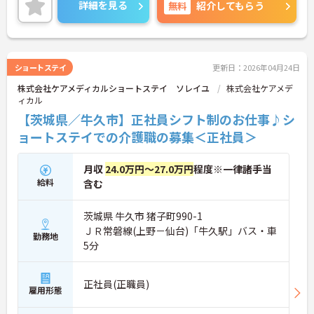
との両立もしやすくおすすめです！
詳細を見る
無料
紹介してもらう
ショートステイ
更新日：2026年04月24日
株式会社ケアメディカルショートステイ ソレイユ
株式会社ケアメデ
ィカル
【茨城県／牛久市】正社員シフト制のお仕事♪シ
ョートステイでの介護職の募集＜正社員＞
月収
24.0万円～27.0万円
程度※一律諸手当
給料
含む
茨城県 牛久市 猪子町990-1
ＪＲ常磐線(上野－仙台)「牛久駅」バス・車
勤務地
5分
正社員(正職員)
雇用形態