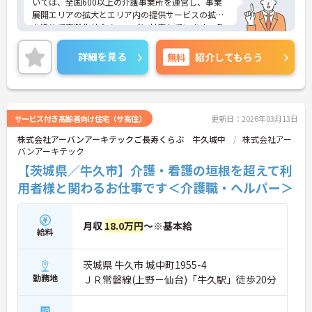
いては、全国600以上の介護事業所を運営し、事業
展開エリアの拡大とエリア内の提供サービスの拡充
を進めて高齢化社会のニーズに対応しています。多
職種との密な連携による「チームケア」で利用者の
暮らしをサポートしています。母体の安定より充実
詳細を見る
無料
紹介してもらう
した福利厚生等の待遇面も魅力です。週1日、1日1
時間～の勤務が相談でき、プライベートとの両立も
しやすいです。ご興味のある方には、面接対策ポイ
ントなど、さらに詳細をお話しいたしますのでお気
軽にご相談ください！
サービス付き高齢者向け住宅（サ高住）
更新日：2026年03月13日
株式会社アーバンアーキテックご長寿くらぶ 牛久城中
株式会社アー
バンアーキテック
【茨城県／牛久市】介護・看護の垣根を超えて利
用者様と関わるお仕事です＜介護職・ヘルパー＞
月収
18.0万円
～※基本給
給料
茨城県 牛久市 城中町1955-4
勤務地
ＪＲ常磐線(上野－仙台)「牛久駅」徒歩20分