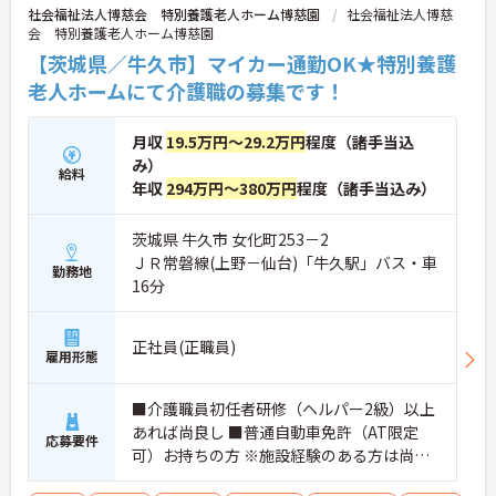
社会福祉法人博慈会 特別養護老人ホーム博慈園
社会福祉法人博慈
会 特別養護老人ホーム博慈園
【茨城県／牛久市】マイカー通勤OK★特別養護
老人ホームにて介護職の募集です！
月収
19.5万円～29.2万円
程度（諸手当込
み）
給料
年収
294万円～380万円
程度（諸手当込み）
茨城県 牛久市 女化町253－2
ＪＲ常磐線(上野－仙台)「牛久駅」バス・車
勤務地
16分
正社員(正職員)
雇用形態
■介護職員初任者研修（ヘルパー2級）以上
あれば尚良し ■普通自動車免許（AT限定
応募要件
可）お持ちの方 ※施設経験のある方は尚良
し ※未経験者応相談