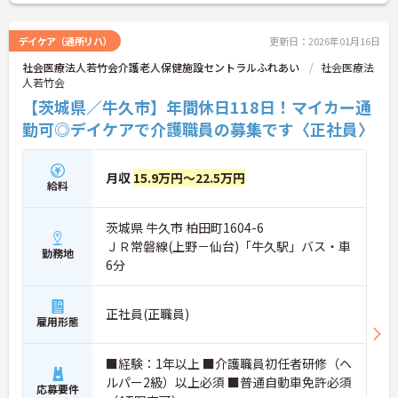
デイケア（通所リハ）
更新日：2026年01月16日
社会医療法人若竹会介護老人保健施設セントラルふれあい
社会医療法
人若竹会
【茨城県／牛久市】年間休日118日！マイカー通
勤可◎デイケアで介護職員の募集です〈正社員〉
月収
15.9万円～22.5万円
給料
茨城県 牛久市 柏田町1604-6
ＪＲ常磐線(上野－仙台)「牛久駅」バス・車
勤務地
6分
正社員(正職員)
雇用形態
■経験：1年以上 ■介護職員初任者研修（ヘ
ルパー2級）以上必須 ■普通自動車免許必須
応募要件