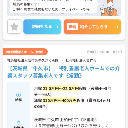
職員の募集です！
17時半終業で残業もないため、プライベートの時間
をしっかり確保でき、仕事との両立がしやすい職場
です◎
また、週2～5日勤務OKで終業時間や日数についての
詳細を見る
無料
紹介してもらう
相談も可能なので、ライフスタイルに合わせた働き
方が可能です！
ご興味ある方は面接ポイントをお伝えしますので、
お気軽にご連絡ください。
特別養護老人ホーム（特養）
更新日：2025年11月17日
社会福祉法人若竹会牛久さくら園
社会福祉法人若竹会
【茨城県／牛久市】 特別養護老人ホームでの介
護スタッフ募集求人です《常勤》
月収
21.0万円～22.0万円
程度（夜勤4～5回
分手当込）
給料
年収
310万円～400万円
程度（賞与3.4ヵ月
の場合）
茨城県 牛久市 上柏田1丁目18番地4
ＪＲ常磐線(上野－仙台)「ひたち野うしく
勤務地