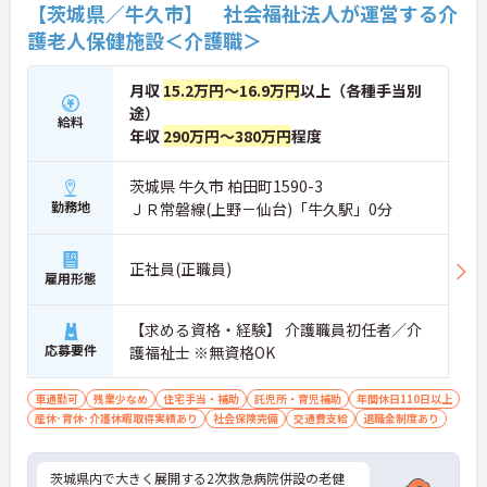
【茨城県／牛久市】 社会福祉法人が運営する介
護老人保健施設＜介護職＞
月収
15.2万円～16.9万円
以上（各種手当別
途）
給料
年収
290万円～380万円
程度
茨城県 牛久市 柏田町1590-3
勤務地
ＪＲ常磐線(上野－仙台)「牛久駅」0分
正社員(正職員)
雇用形態
【求める資格・経験】 介護職員初任者／介
応募要件
護福祉士 ※無資格OK
車通勤可
残業少なめ
住宅手当・補助
託児所・育児補助
年間休日110日以上
産休･育休･介護休暇取得実績あり
社会保険完備
交通費支給
退職金制度あり
茨城県内で大きく展開する2次救急病院併設の老健