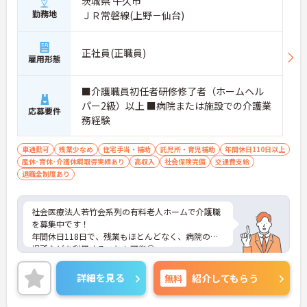
茨城県 牛久市
勤務地
ＪＲ常磐線(上野－仙台)
正社員(正職員)
雇用形態
■介護職員初任者研修修了者（ホームヘル
パー2級）以上 ■病院または施設での介護業
応募要件
務経験
車通勤可
残業少なめ
住宅手当・補助
託児所・育児補助
年間休日110日以上
産休･育休･介護休暇取得実績あり
高収入
社会保険完備
交通費支給
退職金制度あり
社会医療法人若竹会系列の有料老人ホームで介護職
を募集中です！
年間休日118日で、残業もほとんどなく、病院の託
児所などを利用することも可能◎
ご興味ある方には、面接対策ポイントなど、詳細を
お話しいたしますのでお気軽にご相談ください。
詳細を見る
無料
紹介してもらう