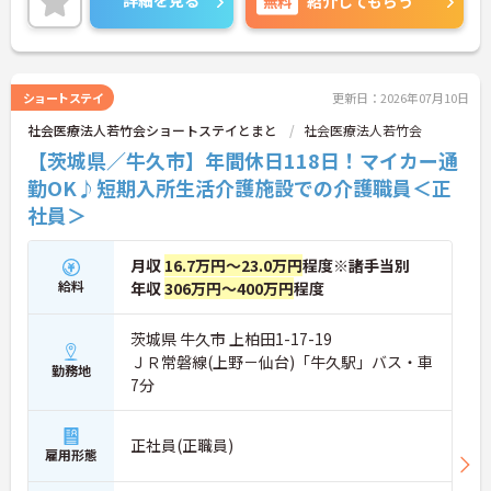
詳細を見る
無料
紹介してもらう
も便利です。
ご興味のある方には、面接対策ポイント等、さらに
詳細をお話ししますのでお気軽にご相談ください！
ショートステイ
更新日：2026年07月10日
社会医療法人若竹会ショートステイとまと
社会医療法人若竹会
【茨城県／牛久市】年間休日118日！マイカー通
勤OK♪短期入所生活介護施設での介護職員＜正
社員＞
月収
16.7万円～23.0万円
程度※諸手当別
給料
年収
306万円～400万円
程度
茨城県 牛久市 上柏田1-17-19
ＪＲ常磐線(上野－仙台)「牛久駅」バス・車
勤務地
7分
正社員(正職員)
雇用形態