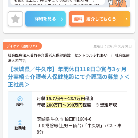
て中の看護師様も全面的にサポートできる環境が整
っています。また寮も使うことができ、遠方からの
方も入職が可能です。ご興味のある方には、面接対
詳細を見る
無料
紹介してもらう
策ポイントなど、さらに詳細をお話しいたしますの
で、お気軽にご相談ください。
デイケア（通所リハ）
更新日：2026年05月01日
社会医療法人若竹会介護老人保健施設 セントラルふれあい
社会医療
法人若竹会
【茨城県／牛久市】年間休日118日◎賞与3ヶ月
分実績☆介護老人保健施設にて介護職の募集♪＜
正社員＞
月収
15.7万円～18.7万円
程度
給料
年収
280万円～390万円
程度 ※想定年収
茨城県 牛久市 柏田町1604-6
ＪＲ常磐線(上野－仙台)「牛久駅」バス・車
勤務地
8分