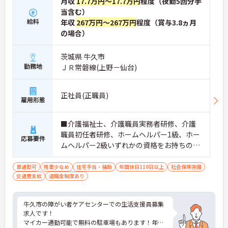
月収
17.7万円～17.7万円
程度（夜勤5回分手
当含む）
給料
年収
267万円～267万円
程度（賞与3.8ヵ月
の場合）
茨城県 牛久市
勤務地
ＪＲ常磐線(上野－仙台)
正社員(正職員)
雇用形態
■介護福祉士、介護職員実務者研修、介護
職員初任者研修、ホームヘルパー1級、ホー
応募要件
ムヘルパー2級いずれかの資格をお持ちの
方 ※無資格応相談
車通勤可
残業少なめ
住宅手当・補助
年間休日110日以上
社会保険完備
交通費支給
退職金制度あり
牛久市の障がい者ケアセンターでの生活支援員募集
求人です！
マイカー通勤可能で無料の駐車場もあります！年間