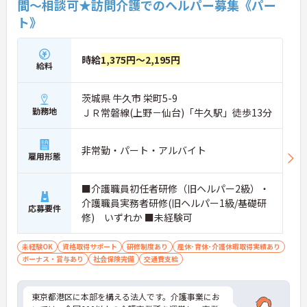
間～相談可★訪問介護でのヘルパー募集《パー
ト》
時給
1,375円～2,195円
給料
茨城県 牛久市 栄町5-9
勤務地
ＪＲ常磐線(上野－仙台)「牛久駅」徒歩13分
非常勤・パート・アルバイト
雇用形態
■介護職員初任者研修（旧ヘルパー2級）・
介護職員実務者研修(旧ヘルパー1級/基礎研
応募要件
修) いずれか ■未経験可
未経験OK
資格取得サポート
研修制度あり
産休･育休･介護休暇取得実績あり
ボーナス・賞与あり
社会保険完備
交通費支給
東京都港区に本部を構える法人です。介護事業にお