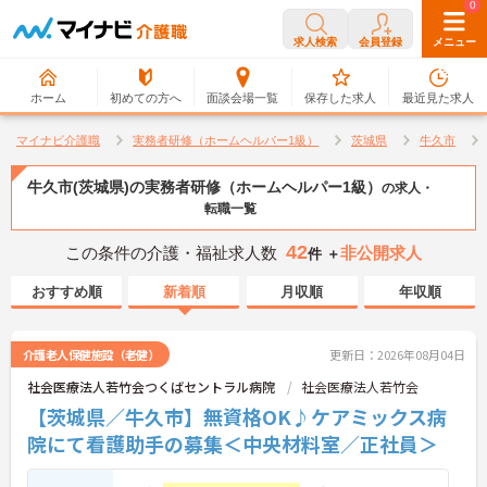
0
0
求人検索
会員登録
メニュー
ホーム
初めての方へ
面談会場一覧
保存した求人
最近見た求人
マイナビ介護職
実務者研修（ホームヘルパー1級）
茨城県
牛久市
牛久市(茨城県)の実務者研修（ホームヘルパー1級）
の求人・
転職一覧
42
この条件の介護・福祉求人数
非公開求人
件 ＋
おすすめ順
新着順
月収順
年収順
介護老人保健施設（老健）
更新日：2026年08月04日
社会医療法人若竹会つくばセントラル病院
社会医療法人若竹会
【茨城県／牛久市】無資格OK♪ケアミックス病
院にて看護助手の募集＜中央材料室／正社員＞