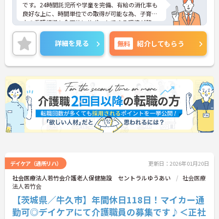
です。24時間託児所や学童を完備、有給の消化率も
良好な上に、時間単位での取得が可能な為、子育て
中の看護師様も全面的にサポートできる環境が整っ
ています。また病院併設のため寮も使うことがで
き、遠方からの方も入職が可能です。ご興味のある
詳細を見る
無料
紹介してもらう
方には、面接対策ポイントなど、さらに詳細をお話
しいたしますので、お気軽にご相談ください。
デイケア（通所リハ）
更新日：2026年01月20日
社会医療法人若竹会介護老人保健施設 セントラルゆうあい
社会医療
法人若竹会
【茨城県／牛久市】年間休日118日！マイカー通
勤可◎デイケアにて介護職員の募集です♪＜正社