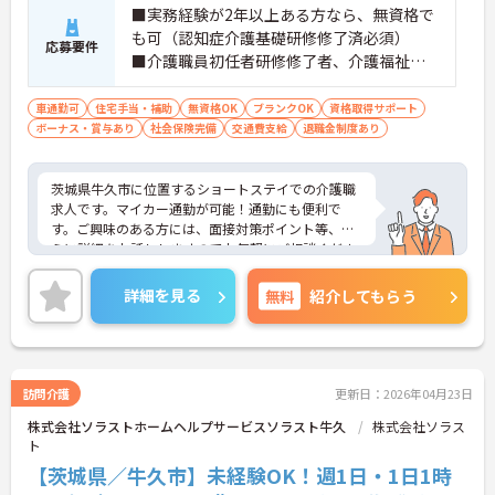
■実務経験が2年以上ある方なら、無資格で
も可（認知症介護基礎研修修了済必須）
応募要件
■介護職員初任者研修修了者、介護福祉士
歓迎 ■ブランク可
車通勤可
住宅手当・補助
無資格OK
ブランクOK
資格取得サポート
ボーナス・賞与あり
社会保険完備
交通費支給
退職金制度あり
茨城県牛久市に位置するショートステイでの介護職
求人です。マイカー通勤が可能！通勤にも便利で
す。ご興味のある方には、面接対策ポイント等、さ
らに詳細をお話ししますのでお気軽にご相談くださ
い！
詳細を見る
無料
紹介してもらう
訪問介護
更新日：2026年04月23日
株式会社ソラストホームヘルプサービスソラスト牛久
株式会社ソラス
ト
【茨城県／牛久市】未経験OK！週1日・1日1時