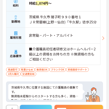
時給
1,074円
～
給料
茨城県 牛久市 猪子町９９０番地１
勤務地
ＪＲ常磐線(上野－仙台)「牛久駅」徒歩25分
非常勤・パート・アルバイト
雇用形態
■介護職員初任者研修又はホームヘルパー2
級以上の資格をお持ちの方 ※無資格の方も
応募要件
ご相談ください
車通勤可
残業少なめ
無資格OK
ブランクOK
資格取得サポート
1月入職可
交通費支給
茨城県牛久市に位置する施設にて介護職員の募集で
す。
無資格未経験からのスタートする方も多く、資格を
取得して長く働きやすい環境です！
また、夜勤もないシフト制ですので、プライベート