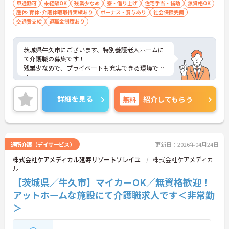
車通勤可
未経験OK
残業少なめ
寮・借り上げ
住宅手当・補助
無資格OK
産休･育休･介護休暇取得実績あり
ボーナス・賞与あり
社会保険完備
交通費支給
退職金制度あり
茨城県牛久市にございます、特別養護老人ホームに
て介護職の募集です！
残業少なめで、プライベートも充実できる環境で
す。
マイカー通勤OKなので、通勤も楽々です♪
ご興味ある方には、面接のポイントなど、さらに詳
詳細を見る
無料
紹介してもらう
細をお話致しますのでお気軽にご相談ください。
通所介護（デイサービス）
更新日：2026年04月24日
株式会社ケアメディカル延寿リゾートソレイユ
株式会社ケアメディカ
ル
【茨城県／牛久市】マイカーOK／無資格歓迎！
アットホームな施設にて介護職求人です＜非常勤
＞