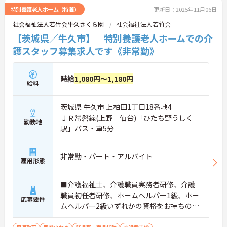
特別養護老人ホーム（特養）
更新日：2025年11月06日
社会福祉法人若竹会牛久さくら園
社会福祉法人若竹会
【茨城県／牛久市】 特別養護老人ホームでの介
護スタッフ募集求人です《非常勤》
時給
1,080円～1,180円
給料
茨城県 牛久市 上柏田1丁目18番地4
ＪＲ常磐線(上野－仙台)「ひたち野うしく
勤務地
駅」バス・車5分
非常勤・パート・アルバイト
雇用形態
■介護福祉士、介護職員実務者研修、介護
職員初任者研修、ホームヘルパー1級、ホー
応募要件
ムヘルパー2級いずれかの資格をお持ちの方
■老人介護経験