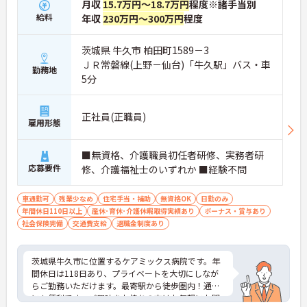
月収
15.7万円～18.7万円
程度※諸手当別
給料
年収
230万円～300万円
程度
茨城県 牛久市 柏田町1589－3
ＪＲ常磐線(上野－仙台)「牛久駅」バス・車
勤務地
5分
正社員(正職員)
雇用形態
■無資格、介護職員初任者研修、実務者研
応募要件
修、介護福祉士のいずれか ■経験不問
車通勤可
残業少なめ
住宅手当・補助
無資格OK
日勤のみ
年間休日110日以上
産休･育休･介護休暇取得実績あり
ボーナス・賞与あり
社会保険完備
交通費支給
退職金制度あり
茨城県牛久市に位置するケアミックス病院です。年
間休日は118日あり、プライベートを大切にしなが
らご勤務いただけます。最寄駅から徒歩圏内！通勤
にも便利です。ご興味をお持ちの方はお気軽にお問