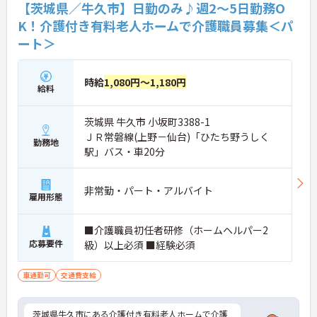
【茨城県／牛久市】日勤のみ♪週2～5日勤務O
K！介護付き有料老人ホームで介護職員募集＜パ
ート＞
時給
1,080円～1,180円
給料
茨城県 牛久市 小坂町3388-1
ＪＲ常磐線(上野－仙台)「ひたち野うしく
勤務地
駅」バス・車20分
非常勤・パート・アルバイト
雇用形態
■介護職員初任者研修（ホームヘルパー2
応募要件
級）以上必須 ■経験必須
車通勤可
交通費支給
茨城県牛久市にある介護付き有料老人ホームで介護