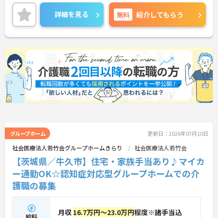
い合わせください。
詳細を見る
無料
紹介してもらう
グループホーム
更新日：2026年07月10日
社会医療法人若竹会グループホームきらり
社会医療法人若竹会
【茨城県／牛久市】住宅・家族手当あり♪マイカ
ー通勤OK☆認知症対応型グループホームでの介
護職の募集
月収
16.7万円～23.0万円
程度※諸手当込
給料