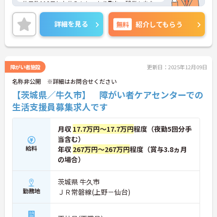
休日数118日とお休みもしっかり取れ、残業も少な
いのでプライベートとの両立をしながら働ける職場
です！
詳細を見る
無料
紹介してもらう
ご興味ある方には、面接のポイントなど、さらに詳
細をお話致しますのでお気軽にご相談ください。
障がい者施設
更新日：2025年12月09日
名称非公開 ※詳細はお問合せください
【茨城県／牛久市】 障がい者ケアセンターでの
生活支援員募集求人です
月収
17.7万円～17.7万円
程度（夜勤5回分手
当含む）
給料
年収
267万円～267万円
程度（賞与3.8ヵ月
の場合）
茨城県 牛久市
勤務地
ＪＲ常磐線(上野－仙台)