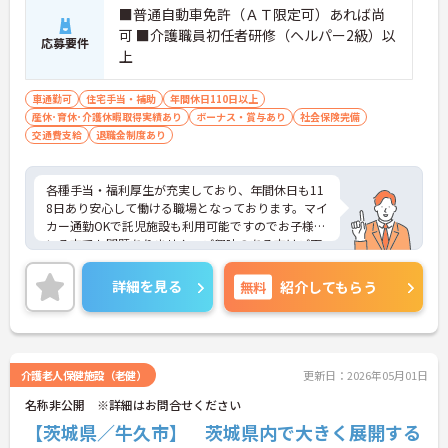
■普通自動車免許（ＡＴ限定可）あれば尚
可 ■介護職員初任者研修（ヘルパー2級）以
応募要件
上
車通勤可
住宅手当・補助
年間休日110日以上
産休･育休･介護休暇取得実績あり
ボーナス・賞与あり
社会保険完備
交通費支給
退職金制度あり
各種手当・福利厚生が充実しており、年間休日も11
8日あり安心して働ける職場となっております。マイ
カー通勤OKで託児施設も利用可能ですのでお子様の
いる方でも問題ありません。ご興味のある方はご面
接ポイントお伝えしますのでご気軽にお問い合わせ
ください。
詳細を見る
無料
紹介してもらう
介護老人保健施設（老健）
更新日：2026年05月01日
名称非公開 ※詳細はお問合せください
【茨城県／牛久市】 茨城県内で大きく展開する