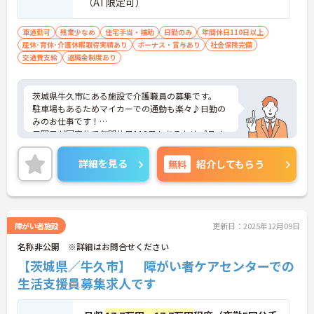
（AT限定可）
車通勤可
残業少なめ
住宅手当・補助
日勤のみ
年間休日110日以上
産休･育休･介護休暇取得実績あり
ボーナス・賞与あり
社会保険完備
交通費支給
退職金制度あり
茨城県牛久市にある施設で介護職員の募集です。
駐車場もあるためマイカーでの通勤も楽々♪日勤の
みのお仕事です！
日曜日が固定休で年間休日118日もあるためプライ
ベートとの両立を目指す方におすすめの環境です◎
しっかりとしたフォロー体制で、経験に関わらず安
詳細を見る
無料
紹介してもらう
心してスタートできます。
こちらの求人にご興味がございましたら面接のポイ
ントもお伝えしますので是非ご応募お待ちしており
ます。
障がい者施設
更新日：2025年12月09日
名称非公開 ※詳細はお問合せください
【茨城県／牛久市】 障がい者ケアセンターでの
生活支援員募集求人です