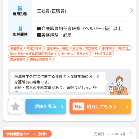
正社員(正職員)
雇用形態
■介護職員初任者研修（ヘルパー2級）以上
応募要件
■実務経験：必須
車通勤可
残業少なめ
住宅手当・補助
託児所・育児補助
年間休日110日以上
産休･育休･介護休暇取得実績あり
ボーナス・賞与あり
社会保険完備
交通費支給
退職金制度あり
茨城県牛久市に位置する介護老人保健施設における
介護職員の募集です。
昇給・賞与の支給実績があり、頑張りがしっかりと
評価に反映される環境です。
年間休日118日もあり、プライベートを大切にしな
がらご勤務いただけます。
詳細を見る
無料
紹介してもらう
ご興味のある方には、面接対策ポイントなど、さら
に詳細をご案内しますのでお気軽にご相談くださ
い！
特別養護老人ホーム（特養）
更新日：2026年04月30日