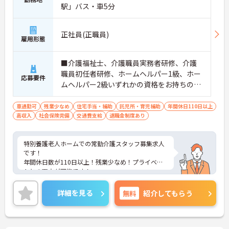
駅」バス・車5分
正社員(正職員)
雇用形態
■介護福祉士、介護職員実務者研修、介護
職員初任者研修、ホームヘルパー1級、ホー
応募要件
ムヘルパー2級いずれかの資格をお持ちの方
■老人介護経験
車通勤可
残業少なめ
住宅手当・補助
託児所・育児補助
年間休日110日以上
高収入
社会保険完備
交通費支給
退職金制度あり
特別養護老人ホームでの常勤介護スタッフ募集求人
です！
年間休日数が110日以上！残業少なめ！プライベー
トとの両立が可能です！
託児所の完備や育児休暇取得実績など子育て支援も
充実しています。
詳細を見る
無料
紹介してもらう
ご興味ある方には、面接のポイントなど、さらに詳
細をお話致しますのでお気軽にご相談ください。