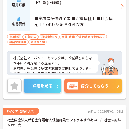
正社員(正職員)
雇用形態
■実務者研修終了者 ■介護福祉士 ■社会福
応募要件
祉士 いずれかをお持ちの方
車通勤可
日勤のみ
研修制度あり
産休･育休･介護休暇取得実績あり
社会保険完備
交通費支給
株式会社アーバンアーキテックは、茨城県ひたちな
か市に本社を構える企業です。
茨城県、千葉県に多数の施設を展開しており、近隣
の施設を巡回する形の勤務になることもあります。
70代の方も、ご自身のスキルを活かして働かれてい
る職場です。
詳細を見る
無料
紹介してもらう
デイケア（通所リハ）
更新日：2026年03月04日
社会医療法人若竹会介護老人保健施設セントラルゆうあい
社会医療法
人若竹会