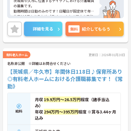
茨城県牛久市に位置するデイケアにおける介護職員
の募集です。
勤務時間は日勤のみのです！日曜日が固定休で年間
休日118日もあるためプライベートとの両立を目指
す方におすすめの環境です◎しっかりとしたフォロ
ー体制で、経験に関わらず安心してスタートできま
詳細を見る
無料
紹介してもらう
す。
ご興味のある方には、面接対策ポイントなど、さら
に詳細をご案内しますのでお気軽にご相談くださ
い！
有料老人ホーム
更新日：2026年01月20日
名称非公開 ※詳細はお問合せください
【茨城県／牛久市】年間休日118日♪保育所あり
◎有料老人ホームにおける介護職募集です！《常
勤》
月収
19.9万円～26.5万円
程度（諸手当込
み）
給料
年収
294万円～395万円
程度 ※賞与3.44ヶ月
込み