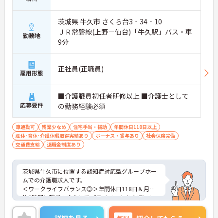
茨城県 牛久市 さくら台3‐34‐10
ＪＲ常磐線(上野－仙台)「牛久駅」バス・車
勤務地
9分
正社員(正職員)
雇用形態
■介護職員初任者研修以上 ■介護士として
応募要件
の勤務経験必須
車通勤可
残業少なめ
住宅手当・補助
年間休日110日以上
産休･育休･介護休暇取得実績あり
ボーナス・賞与あり
社会保険完備
交通費支給
退職金制度あり
茨城県牛久市に位置する認知症対応型グループホー
ムでの介護職求人です。
＜ワークライフバランス◎＞年間休日118日＆月平
均5時間と残業も少なめでプライベートを大切にし
ながらご勤務いただけます。
＜マイカー通勤OK＞駐車場も完備！雨の日の通勤に