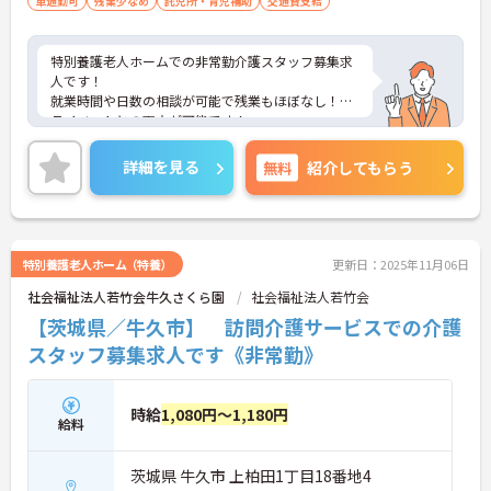
車通勤可
残業少なめ
託児所・育児補助
交通費支給
特別養護老人ホームでの非常勤介護スタッフ募集求
人です！
就業時間や日数の相談が可能で残業もほぼなし！プ
ライベートとの両立が可能です！
託児所の完備や育児休暇取得実績など子育て支援も
充実しています。
詳細を見る
無料
紹介してもらう
ご興味ある方には、面接のポイントなど、さらに詳
細をお話致しますのでお気軽にご相談ください。
特別養護老人ホーム（特養）
更新日：2025年11月06日
社会福祉法人若竹会牛久さくら園
社会福祉法人若竹会
【茨城県／牛久市】 訪問介護サービスでの介護
スタッフ募集求人です《非常勤》
時給
1,080円～1,180円
給料
茨城県 牛久市 上柏田1丁目18番地4