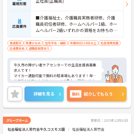
正社員(正職員)
雇用形態
■介護福祉士、介護職員実務者研修、介護
職員初任者研修、ホームヘルパー1級、ホー
応募要件
ムヘルパー2級いずれかの資格をお持ちの
方 ※無資格応相談
車通勤可
残業少なめ
住宅手当・補助
年間休日110日以上
社会保険完備
交通費支給
退職金制度あり
牛久市の障がい者ケアセンターでの生活支援員募集
求人です！
マイカー通勤可能で無料の駐車場もあります！年間
休日数118日とお休みもしっかり取れ、残業も少な
いのでプライベートとの両立をしながら働ける職場
です！
詳細を見る
無料
紹介してもらう
ご興味ある方には、面接のポイントなど、さらに詳
細をお話致しますのでお気軽にご相談ください。
グループホーム
更新日：2025年12月01日
社会福祉法人若竹会牛久コスモス園
社会福祉法人若竹会