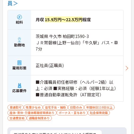
員＞
月収
15.9万円～22.5万円
程度
給料
茨城県 牛久市 柏田町1590-3
ＪＲ常磐線(上野－仙台)「牛久駅」バス・車
勤務地
7分
正社員(正職員)
雇用形態
■介護職員初任者研修（ヘルパー2級）以
上：必須 ■実務経験：必須（経験1年以上）
応募要件
■普通自動車運転免許（AT限定可）
車通勤可
残業少なめ
住宅手当・補助
日勤のみ
年間休日110日以上
産休･育休･介護休暇取得実績あり
ボーナス・賞与あり
社会保険完備
交通費支給
退職金制度あり