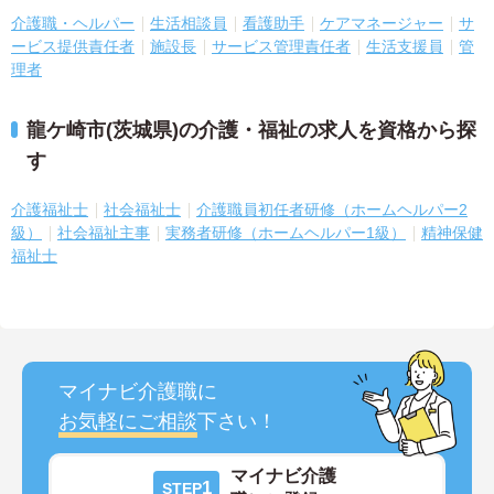
介護職・ヘルパー
生活相談員
看護助手
ケアマネージャー
サ
ービス提供責任者
施設長
サービス管理責任者
生活支援員
管
理者
龍ケ崎市(茨城県)の介護・福祉の求人を資格から探
す
介護福祉士
社会福祉士
介護職員初任者研修（ホームヘルパー2
級）
社会福祉主事
実務者研修（ホームヘルパー1級）
精神保健
福祉士
マイナビ介護職に
お気軽にご相談
下さい！
マイナビ介護
1
STEP