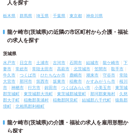
人を探す
栃木県
群馬県
埼玉県
千葉県
東京都
神奈川県
龍ケ崎市(茨城県)の近隣の市区町村から介護・福祉
の求人を探す
茨城県
水戸市
日立市
土浦市
古河市
石岡市
結城市
龍ケ崎市
下
妻市
常総市
常陸太田市
高萩市
北茨城市
笠間市
取手市
牛久市
つくば市
ひたちなか市
鹿嶋市
潮来市
守谷市
常陸
大宮市
那珂市
筑西市
坂東市
稲敷市
かすみがうら市
桜川
市
神栖市
行方市
鉾田市
つくばみらい市
小美玉市
東茨城
郡茨城町
東茨城郡大洗町
東茨城郡城里町
那珂郡東海村
久慈
郡大子町
稲敷郡美浦村
稲敷郡阿見町
結城郡八千代町
猿島郡
境町
北相馬郡利根町
龍ケ崎市(茨城県)の介護・福祉の求人を雇用形態か
ら探す