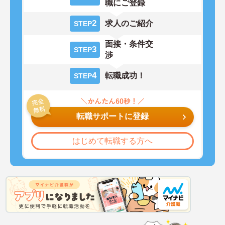
職にご登録
2
求人のご紹介
STEP
面接・条件交
3
STEP
渉
4
転職成功！
STEP
転職サポートに登録
はじめて転職する方へ