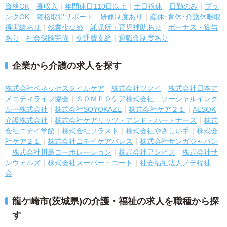
資格OK
高収入
年間休日110日以上
土日祝休
日勤のみ
ブラ
ンクOK
資格取得サポート
研修制度あり
産休･育休･介護休暇取
得実績あり
残業少なめ
託児所・育児補助あり
ボーナス・賞与
あり
社会保険完備
交通費支給
退職金制度あり
企業から介護の求人を探す
株式会社ベネッセスタイルケア
株式会社ツクイ
株式会社日本ア
メニティライフ協会
ＳＯＭＰＯケア株式会社
ソーシャルインク
ルー株式会社
株式会社SOYOKAZE
株式会社ケア２１
ALSOK
介護株式会社
株式会社ケアリッツ・アンド・パートナーズ
株式
会社ニチイ学館
株式会社ソラスト
株式会社やさしい手
株式会
社ケア２１
株式会社ニチイケアパレス
株式会社サンガジャパン
株式会社川島コーポレーション
株式会社アンビス
株式会社サ
ンウェルズ
株式会社スーパー・コート
社会福祉法人ノテ福祉
会
龍ケ崎市(茨城県)の介護・福祉の求人を職種から探
す