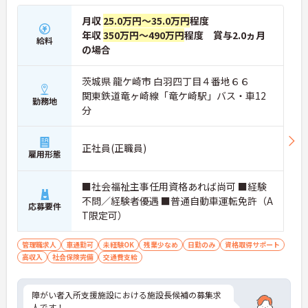
月収
25.0万円～35.0万円
程度
年収
350万円～490万円
程度 賞与2.0ヵ月
給料
の場合
茨城県 龍ケ崎市 白羽四丁目４番地６６
関東鉄道竜ヶ崎線「竜ケ崎駅」バス・車12
勤務地
分
正社員(正職員)
雇用形態
■社会福祉主事任用資格あれば尚可 ■経験
不問／経験者優遇 ■普通自動車運転免許（A
応募要件
T限定可）
管理職求人
車通勤可
未経験OK
残業少なめ
日勤のみ
資格取得サポート
高収入
社会保険完備
交通費支給
障がい者入所支援施設における施設長候補の募集求
人です！