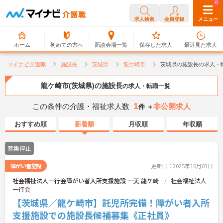
0
0
求人検索
会員登録
メニュー
ホーム
初めての方へ
面談会場一覧
保存した求人
最近見た求人
マイナビ介護職
施設長
茨城県
龍ケ崎市
茨城県の施設長の求人・
龍ケ崎市(茨城県)の施設長
の求人・転職一覧
1
この条件の介護・福祉求人数
非公開求人
件 ＋
おすすめ順
新着順
月収順
年収順
募集停止
障がい者施設
更新日：2025年10月03日
社会福祉法人一行会障がい者入所支援施設 一天 龍ケ崎
社会福祉法人
一行会
【茨城県／龍ケ崎市】託児所完備！障がい者入所
支援施設での施設長候補募集《正社員》