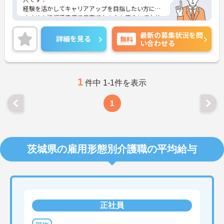
経験を活かしてキャリアアップを目指したい方にお
すすめ！託児所完備で子育て中の方も安心してお仕
事ができます！
最新の募集状況を問
ご興味ある方には、面接のポイントなど、さらに詳
詳細を見る
無料
い合わせる
細をお話致しますのでお気軽にご相談ください。
1
件中 1-1件を表示
1
茨城県の雇用形態別介護職の平均給与
正社員