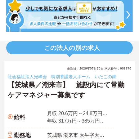
この法人の別の求人
更新日：2026年07月10日 求人番号：668876
社会福祉法人光峰会 特別養護老人ホーム いたこの郷
【茨城県／潮来市】 施設内にて常勤
ケアマネジャー募集です
月収 20.6万円～24.8万円程度（諸手当込み）
給料
年収 317万円～385万円程度（諸手当込み）
勤務地
茨城県 潮来市 大生字大生原804-556