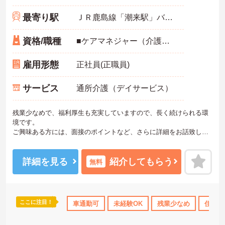
最寄り駅
ＪＲ鹿島線「潮来駅」バス・車10分
資格/職種
■ケアマネジャー（介護支援専門員）資格お持ちの方 ■普通自動車免許（AT限定可） ※未経験の方応相談
雇用形態
正社員(正職員)
サービス
通所介護（デイサービス）
残業少なめで、福利厚生も充実していますので、長く続けられる環
境です。
ご興味ある方には、面接のポイントなど、さらに詳細をお話致しま
すのでお気軽にご相談ください。
詳細を見る
紹介してもらう
無料
ここに注目！
車通勤可
未経験OK
残業少なめ
住宅手