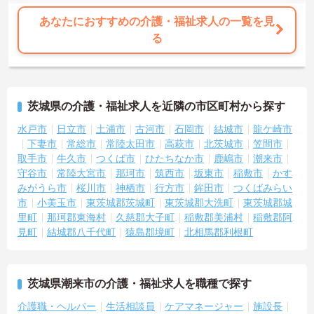
あなたにおすすめの介護・福祉求人の一覧を見
る
茨城県の介護・福祉求人を近隣の市区町村から探す
水戸市
日立市
土浦市
古河市
石岡市
結城市
龍ケ崎市
下妻市
常総市
常陸太田市
高萩市
北茨城市
笠間市
取手市
牛久市
つくば市
ひたちなか市
鹿嶋市
潮来市
守谷市
常陸大宮市
那珂市
筑西市
坂東市
稲敷市
かす
みがうら市
桜川市
神栖市
行方市
鉾田市
つくばみらい
市
小美玉市
東茨城郡茨城町
東茨城郡大洗町
東茨城郡城
里町
那珂郡東海村
久慈郡大子町
稲敷郡美浦村
稲敷郡阿
見町
結城郡八千代町
猿島郡境町
北相馬郡利根町
茨城県潮来市の介護・福祉求人を職種で探す
介護職・ヘルパー
生活相談員
ケアマネージャー
施設長