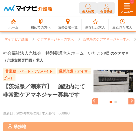
0
1
求人検索
会員登録
メニュー
ホーム
初めての方へ
面談会場一覧
保存した求人
最近見た求人
マイナビ介護職
ケアマネージャーの求人
茨城県のケアマネージャー求人
社会福祉法人光峰会 特別養護老人ホーム いたこの郷
のケアマネ
（介護支援専門員）求人
非常勤・パート・アルバイト
通所介護（デイサー
ビス）
【茨城県／潮来市】 施設内にて
非常勤ケアマネジャー募集です
更新日：2024年03月28日 求人番号：668893
勤務地