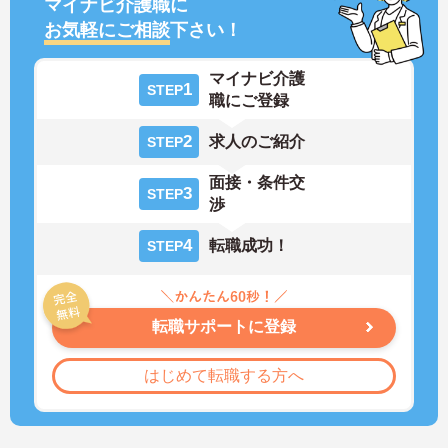
マイナビ介護職に
お気軽にご相談
下さい！
マイナビ介護
1
STEP
職にご登録
2
求人のご紹介
STEP
面接・条件交
3
STEP
渉
4
転職成功！
STEP
転職サポートに登録
はじめて転職する方へ