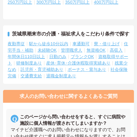
250万円以上
300万円以上
350万円以上
400万円以上
茨城県潮来市の介護・福祉求人をこだわり条件で探す
夜勤専従
駅から徒歩10分以内
車通勤可
寮・借り上げ
住
宅手当・補助
未経験OK
管理職求人
無資格OK
高収入
年間休日110日以上
日勤のみ
ブランクOK
資格取得サポー
ト
研修制度あり
産休･育休･介護休暇取得実績あり
残業少
なめ
託児所・育児補助あり
ボーナス・賞与あり
社会保険
完備
交通費支給
退職金制度あり
求人のお問い合わせに関するよくあるご質問
このページから問い合わせをすると、すぐに病院や
施設に個人情報が渡されてしまいますか？
マイナビ介護職へのお問い合わせになりますので、お問
い合わせ後すぐに求人掲載元へ情報をお渡しすることは