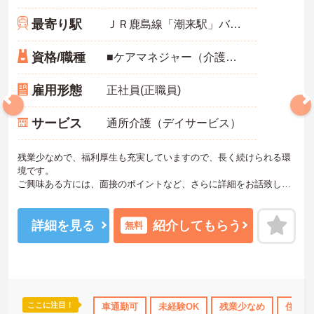
最寄り駅
ＪＲ鹿島線「潮来駅」バス・車10分
資格/職種
■ケアマネジャー（介護支援専門員）資格お持ちの方 ■普通自動車免許（AT限定可） ※未経験の方応相談
雇用形態
正社員(正職員)
サービス
通所介護（デイサービス）
残業少なめで、福利厚生も充実していますので、長く続けられる環
境です。
ご興味ある方には、面接のポイントなど、さらに詳細をお話致しま
すのでお気軽にご相談ください。
詳細を見る
紹介してもらう
無料
ここに注目！
資格OK
産休･育休･介護休暇取得実績あり
車通勤可
未経験OK
社会保険完備
残業少なめ
交通費
住宅手