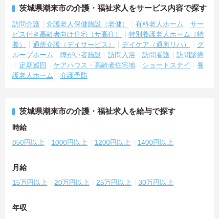
茨城県潮来市の介護・福祉求人をサービス内容で探す
訪問介護
介護老人保健施設（老健）
有料老人ホーム
サー
ビス付き高齢者向け住宅（サ高住）
特別養護老人ホーム（特
養）
通所介護（デイサービス）
デイケア（通所リハ）
グ
ループホーム
障がい者施設
訪問入浴
訪問看護
訪問診療
定期巡回
ケアハウス・高齢者住宅地
ショートステイ
養
護老人ホーム
介護予防
茨城県潮来市の介護・福祉求人を給与で探す
時給
850円以上
1000円以上
1200円以上
1400円以上
月給
15万円以上
20万円以上
25万円以上
30万円以上
年収