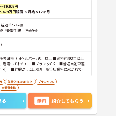
円～39.9万円
～479万円
程度 ※月給×12ヶ月
新取手4-7-40
線「新取手駅」徒歩9分
)
任者研修（旧ヘルパー2級）以上 ■実務経験2年以上
、看護いずれか） ■ブランクOK ■普通自動車運
限定可) ■経験2年以上必須 ※管理業務に就かれてい
可
年間休日110日以上
ブランクOK
交通費支給
見る
無料
紹介してもらう