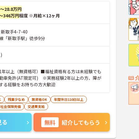
円～28.8万円
～346万円
程度 ※月給×12ヶ月
新取手4-7-40
線「新取手駅」徒歩9分
)
1年以上（無資格可）■福祉資格有る方は未経験でも
動車免許(AT限定可) ※実務経験2年以上の方、障が
する経験をお持ちの方大歓迎
K
残業少なめ
無資格OK
年間休日110日以上
社会保険完備
交通費支給
見る
無料
紹介してもらう