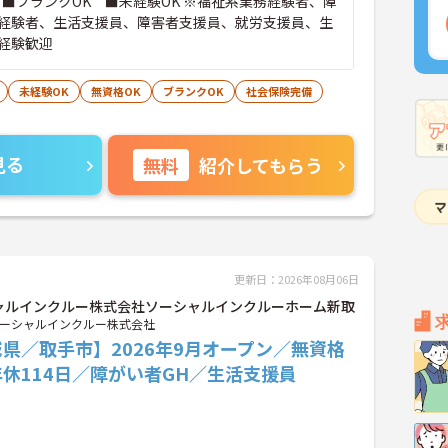
 ■ブランクOK ■未経験OK ※福祉系業務経験者、障
経験者、生活支援員、障害者支援員、就労支援員、生
経験歓迎
未経験OK
無資格OK
ブランクOK
社会保険完備
見る
無料
紹介してもらう
更新日：2026年08月06日
ャルインクルー株式会社ソーシャルインクルーホーム新取
ーシャルインクルー株式会社
県／取手市】2026年9月オープン／無資格
休114日／障がい者GH／生活支援員