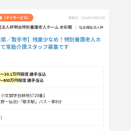
護（デイサービス）
更新日：2026年05月26日
祉法人絆明会特別養護老人ホーム 水彩館
社会福祉法人絆
城県／取手市】残業少なめ！特別養護老人ホ
にて常勤介護スタッフ募集です
円～30.1万円
程度 諸手当込
～400万円
程度 諸手当込
 小文間字谷耕地5720番1
上野－仙台)「取手駅」バス・車8分
)