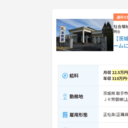
通所介
社会福
明会
【茨
ーム
月収
22.5万
給料
年収
310万円
茨城県 取手市
勤務地
ＪＲ常磐線(
雇用形態
正社員(正職員