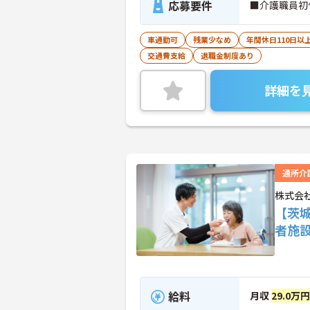
応募要件
■介護職員初
車通勤可
残業少なめ
年間休日110日以
交通費支給
退職金制度あり
詳細を
通所介
株式会
【茨
者施
給料
月収
29.0万円