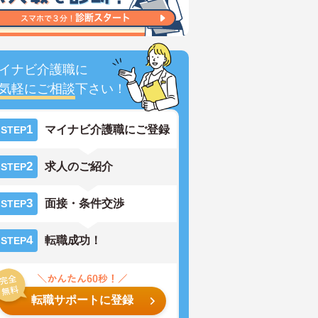
イナビ介護職に
気軽にご相談
下さい！
1
マイナビ介護職にご登録
STEP
2
求人のご紹介
STEP
3
面接・条件交渉
STEP
4
転職成功！
STEP
転職サポートに登録