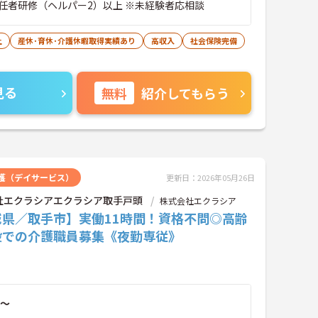
任者研修（ヘルパー2）以上 ※未経験者応相談
上
産休･育休･介護休暇取得実績あり
高収入
社会保険完備
見る
無料
紹介してもらう
護（デイサービス）
更新日：2026年05月26日
社エクラシアエクラシア取手戸頭
株式会社エクラシア
城県／取手市】実働11時間！資格不問◎高齢
設での介護職員募集《夜勤専従》
～