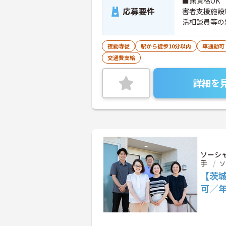
■無資格OK
応募要件
害者支援施設
活相談員等の
夜勤専従
駅から徒歩10分以内
車通勤可
交通費支給
詳細を
ソーシ
手
ソ
【茨城
可／年