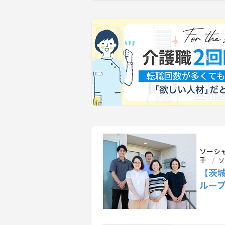
ソーシ
手
ソ
【茨城
ルー