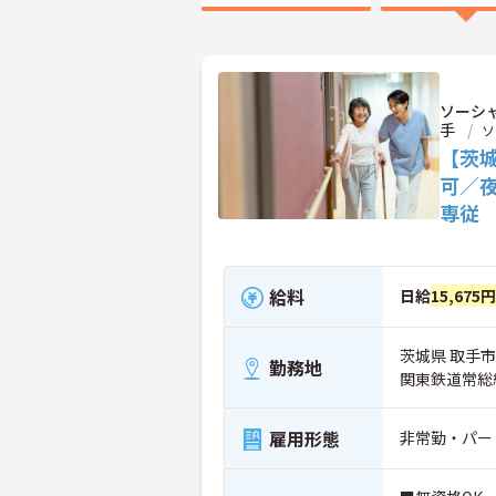
ソーシ
手
ソ
【茨
可／
専従
給料
日給
15,675円
茨城県 取手市 
勤務地
関東鉄道常総
雇用形態
非常勤・パー