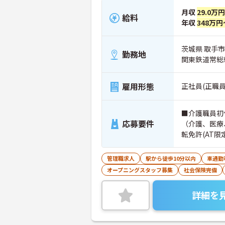
月収
29.0万
給料
年収
348万円
茨城県 取手市 
勤務地
関東鉄道常総
雇用形態
正社員(正職員
■介護職員初
応募要件
（介護、医療
転免許(AT
た方歓迎
管理職求人
駅から徒歩10分以内
車通勤
オープニングスタッフ募集
社会保険完備
詳細を