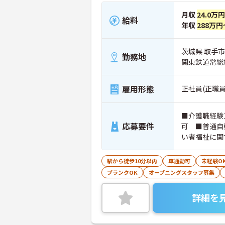
月収
24.0万
給料
年収
288万円
茨城県 取手市 
勤務地
関東鉄道常総
雇用形態
正社員(正職員
■介護職経験
応募要件
可 ■普通自
い者福祉に関
駅から徒歩10分以内
車通勤可
未経験O
ブランクOK
オープニングスタッフ募集
詳細を