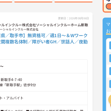
更新日：2026年08月06日
マ
ャルインクルー株式会社ソーシャルインクルーホーム新取
ーシャルインクルー株式会社
お
城県／取手市】無資格可／週1日～＆Wワーク
夜間複数名体制／障がい者GH／世話人／夜勤
～
新取手4-7-40
線「新取手駅」徒歩9分
ト・アルバイト