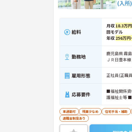
(入所)
月収
18.3万
給料
回モデル
年収
256万円
鹿児島県 霧島
勤務地
ＪＲ日豊本線
雇用形態
正社員(正職員
■福祉関係資
応募要件
護福祉士等 
車通勤可
残業少なめ
住宅手当・補助
退職金制度あり