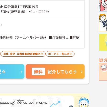
市 国分福島1丁目5番19号
「国分(鹿児島)駅」バス・車10分
)
任者研修（ホームヘルパー2級） ■介護福祉士 ■経験
産休･育休･介護休暇取得実績あり
ボーナス・賞与あり
見る
無料
紹介してもらう