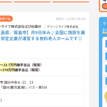
人ホーム
更新日：2026年07月16日
マ
ンライフ株式会社はぴね国分
グリーンライフ株式会社
お
児島県／霧島市】月9日休み♪全国に施設を展
る安定企業が運営する有料老人ホームです◎
円～23.7万円
諸手当込（程度）
～370万円
諸手当込（程度）
市 国分中央６-21‐13
「国分(鹿児島)駅」バス・車5分
)