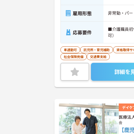
雇用形態
非常勤・パー
■介護職員初
応募要件
可）
車通勤可
託児所・育児補助
資格取得サ
社会保険完備
交通費支給
詳細を
デイケ
医療法
会
【鹿