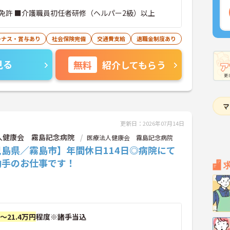
免許 ■介護職員初任者研修（ヘルパー2級）以上
ーナス・賞与あり
社会保険完備
交通費支給
退職金制度あり
見る
無料
紹介してもらう
更新日：2026年07月14日
人健康会 霧島記念病院
医療法人健康会 霧島記念病院
児島県／霧島市】年間休日114日◎病院にて
助手のお仕事です！
円～21.4万円
程度※諸手当込