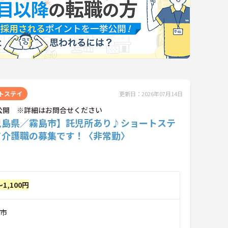
トステイ
更新日：2026年07月14日
公開 ※詳細はお問合せください
児島県／霧島市】託児所あり♪ショートステ
て介護職の募集です！〈非常勤〉
～1,100円
島市