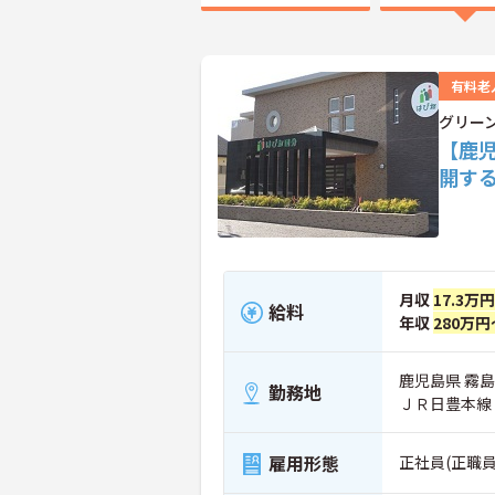
有料老
グリー
【鹿
開す
月収
17.3万
給料
年収
280万円
鹿児島県 霧島
勤務地
ＪＲ日豊本線
雇用形態
正社員(正職員