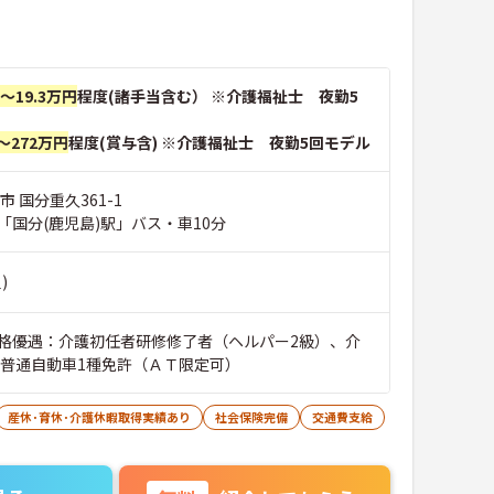
円～19.3万円
程度(諸手当含む） ※介護福祉士 夜勤5
～272万円
程度(賞与含) ※介護福祉士 夜勤5回モデル
市 国分重久361-1
「国分(鹿児島)駅」バス・車10分
)
格優遇：介護初任者研修修了者（ヘルパー2級）、介
■普通自動車1種免許（ＡＴ限定可）
産休･育休･介護休暇取得実績あり
社会保険完備
交通費支給