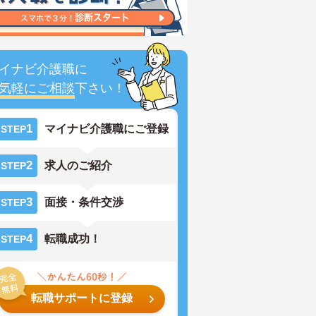
イナビ介護職に
気軽にご相談
下さい！
1
マイナビ介護職にご登録
STEP
2
求人のご紹介
STEP
3
面接・条件交渉
STEP
4
転職成功！
STEP
転職サポートに登録