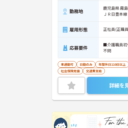
鹿児島県 霧島
勤務地
ＪＲ日豊本線
雇用形態
正社員(正職員
■介護職員初
応募要件
不問
車通勤可
日勤のみ
年間休日110日以上
社会保険完備
交通費支給
詳細を