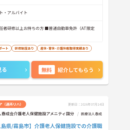
ト・アルバイト
任者研修以上お持ちの方 ■普通自動車免許（AT限定
ポート
研修制度あり
産休･育休･介護休暇取得実績あり
見る
無料
紹介してもらう
ア（通所リハ）
更新日：2026年07月14日
人春成会介護老人保健施設アメニティ国分
医療法人春成
児島県/霧島市】介護老人保健施設での介護職