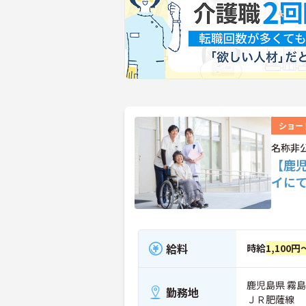
ショー
名称非
【鹿
イに
給料
時給
1,100円
鹿児島県 霧
勤務地
ＪＲ肥薩線