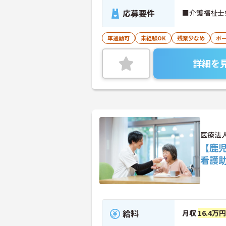
応募要件
■介護福祉士
車通勤可
未経験OK
残業少なめ
ボ
詳細を
医療法
【鹿
看護
給料
月収
16.4万