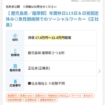
更新日：2025年02月27日
名称非公開 ※詳細はお問合せください
【 鹿児島県／薩摩郡】年間休日115日＆日祝固定
休み◎急性期病院でのソーシャルワーカー《正社
員》
月収
17.0万円～21.0万円
程度
給料
鹿児島県 薩摩郡さつま町
勤務地
正社員(正職員)
雇用形態
■社会福祉士 ※経験不問
応募要件
車通勤可
残業少なめ
日勤のみ
年間休日110日以上
ボーナス・賞与あり
社会保険完備
交通費支給
退職金制度あり