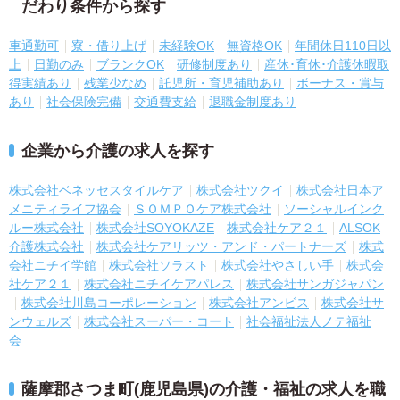
だわり条件から探す
車通勤可
寮・借り上げ
未経験OK
無資格OK
年間休日110日以
上
日勤のみ
ブランクOK
研修制度あり
産休･育休･介護休暇取
得実績あり
残業少なめ
託児所・育児補助あり
ボーナス・賞与
あり
社会保険完備
交通費支給
退職金制度あり
企業から介護の求人を探す
株式会社ベネッセスタイルケア
株式会社ツクイ
株式会社日本ア
メニティライフ協会
ＳＯＭＰＯケア株式会社
ソーシャルインク
ルー株式会社
株式会社SOYOKAZE
株式会社ケア２１
ALSOK
介護株式会社
株式会社ケアリッツ・アンド・パートナーズ
株式
会社ニチイ学館
株式会社ソラスト
株式会社やさしい手
株式会
社ケア２１
株式会社ニチイケアパレス
株式会社サンガジャパン
株式会社川島コーポレーション
株式会社アンビス
株式会社サ
ンウェルズ
株式会社スーパー・コート
社会福祉法人ノテ福祉
会
薩摩郡さつま町(鹿児島県)の介護・福祉の求人を職