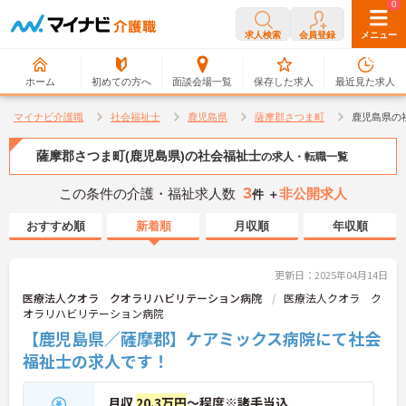
0
0
求人検索
会員登録
メニュー
ホーム
初めての方へ
面談会場一覧
保存した求人
最近見た求人
マイナビ介護職
社会福祉士
鹿児島県
薩摩郡さつま町
鹿児島県の
薩摩郡さつま町(鹿児島県)の社会福祉士
の求人・転職一覧
3
この条件の介護・福祉求人数
非公開求人
件 ＋
おすすめ順
新着順
月収順
年収順
更新日：2025年04月14日
医療法人クオラ クオラリハビリテーション病院
医療法人クオラ ク
オラリハビリテーション病院
【鹿児島県／薩摩郡】ケアミックス病院にて社会
福祉士の求人です！
月収
20.3万円
～程度※諸手当込