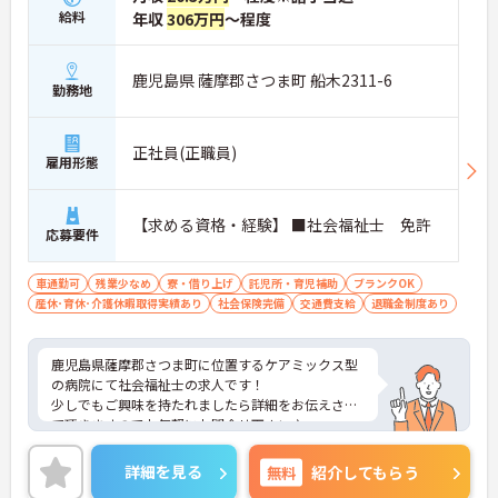
給料
年収
306万円
～程度
鹿児島県 薩摩郡さつま町 船木2311-6
勤務地
正社員(正職員)
雇用形態
【求める資格・経験】 ■社会福祉士 免許
応募要件
車通勤可
残業少なめ
寮・借り上げ
託児所・育児補助
ブランクOK
産休･育休･介護休暇取得実績あり
社会保険完備
交通費支給
退職金制度あり
鹿児島県薩摩郡さつま町に位置するケアミックス型
の病院にて社会福祉士の求人です！
少しでもご興味を持たれましたら詳細をお伝えさせ
て頂きますのでお気軽にお問合せ下さい♪
詳細を見る
無料
紹介してもらう