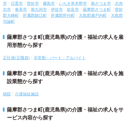
市
日置市
曽於市
霧島市
いちき串木野市
南さつま市
志布
志市
奄美市
南九州市
伊佐市
姶良市
薩摩郡さつま町
曽於
郡大崎町
肝属郡錦江町
肝属郡肝付町
大島郡瀬戸内町
大島郡
与論町
薩摩郡さつま町(鹿児島県)の介護・福祉の求人を雇
用形態から探す
正社員(正職員)
非常勤・パート・アルバイト
薩摩郡さつま町(鹿児島県)の介護・福祉の求人を施
設業態から探す
病院
介護福祉施設
薩摩郡さつま町(鹿児島県)の介護・福祉の求人をサ
ービス内容から探す