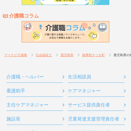
介護職コラム
マイナビ介護職
社会福祉士
鹿児島県
薩摩郡さつま町
鹿児島県の
介護職・ヘルパー
生活相談員
看護助手
ケアマネジャー
主任ケアマネジャー
サービス提供責任者
施設長
児童発達支援管理責任者