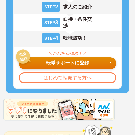
2
求人のご紹介
STEP
面接・条件交
3
STEP
渉
4
転職成功！
STEP
転職サポートに登録
はじめて転職する方へ