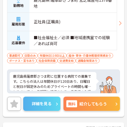
鹿児島県 薩摩郡さつま町 宮之城屋地1378番
勤務地
地
正社員(正職員)
雇用形態
■社会福祉士／必須 ■地域連携室での経験
応募要件
／あれば尚可
車通勤可
日勤のみ
年間休日110日以上
産休･育休･介護休暇取得実績あり
ボーナス・賞与あり
社会保険完備
交通費支給
退職金制度あり
鹿児島県薩摩郡さつま町に位置する病院での募集で
す。こちらの法人は年間休日が120日あり、日曜日
と祝日が固定休みのためプライベートの時間も確保
しやすいです。各部署と連携をとり、患者様の入退
院に関わることができるやりがいのあるお仕事で
す。ご興味のある方には面接のポイントをお伝えし
詳細を見る
無料
紹介してもらう
ますので、お気軽にお問い合わせください。