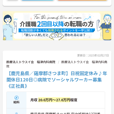
更新日：2025年02月27日
医療法人トウスイ会 稲津内科病院
医療法人トウスイ会 稲津内科病
院
【鹿児島県／薩摩郡さつま町】日祝固定休み♪年
間休日120日◎病院でソーシャルワーカー募集
《正社員》
月収
20.0万円～27.0万円
程度
給料