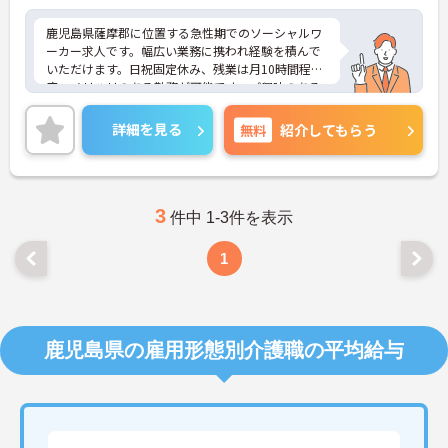
鹿児島県薩摩郡に位置する急性期でのソーシャルワ
ーカー求人です。幅広い業務に携われ経験を積んで
いただけます。日祝固定休み、残業は月10時間程
度、メリハリのある勤務が可能です。ご興味のある
方には、面接対策ポイントなど、さらに詳細をお話
しいたしますのでお気軽にご相談ください！
詳細を見る
無料
紹介してもらう
3
件中 1-3件を表示
1
鹿児島県の雇用形態別介護職の平均給与