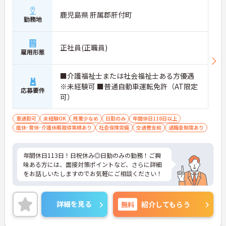
鹿児島県 肝属郡肝付町
勤務地
正社員(正職員)
雇用形態
■介護福祉士または社会福祉士ある方優遇
※未経験可 ■普通自動車運転免許（AT限定
応募要件
可）
車通勤可
未経験OK
残業少なめ
日勤のみ
年間休日110日以上
産休･育休･介護休暇取得実績あり
社会保険完備
交通費支給
退職金制度あり
年間休日113日！日祝休み◎日勤のみの勤務！ご興
味ある方には、面接対策ポイントなど、さらに詳細
をお話しいたしますのでお気軽にご相談ください！
詳細を見る
無料
紹介してもらう