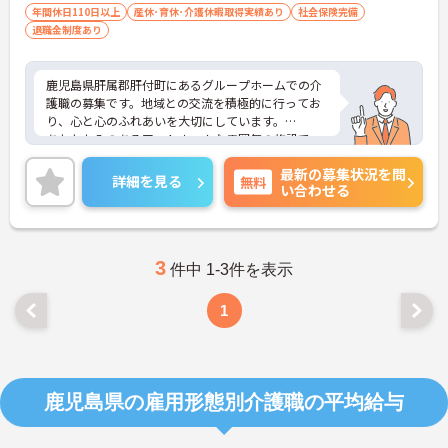
年間休日110日以上
産休･育休･介護休暇取得実績あり
社会保険完備
退職金制度あり
鹿児島県肝属郡肝付町にあるグループホームでの介
護職の募集です。地域との交流を積極的に行ってお
り、心と心のふれあいを大切にしています。
あたたかみのあるアットホームな雰囲気の施設で
す。年間休日が110日もあるため、家庭との両立が
最新の募集状況を問
しやすい職場です。
詳細を見る
無料
い合わせる
ご興味のある方には、面接対策ポイントなど、さら
に詳細をお話しいたしますのでお気軽にご相談くだ
さい！
3
件中 1-3件を表示
1
鹿児島県の雇用形態別介護職の平均給与