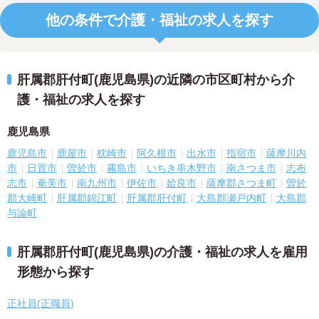
他の条件で介護・福祉の求人を探す
肝属郡肝付町(鹿児島県)の近隣の市区町村から介
護・福祉の求人を探す
鹿児島県
鹿児島市
鹿屋市
枕崎市
阿久根市
出水市
指宿市
薩摩川内
市
日置市
曽於市
霧島市
いちき串木野市
南さつま市
志布
志市
奄美市
南九州市
伊佐市
姶良市
薩摩郡さつま町
曽於
郡大崎町
肝属郡錦江町
肝属郡肝付町
大島郡瀬戸内町
大島郡
与論町
肝属郡肝付町(鹿児島県)の介護・福祉の求人を雇用
形態から探す
正社員(正職員)