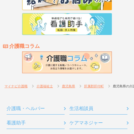
介護職コラム
マイナビ介護職
介護福祉士
鹿児島県
肝属郡肝付町
鹿児島県の介
介護職・ヘルパー
生活相談員
看護助手
ケアマネジャー