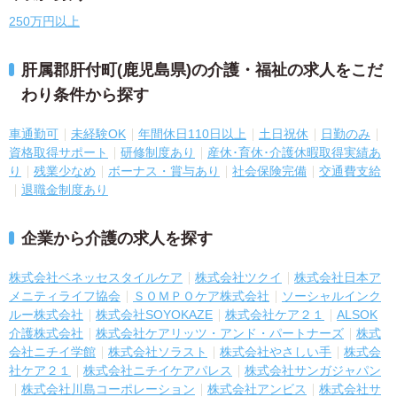
250万円以上
肝属郡肝付町(鹿児島県)の介護・福祉の求人をこだ
わり条件から探す
車通勤可
未経験OK
年間休日110日以上
土日祝休
日勤のみ
資格取得サポート
研修制度あり
産休･育休･介護休暇取得実績あ
り
残業少なめ
ボーナス・賞与あり
社会保険完備
交通費支給
退職金制度あり
企業から介護の求人を探す
株式会社ベネッセスタイルケア
株式会社ツクイ
株式会社日本ア
メニティライフ協会
ＳＯＭＰＯケア株式会社
ソーシャルインク
ルー株式会社
株式会社SOYOKAZE
株式会社ケア２１
ALSOK
介護株式会社
株式会社ケアリッツ・アンド・パートナーズ
株式
会社ニチイ学館
株式会社ソラスト
株式会社やさしい手
株式会
社ケア２１
株式会社ニチイケアパレス
株式会社サンガジャパン
株式会社川島コーポレーション
株式会社アンビス
株式会社サ