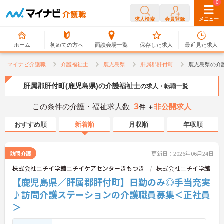
0
0
求人検索
会員登録
メニュー
ホーム
初めての方へ
面談会場一覧
保存した求人
最近見た求人
マイナビ介護職
介護福祉士
鹿児島県
肝属郡肝付町
鹿児島県の介
肝属郡肝付町(鹿児島県)の介護福祉士
の求人・転職一覧
3
この条件の介護・福祉求人数
非公開求人
件 ＋
おすすめ順
新着順
月収順
年収順
訪問介護
更新日：2026年06月24日
株式会社ニチイ学館ニチイケアセンターきもつき
株式会社ニチイ学館
【鹿児島県／肝属郡肝付町】日勤のみ◎手当充実
♪訪問介護ステーションの介護職員募集＜正社員
＞