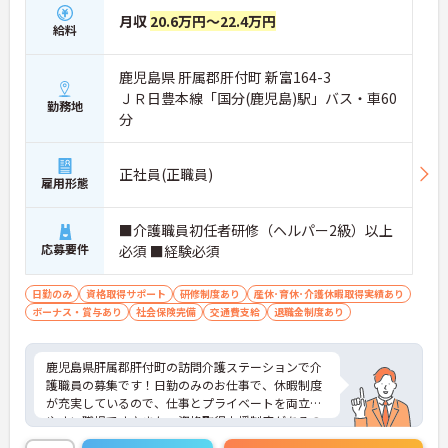
月収
20.6万円～22.4万円
給料
鹿児島県 肝属郡肝付町 新富164-3
ＪＲ日豊本線「国分(鹿児島)駅」バス・車60
勤務地
分
正社員(正職員)
雇用形態
■介護職員初任者研修（ヘルパー2級）以上
応募要件
必須 ■経験必須
日勤のみ
資格取得サポート
研修制度あり
産休･育休･介護休暇取得実績あり
ボーナス・賞与あり
社会保険完備
交通費支給
退職金制度あり
鹿児島県肝属郡肝付町の訪問介護ステーションで介
護職員の募集です！日勤のみのお仕事で、休暇制度
が充実しているので、仕事とプライベートを両立し
やすい職場です♪また、資格取得支援制度があるの
で、働きながらスキルアップも目指せます！ご興味