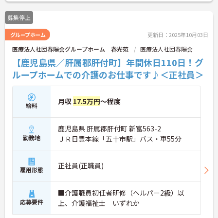
募集停止
グループホーム
更新日：2025年10月03日
医療法人社団春陽会グループホーム 春光苑
医療法人社団春陽会
【鹿児島県／肝属郡肝付町】年間休日110日！グ
ループホームでの介護のお仕事です♪＜正社員＞
月収
17.5万円
～程度
給料
鹿児島県 肝属郡肝付町 新富563-2
勤務地
ＪＲ日豊本線「五十市駅」バス・車55分
正社員(正職員)
雇用形態
■介護職員初任者研修（ヘルパー2級）以
応募要件
上、介護福祉士 いずれか