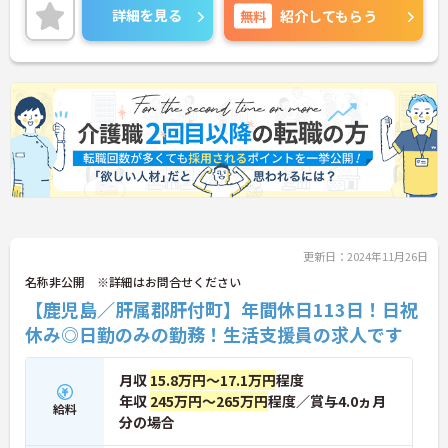
のある方は面接ポイントをお伝えしますので、お気
詳細を見る
無料
紹介してもらう
軽にご連絡ください。
更新日：2024年11月26日
名称非公開 ※詳細はお問合せください
【鹿児島／肝属郡肝付町】年間休日113日！日祝
休み◎日勤のみの勤務！生活支援員の求人です
月収
15.8万円～17.1万円
程度
年収
245万円～265万円
程度／賞与4.0ヵ月
給料
分の場合