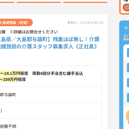
人保健施設（老健）
更新日：2025年02月27日
マ
公開 ※詳細はお問合せください
お
児島県／大島郡与論町】残業ほぼ無し！介護
保健施設の介護スタッフ募集求人《正社員》
円～24.1万円
程度 夜勤6回分手当含む諸手当込
～289万円
程度
島郡与論町
)
■経験不問