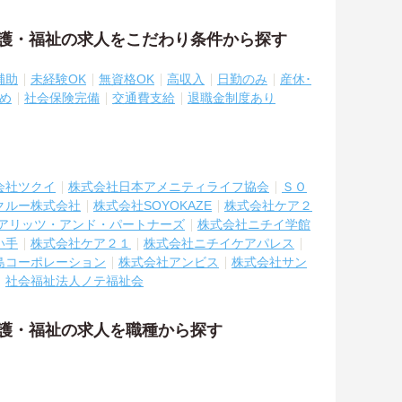
介護・福祉の求人をこだわり条件から探す
補助
未経験OK
無資格OK
高収入
日勤のみ
産休･
め
社会保険完備
交通費支給
退職金制度あり
会社ツクイ
株式会社日本アメニティライフ協会
ＳＯ
クルー株式会社
株式会社SOYOKAZE
株式会社ケア２
アリッツ・アンド・パートナーズ
株式会社ニチイ学館
い手
株式会社ケア２１
株式会社ニチイケアパレス
島コーポレーション
株式会社アンビス
株式会社サン
社会福祉法人ノテ福祉会
介護・福祉の求人を職種から探す