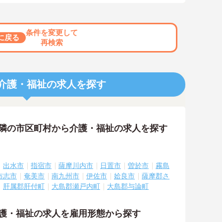
条件を変更して
に戻る
再検索
介護・福祉の求人を探す
近隣の市区町村から介護・福祉の求人を探す
出水市
指宿市
薩摩川内市
日置市
曽於市
霧島
布志市
奄美市
南九州市
伊佐市
姶良市
薩摩郡さ
肝属郡肝付町
大島郡瀬戸内町
大島郡与論町
介護・福祉の求人を雇用形態から探す