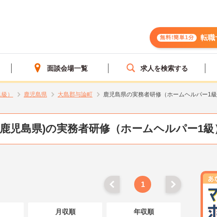
転職
無料!簡単1分
面談会場一覧
求人を検索する
1級）
鹿児島県
大島郡与論町
鹿児島県の実務者研修（ホームヘルパー1
(鹿児島県)の実務者研修（ホームヘルパー1級
1
月収順
年収順