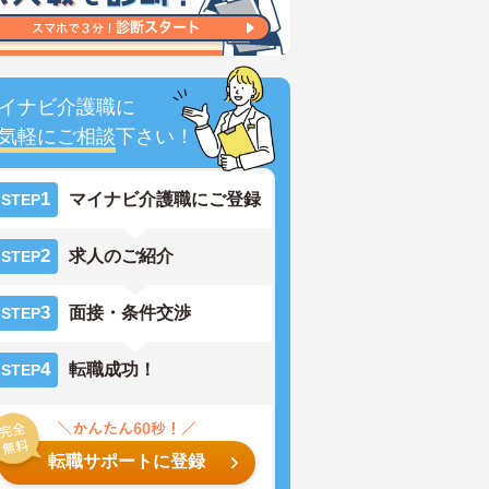
イナビ介護職に
気軽にご相談
下さい！
1
マイナビ介護職にご登録
STEP
2
求人のご紹介
STEP
3
面接・条件交渉
STEP
4
転職成功！
STEP
転職サポートに登録