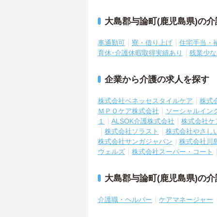
大島郡与論町(鹿児島県)の
車通勤可
寮・借り上げ
住宅手当・
育休･介護休暇取得実績あり
残業少な
企業から介護の求人を探す
株式会社ベネッセスタイルケア
株式
ＭＰＯケア株式会社
ソーシャルイン
１
ALSOK介護株式会社
株式会社ケ
株式会社ソラスト
株式会社やさし
株式会社サンガジャパン
株式会社川
ウェルズ
株式会社スーパー・コート
大島郡与論町(鹿児島県)の
介護職・ヘルパー
ケアマネージャー