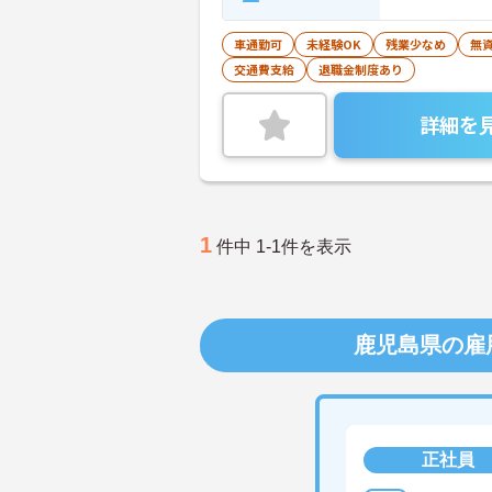
車通勤可
未経験OK
残業少なめ
無資
交通費支給
退職金制度あり
詳細を
1
件中 1-1件を表示
鹿児島県の雇
正社員