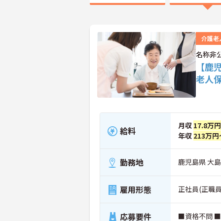
介護老
名称非
【鹿
老人
月収
17.8万
給料
年収
213万円
勤務地
鹿児島県 大
雇用形態
正社員(正職員
応募要件
■資格不問 