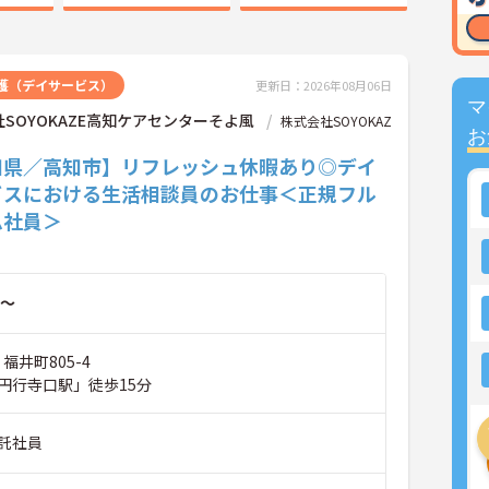
護（デイサービス）
更新日：2026年08月06日
マ
SOYOKAZE高知ケアセンターそよ風
株式会社SOYOKAZ
お
知県／高知市】リフレッシュ休暇あり◎デイ
ビスにおける生活相談員のお仕事＜正規フル
ム社員＞
～
福井町805-4
円行寺口駅」徒歩15分
託社員