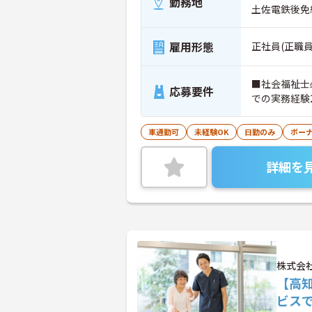
勤務地
土佐電鉄後免
雇用形態
正社員(正職員
■社会福祉士
応募要件
での実務経験
車通勤可
未経験OK
日勤のみ
ボー
詳細を
株式会社
【高
ビス