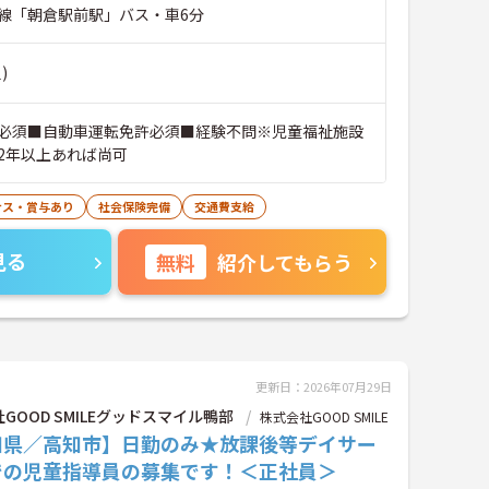
線「朝倉駅前駅」バス・車6分
)
必須■自動車運転免許必須■経験不問※児童福祉施設
2年以上あれば尚可
ナス・賞与あり
社会保険完備
交通費支給
見る
無料
紹介してもらう
更新日：2026年07月29日
GOOD SMILEグッドスマイル鴨部
株式会社GOOD SMILE
知県／高知市】日勤のみ★放課後等デイサー
での児童指導員の募集です！＜正社員＞