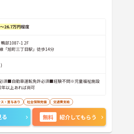
円～26.7万円
程度
部1087-1 2F
線「旭町三丁目駅」徒歩14分
)
必須■自動車運転免許必須■経験不問※児童福祉施設
2年以上あれば尚可
ナス・賞与あり
社会保険完備
交通費支給
見る
無料
紹介してもらう