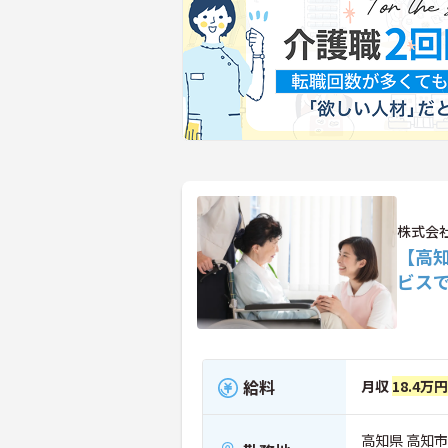
株式会社
【高
ビス
給料
月収
18.4万
高知県 高知市