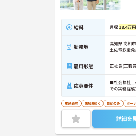
給料
月収
18.4万
高知県 高知市 鴨
勤務地
土佐電鉄後免
雇用形態
正社員(正職員
■社会福祉士
応募要件
での実務経験
車通勤可
未経験OK
日勤のみ
ボー
詳細を