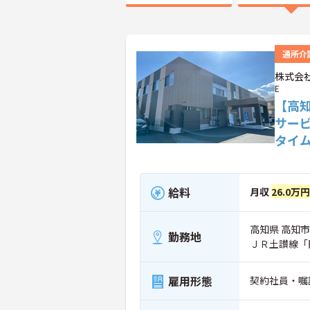
通所介
株式会社
E
【高
サー
タイ
給料
月収
26.0万円
高知県 高知市 
勤務地
ＪＲ土讃線「
雇用形態
契約社員・嘱