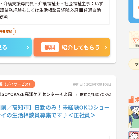
・介護支援専門員・介護福祉士・社会福祉主事：いず
介護業務経験もしくは生活相談員経験必須 ■普通自動
必須
通費支給
見る
無料
紹介してもらう
護（デイサービス）
更新日：2026年08月06日
SOYOKAZE高知ケアセンターそよ風
株式会社SOYOKAZ
知県／高知市】日勤のみ！未経験OK◎ショー
テイの生活相談員募集です♪＜正社員＞