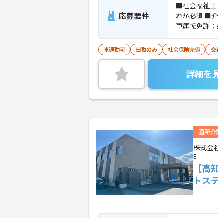
■社会福祉士
応募要件
れか必須 ■
車運転免許：
車通勤可
日勤のみ
社会保険完備
交
詳細を
通所介
株式会社
E
【高
トス