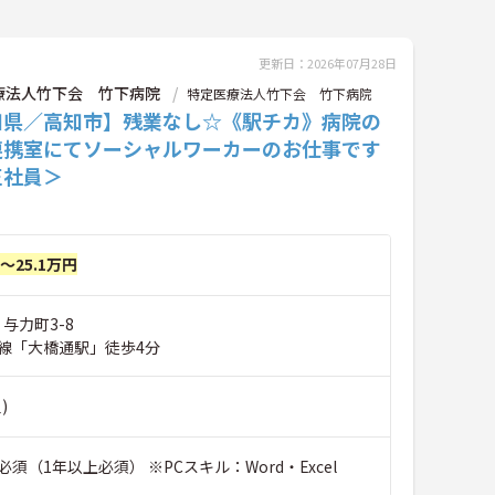
更新日：2026年07月28日
療法人竹下会 竹下病院
特定医療法人竹下会 竹下病院
知県／高知市】残業なし☆《駅チカ》病院の
連携室にてソーシャルワーカーのお仕事です
正社員＞
円～25.1万円
 与力町3-8
線「大橋通駅」徒歩4分
)
須（1年以上必須） ※PCスキル：Word・Excel