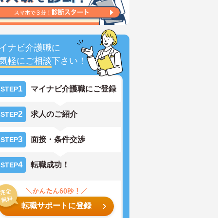
イナビ介護職に
気軽にご相談
下さい！
1
マイナビ介護職にご登録
STEP
2
求人のご紹介
STEP
3
面接・条件交渉
STEP
4
転職成功！
STEP
転職サポートに登録