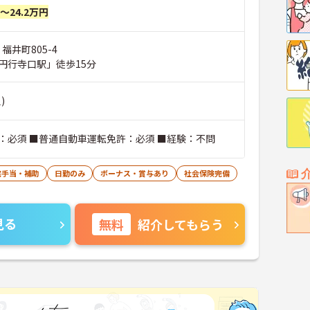
円～24.2万円
福井町805-4
円行寺口駅」徒歩15分
)
：必須 ■普通自動車運転免許：必須 ■経験：不問
宅手当・補助
日勤のみ
ボーナス・賞与あり
社会保険完備
見る
無料
紹介してもらう