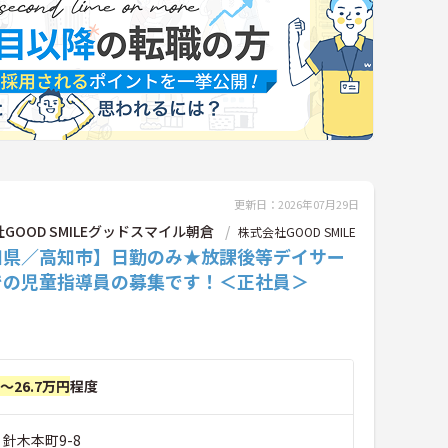
更新日：2026年07月29日
GOOD SMILEグッドスマイル朝倉
株式会社GOOD SMILE
知県／高知市】日勤のみ★放課後等デイサー
での児童指導員の募集です！＜正社員＞
円～26.7万円
程度
 針木本町9-8