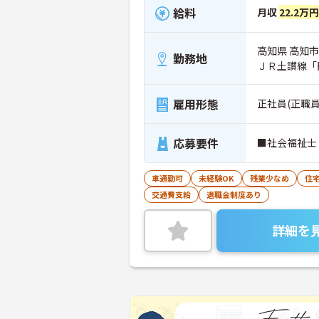
給料
月収
22.2万
高知県 高知市 
勤務地
ＪＲ土讃線「
雇用形態
正社員(正職員
応募要件
■社会福祉士
車通勤可
未経験OK
残業少なめ
住
交通費支給
退職金制度あり
詳細を