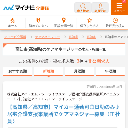
0
0
求人検索
会員登録
メニュー
ホーム
初めての方へ
面談会場一覧
保存した求人
最近見た求人
マイナビ介護職
ケアマネージャー
高知県
高知市
高知県のケアマ
高知市(高知県)のケアマネージャー
の求人・転職一覧
3
この条件の介護・福祉求人数
非公開求人
件 ＋
おすすめ順
新着順
月収順
年収順
更新日：2026年08月03日
株式会社アイ・エム・シーライフステージ居宅介護支援事業所アイエムシ
ー
株式会社アイ・エム・シーライフステージ
【高知県／高知市】マイカー通勤可◎日勤のみ♪
居宅介護支援事業所でケアマネジャー募集〈正社
員〉