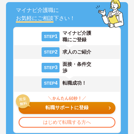
マイナビ介護職に
お気軽にご相談
下さい！
マイナビ介護
1
STEP
職にご登録
2
求人のご紹介
STEP
面接・条件交
3
STEP
渉
4
転職成功！
STEP
転職サポートに登録
はじめて転職する方へ