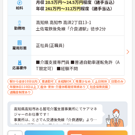
月収
20.5万円～24.5万円
程度（諸手当込）
給料
年収
261万円～312万円
程度（諸手当込）
高知県 高知市 高須2丁目13-1
勤務地
土佐電鉄後免線「介良通駅」徒歩2分
正社員(正職員)
雇用形態
■介護支援専門員 ■普通自動車運転免許（A
応募要件
T限定可） ■経験不問
駅から徒歩10分以内
車通勤可
未経験OK
残業少なめ
土日祝休
日勤のみ
年間休日110日以上
産休･育休･介護休暇取得実績あり
社会保険完備
退職金制度あり
高知県高知市ある居宅介護支援事業所にてケアマネ
ジャーのお仕事です！
事業所は、とさでん交通後免線「介良通駅」より徒
歩2分の場所にあり、アクセス抜群☆
また、無料の駐車場を完備しており、マイカー通勤