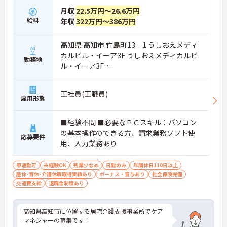
月収
22.5万円～26.6万円
給料
年収
322万円～386万円
高知県 高知市 竹島町13‐1 うしおえメディ
カルビル・イーア3F うしおえメディカルビ
勤務地
ル・イーア3F
ＪＲ土讃線「高知駅」バス・車8分
正社員(正職員)
雇用形態
■経験不問 ■必要なＰＣスキル：パソコン
の基本操作のできる方、請求業務ソフト使
応募要件
用、入力業務あり
車通勤可
未経験OK
残業少なめ
日勤のみ
年間休日110日以上
産休･育休･介護休暇取得実績あり
ボーナス・賞与あり
社会保険完備
交通費支給
退職金制度あり
高知県高知市に位置する居宅介護支援事業所でケア
マネジャーの募集です！