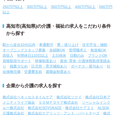
250万円以上
300万円以上
350万円以上
400万円以上
500万円
以上
高知市(高知県)の介護・福祉の求人をこだわり条件
から探す
駅から徒歩10分以内
車通勤可
寮・借り上げ
住宅手当・補助
オープニングスタッフ募集
未経験OK
管理職求人
無資格OK
高収入
年間休日110日以上
土日祝休
日勤のみ
ブランクOK
資格取得サポート
研修制度あり
産休･育休･介護休暇取得実績あ
り
残業少なめ
託児所・育児補助あり
ボーナス・賞与あり
社
会保険完備
交通費支給
退職金制度あり
企業から介護の求人を探す
株式会社ベネッセスタイルケア
株式会社ツクイ
株式会社日本ア
メニティライフ協会
ＳＯＭＰＯケア株式会社
ソーシャルインク
ルー株式会社
株式会社SOYOKAZE
株式会社ケア２１
ALSOK
介護株式会社
株式会社ケアリッツ・アンド・パートナーズ
株式