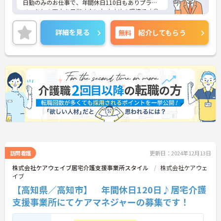
日勤のみのお仕事で、年間休日110日もありプライ
ベートとの両立を目指す方におすすめの環境です◎
無料駐車場もある為マイカーでの通勤も楽々♪現場
経験のない方でもチャレンジできる職場で、フォロ
詳細を見る
無料
紹介してもらう
ー体制もあり、経験に関わらず安心してスタートで
きます。
こちらの求人にご興味がございましたら面接のポイ
ントもお伝えしますので是非ご応募お待ちしており
ます。
訪問看護
更新日：2024年12月13日
株式会社ケアウェイブ居宅介護支援事業所スタイル
株式会社ケアウェ
イブ
【高知県／高知市】 年間休日120日♪居宅介護
支援事業所にてケアマネジャーの募集です！