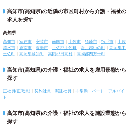
高知市(高知県)の近隣の市区町村から介護・福祉の
求人を探す
高知県
高知市
室戸市
安芸市
南国市
土佐市
須崎市
宿毛市
土佐
清水市
香南市
香美市
土佐郡土佐町
吾川郡いの町
高岡郡中
土佐町
高岡郡越知町
高岡郡日高村
高岡郡四万十町
高知市(高知県)の介護・福祉の求人を雇用形態から
探す
正社員(正職員)
契約社員・嘱託社員
非常勤・パート・アルバイ
ト
高知市(高知県)の介護・福祉の求人を施設業態から
探す