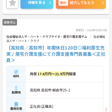
も可能と便利です！
詳細を見る
無料
紹介してもらう
土日休みの完全週休2日制♪年間休日は120日と多
く、プライベートと仕事が両立しやすいのもおすす
めしたいポイントのひとつ！
ご興味がある方は是非一度マイナビまでお問い合わ
募集停止
せください！さらに詳細などお伝えします！！
更新日：2026年06月30日
社会福祉法人ザ・ハート・クラブサイタ・居宅介護支援ポム
社会福祉
法人ザ・ハート・クラブ
【高知県／高知市】年間休日120日◎福利厚生充
実♪居宅介護支援にて介護支援専門員募集＜正社
員＞
月収
17.6万円～21.9万円
程度
給料
高知県 高知市 朝倉甲25-1
勤務地
正社員(正職員)
雇用形態