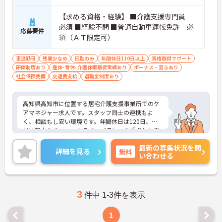
【求める資格・経験】 ■介護支援専門員
必須 ■経験不問 ■普通自動車運転免許 必
応募要件
須（ＡＴ限定可）
車通勤可
残業少なめ
日勤のみ
年間休日110日以上
資格取得サポート
研修制度あり
産休･育休･介護休暇取得実績あり
ボーナス・賞与あり
社会保険完備
交通費支給
退職金制度あり
高知県高知市に位置する居宅介護支援事業所でのケ
アマネジャー求人です。スタッフ同士の連携もよ
く、相談もし安い環境です。年間休日は120日、残
業は基本なく、ワークライフバランスを重視した働
き方も叶います。福利厚生も整っており安心して長
最新の募集状況を問
くご就業いただけます。ご興味のある方には、面接
詳細を見る
無料
い合わせる
対策ポイントなど、さらに詳細をお話しいたします
のでお気軽にご相談ください！
3
件中 1-3件を表示
1