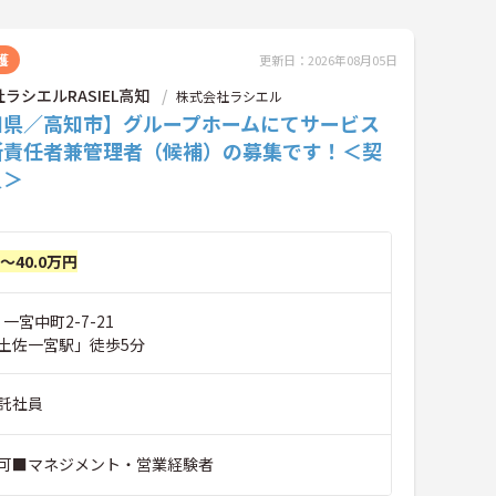
護
更新日：2026年08月05日
ラシエルRASIEL高知
株式会社ラシエル
知県／高知市】グループホームにてサービス
所責任者兼管理者（候補）の募集です！＜契
員＞
円～40.0万円
一宮中町2-7-21
土佐一宮駅」徒歩5分
託社員
可■マネジメント・営業経験者