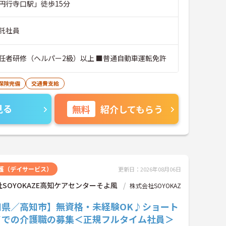
円行寺口駅」徒歩15分
託社員
任者研修（ヘルパー2級）以上 ■普通自動車運転免許
保険完備
交通費支給
見る
無料
紹介してもらう
護（デイサービス）
更新日：2026年08月06日
SOYOKAZE高知ケアセンターそよ風
株式会社SOYOKAZ
知県／高知市】無資格・未経験OK♪ショート
イでの介護職の募集＜正規フルタイム社員＞