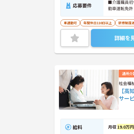
■介護職員初
応募要件
動車運転免許
車通勤可
年間休日110日以上
研修制度
詳細を
通所介
社会福
【高
サー
給料
月収
19.0万