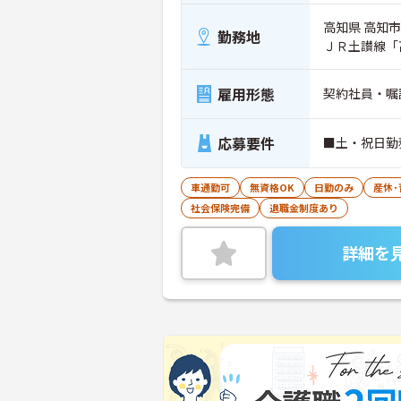
高知県 高知市 
勤務地
ＪＲ土讃線「
雇用形態
契約社員・嘱
応募要件
■土・祝日勤
車通勤可
無資格OK
日勤のみ
産休
社会保険完備
退職金制度あり
詳細を