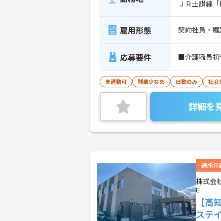
ＪＲ土讃線「
雇用形態
契約社員・嘱
応募要件
■介護職員初
車通勤可
残業少なめ
日勤のみ
社会
詳細を
通所介
株式会社
E
【高
ステ