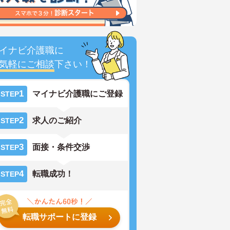
イナビ介護職に
気軽にご相談
下さい！
1
マイナビ介護職にご登録
STEP
2
求人のご紹介
STEP
3
面接・条件交渉
STEP
4
転職成功！
STEP
転職サポートに登録