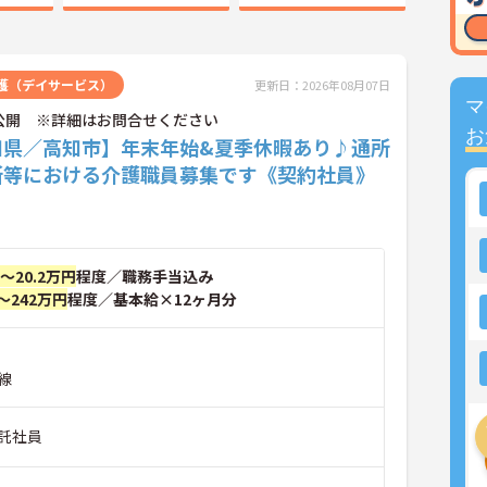
護（デイサービス）
更新日：2026年08月07日
マ
公開 ※詳細はお問合せください
お
知県／高知市】年末年始&夏季休暇あり♪通所
所等における介護職員募集です《契約社員》
円～20.2万円
程度／職務手当込み
～242万円
程度／基本給×12ヶ月分
線
託社員