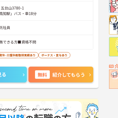
五台山3780-1
高知駅」バス・車18分
託社員
務できる方■資格不問
･育休･介護休暇取得実績あり
ボーナス・賞与あり
見る
無料
紹介してもらう