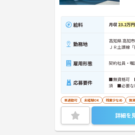
給料
月収
23.2万
高知県 高知市 
勤務地
ＪＲ土讃線「
雇用形態
契約社員・嘱
■無資格可 
応募要件
須 ■必要な
車通勤可
未経験OK
残業少なめ
無資
詳細を