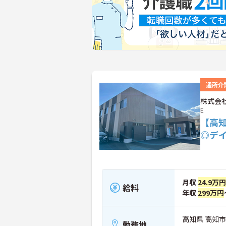
通所介
株式会社
E
【高
◎デ
月収
24.9万円
給料
年収
299万円
高知県 高知市 
勤務地