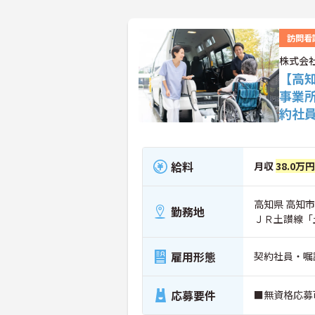
訪問看
株式会社
【高
事業
約社
給料
月収
38.0万
高知県 高知市 
勤務地
ＪＲ土讃線「
雇用形態
契約社員・嘱
応募要件
■無資格応募