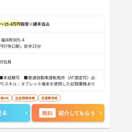
円～25.4万円
程度※諸手当込
福井町805-4
円行寺口駅」徒歩15分
託社員
■未経験可 ■普通自動車運転免許（AT限定可）必
PCスキル：タブレット端末を使用した記録業務あり
格OK
社会保険完備
交通費支給
見る
無料
紹介してもらう