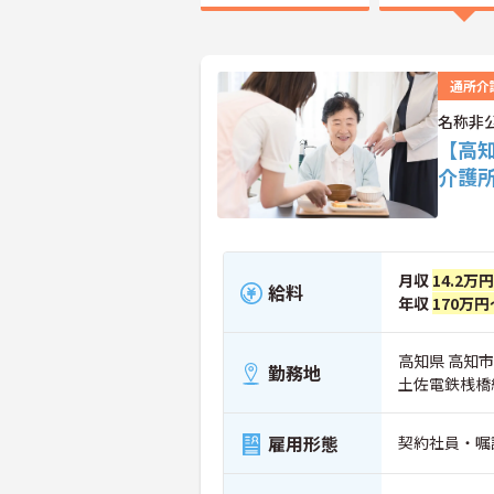
通所介
名称非
【高
介護
月収
14.2万
給料
年収
170万円
高知県 高知市
勤務地
土佐電鉄桟橋
雇用形態
契約社員・嘱