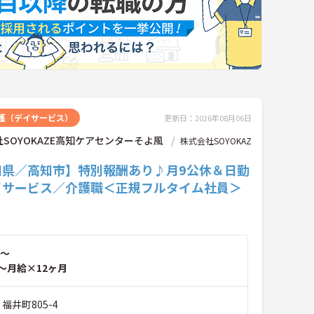
護（デイサービス）
更新日：2026年08月06日
SOYOKAZE高知ケアセンターそよ風
株式会社SOYOKAZ
知県／高知市】特別報酬あり♪月9公休＆日勤
イサービス／介護職＜正規フルタイム社員＞
～
～月給×12ヶ月
福井町805-4