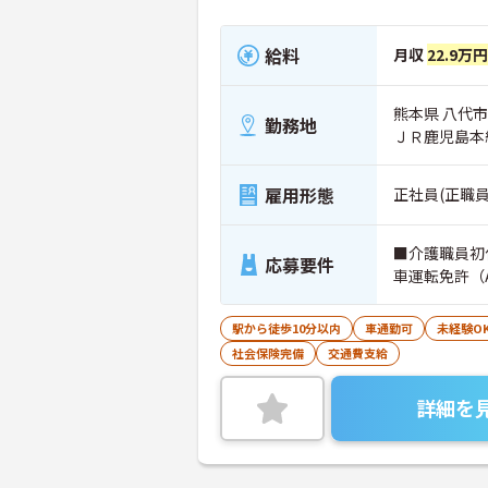
給料
月収
22.9万
熊本県 八代市
勤務地
ＪＲ鹿児島本
雇用形態
正社員(正職員
■介護職員初
応募要件
車運転免許（
駅から徒歩10分以内
車通勤可
未経験O
社会保険完備
交通費支給
詳細を