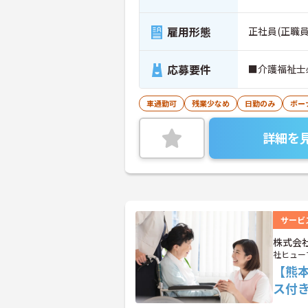
雇用形態
正社員(正職員
応募要件
■介護福祉士
車通勤可
残業少なめ
日勤のみ
ボー
詳細を
サービ
株式会
社ヒュー
【熊
ス付