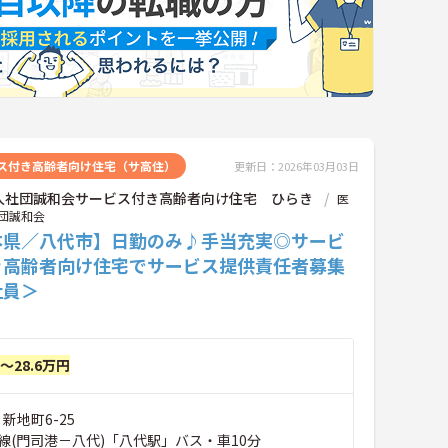
ス付き高齢者向け住宅（サ高住）
更新日：2026年03月03日
人社団誠和会サービス付き高齢者向け住宅 ひらき
医
団誠和会
本県／八代市】日勤のみ♪手当充実◎サービ
き高齢者向け住宅でサービス提供責任者募集
社員＞
円～28.6万円
新地町6-25
線(門司港－八代)「八代駅」バス・車10分