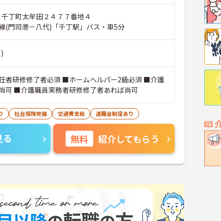
市 千丁町太牟田２４７７番地４
線(門司港－八代)「千丁駅」バス・車5分
)
任者研修修了者必須 ■ホームヘルパー2級必須 ■介護
尚可 ■介護職員実務者研修修了者あれば尚可
り
社会保険完備
交通費支給
退職金制度あり
見る
無料
紹介してもらう