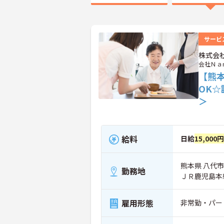
サービ
株式会
会社Ｎａ
【熊本
OK
＞
給料
日給
15,000円
熊本県 八代市
勤務地
ＪＲ鹿児島本
雇用形態
非常勤・パー