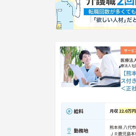
サービ
医療法
療法人社
【熊
ス付
＜正
給料
月収
22.0万
熊本県 八代市 
勤務地
ＪＲ鹿児島本