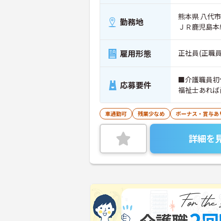
熊本県 八代
勤務地
ＪＲ鹿児島本
雇用形態
正社員(正職員
■介護職員初
応募要件
福祉士あれば
車通勤可
残業少なめ
ボーナス・賞与あ
詳細を