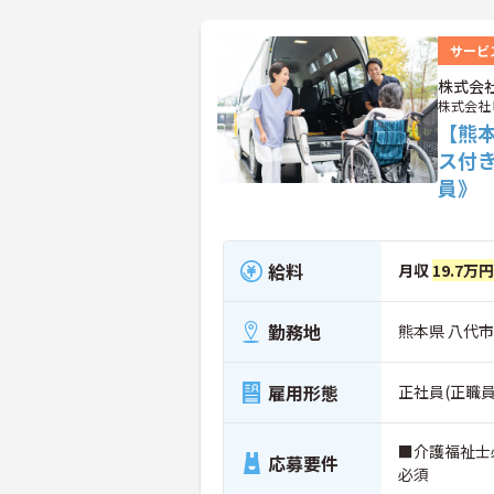
サービ
株式会
株式会社
【熊
ス付
員》
給料
月収
19.7万
勤務地
熊本県 八代市
雇用形態
正社員(正職員
■介護福祉士
応募要件
必須