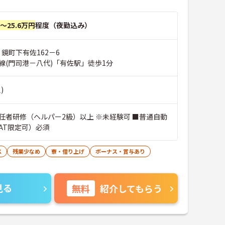
円～25.6万円
程度（夜勤込み）
 鏡町下有佐162－6
線(門司港－八代)「有佐駅」徒歩1分
)
任者研修（ヘルパー2級）以上 ※未経験可 ■普通自動
AT限定可）必須
K
残業少なめ
寮・借り上げ
ボーナス・賞与あり
見る
無料
紹介してもらう