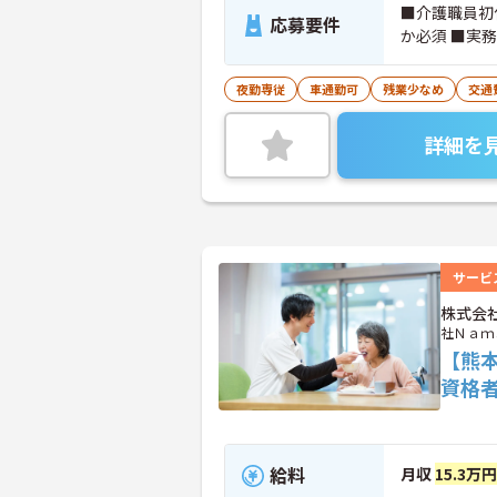
■介護職員初
応募要件
か必須 ■実
夜勤専従
車通勤可
残業少なめ
交通
詳細を
サービ
株式会
社Ｎａｍ
【熊
資格
給料
月収
15.3万