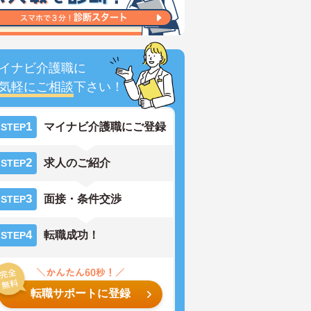
イナビ介護職に
気軽にご相談
下さい！
1
マイナビ介護職にご登録
STEP
2
求人のご紹介
STEP
3
面接・条件交渉
STEP
4
転職成功！
STEP
転職サポートに登録