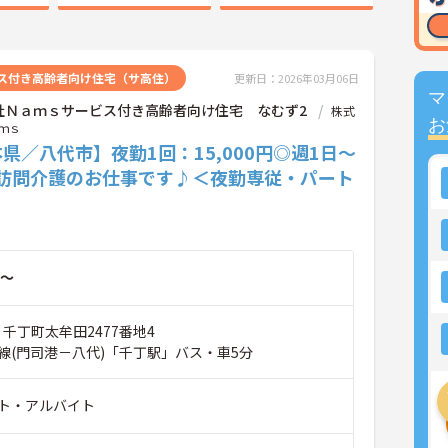
ス付き高齢者向け住宅（サ高住）
更新日：2026年03月06日
マ
社Ｎａｍｓサービス付き高齢者向け住宅 なむず2
株式
お
ｍｓ
県／八代市】夜勤1回：15,000円◎週1日～
☆訪問介護のお仕事です♪＜夜勤専従・パート
～
 千丁町太牟田2477番地4
線(門司港－八代)「千丁駅」バス・車5分
ト・アルバイト