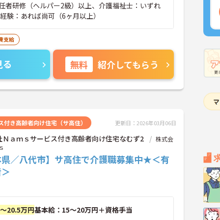
任者研修（ヘルパー2級）以上、介護福祉士：いずれ
務経験：あれば尚可（6ヶ月以上）
費支給
見る
無料
紹介してもらう
ス付き高齢者向け住宅（サ高住）
更新日：2026年03月06日
社Ｎａｍｓサービス付き高齢者向け住宅なむず2
株式会
ｓ
本県／八代市】サ高住で介護職募集中★＜有
者＞
円～20.5万円
基本給：15～20万円＋資格手当