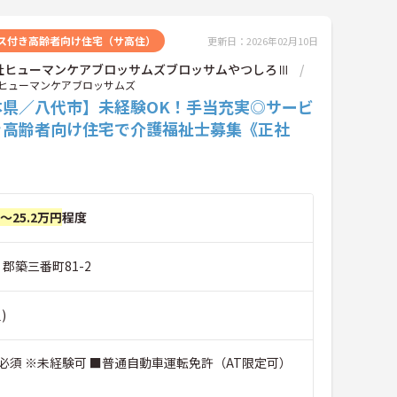
ス付き高齢者向け住宅（サ高住）
更新日：2026年02月10日
社ヒューマンケアブロッサムズブロッサムやつしろⅢ
ヒューマンケアブロッサムズ
本県／八代市】未経験OK！手当充実◎サービ
き高齢者向け住宅で介護福祉士募集《正社
円～25.2万円
程度
 郡築三番町81-2
)
必須 ※未経験可 ■普通自動車運転免許（AT限定可）