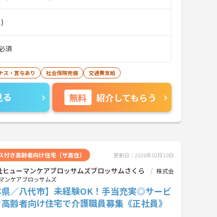
)
必須
ナス・賞与あり
社会保険完備
交通費支給
見る
無料
紹介してもらう
ス付き高齢者向け住宅（サ高住）
更新日：2026年02月10日
社ヒューマンケアブロッサムズブロッサムさくら
株式会
マンケアブロッサムズ
本県／八代市】未経験OK！手当充実◎サービ
き高齢者向け住宅で介護職員募集《正社員》