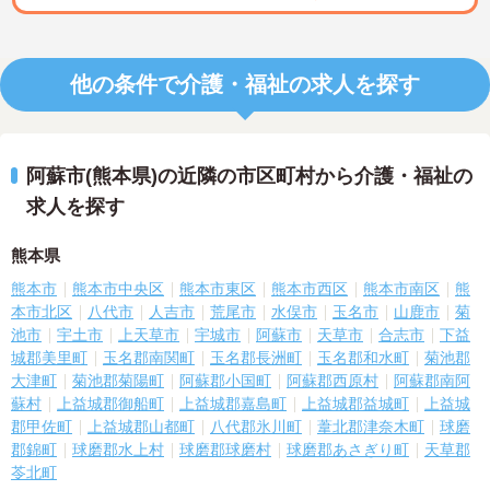
他の条件で介護・福祉の求人を探す
阿蘇市(熊本県)の近隣の市区町村から介護・福祉の
求人を探す
熊本県
熊本市
熊本市中央区
熊本市東区
熊本市西区
熊本市南区
熊
本市北区
八代市
人吉市
荒尾市
水俣市
玉名市
山鹿市
菊
池市
宇土市
上天草市
宇城市
阿蘇市
天草市
合志市
下益
城郡美里町
玉名郡南関町
玉名郡長洲町
玉名郡和水町
菊池郡
大津町
菊池郡菊陽町
阿蘇郡小国町
阿蘇郡西原村
阿蘇郡南阿
蘇村
上益城郡御船町
上益城郡嘉島町
上益城郡益城町
上益城
郡甲佐町
上益城郡山都町
八代郡氷川町
葦北郡津奈木町
球磨
郡錦町
球磨郡水上村
球磨郡球磨村
球磨郡あさぎり町
天草郡
苓北町