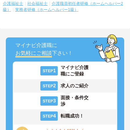
介護福祉士
社会福祉士
介護職員初任者研修（ホームヘルパー2
級）
実務者研修（ホームヘルパー1級）
マイナビ介護職に
お気軽にご相談
下さい！
マイナビ介護
1
STEP
職にご登録
2
求人のご紹介
STEP
面接・条件交
3
STEP
渉
4
転職成功！
STEP