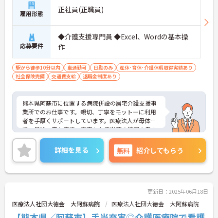
正社員(正職員)
雇用形態
◆介護支援専門員 ◆Excel、Wordの基本操
応募要件
作
駅から徒歩10分以内
車通勤可
日勤のみ
産休･育休･介護休暇取得実績あり
社会保険完備
交通費支給
退職金制度あり
熊本県阿蘇市に位置する病院併設の居宅介護支援事
業所でのお仕事です。親切、丁寧をモットーに利用
者を手厚くサポートしています。医療法人が母体
で、昇給・賞与実績、充実した手当等の待遇の良さ
も魅力♪安定した環境の中で働きたい方にもおすす
めです。ご興味のある方には、面接対策ポイントな
詳細を見る
無料
紹介してもらう
ど、さらに詳細をお話しいたしますのでお気軽にご
相談ください！
更新日：2025年06月18日
医療法人社団大徳会 大阿蘇病院
医療法人社団大徳会 大阿蘇病院
【熊本県／阿蘇市】手当充実◎介護医療院で看護