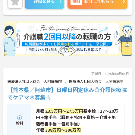
詳細を見る
無料
紹介してもらう
更新日：2026年08月04日
医療法人社団大徳会 大阿蘇病院
医療法人社団大徳会 大阿蘇病院
【熊本県／阿蘇市】日曜日固定休み◎介護医療院
でケアマネ募集☆
月収
23.5万円～27.5万円
基本給：17～20万
円＋諸手当（職務＋特別＋資格＋介護＋処
給料
遇改善手当＋皆勤手当）
年収
338万円～396万円