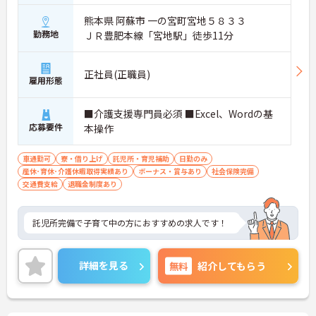
熊本県 阿蘇市 一の宮町宮地５８３３
勤務地
ＪＲ豊肥本線「宮地駅」徒歩11分
正社員(正職員)
雇用形態
■介護支援専門員必須 ■Excel、Wordの基
応募要件
本操作
車通勤可
寮・借り上げ
託児所・育児補助
日勤のみ
産休･育休･介護休暇取得実績あり
ボーナス・賞与あり
社会保険完備
交通費支給
退職金制度あり
託児所完備で子育て中の方におすすめの求人です！
詳細を見る
無料
紹介してもらう