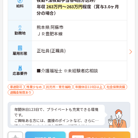
夜勤+深夜勤手当各4回分込み）
給料
年収
263万円～263万円
程度（賞与3.0ヶ月
分の場合）
熊本県 阿蘇市
勤務地
ＪＲ豊肥本線
正社員(正職員)
雇用形態
■介護福祉士 ※未経験者応相談
応募要件
車通勤可
残業少なめ
託児所・育児補助
年間休日110日以上
社会保険完備
退職金制度あり
年間休日123日で、プライベートも充実できる環境
です。
ご興味ある方には、面接のポイントなど、さらに詳
細をお話致しますのでお気軽にご相談ください。