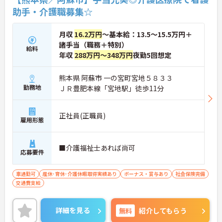
助手・介護職募集☆
月収
16.2万円
～基本給：13.5～15.5万円＋
諸手当（職務＋特別）
給料
年収
288万円～348万円
夜勤5回想定
熊本県 阿蘇市 一の宮町宮地５８３３
勤務地
ＪＲ豊肥本線「宮地駅」徒歩11分
正社員(正職員)
雇用形態
■介護福祉士あれば尚可
応募要件
車通勤可
産休･育休･介護休暇取得実績あり
ボーナス・賞与あり
社会保険完備
交通費支給
詳細を見る
無料
紹介してもらう