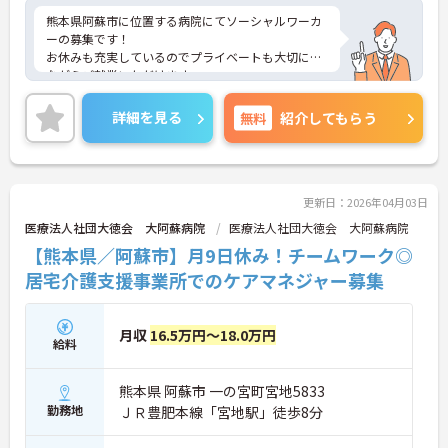
熊本県阿蘇市に位置する病院にてソーシャルワーカ
ーの募集です！
お休みも充実しているのでプライベートも大切にし
ながらご就業いただけます。
ご興味ある方には、面接対策ポイントなど、さらに
詳細をお話しいたしますのでお気軽にご相談くださ
詳細を見る
無料
紹介してもらう
い！
更新日：2026年04月03日
医療法人社団大徳会 大阿蘇病院
医療法人社団大徳会 大阿蘇病院
【熊本県／阿蘇市】月9日休み！チームワーク◎
居宅介護支援事業所でのケアマネジャー募集
月収
16.5万円～18.0万円
給料
熊本県 阿蘇市 一の宮町宮地5833
勤務地
ＪＲ豊肥本線「宮地駅」徒歩8分