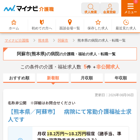
0
0
求人検索
会員登録
メニュー
ホーム
初めての方へ
面談会場一覧
保存した求人
最近見た求人
マイナビ介護職
熊本県
阿蘇市
熊本県の病院の求人・転職一覧
阿蘇市(熊本県)の病院
の介護職・福祉の求人・転職一覧
5
この条件の介護・福祉求人数
非公開求人
件 ＋
おすすめ順
新着順
月収順
年収順
更新日：2026年08月06日
名称非公開 ※詳細はお問合せください
【熊本県／阿蘇市】 病院にて常勤介護福祉士求
人です
月収
18.2万円～18.2万円
程度（諸手当、準