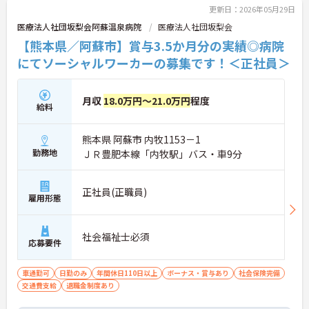
更新日：2026年05月29日
医療法人社団坂梨会阿蘇温泉病院
医療法人社団坂梨会
【熊本県／阿蘇市】賞与3.5か月分の実績◎病院
にてソーシャルワーカーの募集です！＜正社員＞
月収
18.0万円～21.0万円
程度
給料
熊本県 阿蘇市 内牧1153－1
勤務地
ＪＲ豊肥本線「内牧駅」バス・車9分
正社員(正職員)
雇用形態
社会福祉士必須
応募要件
車通勤可
日勤のみ
年間休日110日以上
ボーナス・賞与あり
社会保険完備
交通費支給
退職金制度あり