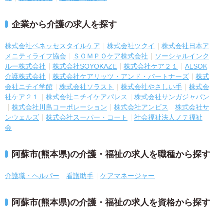
企業から介護の求人を探す
株式会社ベネッセスタイルケア
株式会社ツクイ
株式会社日本ア
メニティライフ協会
ＳＯＭＰＯケア株式会社
ソーシャルインク
ルー株式会社
株式会社SOYOKAZE
株式会社ケア２１
ALSOK
介護株式会社
株式会社ケアリッツ・アンド・パートナーズ
株式
会社ニチイ学館
株式会社ソラスト
株式会社やさしい手
株式会
社ケア２１
株式会社ニチイケアパレス
株式会社サンガジャパン
株式会社川島コーポレーション
株式会社アンビス
株式会社サ
ンウェルズ
株式会社スーパー・コート
社会福祉法人ノテ福祉
会
阿蘇市(熊本県)の介護・福祉の求人を職種から探す
介護職・ヘルパー
看護助手
ケアマネージャー
阿蘇市(熊本県)の介護・福祉の求人を資格から探す