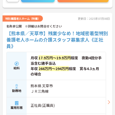
お話しいたしますのでお気軽にご相談ください。
特別養護老人ホーム（特養）
更新日：2025年07月08日
名称非公開 ※詳細はお問合せください
【熊本県／天草市】残業少なめ！地域密着型特別
養護老人ホームの介護スタッフ募集求人《正社
員》
月収
17.9万円～19.9万円
程度 夜勤4回分手
当含む諸手当込
給料
年収
266万円～294万円
程度 賞与4.3ヵ月
の場合
熊本県 天草市
勤務地
ＪＲ三角線
正社員(正職員)
雇用形態