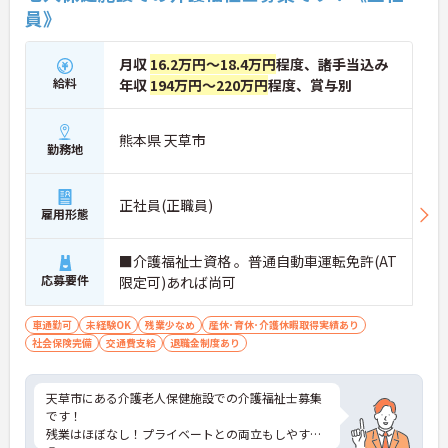
員》
月収
16.2万円～18.4万円
程度、諸手当込み
給料
年収
194万円～220万円
程度、賞与別
熊本県 天草市
勤務地
正社員(正職員)
雇用形態
■介護福祉士資格 。普通自動車運転免許(AT
応募要件
限定可)あれば尚可
車通勤可
未経験OK
残業少なめ
産休･育休･介護休暇取得実績あり
社会保険完備
交通費支給
退職金制度あり
天草市にある介護老人保健施設での介護福祉士募集
です！
残業はほぼなし！プライベートとの両立もしやすい