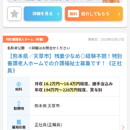
です。認知症ケアに関する知識も深まります。残業
は基本なくプライベートとの両立もしやすい◎
ご興味ある方には、面接対策ポイントなど、詳細を
詳細を見る
無料
紹介してもらう
お話しいたしますのでお気軽にご相談ください。
特別養護老人ホーム（特養）
更新日：2025年02月27日
名称非公開 ※詳細はお問合せください
【熊本県／天草市】残業少なめ◎経験不問！特別
養護老人ホームでの介護福祉士募集です！《正社
員》
月収
16.2万円～18.4万円
程度、諸手当込み
給料
年収
194万円～220万円
程度、賞与別
熊本県 天草市
勤務地
正社員(正職員)
雇用形態