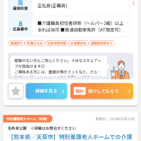
正社員(正職員)
雇用形態
■介護職員初任者研修（ヘルパー2級）以上
応募要件
あれば尚可 ■普通自動車免許（AT限定可）
車通勤可
残業少なめ
社会保険完備
交通費支給
退職金制度あり
経験のない方もご安心ください。十分なスキルアッ
プが目指せます◎
ご興味ある方には、面接対策ポイントなど、さらに
詳細をお話しいたしますのでお気軽にご相談くださ
い！
詳細を見る
無料
紹介してもらう
特別養護老人ホーム（特養）
更新日：2026年03月26日
名称非公開 ※詳細はお問合せください
【熊本県／天草市】特別養護老人ホームでの介護