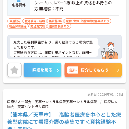
(ホームヘルパー1級)以上の資格をお持ちの
応募要件
方 ■経験：不問
車通勤可
住宅手当・補助
無資格OK
産休･育休･介護休暇取得実績あり
社会保険完備
交通費支給
退職金制度あり
充実した福利厚生が有り、長く勤務できる環境が整
っております。
ご興味ある方には、面接対策ポイントなど、詳細を
お話しいたしますのでお気軽にご相談ください。
詳細を見る
無料
紹介してもらう
更新日：2026年01月09日
医療法人一陽会 天草セントラル病院天草セントラル病院
医療法人一
陽会 天草セントラル病院
【熊本県／天草市】 高齢者医療を中心とした療
養型病院にて看護介護の募集です＜資格経験不
問：常勤＞