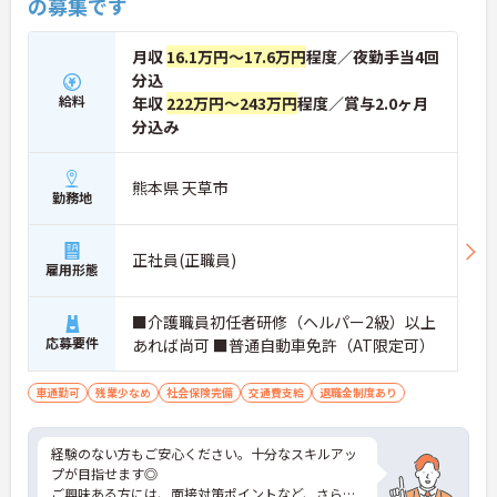
の募集です
月収
16.1万円～17.6万円
程度／夜勤手当4回
分込
給料
年収
222万円～243万円
程度／賞与2.0ヶ月
分込み
熊本県 天草市
勤務地
正社員(正職員)
雇用形態
■介護職員初任者研修（ヘルパー2級）以上
応募要件
あれば尚可 ■普通自動車免許（AT限定可）
車通勤可
残業少なめ
社会保険完備
交通費支給
退職金制度あり
経験のない方もご安心ください。十分なスキルアッ
プが目指せます◎
ご興味ある方には、面接対策ポイントなど、さらに