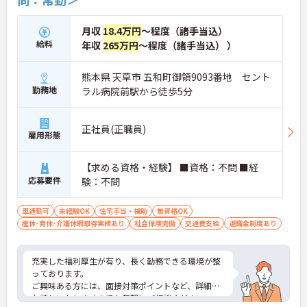
月収
18.4万円
～程度（諸手当込）
給料
年収
265万円
～程度（諸手当込） ）
熊本県 天草市 五和町御領9093番地 セント
勤務地
ラル病院前駅から徒歩5分
正社員(正職員)
雇用形態
【求める資格・経験】 ■資格：不問 ■経
応募要件
験：不問
車通勤可
未経験OK
住宅手当・補助
無資格OK
産休･育休･介護休暇取得実績あり
社会保険完備
交通費支給
退職金制度あり
充実した福利厚生が有り、長く勤務できる環境が整
っております。
ご興味ある方には、面接対策ポイントなど、詳細を
お話しいたしますのでお気軽にご相談ください。