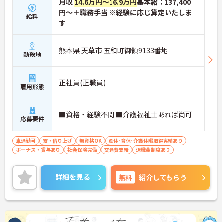
月収
14.6万円～16.9万円
基本給：137,400
円～＋職務手当 ※経験に応じ算定いたしま
給料
す
熊本県 天草市 五和町御領9133番地
勤務地
正社員(正職員)
雇用形態
■資格・経験不問 ■介護福祉士あれば尚可
応募要件
車通勤可
寮・借り上げ
無資格OK
産休･育休･介護休暇取得実績あり
ボーナス・賞与あり
社会保険完備
交通費支給
退職金制度あり
詳細を見る
無料
紹介してもらう