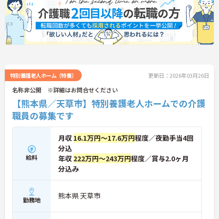
特別養護老人ホーム（特養）
更新日：2026年03月26日
名称非公開 ※詳細はお問合せください
【熊本県／天草市】特別養護老人ホームでの介護
職員の募集です
月収
16.1万円～17.6万円
程度／夜勤手当4回
分込
給料
年収
222万円～243万円
程度／賞与2.0ヶ月
分込み
熊本県 天草市
勤務地