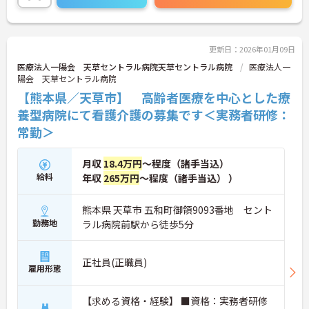
更新日：2026年01月09日
医療法人一陽会 天草セントラル病院天草セントラル病院
医療法人一
陽会 天草セントラル病院
【熊本県／天草市】 高齢者医療を中心とした療
養型病院にて看護介護の募集です＜実務者研修：
常勤＞
月収
18.4万円
～程度（諸手当込）
給料
年収
265万円
～程度（諸手当込） ）
熊本県 天草市 五和町御領9093番地 セント
勤務地
ラル病院前駅から徒歩5分
正社員(正職員)
雇用形態
【求める資格・経験】 ■資格：実務者研修