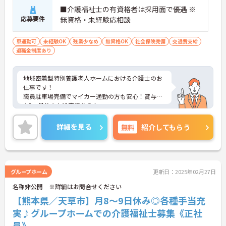
■介護福祉士の有資格者は採用面で優遇 ※
応募要件
無資格・未経験応相談
車通勤可
未経験OK
残業少なめ
無資格OK
社会保険完備
交通費支給
退職金制度あり
地域密着型特別養護老人ホームにおける介護士のお
仕事です！
職員駐車場完備でマイカー通勤の方も安心！賞与年
4.3ヵ月分の支給実績あり！
残業少なめ！お仕事の後の時間も有効に使えます。
ご興味ある方には、面接のポイントなど、さらに詳
詳細を見る
無料
紹介してもらう
細をお話致しますのでお気軽にご相談ください。
グループホーム
更新日：2025年02月27日
名称非公開 ※詳細はお問合せください
【熊本県／天草市】月8～9日休み◎各種手当充
実♪グループホームでの介護福祉士募集《正社
員》