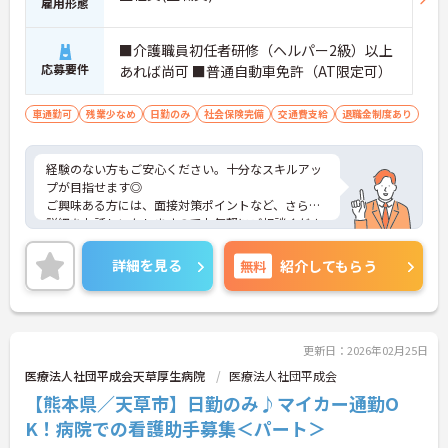
雇用形態
■介護職員初任者研修（ヘルパー2級）以上
応募要件
あれば尚可 ■普通自動車免許（AT限定可）
車通勤可
残業少なめ
日勤のみ
社会保険完備
交通費支給
退職金制度あり
経験のない方もご安心ください。十分なスキルアッ
プが目指せます◎
ご興味ある方には、面接対策ポイントなど、さらに
詳細をお話しいたしますのでお気軽にご相談くださ
い！
詳細を見る
無料
紹介してもらう
更新日：2026年02月25日
医療法人社団平成会天草厚生病院
医療法人社団平成会
【熊本県／天草市】日勤のみ♪マイカー通勤O
K！病院での看護助手募集＜パート＞