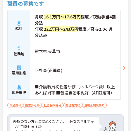
職員の募集です
月収
16.1万円～17.6万円
程度／夜勤手当4回
分込
給料
年収
222万円～243万円
程度／賞与2.0ヶ月
分込み
熊本県 天草市
勤務地
正社員(正職員)
雇用形態
■介護職員初任者研修（ヘルパー2級）以上
応募要件
あれば尚可 ■普通自動車免許（AT限定可）
車通勤可
残業少なめ
社会保険完備
交通費支給
退職金制度あり
経験のない方もご安心ください。十分なスキルアッ
プが目指せます◎