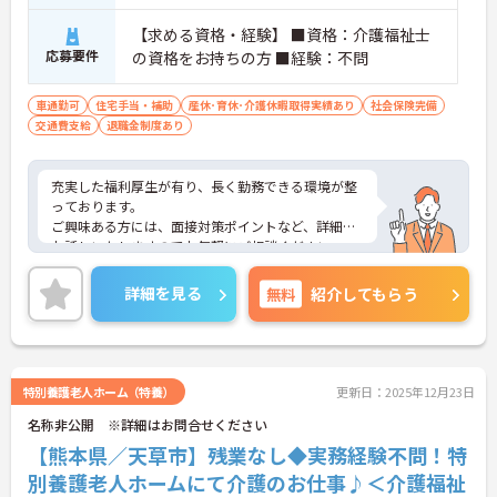
【求める資格・経験】 ■資格：介護福祉士
応募要件
の資格をお持ちの方 ■経験：不問
車通勤可
住宅手当・補助
産休･育休･介護休暇取得実績あり
社会保険完備
交通費支給
退職金制度あり
充実した福利厚生が有り、長く勤務できる環境が整
っております。
ご興味ある方には、面接対策ポイントなど、詳細を
お話しいたしますのでお気軽にご相談ください。
詳細を見る
無料
紹介してもらう
特別養護老人ホーム（特養）
更新日：2025年12月23日
名称非公開 ※詳細はお問合せください
【熊本県／天草市】残業なし◆実務経験不問！特
別養護老人ホームにて介護のお仕事♪＜介護福祉