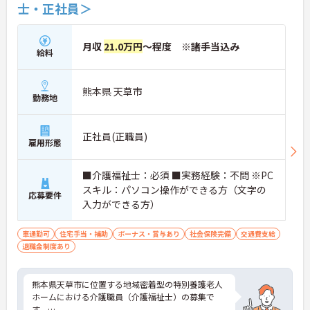
士・正社員＞
月収
21.0万円
～程度 ※諸手当込み
給料
熊本県 天草市
勤務地
正社員(正職員)
雇用形態
■介護福祉士：必須 ■実務経験：不問 ※PC
スキル：パソコン操作ができる方（文字の
応募要件
入力ができる方）
車通勤可
住宅手当・補助
ボーナス・賞与あり
社会保険完備
交通費支給
退職金制度あり
熊本県天草市に位置する地域密着型の特別養護老人
ホームにおける介護職員（介護福祉士）の募集で
す。