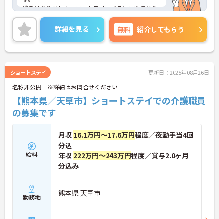
残業はありません。ワークライフバランスを保ちな
がらご勤務いただけます。
ご興味のある方には、面接対策ポイントなど、さら
詳細を見る
無料
紹介してもらう
に詳細をご案内しますのでお気軽にご相談くださ
い！
ショートステイ
更新日：2025年08月26日
名称非公開 ※詳細はお問合せください
【熊本県／天草市】ショートステイでの介護職員
の募集です
月収
16.1万円～17.6万円
程度／夜勤手当4回
分込
給料
年収
222万円～243万円
程度／賞与2.0ヶ月
分込み
熊本県 天草市
勤務地