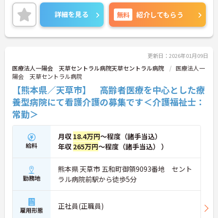
詳細を見る
無料
紹介してもらう
更新日：2026年01月09日
医療法人一陽会 天草セントラル病院天草セントラル病院
医療法人一
陽会 天草セントラル病院
【熊本県／天草市】 高齢者医療を中心とした療
養型病院にて看護介護の募集です＜介護福祉士：
常勤＞
月収
18.4万円
～程度（諸手当込）
給料
年収
265万円
～程度（諸手当込） ）
熊本県 天草市 五和町御領9093番地 セント
勤務地
ラル病院前駅から徒歩5分
正社員(正職員)
雇用形態