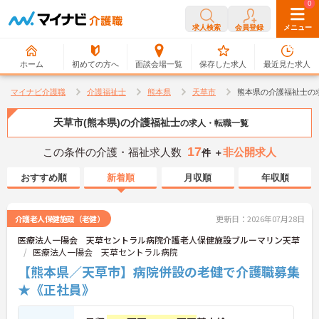
0
0
求人検索
会員登録
メニュー
ホーム
初めての方へ
面談会場一覧
保存した求人
最近見た求人
マイナビ介護職
介護福祉士
熊本県
天草市
熊本県の介護福祉士の
天草市(熊本県)の介護福祉士
の求人・転職一覧
17
この条件の介護・福祉求人数
非公開求人
件 ＋
おすすめ順
新着順
月収順
年収順
介護老人保健施設（老健）
更新日：2026年07月28日
医療法人一陽会 天草セントラル病院介護老人保健施設ブルーマリン天草
医療法人一陽会 天草セントラル病院
【熊本県／天草市】病院併設の老健で介護職募集
★《正社員》