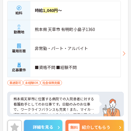
時給
1,040円
～
給料
熊本県 天草市 有明町小島子1360
勤務地
非常勤・パート・アルバイト
雇用形態
■資格不問 ■経験不問
応募要件
車通勤可
未経験OK
社会保険完備
熊本県天草市に位置する病院での入院患者に対する
看護助手としてのお仕事です。日勤のみのお仕事
で、ワークライフバランスも充実！また、マイカー
通勤可能です◎ご興味のある方には、面接対策ポイ
ントなど、さらに詳細をご案内しますのでお気軽に
ご相談ください！
詳細を見る
無料
紹介してもらう