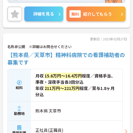
◎
ご興味ある方には、面接対策ポイントなど、詳細を
お話しいたしますのでお気軽にご相談ください。
詳細を見る
無料
紹介してもらう
更新日：2025年02月27日
名称非公開 ※詳細はお問合せください
【熊本県／天草市】精神科病院での看護補助者の
募集です
月収
15.6万円～16.4万円
程度／資格手当、
準夜・深夜手当各3回分込
給料
年収
211万円～221万円
程度／賞与1.8ヶ月
分込
熊本県 天草市
勤務地
正社員(正職員)
雇用形態