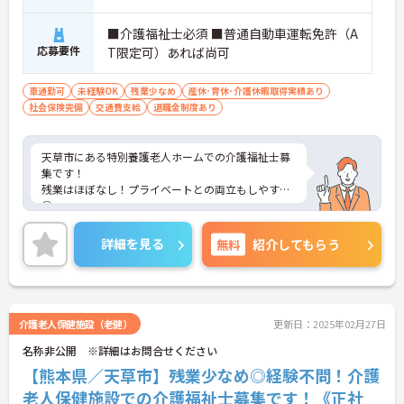
■介護福祉士必須 ■普通自動車運転免許（A
応募要件
T限定可）あれば尚可
車通勤可
未経験OK
残業少なめ
産休･育休･介護休暇取得実績あり
社会保険完備
交通費支給
退職金制度あり
天草市にある特別養護老人ホームでの介護福祉士募
集です！
残業はほぼなし！プライベートとの両立もしやすい
◎
ご興味ある方には、面接対策ポイントなど、詳細を
お話しいたしますのでお気軽にご相談ください。
詳細を見る
無料
紹介してもらう
介護老人保健施設（老健）
更新日：2025年02月27日
名称非公開 ※詳細はお問合せください
【熊本県／天草市】残業少なめ◎経験不問！介護
老人保健施設での介護福祉士募集です！《正社