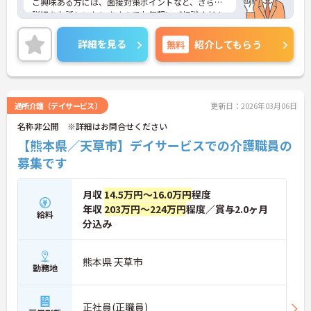
ご興味ある方には、面接対策ポイントなど、さらに
詳細をお話しいたしますのでお気軽にご相談くださ
い！
詳細を見る
無料
紹介してもらう
通所介護（デイサービス）
更新日：2026年03月06日
名称非公開 ※詳細はお問合せください
【熊本県／天草市】デイサービスでの介護職員の
募集です
月収
14.5万円～16.0万円
程度
年収
203万円～224万円
程度／賞与2.0ヶ月
給料
分込み
熊本県 天草市
勤務地
正社員(正職員)