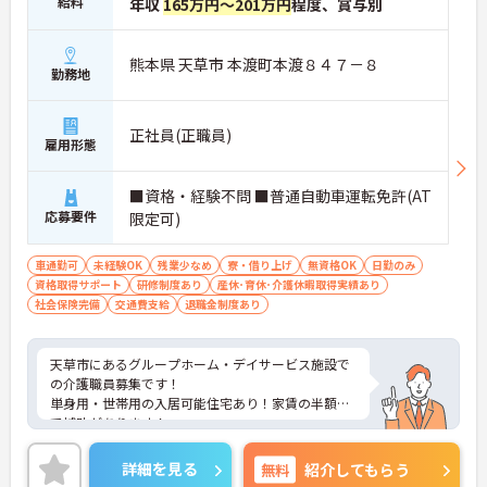
給料
年収
165万円～201万円
程度、賞与別
熊本県 天草市 本渡町本渡８４７－８
勤務地
正社員(正職員)
雇用形態
■資格・経験不問 ■普通自動車運転免許(AT
応募要件
限定可)
車通勤可
未経験OK
残業少なめ
寮・借り上げ
無資格OK
日勤のみ
資格取得サポート
研修制度あり
産休･育休･介護休暇取得実績あり
社会保険完備
交通費支給
退職金制度あり
天草市にあるグループホーム・デイサービス施設で
の介護職員募集です！
単身用・世帯用の入居可能住宅あり！家賃の半額ま
で補助があります！
育休・介護休業・看護休業取得実績あり！時間・シ
フトの調整等の介護初任者研修取得支援あり◎
詳細を見る
無料
紹介してもらう
ご興味ある方には、面接対策ポイントなど、詳細を