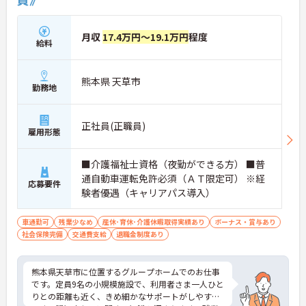
月収
17.4万円～19.1万円
程度
給料
熊本県 天草市
勤務地
正社員(正職員)
雇用形態
■介護福祉士資格（夜勤ができる方） ■普
通自動車運転免許必須（ＡＴ限定可） ※経
応募要件
験者優遇（キャリアパス導入）
車通勤可
残業少なめ
産休･育休･介護休暇取得実績あり
ボーナス・賞与あり
社会保険完備
交通費支給
退職金制度あり
熊本県天草市に位置するグループホームでのお仕事
です。定員9名の小規模施設で、利用者さま一人ひと
りとの距離も近く、きめ細かなサポートがしやすい