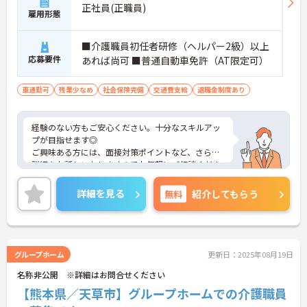
正社員(正職員)
雇用形態
■介護職員初任者研修（ヘルパー2級）以上
応募要件
あれば尚可 ■普通自動車免許（AT限定可）
車通勤可
残業少なめ
社会保険完備
交通費支給
退職金制度あり
経験のない方もご安心ください。十分なスキルアッ
プが目指せます◎
ご興味ある方には、面接対策ポイントなど、さらに
詳細をお話しいたしますのでお気軽にご相談くださ
い！
詳細を見る
無料
紹介してもらう
グループホーム
更新日：2025年08月19日
名称非公開 ※詳細はお問合せください
【熊本県／天草市】グループホームでの介護職員