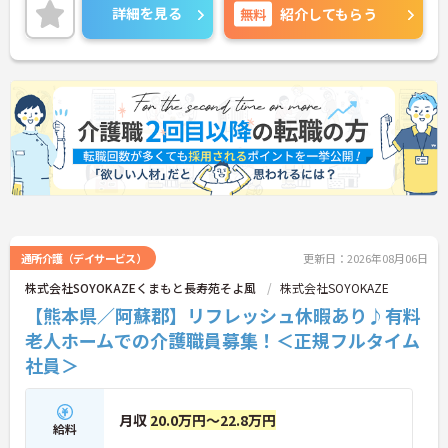
への貢献が直接収入に反映される非常にやりがいの
詳細を見る
無料
紹介してもらう
ある環境が整っています。また、毎朝の情報共有ミ
ーティングを通じてスタッフ同士の連携が強化され
ており、平均勤続年数7.2年という高い定着率を実現
しています。資格取得支援制度を活用して勤務時間
内に研修を受講できるなど教育体制も充実している
ため、介護職からケアマネジャーや管理職への着実
なステップアップが期待できます。定年65歳・再雇
用70歳までの継続雇用制度も完備されており、髪色
やネイルが原則自由といったご自身らしさを大切に
できる環境のもとで末永くご活躍いただけます。
★おすすめPOINT★
【特別報酬制度で、収入アップが期待できます】
・施設の業績や個人の評価に応じて賞与とは別に支
通所介護（デイサービス）
更新日：2026年08月06日
給される特別報酬制度があり、日々の頑張りが直接
株式会社SOYOKAZEくまもと長寿苑そよ風
株式会社SOYOKAZE
収入として還元されます。
【熊本県／阿蘇郡】リフレッシュ休暇あり♪有料
・業務への取り組みやチームへの貢献度が公正に評
価される仕組みにより、高いモチベーションを維持
老人ホームでの介護職員募集！＜正規フルタイム
して働ける環境です。
社員＞
【毎朝のミーティングで情報共有を徹底し、職種の
垣根を超えて協力し合える体制です 】
月収
20.0万円～22.8万円
・スタッフ全員で毎朝お客様の体調や業務連絡を丁
給料
寧に共有することで、チーム全体でスムーズに連携