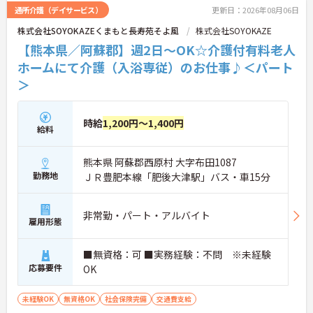
通所介護（デイサービス）
更新日：2026年08月06日
株式会社SOYOKAZEくまもと長寿苑そよ風
株式会社SOYOKAZE
【熊本県／阿蘇郡】週2日～OK☆介護付有料老人
ホームにて介護（入浴専従）のお仕事♪＜パート
＞
時給
1,200円～1,400円
給料
熊本県 阿蘇郡西原村 大字布田1087
勤務地
ＪＲ豊肥本線「肥後大津駅」バス・車15分
非常勤・パート・アルバイト
雇用形態
■無資格：可 ■実務経験：不問 ※未経験
応募要件
OK
未経験OK
無資格OK
社会保険完備
交通費支給