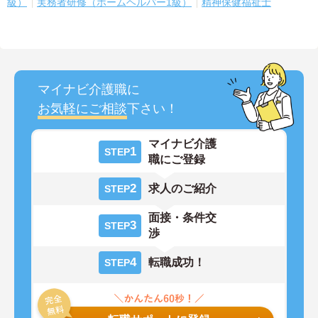
級）
実務者研修（ホームヘルパー1級）
精神保健福祉士
マイナビ介護職に
お気軽にご相談
下さい！
マイナビ介護
1
STEP
職にご登録
2
求人のご紹介
STEP
面接・条件交
3
STEP
渉
4
転職成功！
STEP