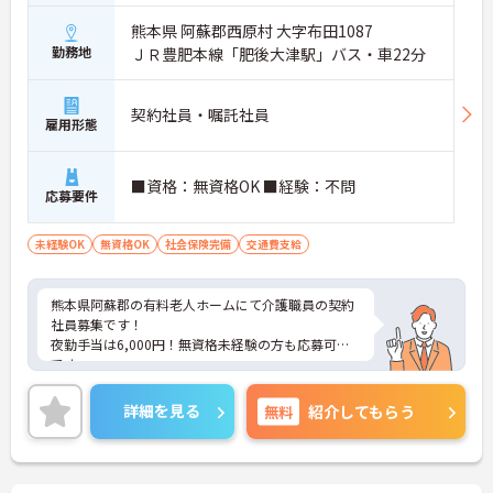
できる仕組みが構築されています。
・困った時もすぐに相談してフォローし合える風通
熊本県 阿蘇郡西原村 大字布田1087
しの良い職場となっており、平均勤続年数7.2年とい
勤務地
ＪＲ豊肥本線「肥後大津駅」バス・車22分
う高い定着率につながっています。
【医療機関と連携した安心の体制のもと、専門的な
契約社員・嘱託社員
雇用形態
ケアスキルを磨ける環境です】
・24時間体制で介護スタッフが常駐し、医療機関と
も連携しているため、緊急時にも落ち着いて対応で
■資格：無資格OK ■経験：不問
きる安心・安全なサービス提供を学べます。
応募要件
・資格取得に向けた研修や講習は勤務時間内で受講
できる場合が多く、プライベートの負担を抑えなが
未経験OK
無資格OK
社会保険完備
交通費支給
ら着実に専門性を高められます。
【リフレッシュ休暇17日や自由な身だしなみ規定
熊本県阿蘇郡の有料老人ホームにて介護職員の契約
で、自分らしく無理なく続けられます】
社員募集です！
・年間107日の休日に加えて年間17日のリフレッシ
夜勤手当は6,000円！無資格未経験の方も応募可能
ュ休暇が支給されるため、しっかりと休息を取りな
です。
がらオンオフのメリハリをつけて働けます。
福利厚生が充実しておりリフレッシュ休暇制度もあ
・髪色やネイルなどが原則自由となっており、定年
り働きやすい環境です。
65歳・再雇用70歳までの継続雇用制度のもとで、ご
詳細を見る
無料
紹介してもらう
ご興味のある方には、面接対策ポイントなどさらに
自身のスタイルを保ちながら末永く活躍できます。
詳細をお話いたしますので、お気軽にご相談くださ
い。