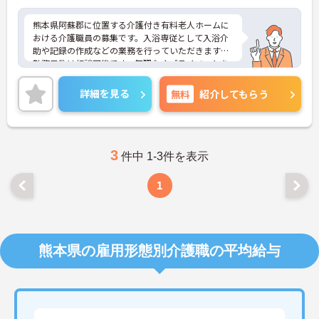
熊本県阿蘇郡に位置する介護付き有料老人ホームに
おける介護職員の募集です。入浴専従として入浴介
助や記録の作成などの業務を行っていただきます。
勤務日数は相談可能です。無理なくプライベートを
大切にしながらご勤務いただけます。未経験の方も
歓迎です。ご利用者に寄り添ってサービスの提供を
詳細を見る
無料
紹介してもらう
行っていただける方を募集しています。
ご興味のある方には、面接対策ポイントなど、さら
に詳細をご案内しますのでお気軽にご相談くださ
い！
3
件中 1-3件を表示
1
熊本県の雇用形態別介護職の平均給与