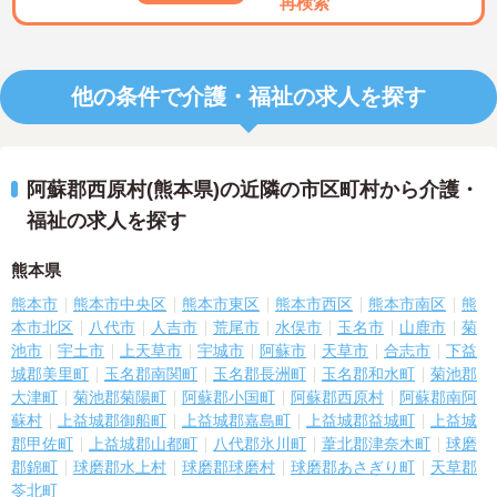
再検索
他の条件で介護・福祉の求人を探す
阿蘇郡西原村(熊本県)の近隣の市区町村から介護・
福祉の求人を探す
熊本県
熊本市
熊本市中央区
熊本市東区
熊本市西区
熊本市南区
熊
本市北区
八代市
人吉市
荒尾市
水俣市
玉名市
山鹿市
菊
池市
宇土市
上天草市
宇城市
阿蘇市
天草市
合志市
下益
城郡美里町
玉名郡南関町
玉名郡長洲町
玉名郡和水町
菊池郡
大津町
菊池郡菊陽町
阿蘇郡小国町
阿蘇郡西原村
阿蘇郡南阿
蘇村
上益城郡御船町
上益城郡嘉島町
上益城郡益城町
上益城
郡甲佐町
上益城郡山都町
八代郡氷川町
葦北郡津奈木町
球磨
郡錦町
球磨郡水上村
球磨郡球磨村
球磨郡あさぎり町
天草郡
苓北町