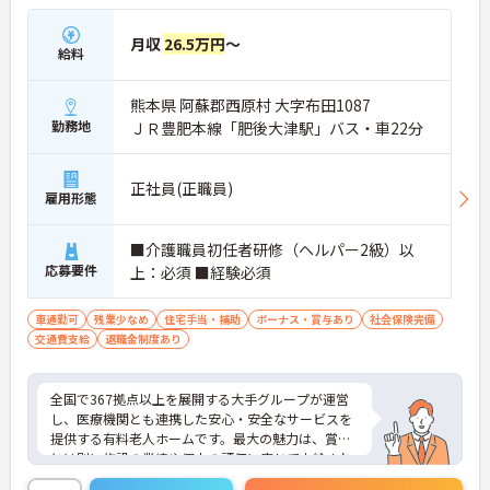
月収
26.5万円
～
給料
熊本県 阿蘇郡西原村 大字布田1087
勤務地
ＪＲ豊肥本線「肥後大津駅」バス・車22分
正社員(正職員)
雇用形態
■介護職員初任者研修（ヘルパー2級）以
応募要件
上：必須 ■経験必須
車通勤可
残業少なめ
住宅手当・補助
ボーナス・賞与あり
社会保険完備
交通費支給
退職金制度あり
全国で367拠点以上を展開する大手グループが運営
し、医療機関とも連携した安心・安全なサービスを
提供する有料老人ホームです。最大の魅力は、賞与
とは別に施設の業績や個人の評価に応じて支給され
る独自の特別報酬制度です。日々の頑張りやチーム