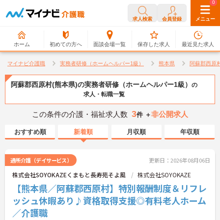
0
0
求人検索
会員登録
メニュー
ホーム
初めての方へ
面談会場一覧
保存した求人
最近見た求人
マイナビ介護職
実務者研修（ホームヘルパー1級）
熊本県
阿蘇郡西原
阿蘇郡西原村(熊本県)の実務者研修（ホームヘルパー1級）
の
求人・転職一覧
3
この条件の介護・福祉求人数
非公開求人
件 ＋
おすすめ順
新着順
月収順
年収順
通所介護（デイサービス）
更新日：2026年08月06日
株式会社SOYOKAZEくまもと長寿苑そよ風
株式会社SOYOKAZE
【熊本県／阿蘇郡西原村】特別報酬制度＆リフレ
ッシュ休暇あり♪資格取得支援◎有料老人ホーム
／介護職