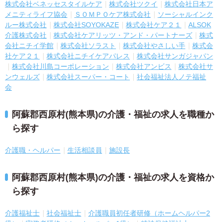
株式会社ベネッセスタイルケア
株式会社ツクイ
株式会社日本ア
メニティライフ協会
ＳＯＭＰＯケア株式会社
ソーシャルインク
ルー株式会社
株式会社SOYOKAZE
株式会社ケア２１
ALSOK
介護株式会社
株式会社ケアリッツ・アンド・パートナーズ
株式
会社ニチイ学館
株式会社ソラスト
株式会社やさしい手
株式会
社ケア２１
株式会社ニチイケアパレス
株式会社サンガジャパン
株式会社川島コーポレーション
株式会社アンビス
株式会社サ
ンウェルズ
株式会社スーパー・コート
社会福祉法人ノテ福祉
会
阿蘇郡西原村(熊本県)の介護・福祉の求人を職種か
ら探す
介護職・ヘルパー
生活相談員
施設長
阿蘇郡西原村(熊本県)の介護・福祉の求人を資格か
ら探す
介護福祉士
社会福祉士
介護職員初任者研修（ホームヘルパー2