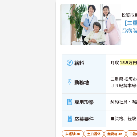
松阪市
【三
◎病
給料
月収
15.5万円
三重県 松阪市 
勤務地
ＪＲ紀勢本線
雇用形態
契約社員・嘱
応募要件
■資格、経験
未経験OK
土日祝休
無資格OK
日勤