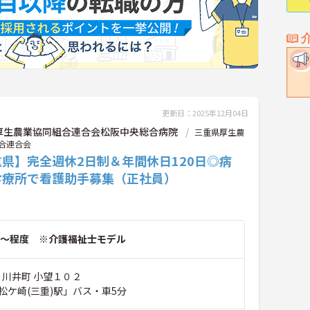
更新日：2025年12月04日
厚生農業協同組合連合会松阪中央総合病院
三重県厚生農
合連合会
県】完全週休2日制＆年間休日120日◎病
診療所で看護助手募集（正社員）
～程度 ※介護福祉士モデル
 川井町 小望１０２
松ケ崎(三重)駅」バス・車5分