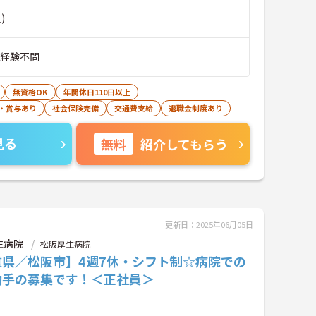
)
■経験不問
無資格OK
年間休日110日以上
・賞与あり
社会保険完備
交通費支給
退職金制度あり
見る
無料
紹介してもらう
更新日：2025年06月05日
生病院
松阪厚生病院
重県／松阪市】4週7休・シフト制☆病院での
助手の募集です！＜正社員＞