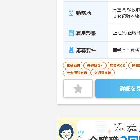
三重県 松阪
勤務地
ＪＲ紀勢本線
雇用形態
正社員(正職員
応募要件
■学歴・資格
車通勤可
未経験OK
無資格OK
研修
社会保険完備
交通費支給
詳細を