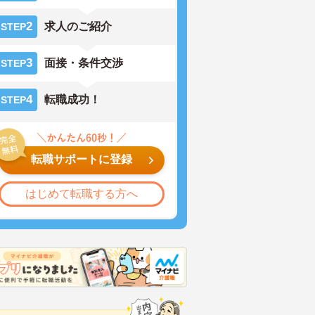
2
求人のご紹介
STEP
3
面接・条件交渉
STEP
4
転職成功！
STEP
転職サポートに登録
はじめて転職する方へ