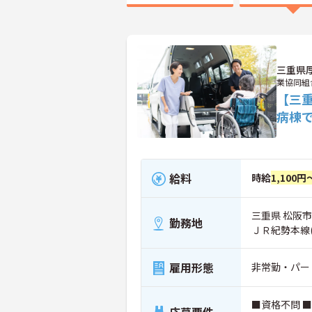
三重県
業協同組
【三
病棟
給料
時給
1,100円
三重県 松阪市
勤務地
ＪＲ紀勢本線
雇用形態
非常勤・パー
■資格不問 