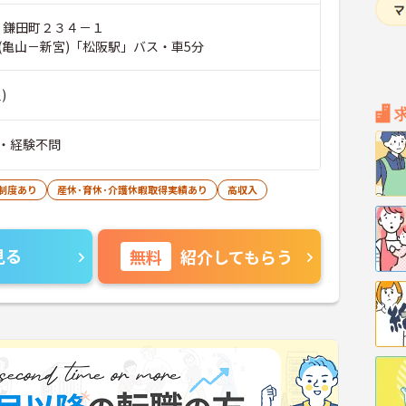
市 鎌田町２３４－１
(亀山－新宮)「松阪駅」バス・車5分
)
・経験不問
制度あり
産休･育休･介護休暇取得実績あり
高収入
見る
無料
紹介してもらう