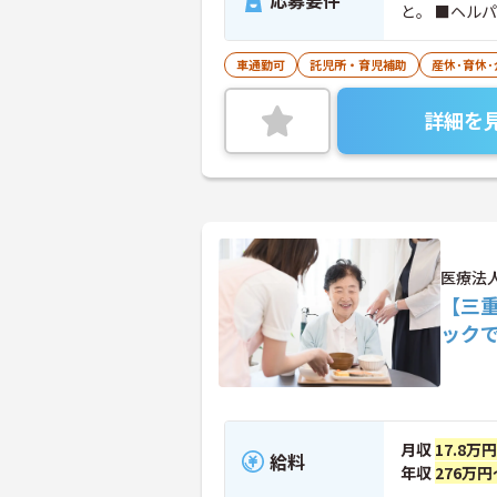
応募要件
と。 ■ヘル
車通勤可
託児所・育児補助
産休･育休
詳細を
医療法
【三
ック
月収
17.8万
給料
年収
276万円