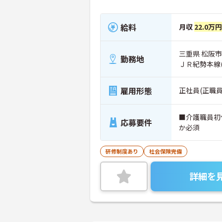
給料
月収
22.0万
三重県 松阪市
勤務地
ＪＲ紀勢本線
雇用形態
正社員(正職員
■介護職員初
応募要件
か必須
研修制度あり
社会保険完備
詳細を