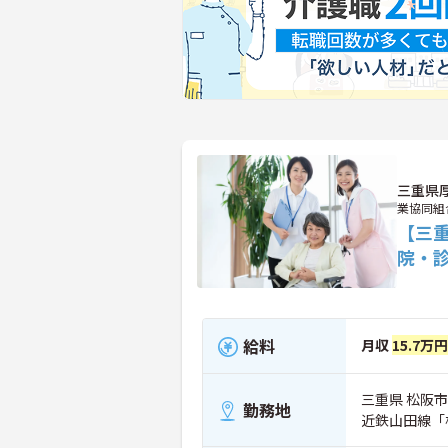
三重県
業協同組
【三重
院・
給料
月収
15.7万円
三重県 松阪市
勤務地
近鉄山田線「