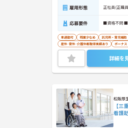
雇用形態
正社員(正職員
応募要件
■資格不問 
車通勤可
残業少なめ
託児所・育児補助
産休･育休･介護休暇取得実績あり
ボーナス
詳細を
松阪厚
【三
看護