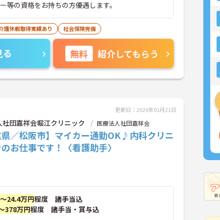
パー等の資格をお持ちの方優遇します。
･介護休暇取得実績あり
社会保険完備
見る
無料
紹介してもらう
更新日：2026年01月21日
人社団嘉祥会堀江クリニック
医療法人社団嘉祥会
重県／松阪市】マイカー通勤OK♪内科クリニ
でのお仕事です！〈看護助手〉
円～24.4万円
程度 諸手当込
～378万円
程度 諸手当・賞与込