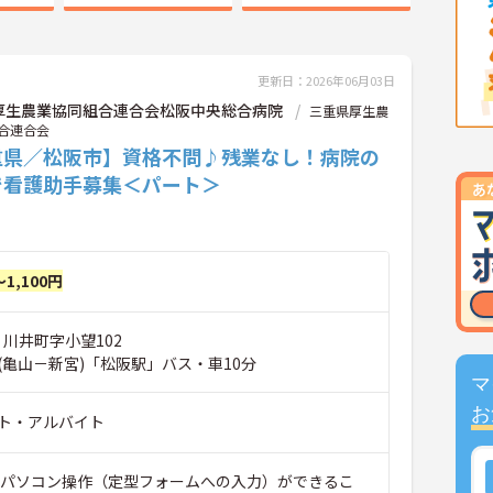
更新日：2026年06月03日
厚生農業協同組合連合会松阪中央総合病院
三重県厚生農
合連合会
重県／松阪市】資格不問♪残業なし！病院の
で看護助手募集＜パート＞
～1,100円
 川井町字小望102
(亀山－新宮)「松阪駅」バス・車10分
マ
お
ト・アルバイト
■パソコン操作（定型フォームへの入力）ができるこ