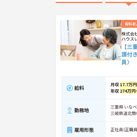
有料老
株式会
ハウス
【三
護付
員〉
月収
17.7万
給料
年収
274万円
三重県 いなべ
勤務地
三岐鉄道北勢
雇用形態
正社員(正職員