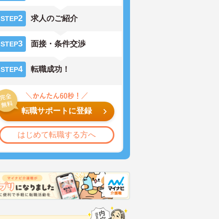
2
求人のご紹介
STEP
3
面接・条件交渉
STEP
4
転職成功！
STEP
転職サポートに登録
はじめて転職する方へ