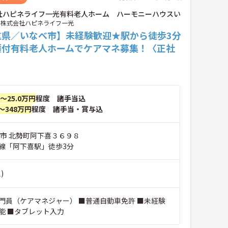
社ハピネライフ一光有料老人ホーム ハーモニーハウスい
株式会社ハピネライフ一光
重県／いなべ市】未経験歓迎★駅から徒歩3分
護付有料老人ホームでケアマネ募集！〈正社
円～25.0万円
程度 諸手当込
～348万円
程度 諸手当・賞与込
べ市 北勢町阿下喜３６９８
線「阿下喜駅」徒歩3分
)
門員（ケアマネジャー） ■普通自動車免許 ■未経験
能 ■タブレット入力