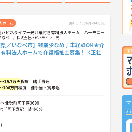
人ホーム
更新日：2026年06月15日
社ハピネライフ一光介護付き有料法人ホーム ハーモニー
いなべ
株式会社ハピネライフ一光
重県／いなべ市】残業少なめ♪未経験OK★介
き有料法人ホームで介護福祉士募集！〈正社
円～19.7万円
程度 諸手当込
～306万円
程度 諸手当・賞与込
市 北勢町阿下喜3698
マ
線「阿下喜駅」徒歩6分
お
)