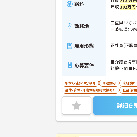
月収
21.0万円
給料
年収
302万円
三重県 いなべ
勤務地
三岐鉄道北勢
雇用形態
正社員(正職員
■介護支援専
応募要件
経験不問 ■
駅から徒歩10分以内
車通勤可
未経験O
産休･育休･介護休暇取得実績あり
社会保険
詳細を