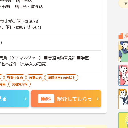
～程度 諸手当込
～程度 諸手当・賞与込
市 北勢町阿下喜3698
線「阿下喜駅」徒歩6分
)
門員（ケアマネジャー） ■普通自動車免許 ■学歴・
PC基本操作（文字入力程度）
K
残業少なめ
日勤のみ
年間休日110日以上
完備
交通費支給
見る
無料
紹介してもらう