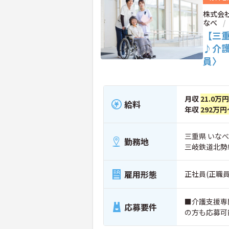
株式会
なべ
【三
♪介
員〉
月収
21.0万
給料
年収
292万円
三重県 いな
勤務地
三岐鉄道北勢
雇用形態
正社員(正職員
■介護支援専
応募要件
の方も応募可