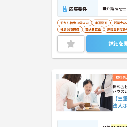
応募要件
■介護福祉士
駅から徒歩10分以内
車通勤可
残業少な
社会保険完備
交通費支給
退職金制度あ
詳細を
有料老
株式会
ハウス
【三
法人