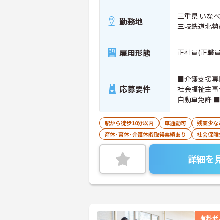
三重県 いなべ
勤務地
三岐鉄道北勢
雇用形態
正社員(正職員
■介護支援専
応募要件
社会福祉主事
自動車免許 
駅から徒歩10分以内
車通勤可
残業少な
産休･育休･介護休暇取得実績あり
社会保険
詳細を
有料老