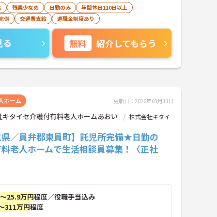
K
残業少なめ
日勤のみ
年間休日110日以上
完備
交通費支給
退職金制度あり
見る
無料
紹介してもらう
人ホーム
更新日：2026年03月11日
社キタイセ介護付有料老人ホームあおい
株式会社キタイ
重県／員弁郡東員町】託児所完備★日勤の
有料老人ホームで生活相談員募集！〈正社
円～25.9万円
程度／役職手当込み
～311万円
程度