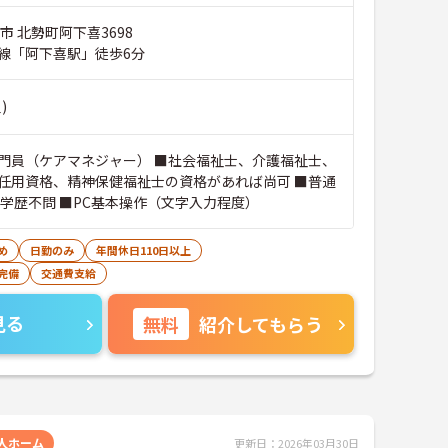
市 北勢町阿下喜3698
線「阿下喜駅」徒歩6分
)
門員（ケアマネジャー） ■社会福祉士、介護福祉士、
任用資格、精神保健福祉士の資格があれば尚可 ■普通
■学歴不問 ■PC基本操作（文字入力程度）
め
日勤のみ
年間休日110日以上
完備
交通費支給
見る
無料
紹介してもらう
人ホーム
更新日：2026年03月30日