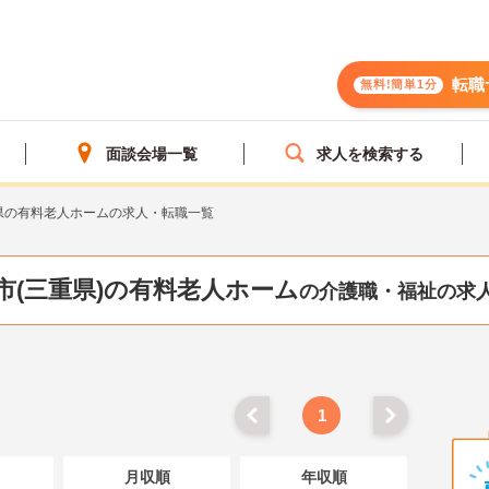
転職
無料!簡単1分
面談会場一覧
求人を検索する
県の有料老人ホームの求人・転職一覧
市(三重県)の有料老人ホーム
の介護職・福祉の求
1
月収順
年収順