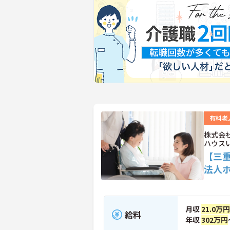
有料老
株式会
ハウス
【三
法人
月収
21.0万円
給料
年収
302万円