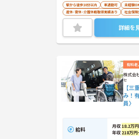
駅から徒歩10分以内
車通勤可
未経験O
産休･育休･介護休暇取得実績あり
社会保険
詳細を
有料老
株式会
セ
【三
み！
員〉
月収
18.2万
給料
年収
218万円