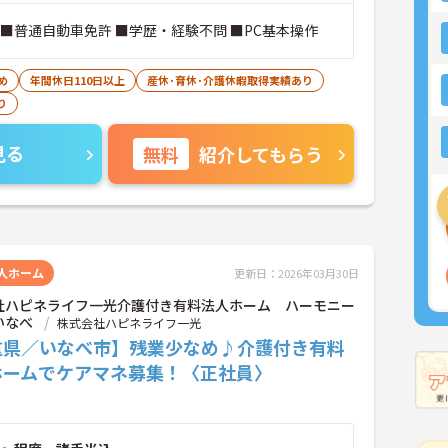
 ■普通自動車免許 ■学歴・経験不問 ■PC基本操作
め
年間休日110日以上
産休･育休･介護休暇取得実績あり
り
見る
無料
紹介してもらう
人ホーム
更新日：2026年03月30日
社ハピネライフ一光介護付き有料法人ホーム ハーモニー
いなべ
株式会社ハピネライフ一光
重県／いなべ市】残業少なめ♪介護付き有料
ホームでケアマネ募集！〈正社員〉