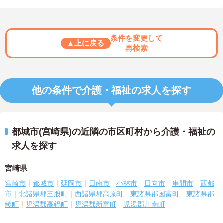
条件を変更して
▲上に戻る
再検索
他の条件で介護・福祉の求人を探す
都城市(宮崎県)の近隣の市区町村から介護・福祉の
求人を探す
宮崎県
宮崎市
都城市
延岡市
日南市
小林市
日向市
串間市
西都
市
北諸県郡三股町
西諸県郡高原町
東諸県郡国富町
東諸県郡
綾町
児湯郡高鍋町
児湯郡新富町
児湯郡川南町