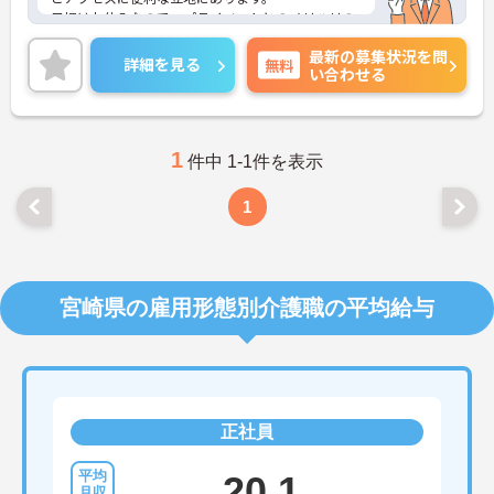
日祝はお休みなので、プライベートとのメリハリの
ある働き方ができます。また、賞与は3.7ヶ月分の支
最新の募集状況を問
給実績があり、頑張りがきちんと評価される職場で
詳細を見る
無料
い合わせる
す。
ご興味のある方には、面接対策ポイントなど、さら
に詳細をお話しいたしますのでお気軽にご相談くだ
さい！
1
件中 1-1件を表示
1
宮崎県の雇用形態別介護職の平均給与
正社員
20.1