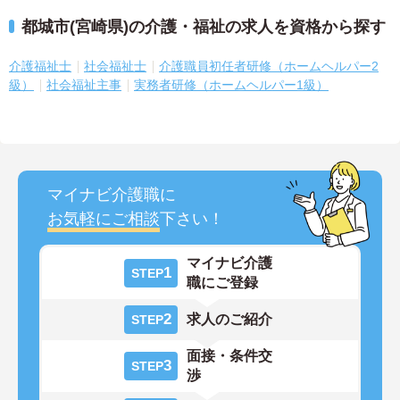
都城市(宮崎県)の介護・福祉の求人を資格から探す
介護福祉士
社会福祉士
介護職員初任者研修（ホームヘルパー2
級）
社会福祉主事
実務者研修（ホームヘルパー1級）
マイナビ介護職に
お気軽にご相談
下さい！
マイナビ介護
1
STEP
職にご登録
2
求人のご紹介
STEP
面接・条件交
3
STEP
渉