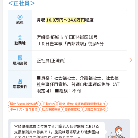
＜正社員＞
月収
16.8万円～24.8万円
程度
給料
宮崎県 都城市 牟田町4街区10号
勤務地
ＪＲ日豊本線「西都城駅」徒歩5分
正社員(正職員)
雇用形態
■資格：社会福祉士、介護福祉士、社会福
祉主事任用資格、普通自動車運転免許（AT
応募要件
限定可） ■経験：不問
駅から徒歩10分以内
日勤のみ
産休･育休･介護休暇取得実績あり
ボーナス・賞与あり
社会保険完備
交通費支給
退職金制度あり
宮崎県都城市に位置する介護老人保健施設における
支援相談員の募集です。施設は最寄駅より徒歩圏内
とアクセスに便利な立地にあります。