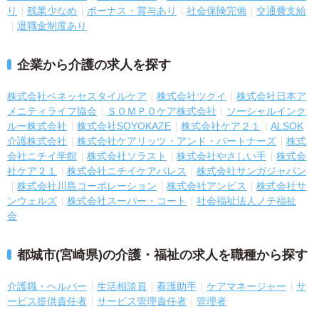
り
残業少なめ
ボーナス・賞与あり
社会保険完備
交通費支給
退職金制度あり
企業から介護の求人を探す
株式会社ベネッセスタイルケア
株式会社ツクイ
株式会社日本ア
メニティライフ協会
ＳＯＭＰＯケア株式会社
ソーシャルインク
ルー株式会社
株式会社SOYOKAZE
株式会社ケア２１
ALSOK
介護株式会社
株式会社ケアリッツ・アンド・パートナーズ
株式
会社ニチイ学館
株式会社ソラスト
株式会社やさしい手
株式会
社ケア２１
株式会社ニチイケアパレス
株式会社サンガジャパン
株式会社川島コーポレーション
株式会社アンビス
株式会社サ
ンウェルズ
株式会社スーパー・コート
社会福祉法人ノテ福祉
会
都城市(宮崎県)の介護・福祉の求人を職種から探す
介護職・ヘルパー
生活相談員
看護助手
ケアマネージャー
サ
ービス提供責任者
サービス管理責任者
管理者