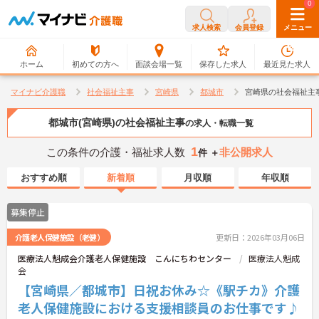
0
0
求人検索
会員登録
メニュー
ホーム
初めての方へ
面談会場一覧
保存した求人
最近見た求人
マイナビ介護職
社会福祉主事
宮崎県
都城市
宮崎県の社会福祉主
都城市(宮崎県)の社会福祉主事
の求人・転職一覧
1
この条件の介護・福祉求人数
非公開求人
件 ＋
おすすめ順
新着順
月収順
年収順
募集停止
介護老人保健施設（老健）
更新日：2026年03月06日
医療法人魁成会介護老人保健施設 こんにちわセンター
医療法人魁成
会
【宮崎県／都城市】日祝お休み☆《駅チカ》介護
老人保健施設における支援相談員のお仕事です♪