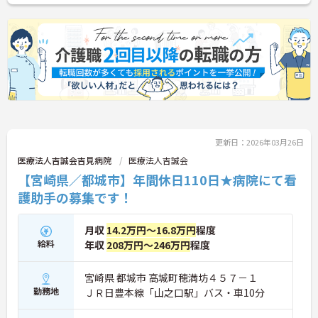
更新日：2026年03月26日
医療法人吉誠会吉見病院
医療法人吉誠会
【宮崎県／都城市】年間休日110日★病院にて看
護助手の募集です！
月収
14.2万円～16.8万円
程度
給料
年収
208万円～246万円
程度
宮崎県 都城市 高城町穂満坊４５７－１
勤務地
ＪＲ日豊本線「山之口駅」バス・車10分