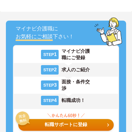
マイナビ介護職に
お気軽にご相談
下さい！
マイナビ介護
1
STEP
職にご登録
2
求人のご紹介
STEP
面接・条件交
3
STEP
渉
4
転職成功！
STEP
転職サポートに登録