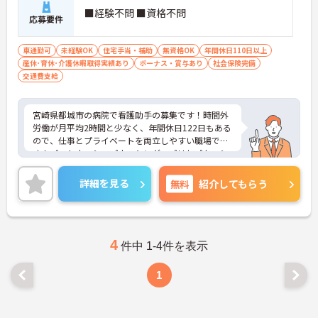
■経験不問 ■資格不問
応募要件
車通勤可
未経験OK
住宅手当・補助
無資格OK
年間休日110日以上
産休･育休･介護休暇取得実績あり
ボーナス・賞与あり
社会保険完備
交通費支給
宮崎県都城市の病院で看護助手の募集です！時間外
労働が月平均2時間と少なく、年間休日122日もある
ので、仕事とプライベートを両立しやすい職場で
す！パートナーシップナーシング、プリセプターシ
ップ体制ありで、不安なく業務に慣れることができ
ます！ご興味のある方は、面接ポイントをお伝えし
詳細を見る
無料
紹介してもらう
ますので、お気軽にご連絡ください。
4
件中 1-4件を表示
1