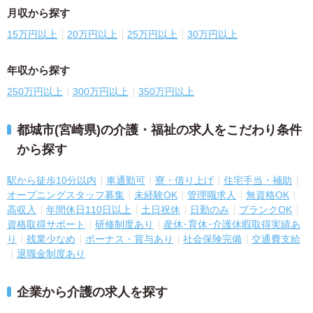
月収から探す
15万円以上
20万円以上
25万円以上
30万円以上
年収から探す
250万円以上
300万円以上
350万円以上
都城市(宮崎県)の介護・福祉の求人をこだわり条件
から探す
駅から徒歩10分以内
車通勤可
寮・借り上げ
住宅手当・補助
オープニングスタッフ募集
未経験OK
管理職求人
無資格OK
高収入
年間休日110日以上
土日祝休
日勤のみ
ブランクOK
資格取得サポート
研修制度あり
産休･育休･介護休暇取得実績あ
り
残業少なめ
ボーナス・賞与あり
社会保険完備
交通費支給
退職金制度あり
企業から介護の求人を探す