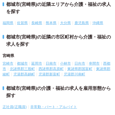
都城市(宮崎県)の近隣エリアから介護・福祉の求人
を探す
福岡県
佐賀県
長崎県
熊本県
大分県
鹿児島県
沖縄県
都城市(宮崎県)の近隣の市区町村から介護・福祉の
求人を探す
宮崎県
宮崎市
都城市
延岡市
日南市
小林市
日向市
串間市
西都
市
北諸県郡三股町
西諸県郡高原町
東諸県郡国富町
東諸県郡
綾町
児湯郡高鍋町
児湯郡新富町
児湯郡川南町
都城市(宮崎県)の介護・福祉の求人を雇用形態から
探す
正社員(正職員)
非常勤・パート・アルバイト