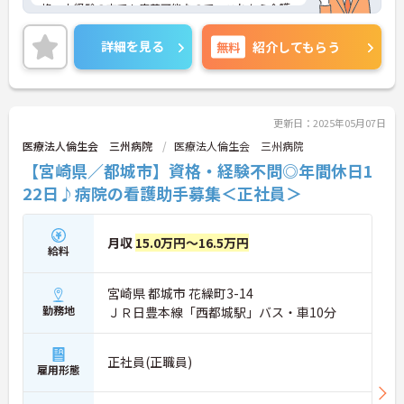
格・未経験の方でも応募可能なので、これから介護
業界に挑戦したいという方にピッタリの職場です◎
ご興味のある方は、面接ポイントをお伝えしますの
詳細を見る
無料
紹介してもらう
で、お気軽にご連絡ください。
更新日：2025年05月07日
医療法人倫生会 三州病院
医療法人倫生会 三州病院
【宮崎県／都城市】資格・経験不問◎年間休日1
22日♪病院の看護助手募集＜正社員＞
月収
15.0万円～16.5万円
給料
宮崎県 都城市 花繰町3-14
勤務地
ＪＲ日豊本線「西都城駅」バス・車10分
正社員(正職員)
雇用形態