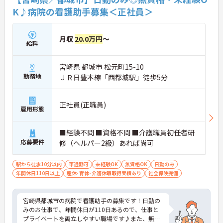
K♪病院の看護助手募集＜正社員＞
月収
20.0万円
～
給料
宮崎県 都城市 松元町15-10
勤務地
ＪＲ日豊本線「西都城駅」徒歩5分
正社員(正職員)
雇用形態
■経験不問 ■資格不問 ■介護職員初任者研
応募要件
修（ヘルパー2級）あれば尚可
駅から徒歩10分以内
車通勤可
未経験OK
無資格OK
日勤のみ
年間休日110日以上
産休･育休･介護休暇取得実績あり
社会保険完備
宮崎県都城市の病院で看護助手の募集です！日勤の
みのお仕事で、年間休日が110日あるので、仕事と
プライベートを両立しやすい職場です♪また、無資