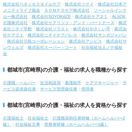
株式会社ベネッセスタイルケア
株式会社ツクイ
株式会社日本ア
メニティライフ協会
ＳＯＭＰＯケア株式会社
ソーシャルインク
ルー株式会社
株式会社SOYOKAZE
株式会社ケア２１
ALSOK
介護株式会社
株式会社ケアリッツ・アンド・パートナーズ
株式
会社ニチイ学館
株式会社ソラスト
株式会社やさしい手
株式会
社ケア２１
株式会社ニチイケアパレス
株式会社サンガジャパン
株式会社川島コーポレーション
株式会社アンビス
株式会社サ
ンウェルズ
株式会社スーパー・コート
社会福祉法人ノテ福祉
会
都城市(宮崎県)の介護・福祉の求人を職種から探す
介護職・ヘルパー
生活相談員
看護助手
ケアマネージャー
サ
ービス提供責任者
サービス管理責任者
管理者
都城市(宮崎県)の介護・福祉の求人を資格から探す
介護福祉士
社会福祉士
介護職員初任者研修（ホームヘルパー2
級）
社会福祉主事
実務者研修（ホームヘルパー1級）