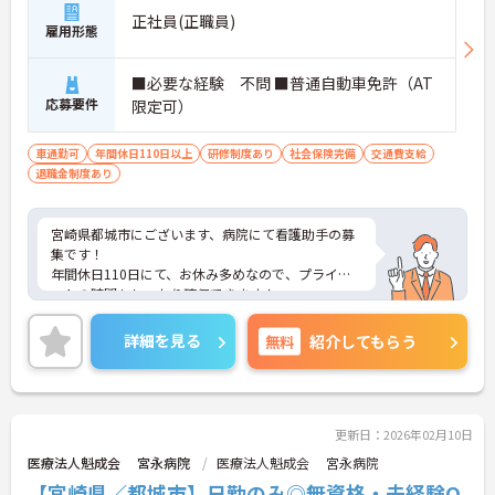
正社員(正職員)
雇用形態
■必要な経験 不問 ■普通自動車免許（AT
応募要件
限定可）
車通勤可
年間休日110日以上
研修制度あり
社会保険完備
交通費支給
退職金制度あり
宮崎県都城市にございます、病院にて看護助手の募
集です！
年間休日110日にて、お休み多めなので、プライベ
ートの時間もしっかり確保できます！
ご興味のある方は、マイナビ介護職までお問い合わ
せください。
詳細を見る
無料
紹介してもらう
更新日：2026年02月10日
医療法人魁成会 宮永病院
医療法人魁成会 宮永病院
【宮崎県／都城市】日勤のみ◎無資格・未経験O