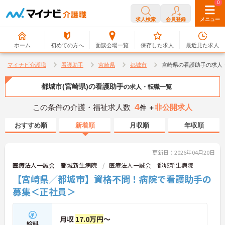
0
0
求人検索
会員登録
メニュー
ホーム
初めての方へ
面談会場一覧
保存した求人
最近見た求人
マイナビ介護職
看護助手
宮崎県
都城市
宮崎県の看護助手の求人
都城市(宮崎県)の看護助手
の求人・転職一覧
4
この条件の介護・福祉求人数
非公開求人
件 ＋
おすすめ順
新着順
月収順
年収順
更新日：2026年04月20日
医療法人一誠会 都城新生病院
医療法人一誠会 都城新生病院
【宮崎県／都城市】資格不問！病院で看護助手の
募集＜正社員＞
月収
17.0万円
～
給料