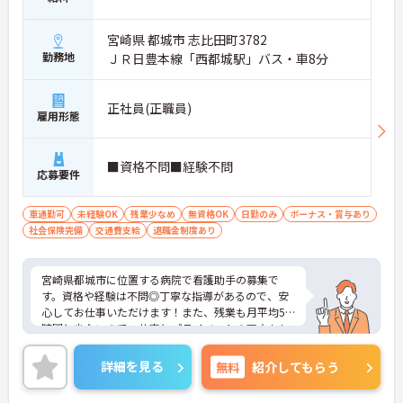
宮崎県 都城市 志比田町3782
勤務地
ＪＲ日豊本線「西都城駅」バス・車8分
正社員(正職員)
雇用形態
■資格不問■経験不問
応募要件
車通勤可
未経験OK
残業少なめ
無資格OK
日勤のみ
ボーナス・賞与あり
社会保険完備
交通費支給
退職金制度あり
宮崎県都城市に位置する病院で看護助手の募集で
す。資格や経験は不問◎丁寧な指導があるので、安
心してお仕事いただけます！また、残業も月平均5
時間と少ないので、仕事とプライベートの両立もし
やすい職場です♪ご興味のある方はご面接のポイン
トお伝えしますのでご気軽にお問い合わせくださ
詳細を見る
無料
紹介してもらう
い。