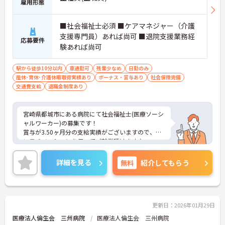
雇用形態
■社会福祉士必須 ■ケアマネジャー（介護
支援専門員）あれば尚可 ■退院支援業務経
応募要件
験あれば尚可
駅から徒歩10分以内
車通勤可
残業少なめ
日勤のみ
産休･育休･介護休暇取得実績あり
ボーナス・賞与あり
社会保険完備
交通費支給
退職金制度あり
宮崎県都城市にある病院にて社会福祉士(医療ソーシ
ャルワーカー)の募集です！
賞与が3.50ヶ月分の支給実績がございますので、高
いモチベーションを保ってご就業頂けます♪
残業は月10時間程度なので、ゆとりを持って働きた
い方におすすめです。
詳細を見る
無料
紹介してもらう
ご興味のある方には、面接対策ポイントなど、さら
に詳細をお話しいたしますのでお気軽にご相談くだ
さい！
更新日：2026年01月29日
医療法人倫生会 三州病院
医療法人倫生会 三州病院