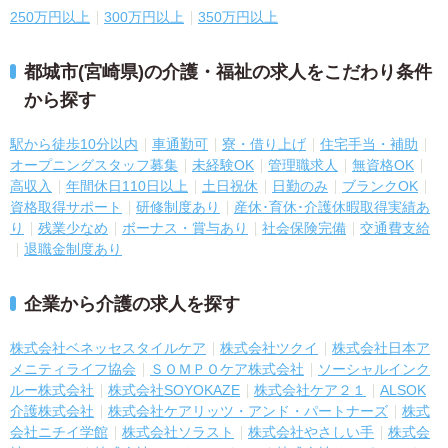
250万円以上
300万円以上
350万円以上
都城市(宮崎県)の介護・福祉の求人をこだわり条件
から探す
駅から徒歩10分以内
車通勤可
寮・借り上げ
住宅手当・補助
オープニングスタッフ募集
未経験OK
管理職求人
無資格OK
高収入
年間休日110日以上
土日祝休
日勤のみ
ブランクOK
資格取得サポート
研修制度あり
産休･育休･介護休暇取得実績あ
り
残業少なめ
ボーナス・賞与あり
社会保険完備
交通費支給
退職金制度あり
企業から介護の求人を探す
株式会社ベネッセスタイルケア
株式会社ツクイ
株式会社日本ア
メニティライフ協会
ＳＯＭＰＯケア株式会社
ソーシャルインク
ルー株式会社
株式会社SOYOKAZE
株式会社ケア２１
ALSOK
介護株式会社
株式会社ケアリッツ・アンド・パートナーズ
株式
会社ニチイ学館
株式会社ソラスト
株式会社やさしい手
株式会