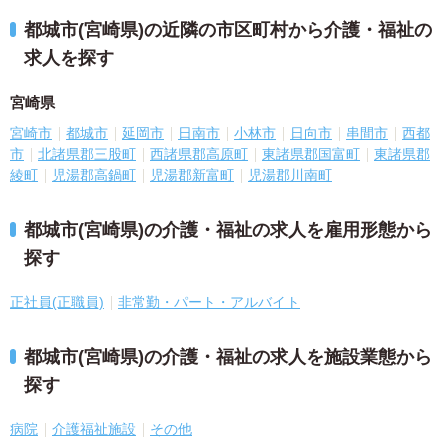
都城市(宮崎県)の近隣の市区町村から介護・福祉の
求人を探す
宮崎県
宮崎市
都城市
延岡市
日南市
小林市
日向市
串間市
西都
市
北諸県郡三股町
西諸県郡高原町
東諸県郡国富町
東諸県郡
綾町
児湯郡高鍋町
児湯郡新富町
児湯郡川南町
都城市(宮崎県)の介護・福祉の求人を雇用形態から
探す
正社員(正職員)
非常勤・パート・アルバイト
都城市(宮崎県)の介護・福祉の求人を施設業態から
探す
病院
介護福祉施設
その他