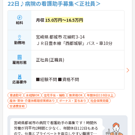
22日♪病院の看護助手募集＜正社員＞
月収
15.0万円～16.5万円
給料
宮崎県 都城市 花繰町3-14
勤務地
ＪＲ日豊本線「西都城駅」バス・車10分
正社員(正職員)
雇用形態
■経験不問 ■資格不問
応募要件
車通勤可
未経験OK
住宅手当・補助
無資格OK
年間休日110日以上
産休･育休･介護休暇取得実績あり
ボーナス・賞与あり
社会保険完備
交通費支給
宮崎県都城市の病院で看護助手の募集です！時間外
労働が月平均2時間と少なく、年間休日122日もある
ので、仕事とプライベートを両立しやすい職場で