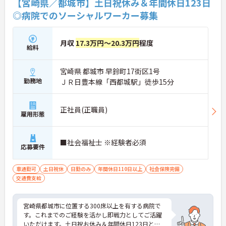
【宮崎県／都城市】土日祝休み＆年間休日123日
◎病院でのソーシャルワーカー募集
月収
17.3万円～20.3万円
程度
給料
宮崎県 都城市 早鈴町17街区1号
勤務地
ＪＲ日豊本線「西都城駅」徒歩15分
正社員(正職員)
雇用形態
■社会福祉士 ※経験者必須
応募要件
車通勤可
土日祝休
日勤のみ
年間休日110日以上
社会保険完備
交通費支給
宮崎県都城市に位置する300床以上を有する病院で
す。これまでのご経験を活かし即戦力としてご活躍
いただけます。土日祝お休み＆年間休日123日と多