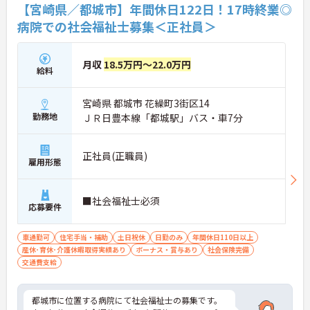
【宮崎県／都城市】年間休日122日！17時終業◎
病院での社会福祉士募集＜正社員＞
月収
18.5万円～22.0万円
給料
宮崎県 都城市 花繰町3街区14
勤務地
ＪＲ日豊本線「都城駅」バス・車7分
正社員(正職員)
雇用形態
■社会福祉士必須
応募要件
車通勤可
住宅手当・補助
土日祝休
日勤のみ
年間休日110日以上
産休･育休･介護休暇取得実績あり
ボーナス・賞与あり
社会保険完備
交通費支給
都城市に位置する病院にて社会福祉士の募集です。