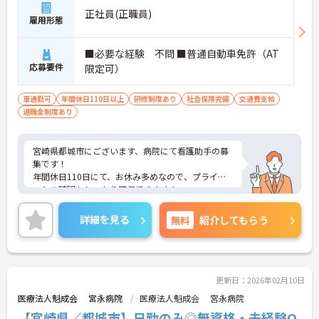
正社員(正職員)
雇用形態
■必要な経験 不問 ■普通自動車免許（AT
応募要件
限定可）
車通勤可
年間休日110日以上
研修制度あり
社会保険完備
交通費支給
退職金制度あり
宮崎県都城市にございます、病院にて看護助手の募
集です！
年間休日110日にて、お休み多めなので、プライベ
ートの時間もしっかり確保できます！
ご興味のある方は、マイナビ介護職までお問い合わ
せください。
詳細を見る
無料
紹介してもらう
更新日：2026年02月10日
医療法人魁成会 宮永病院
医療法人魁成会 宮永病院
【宮崎県／都城市】日勤のみ◎無資格・未経験O