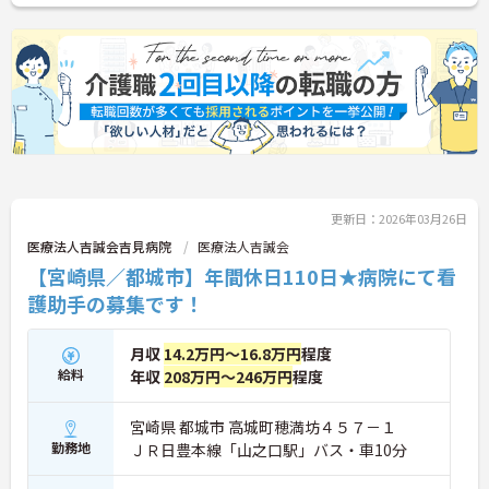
更新日：2026年03月26日
医療法人吉誠会吉見病院
医療法人吉誠会
【宮崎県／都城市】年間休日110日★病院にて看
護助手の募集です！
月収
14.2万円～16.8万円
程度
給料
年収
208万円～246万円
程度
宮崎県 都城市 高城町穂満坊４５７－１
勤務地
ＪＲ日豊本線「山之口駅」バス・車10分