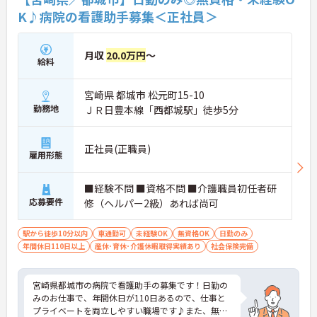
K♪病院の看護助手募集＜正社員＞
月収
20.0万円
～
給料
宮崎県 都城市 松元町15-10
勤務地
ＪＲ日豊本線「西都城駅」徒歩5分
正社員(正職員)
雇用形態
■経験不問 ■資格不問 ■介護職員初任者研
応募要件
修（ヘルパー2級）あれば尚可
駅から徒歩10分以内
車通勤可
未経験OK
無資格OK
日勤のみ
年間休日110日以上
産休･育休･介護休暇取得実績あり
社会保険完備
宮崎県都城市の病院で看護助手の募集です！日勤の
みのお仕事で、年間休日が110日あるので、仕事と
プライベートを両立しやすい職場です♪また、無資