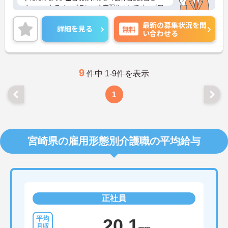
く、ワークライフバランスを実現やすいです。ご興
味ある方には、面接対策ポイントなど、さらに詳細
最新の募集状況を問
をお話しいたしますのでお気軽にご相談ください！
詳細を見る
無料
い合わせる
9
件中 1-9件を表示
1
宮崎県の雇用形態別介護職の平均給与
正社員
20.1