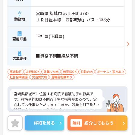
宮崎県 都城市 志比田町3782
勤務地
ＪＲ日豊本線「西都城駅」バス・車8分
正社員(正職員)
雇用形態
■資格不問■経験不問
応募要件
車通勤可
未経験OK
残業少なめ
無資格OK
日勤のみ
ボーナス・賞与あり
社会保険完備
交通費支給
退職金制度あり
宮崎県都城市に位置する病院で看護助手の募集で
す。資格や経験は不問◎丁寧な指導があるので、安
心してお仕事いただけます！また、残業も月平均5
時間と少ないので、仕事とプライベートの両立もし
やすい職場です♪ご興味のある方はご面接のポイン
トお伝えしますのでご気軽にお問い合わせくださ
詳細を見る
無料
紹介してもらう
い。