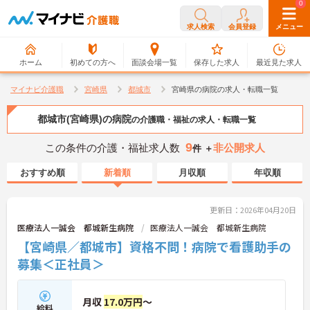
0
0
求人検索
会員登録
メニュー
ホーム
初めての方へ
面談会場一覧
保存した求人
最近見た求人
マイナビ介護職
宮崎県
都城市
宮崎県の病院の求人・転職一覧
都城市(宮崎県)の病院
の介護職・福祉の求人・転職一覧
9
この条件の介護・福祉求人数
非公開求人
件 ＋
おすすめ順
新着順
月収順
年収順
更新日：2026年04月20日
医療法人一誠会 都城新生病院
医療法人一誠会 都城新生病院
【宮崎県／都城市】資格不問！病院で看護助手の
募集＜正社員＞
月収
17.0万円
～
給料