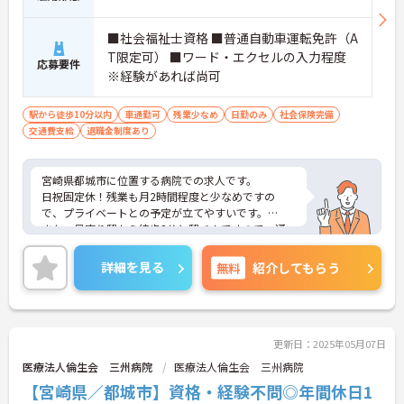
■社会福祉士資格 ■普通自動車運転免許（A
T限定可） ■ワード・エクセルの入力程度
応募要件
※経験があれば尚可
駅から徒歩10分以内
車通勤可
残業少なめ
日勤のみ
社会保険完備
交通費支給
退職金制度あり
宮崎県都城市に位置する病院での求人です。
日祝固定休！残業も月2時間程度と少なめですの
で、プライベートとの予定が立てやすいです。
また、最寄り駅から徒歩2分と駅チカですので、通
勤ラクラクです！
ご興味のある方は、お気軽にお問い合わせくださ
詳細を見る
無料
紹介してもらう
い。
更新日：2025年05月07日
医療法人倫生会 三州病院
医療法人倫生会 三州病院
【宮崎県／都城市】資格・経験不問◎年間休日1