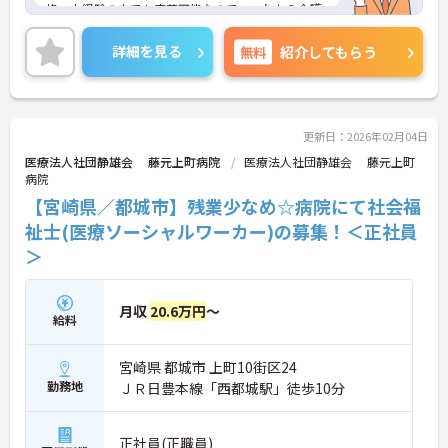
格・未経験の方でも応募可能なので、これから介護
業界に挑戦したいという方にピッタリの職場です◎
ご興味のある方は、面接ポイントをお伝えしますの
詳細を見る
無料
紹介してもらう
で、お気軽にご連絡ください。
更新日：2026年02月04日
医療法人社団静雄会 藤元上町病院
医療法人社団静雄会 藤元上町
病院
【宮崎県／都城市】残業少なめ☆病院にて社会福
祉士(医療ソーシャルワーカー)の募集！＜正社員
＞
月収
20.6万円
～
給料
宮崎県 都城市 上町10街区24
勤務地
ＪＲ日豊本線「西都城駅」徒歩10分
正社員(正職員)