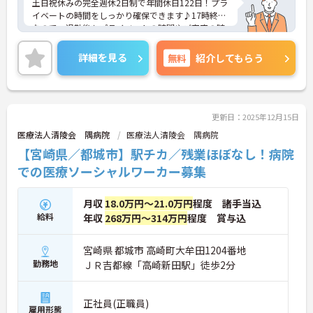
土日祝休みの完全週休2日制で年間休日122日！プラ
イベートの時間をしっかり確保できます♪17時終業
なので、退勤後もプライベートの時間やご家庭の時
間を充実させることができます◎無料駐車場がある
のでマイカー通勤の際は心配いりません！ご興味あ
詳細を見る
無料
紹介してもらう
る方は面接ポイントをお伝えしますので、お気軽に
ご連絡ください。
更新日：2025年12月15日
医療法人清陵会 隅病院
医療法人清陵会 隅病院
【宮崎県／都城市】駅チカ／残業ほぼなし！病院
での医療ソーシャルワーカー募集
月収
18.0万円～21.0万円
程度 諸手当込
給料
年収
268万円～314万円
程度 賞与込
宮崎県 都城市 高崎町大牟田1204番地
勤務地
ＪＲ吉都線「高崎新田駅」徒歩2分
正社員(正職員)
雇用形態