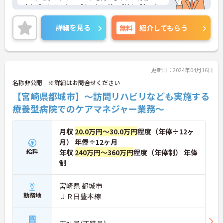
す！パートナーシップナーシング、プリセプターシ
ップ体制ありで、不安なく業務に慣れることができ
ます！ご興味のある方は、面接ポイントをお伝えし
詳細を見る
無料
紹介してもらう
ますので、お気軽にご連絡ください。
更新日：2024年04月16日
名称非公開 ※詳細はお問合せください
【宮崎県都城市】～訪問リハビリなども実施する
療養型病院でのケアマネジャー業務～
月収
20.0万円～30.0万円
程度（年俸÷12ヶ
月） 年俸÷12ヶ月
給料
年収
240万円～360万円
程度（年俸制） 年俸
制
宮崎県 都城市
勤務地
ＪＲ日豊本線