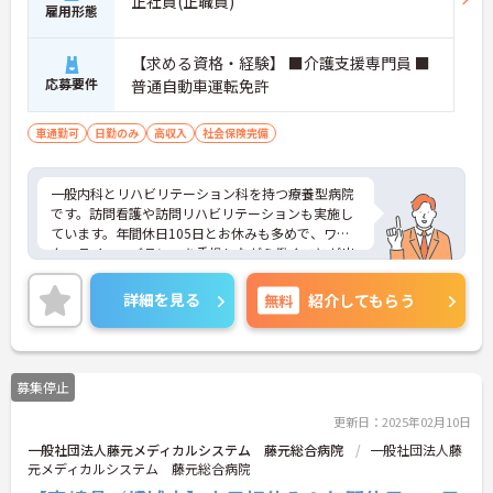
正社員(正職員)
雇用形態
【求める資格・経験】 ■介護支援専門員 ■
応募要件
普通自動車運転免許
車通勤可
日勤のみ
高収入
社会保険完備
一般内科とリハビリテーション科を持つ療養型病院
です。訪問看護や訪問リハビリテーションも実施し
ています。年間休日105日とお休みも多めで、ワー
ク・ライフ・バランスを重視しながら働くことが出
来る環境です！
詳細を見る
無料
紹介してもらう
募集停止
更新日：2025年02月10日
一般社団法人藤元メディカルシステム 藤元総合病院
一般社団法人藤
元メディカルシステム 藤元総合病院