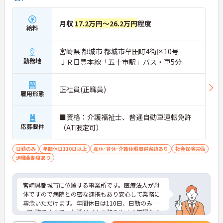
月収
17.2万円～26.2万円
程度
給料
宮崎県 都城市 都城市牟田町4街区10号
勤務地
ＪＲ日豊本線「五十市駅」バス・車5分
正社員(正職員)
雇用形態
■資格：介護福祉士、普通自動車運転免許
応募要件
（AT限定可）
日勤のみ
年間休日110日以上
産休･育休･介護休暇取得実績あり
社会保険完備
退職金制度あり
宮崎県都城市に位置する事業所です。医療法人が母
体ですので病院との密な連携もあり安心して業務に
専念いただけます。年間休日は110日、日勤のみの
ご勤務ですので、生活リズムを整えやすく無理なく
ご勤務いただけます♪ご興味のある方には、面接対