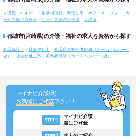
介護職・ヘルパー
生活相談員
看護助手
ケアマネージャー
サ
ービス提供責任者
サービス管理責任者
管理者
都城市(宮崎県)の介護・福祉の求人を資格から探す
介護福祉士
社会福祉士
介護職員初任者研修（ホームヘルパー2
級）
社会福祉主事
実務者研修（ホームヘルパー1級）
マイナビ介護職に
お気軽にご相談
下さい！
マイナビ介護
1
STEP
職にご登録
2
求人のご紹介
STEP