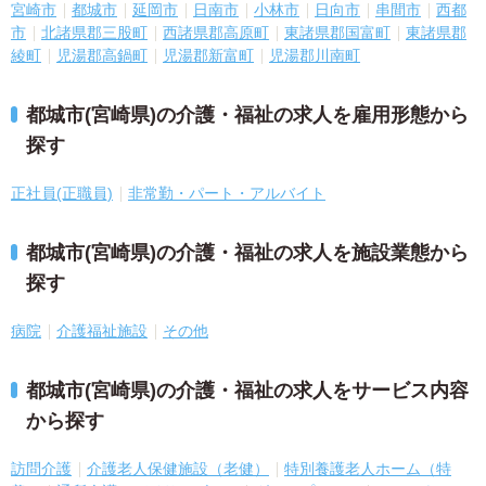
宮崎市
都城市
延岡市
日南市
小林市
日向市
串間市
西都
市
北諸県郡三股町
西諸県郡高原町
東諸県郡国富町
東諸県郡
綾町
児湯郡高鍋町
児湯郡新富町
児湯郡川南町
都城市(宮崎県)の介護・福祉の求人を雇用形態から
探す
正社員(正職員)
非常勤・パート・アルバイト
都城市(宮崎県)の介護・福祉の求人を施設業態から
探す
病院
介護福祉施設
その他
都城市(宮崎県)の介護・福祉の求人をサービス内容
から探す
訪問介護
介護老人保健施設（老健）
特別養護老人ホーム（特