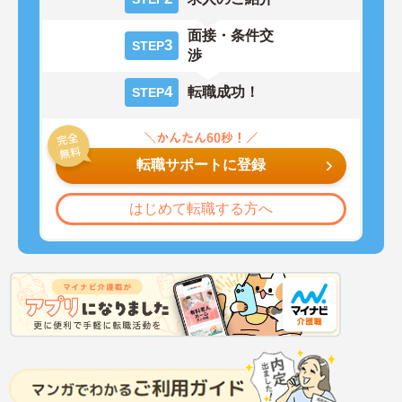
面接・条件交
3
STEP
渉
4
転職成功！
STEP
転職サポートに登録
はじめて転職する方へ