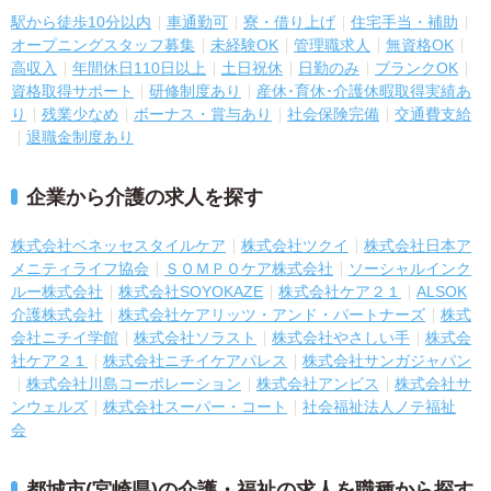
駅から徒歩10分以内
車通勤可
寮・借り上げ
住宅手当・補助
オープニングスタッフ募集
未経験OK
管理職求人
無資格OK
高収入
年間休日110日以上
土日祝休
日勤のみ
ブランクOK
資格取得サポート
研修制度あり
産休･育休･介護休暇取得実績あ
り
残業少なめ
ボーナス・賞与あり
社会保険完備
交通費支給
退職金制度あり
企業から介護の求人を探す
株式会社ベネッセスタイルケア
株式会社ツクイ
株式会社日本ア
メニティライフ協会
ＳＯＭＰＯケア株式会社
ソーシャルインク
ルー株式会社
株式会社SOYOKAZE
株式会社ケア２１
ALSOK
介護株式会社
株式会社ケアリッツ・アンド・パートナーズ
株式
会社ニチイ学館
株式会社ソラスト
株式会社やさしい手
株式会
社ケア２１
株式会社ニチイケアパレス
株式会社サンガジャパン
株式会社川島コーポレーション
株式会社アンビス
株式会社サ
ンウェルズ
株式会社スーパー・コート
社会福祉法人ノテ福祉
会
都城市(宮崎県)の介護・福祉の求人を職種から探す