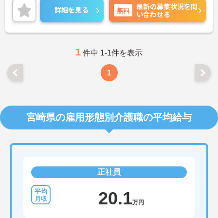
最新の募集状況を問
策ポイントなど、さらに詳細をお話しいたしますの
詳細を見る
無料
い合わせる
でお気軽にご相談ください！
1
件中 1-1件を表示
1
宮崎県の雇用形態別介護職の平均給与
正社員
20.1
万円