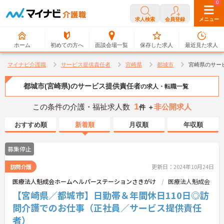
0
0
求人検索
会員登録
メニュー
ホーム
初めての方へ
面談会場一覧
保存した求人
最近見た求人
マイナビ介護職
サービス提供責任者
宮崎県
都城市
宮崎県のサー
都城市(宮崎県)のサービス提供責任者
の求人・転職一覧
1
この条件の介護・福祉求人数
非公開求人
件 ＋
おすすめ順
新着順
月収順
年収順
募集停止
訪問介護
更新日：2024年10月24日
医療法人魁成会ホームヘルパーステーションさきがけ
医療法人魁成会
【宮崎県／都城市】日勤帯＆年間休日110日◎訪
問介護でのお仕事（正社員／サービス提供責任
者）