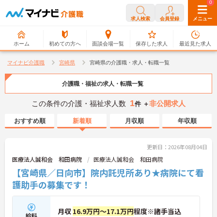
0
0
求人検索
会員登録
メニュー
ホーム
初めての方へ
面談会場一覧
保存した求人
最近見た求人
マイナビ介護職
宮崎県
宮崎県の介護職・求人・転職一覧
介護職・福祉の求人・転職一覧
1
この条件の介護・福祉求人数
非公開求人
件 ＋
おすすめ順
新着順
月収順
年収順
更新日：2026年08月04日
医療法人誠和会 和田病院
医療法人誠和会 和田病院
【宮崎県／日向市】院内託児所あり★病院にて看
護助手の募集です！
月収
16.9万円～17.1万円
程度※諸手当込
給料