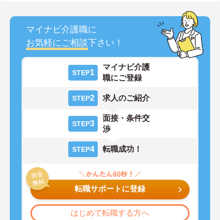
マイナビ介護職に
お気軽にご相談
下さい！
マイナビ介護
1
STEP
職にご登録
2
求人のご紹介
STEP
面接・条件交
3
STEP
渉
4
転職成功！
STEP
転職サポートに登録
はじめて転職する方へ