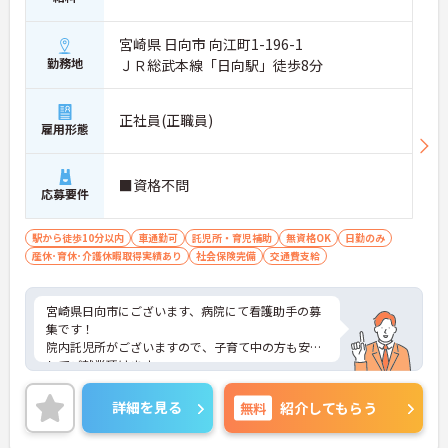
宮崎県 日向市 向江町1-196-1
勤務地
ＪＲ総武本線「日向駅」徒歩8分
正社員(正職員)
雇用形態
■資格不問
応募要件
駅から徒歩10分以内
車通勤可
託児所・育児補助
無資格OK
日勤のみ
産休･育休･介護休暇取得実績あり
社会保険完備
交通費支給
宮崎県日向市にございます、病院にて看護助手の募
集です！
院内託児所がございますので、子育て中の方も安心
してご就業頂けます。
ご興味のある方は、マイナビ看護師までお問い合わ
せください。
詳細を見る
無料
紹介してもらう