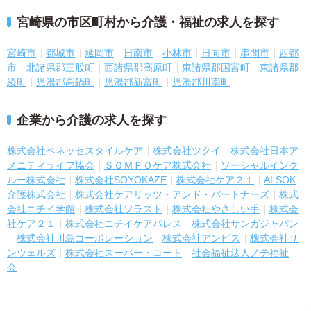
宮崎県の市区町村から介護・福祉の求人を探す
宮崎市
都城市
延岡市
日南市
小林市
日向市
串間市
西都
市
北諸県郡三股町
西諸県郡高原町
東諸県郡国富町
東諸県郡
綾町
児湯郡高鍋町
児湯郡新富町
児湯郡川南町
企業から介護の求人を探す
株式会社ベネッセスタイルケア
株式会社ツクイ
株式会社日本ア
メニティライフ協会
ＳＯＭＰＯケア株式会社
ソーシャルインク
ルー株式会社
株式会社SOYOKAZE
株式会社ケア２１
ALSOK
介護株式会社
株式会社ケアリッツ・アンド・パートナーズ
株式
会社ニチイ学館
株式会社ソラスト
株式会社やさしい手
株式会
社ケア２１
株式会社ニチイケアパレス
株式会社サンガジャパン
株式会社川島コーポレーション
株式会社アンビス
株式会社サ
ンウェルズ
株式会社スーパー・コート
社会福祉法人ノテ福祉
会