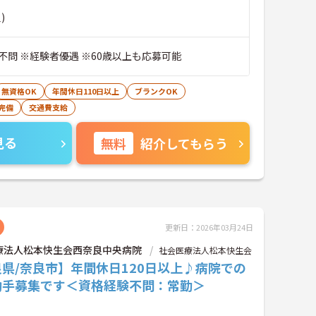
)
不問 ※経験者優遇 ※60歳以上も応募可能
無資格OK
年間休日110日以上
ブランクOK
完備
交通費支給
見る
無料
紹介してもらう
更新日：2026年03月24日
療法人松本快生会西奈良中央病院
社会医療法人松本快生会
県/奈良市】年間休日120日以上♪病院での
助手募集です＜資格経験不問：常勤＞