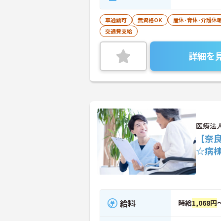
車通勤可
無資格OK
産休･育休･介護休
交通費支給
詳細を
医療法
【奈
☆病
給料
時給
1,068円