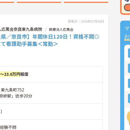
更新日：2026年07月08日
マ
人応篤会奈良東九条病院
医療法人応篤会
良県／奈良市】年間休日120日！資格不問◎
お
にて看護助手募集＜常勤＞
円～23.0万円
程度
 東九条町752
京終駅」徒歩20分
)
■経験不問