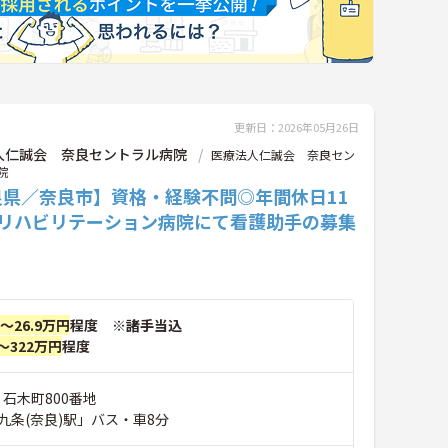
更新日：2026年05月26日
人仁誠会 奈良セントラル病院
医療法人仁誠会 奈良セン
院
良県／奈良市】資格・経験不問◎年間休日11
！リハビリテーション病院にて看護助手の募集
♪
円～26.9万円
程度 ※諸手当込
～322万円
程度
 石木町800番地
九条(奈良)駅」バス・車8分