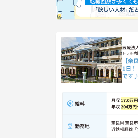
医療法
トラル病
【奈
1日
です
月収
17.0万
給料
年収
204万円
奈良県 奈良市
勤務地
近鉄橿原線「