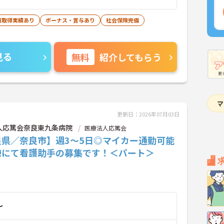
暇取得実績あり
ボーナス・賞与あり
社会保険完備
見る
無料
紹介してもらう
更新日：2026年07月03日
人応篤会奈良東九条病院
医療法人応篤会
良県／奈良市】週3～5日◎マイカー通勤可能
棟にて看護助手の募集です！＜パート＞
～