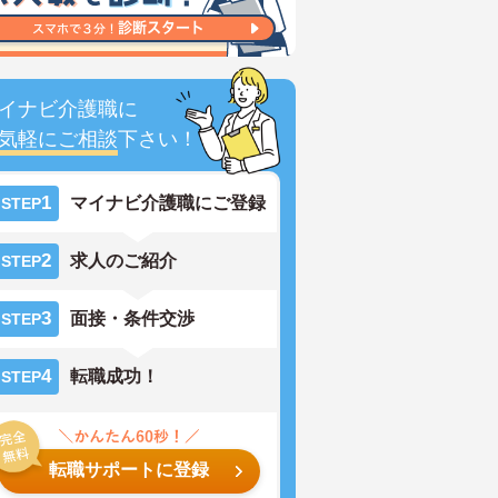
イナビ介護職に
気軽にご相談
下さい！
1
マイナビ介護職にご登録
STEP
2
求人のご紹介
STEP
3
面接・条件交渉
STEP
4
転職成功！
STEP
転職サポートに登録