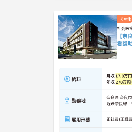
その他
社会医
【奈良
看護
月収
17.8万
給料
年収
270万円
奈良県 奈良市
勤務地
近鉄奈良線「
雇用形態
正社員(正職員