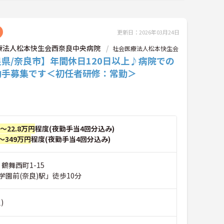
更新日：2026年03月24日
療法人松本快生会西奈良中央病院
社会医療法人松本快生会
県/奈良市】年間休日120日以上♪病院での
助手募集です＜初任者研修：常勤＞
円～22.8万円
程度(夜勤手当4回分込み)
～349万円
程度(夜勤手当4回分込み)
 鶴舞西町1-15
学園前(奈良)駅」徒歩10分
)