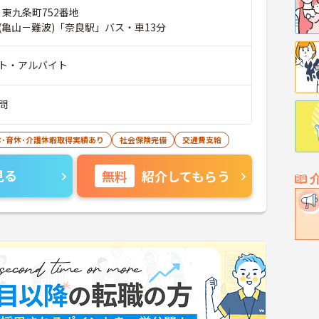
 東九条町752番地
(亀山－難波)「奈良駅」バス・車13分
ト・アルバイト
問
休･育休･介護休暇取得実績あり
社会保険完備
交通費支給
見る
無料
紹介してもらう