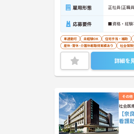
雇用形態
正社員(正職員
応募要件
■資格・経験
車通勤可
未経験OK
住宅手当・補助
産休･育休･介護休暇取得実績あり
社会保険
詳細を
その他
社会医
【奈良
看護