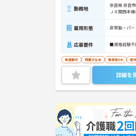
奈良県 奈良市
勤務地
ＪＲ関西本線
雇用形態
非常勤・パー
応募要件
■資格経験不
車通勤可
残業少なめ
無資格OK
産
詳細を