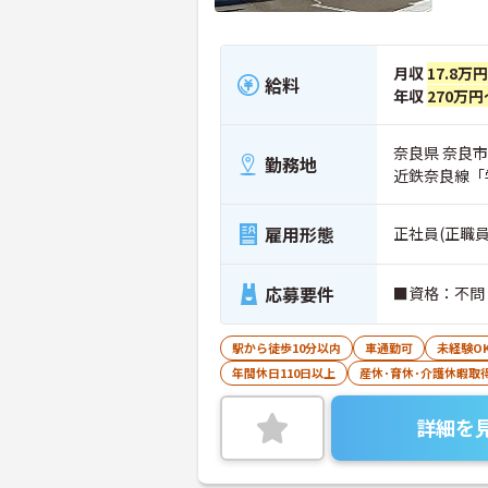
月収
17.8万
給料
年収
270万円
奈良県 奈良市
勤務地
近鉄奈良線「
雇用形態
正社員(正職員
応募要件
■資格：不問
駅から徒歩10分以内
車通勤可
未経験O
年間休日110日以上
産休･育休･介護休暇取
詳細を