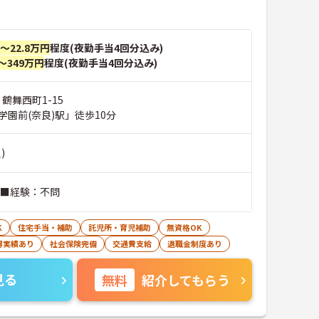
円～22.8万円
程度(夜勤手当4回分込み)
～349万円
程度(夜勤手当4回分込み)
 鶴舞西町1-15
学園前(奈良)駅」徒歩10分
)
 ■経験：不問
K
住宅手当・補助
託児所・育児補助
無資格OK
得実績あり
社会保険完備
交通費支給
退職金制度あり
見る
無料
紹介してもらう