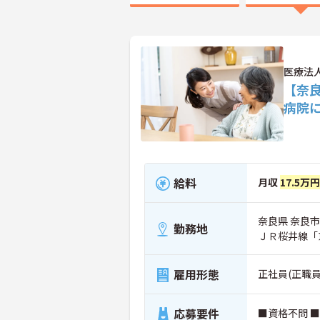
医療法
【奈
病院
給料
月収
17.5万
奈良県 奈良市
勤務地
ＪＲ桜井線「
雇用形態
正社員(正職員
応募要件
■資格不問 