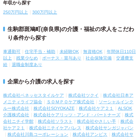
年収から探す
250万円以上
300万円以上
生駒郡斑鳩町(奈良県)の介護・福祉の求人をこだわ
り条件から探す
車通勤可
住宅手当・補助
未経験OK
無資格OK
年間休日110日
以上
残業少なめ
ボーナス・賞与あり
社会保険完備
交通費支
給
退職金制度あり
企業から介護の求人を探す
株式会社ベネッセスタイルケア
株式会社ツクイ
株式会社日本ア
メニティライフ協会
ＳＯＭＰＯケア株式会社
ソーシャルインク
ルー株式会社
株式会社SOYOKAZE
株式会社ケア２１
ALSOK
介護株式会社
株式会社ケアリッツ・アンド・パートナーズ
株式
会社ニチイ学館
株式会社ソラスト
株式会社やさしい手
株式会
社ケア２１
株式会社ニチイケアパレス
株式会社サンガジャパン
株式会社川島コーポレーション
株式会社アンビス
株式会社サ