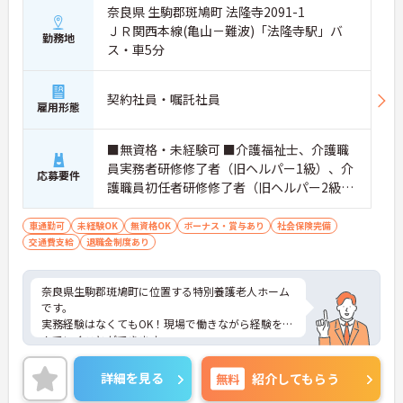
奈良県 生駒郡斑鳩町 法隆寺2091-1
ＪＲ関西本線(亀山－難波)「法隆寺駅」バ
勤務地
ス・車5分
契約社員・嘱託社員
雇用形態
■無資格・未経験可 ■介護福祉士、介護職
員実務者研修修了者（旧ヘルパー1級）、介
応募要件
護職員初任者研修修了者（旧ヘルパー2級）
をお持ちの方歓迎
車通勤可
未経験OK
無資格OK
ボーナス・賞与あり
社会保険完備
交通費支給
退職金制度あり
奈良県生駒郡斑鳩町に位置する特別養護老人ホーム
です。
実務経験はなくてもOK！現場で働きながら経験を積
んでいくことができます。
駐車場が完備されていて、自動車・バイク通勤が可
能なため、通勤に便利です。
詳細を見る
無料
紹介してもらう
ご興味をお持ちの方はお気軽にお問い合わせくださ