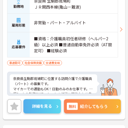
奈良県 生駒郡斑鳩町
勤務地
ＪＲ関西本線(亀山－難波)
非常勤・パート・アルバイト
雇用形態
■資格：介護職員初任者研修（ヘルパー2
級）以上必須 ■普通自動車免許必須（AT限
応募要件
定可） ■経験必須
車通勤可
社会保険完備
交通費支給
奈良県生駒郡斑鳩町に位置する訪問介護で介護職員
〈パート〉の募集です。
マイカーでの通勤もOK！日勤のみのお仕事です。
週3～から勤務OKで、シフトの相談も可能なため自
分のペースで働くことができます◎しっかりとした
フォロー体制で、経験に関わらず安心してスタート
詳細を見る
無料
紹介してもらう
できます。
こちらの求人にご興味がございましたら面接のポイ
ントもお伝えしますので是非ご応募お待ちしており
ます。