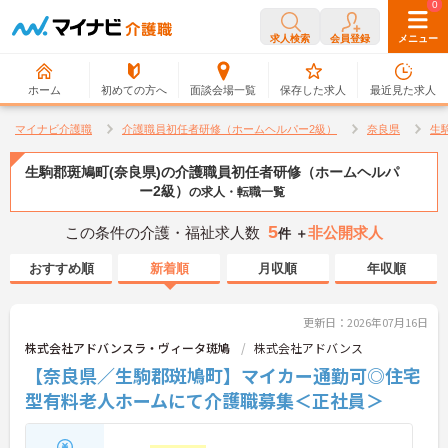
0
0
求人検索
会員登録
メニュー
ホーム
初めての方へ
面談会場一覧
保存した求人
最近見た求人
マイナビ介護職
介護職員初任者研修（ホームヘルパー2級）
奈良県
生
生駒郡斑鳩町(奈良県)の介護職員初任者研修（ホームヘルパ
ー2級）
の求人・転職一覧
5
この条件の介護・福祉求人数
非公開求人
件 ＋
おすすめ順
新着順
月収順
年収順
更新日：2026年07月16日
株式会社アドバンスラ・ヴィータ斑鳩
株式会社アドバンス
【奈良県／生駒郡斑鳩町】マイカー通勤可◎住宅
型有料老人ホームにて介護職募集＜正社員＞