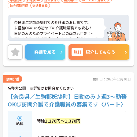
社会保険完備
交通費支給
奈良県生駒郡斑鳩町での介護職のお仕事です。
未経験OKのため初めての介護職業務でも安心！
日勤のみのためプライベートとの両立も可能！
興味のある方はご面接のポイントをお伝えいたしま
すので、ご気軽にお問い合わせください。
詳細を見る
無料
紹介してもらう
訪問介護
更新日：2025年10月01日
名称非公開 ※詳細はお問合せください
【奈良県／生駒郡斑鳩町】日勤のみ♪週3～勤務
OK◎訪問介護で介護職員の募集です〈パート〉
時給
1,270円～1,370円
給料