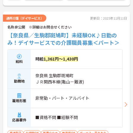
い。
通所介護（デイサービス）
更新日：2025年11月11日
名称非公開 ※詳細はお問合せください
【奈良県／生駒郡斑鳩町】未経験OK♪日勤の
み！デイサービスでの介護職員募集＜パート＞
時給
1,361円～1,430円
給料
奈良県 生駒郡斑鳩町
勤務地
ＪＲ関西本線(亀山－難波)
非常勤・パート・アルバイト
雇用形態
■資格不問 ■経験不問
応募要件
車通勤可
未経験OK
残業少なめ
無資格OK
ボーナス・賞与あり