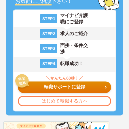
お気軽にご相談
下さい！
マイナビ介護
1
STEP
職にご登録
2
求人のご紹介
STEP
面接・条件交
3
STEP
渉
4
転職成功！
STEP
転職サポートに登録
はじめて転職する方へ