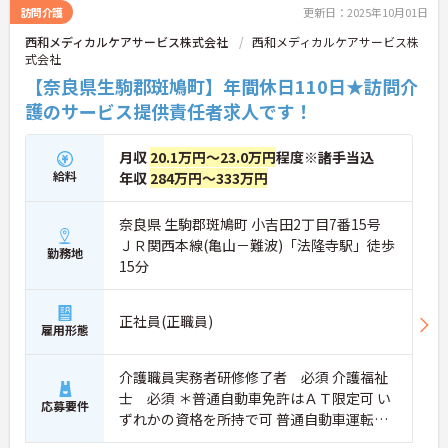
訪問介護
更新日：2025年10月01日
西和メディカルケアサービス株式会社
西和メディカルケアサービス株
式会社
【奈良県生駒郡斑鳩町】年間休日110日★訪問介
護のサービス提供責任者求人です！
月収
20.1万円～23.0万円
程度※諸手当込
給料
年収
284万円～333万円
奈良県 生駒郡斑鳩町 小吉田2丁目7番15号
ＪＲ関西本線(亀山－難波)「法隆寺駅」徒歩
勤務地
15分
正社員(正職員)
雇用形態
介護職員実務者研修修了者 必須 介護福祉
士 必須 ＊普通自動車免許はＡＴ限定可 い
応募要件
ずれかの資格を所持で可 普通自動車運転免
許 必須（ＡＴ限定可）