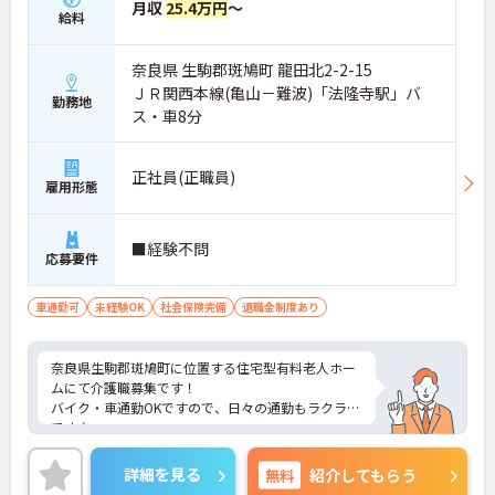
月収
25.4万円
～
給料
奈良県 生駒郡斑鳩町 龍田北2-2-15
ＪＲ関西本線(亀山－難波)「法隆寺駅」バ
勤務地
ス・車8分
正社員(正職員)
雇用形態
■経験不問
応募要件
車通勤可
未経験OK
社会保険完備
退職金制度あり
奈良県生駒郡斑鳩町に位置する住宅型有料老人ホー
ムにて介護職募集です！
バイク・車通勤OKですので、日々の通勤もラクラク
です♪
ご興味がございましたら、さらに詳細をお伝えいた
しますのでお気軽にお問い合わせください！
詳細を見る
無料
紹介してもらう