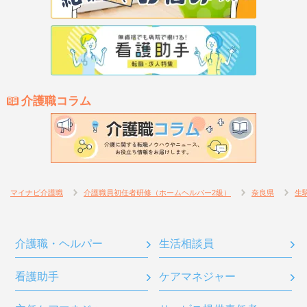
介護職コラム
マイナビ介護職
介護職員初任者研修（ホームヘルパー2級）
奈良県
生
介護職・ヘルパー
生活相談員
看護助手
ケアマネジャー