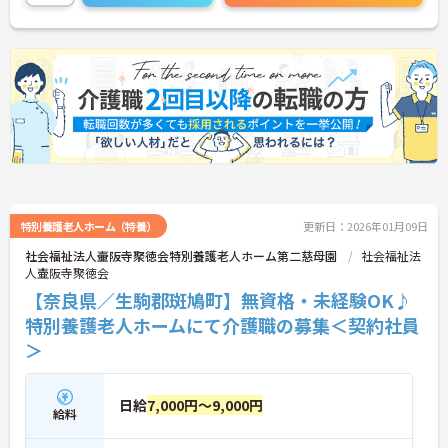
特別養護老人ホーム（特養）
更新日：2026年01月09日
社会福祉法人壷阪寺聚徳会特別養護老人ホーム第二慈母園
社会福祉法
人壷阪寺聚徳会
【奈良県／生駒郡斑鳩町】無資格・未経験OK♪
特別養護老人ホームにて介護職の募集＜契約社員
＞
日給
7,000円～9,000円
給料