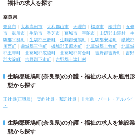
福祉の求人を探す
奈良県
奈良市
大和高田市
大和郡山市
天理市
橿原市
桜井市
五條
市
御所市
生駒市
香芝市
葛城市
宇陀市
山辺郡山添村
生
駒郡平群町
生駒郡三郷町
生駒郡斑鳩町
生駒郡安堵町
磯城郡
川西町
磯城郡三宅町
磯城郡田原本町
北葛城郡上牧町
北葛城
郡王寺町
北葛城郡広陵町
北葛城郡河合町
吉野郡吉野町
吉野
郡大淀町
吉野郡下市町
吉野郡十津川村
生駒郡斑鳩町(奈良県)の介護・福祉の求人を雇用形
態から探す
正社員(正職員)
契約社員・嘱託社員
非常勤・パート・アルバイ
ト
生駒郡斑鳩町(奈良県)の介護・福祉の求人を施設業
態から探す