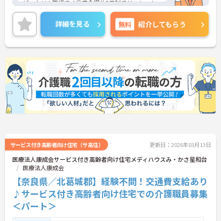
ピッタリの職場です◎完全週休2日制でリフレッシ
ュ休暇もあり、ワークライフバランスを保ちながら
お仕事ができます！産前産後・育休休暇、子の看
詳細を見る
無料
紹介してもらう
護・介護・行事休暇など制度が充実していて、育児
をしながらでも働きやすい職場です◎さらに、生活
に嬉しい世帯・住宅補助や育児・保育料補助あり安
心して働きやすい環境となっております♪ご興味あ
る方は面接ポイントをお伝えしますので、お気軽に
ご連絡ください。
サービス付き高齢者向け住宅（サ高住）
更新日：2026年03月13日
医療法人康成会サービス付き高齢者向け住宅メディハウスみ・かさ星和台
医療法人康成会
【奈良県／北葛城郡】経験不問！交通費支給あり
♪サービス付き高齢者向け住宅での介護職員募集
＜パート＞