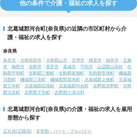
他の条件で介護・福祉の求人を探す
北葛城郡河合町(奈良県)の近隣の市区町村から介
護・福祉の求人を探す
奈良県
奈良市
大和高田市
大和郡山市
天理市
橿原市
桜井市
五條
市
御所市
生駒市
香芝市
葛城市
宇陀市
山辺郡山添村
生
駒郡平群町
生駒郡三郷町
生駒郡斑鳩町
生駒郡安堵町
磯城郡
川西町
磯城郡三宅町
磯城郡田原本町
北葛城郡上牧町
北葛城
郡王寺町
北葛城郡広陵町
北葛城郡河合町
吉野郡吉野町
吉野
郡大淀町
吉野郡下市町
吉野郡十津川村
北葛城郡河合町(奈良県)の介護・福祉の求人を雇用
形態から探す
正社員(正職員)
非常勤・パート・アルバイト