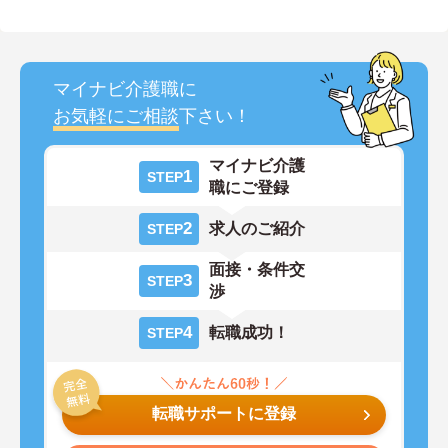
マイナビ介護職に
お気軽にご相談
下さい！
マイナビ介護
1
STEP
職にご登録
2
求人のご紹介
STEP
面接・条件交
3
STEP
渉
4
転職成功！
STEP
転職サポートに登録