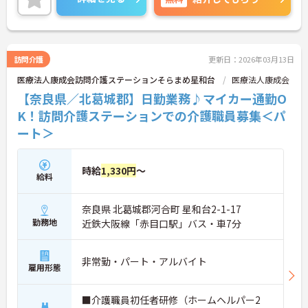
ん！ご興味ある方は面接ポイントをお伝えしますの
で、お気軽にご連絡ください。
訪問介護
更新日：2026年03月13日
医療法人康成会訪問介護ステーションそらまめ星和台
医療法人康成会
【奈良県／北葛城郡】日勤業務♪マイカー通勤O
K！訪問介護ステーションでの介護職員募集＜パ
ート＞
時給
1,330円
～
給料
奈良県 北葛城郡河合町 星和台2-1-17
勤務地
近鉄大阪線「赤目口駅」バス・車7分
非常勤・パート・アルバイト
雇用形態
■介護職員初任者研修（ホームヘルパー2