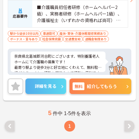
■介護職員初任者研修（ホームヘルパー2
級）、実務者研修（ホームヘルパー1級）、
応募要件
介護福祉士（いずれかの資格れば尚可） ■
経験あれば尚可
駅から徒歩10分以内
車通勤可
産休･育休･介護休暇取得実績あり
ボーナス・賞与あり
社会保険完備
交通費支給
退職金制度あり
奈良県北葛城郡河合町にございます、特別養護老人
ホームにて介護職の募集です！
最寄り駅より徒歩3分と好立地にくわえて、無料駐車
場がありマイカー通勤も可能なので通勤に便利です
♪
育児休暇制度がありますので、ライフステージに応
詳細を見る
無料
紹介してもらう
じて長くお仕事を続けていくことができます◎
ご興味のある方は、マイナビ介護職までお問い合わ
せください。
5
件中 1-5件を表示
1