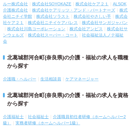
ルー株式会社
株式会社SOYOKAZE
株式会社ケア２１
ALSOK
介護株式会社
株式会社ケアリッツ・アンド・パートナーズ
株式
会社ニチイ学館
株式会社ソラスト
株式会社やさしい手
株式会
社ケア２１
株式会社ニチイケアパレス
株式会社サンガジャパン
株式会社川島コーポレーション
株式会社アンビス
株式会社サ
ンウェルズ
株式会社スーパー・コート
社会福祉法人ノテ福祉
会
北葛城郡河合町(奈良県)の介護・福祉の求人を職種
から探す
介護職・ヘルパー
生活相談員
ケアマネージャー
北葛城郡河合町(奈良県)の介護・福祉の求人を資格
から探す
介護福祉士
社会福祉士
介護職員初任者研修（ホームヘルパー2
級）
実務者研修（ホームヘルパー1級）