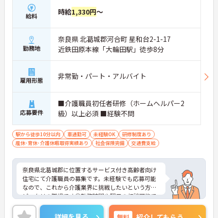
時給
1,330円
～
給料
奈良県 北葛城郡河合町 星和台2-1-17
勤務地
近鉄田原本線「大輪田駅」徒歩8分
非常勤・パート・アルバイト
雇用形態
■介護職員初任者研修（ホームヘルパー2
応募要件
級）以上必須 ■経験不問
駅から徒歩10分以内
車通勤可
未経験OK
研修制度あり
産休･育休･介護休暇取得実績あり
社会保険完備
交通費支給
奈良県北葛城郡に位置するサービス付き高齢者向け
住宅にて介護職員の募集です。未経験でも応募可能
なので、これから介護業界に挑戦したいという方に
ピッタリの職場です◎勤務時間や曜日の相談可能で
ライフスタイルに合わせた働き方ができます♪無料
駐車場があるのでマイカー通勤の際は心配いりませ
詳細を見る
無料
紹介してもらう