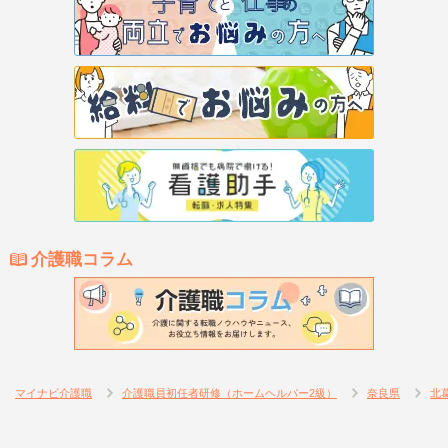
介護職コラム
マイナビ介護職
介護職員初任者研修（ホームヘルパー2級）
奈良県
北