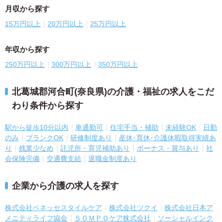
月収から探す
15万円以上
20万円以上
25万円以上
年収から探す
250万円以上
300万円以上
350万円以上
北葛城郡河合町(奈良県)の介護・福祉の求人をこだ
わり条件から探す
駅から徒歩10分以内
車通勤可
住宅手当・補助
未経験OK
日勤
のみ
ブランクOK
研修制度あり
産休･育休･介護休暇取得実績あ
り
残業少なめ
託児所・育児補助あり
ボーナス・賞与あり
社
会保険完備
交通費支給
退職金制度あり
企業から介護の求人を探す
株式会社ベネッセスタイルケア
株式会社ツクイ
株式会社日本ア
メニティライフ協会
ＳＯＭＰＯケア株式会社
ソーシャルインク