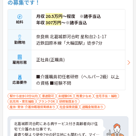
の募集です！
月収
20.5万円
～程度 ※諸手当込
給料
年収
307万円
～※諸手当込
奈良県 北葛城郡河合町 星和台2-1-17
勤務地
近鉄田原本線「大輪田駅」徒歩7分
正社員(正職員)
雇用形態
■介護職員初任者研修（ヘルパー2級）以上
応募要件
の資格 ■経験不問
駅から徒歩10分以内
車通勤可
未経験OK
残業少なめ
住宅手当・補助
託児所・育児補助
ブランクOK
研修制度あり
産休･育休･介護休暇取得実績あり
社会保険完備
退職金制度あり
北葛城郡河合町にある病サービス付き高齢者向け住
宅て介護のお仕事です。
最寄り駅より徒歩7分の好立地にも関わらず、マイカ