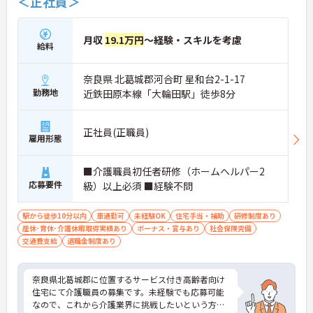
＜正社員＞
月収
19.1万円
～経験・スキルを考慮
給料
奈良県 北葛城郡河合町 星和台2-1-17
勤務地
近鉄田原本線「大輪田駅」徒歩8分
正社員(正職員)
雇用形態
■介護職員初任者研修（ホームヘルパー2
応募要件
級）以上必須 ■経験不問
駅から徒歩10分以内
車通勤可
未経験OK
住宅手当・補助
研修制度あり
産休･育休･介護休暇取得実績あり
ボーナス・賞与あり
社会保険完備
交通費支給
退職金制度あり
奈良県北葛城郡に位置するサービス付き高齢者向け
住宅にて介護職員の募集です。未経験でも応募可能
なので、これから介護業界に挑戦したいという方に