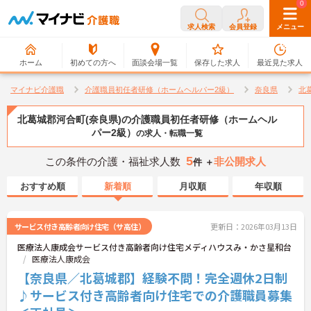
0
0
求人検索
会員登録
メニュー
ホーム
初めての方へ
面談会場一覧
保存した求人
最近見た求人
マイナビ介護職
介護職員初任者研修（ホームヘルパー2級）
奈良県
北
北葛城郡河合町(奈良県)の介護職員初任者研修（ホームヘル
パー2級）
の求人・転職一覧
5
この条件の介護・福祉求人数
非公開求人
件 ＋
おすすめ順
新着順
月収順
年収順
サービス付き高齢者向け住宅（サ高住）
更新日：2026年03月13日
医療法人康成会サービス付き高齢者向け住宅メディハウスみ・かさ星和台
医療法人康成会
【奈良県／北葛城郡】経験不問！完全週休2日制
♪サービス付き高齢者向け住宅での介護職員募集