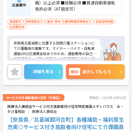
級）以上必須 ■経験必須 ■普通自動車運転
応募要件
免許必須（AT限定可）
車通勤可
研修制度あり
産休･育休･介護休暇取得実績あり
社会保険完備
交通費支給
奈良県北葛城郡に位置する訪問介護ステーションに
て介護職員の募集です。マイカー・バイク・自転車
通勤OK◎交通費支給ありのため、通勤費用の自己負
担交通費代の心配は不要です♪勤務時間や日数は柔
軟に対応しているため、家事や育児と両立がしやす
い環境です！お持ちの業務経験や資格をぜひ職場で
詳細を見る
無料
紹介してもらう
活かしてみませんか？ご興味ある方は面接ポイント
をお伝えしますので、お気軽にご連絡ください。
サービス付き高齢者向け住宅（サ高住）
更新日：2025年10月01日
医療法人康成会サービス付き高齢者向け住宅特定施設メディハウス み・
かさ星和台
医療法人康成会
【奈良県／北葛城郡河合町】各種補助・福利厚生
充実◎サービス付き高齢者向け住宅にて介護職員