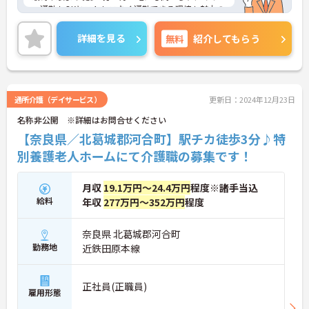
ー通勤もOKとストレスなく通勤できる環境も魅力の
一つ。もちろん無料駐車場も完備◎
勤務体制はシフト制なので、ライフスタイルに合わ
詳細を見る
無料
紹介してもらう
せた働き方が可能。ご家庭をお持ちの方も続けやす
い職場です。また育児休業の取得実績や利用可能な
託児所があり、将来結婚や出産をお考えの方も安心
してお仕事をスタートできます！
ご興味がある方は是非一度マイナビまでお問い合わ
通所介護（デイサービス）
更新日：2024年12月23日
せください。さらに詳細などお伝えします！
名称非公開 ※詳細はお問合せください
【奈良県／北葛城郡河合町】駅チカ徒歩3分♪特
別養護老人ホームにて介護職の募集です！
月収
19.1万円～24.4万円
程度※諸手当込
給料
年収
277万円～352万円
程度
奈良県 北葛城郡河合町
勤務地
近鉄田原本線
正社員(正職員)
雇用形態