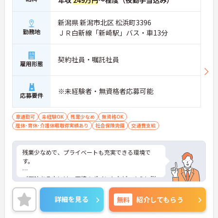
年収
249万円
～程度（夜勤手当込み）
新潟県 新潟市北区 松浜町3396
勤務地
ＪＲ白新線「新崎駅」バス・車13分
契約社員・嘱託社員
雇用形態
※未経験者・無資格者応募可能
応募要件
車通勤可
未経験OK
残業少なめ
無資格OK
産休･育休･介護休暇取得実績あり
社会保険完備
交通費支給
残業少なめで、プライベートも充実できる環境で
す。
ご興味ある方には、面接のポイントなど、さらに詳
細をお話致しますのでお気軽にご相談ください。
詳細を見る
無料
紹介してもらう