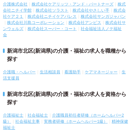
介護株式会社
株式会社ケアリッツ・アンド・パートナーズ
株式
会社ニチイ学館
株式会社ソラスト
株式会社やさしい手
株式会
社ケア２１
株式会社ニチイケアパレス
株式会社サンガジャパン
株式会社川島コーポレーション
株式会社アンビス
株式会社サ
ンウェルズ
株式会社スーパー・コート
社会福祉法人ノテ福祉
会
新潟市北区(新潟県)の介護・福祉の求人を職種から
探す
介護職・ヘルパー
生活相談員
看護助手
ケアマネージャー
生
活支援員
新潟市北区(新潟県)の介護・福祉の求人を資格から
探す
介護福祉士
社会福祉士
介護職員初任者研修（ホームヘルパー2
級）
社会福祉主事
実務者研修（ホームヘルパー1級）
精神保健
福祉士