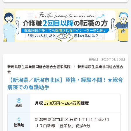
更新日：2026年01月06日
新潟県厚生農業協同組合連合会豊栄病院
新潟県厚生農業協同組合連合
会
【新潟県／新潟市北区】資格・経験不問！★総合
病院での看護助手
月収
17.0万円～26.4万円
程度
給料
新潟県 新潟市北区 石動１丁目１１番地１
勤務地
ＪＲ白新線「豊栄駅」徒歩5分