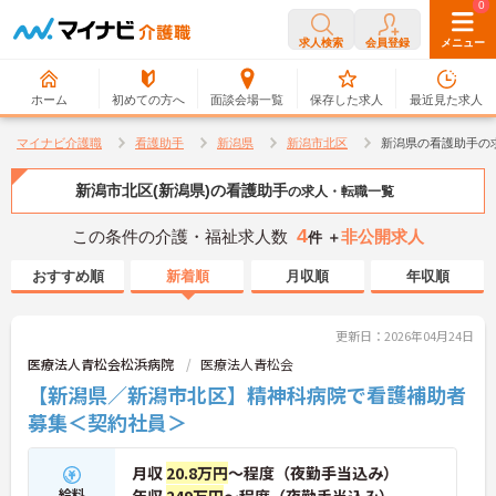
0
0
求人検索
会員登録
メニュー
ホーム
初めての方へ
面談会場一覧
保存した求人
最近見た求人
マイナビ介護職
看護助手
新潟県
新潟市北区
新潟県の看護助手の
新潟市北区(新潟県)の看護助手
の求人・転職一覧
4
この条件の介護・福祉求人数
非公開求人
件 ＋
おすすめ順
新着順
月収順
年収順
更新日：2026年04月24日
医療法人青松会松浜病院
医療法人青松会
【新潟県／新潟市北区】精神科病院で看護補助者
募集＜契約社員＞
月収
20.8万円
～程度（夜勤手当込み）
給料