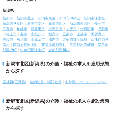
新潟県
新潟市
新潟市北区
新潟市東区
新潟市中央区
新潟市江南区
新潟市秋葉区
新潟市南区
新潟市西区
新潟市西蒲区
長岡市
三条市
柏崎市
新発田市
小千谷市
加茂市
十日町市
見附市
村上市
燕市
糸魚川市
妙高市
五泉市
上越市
阿賀野市
佐渡市
魚沼市
南魚沼市
胎内市
北蒲原郡聖籠町
西蒲原郡弥
彦村
南蒲原郡田上町
東蒲原郡阿賀町
三島郡出雲崎町
南魚沼
郡湯沢町
中魚沼郡津南町
岩船郡関川村
新潟市北区(新潟県)の介護・福祉の求人を雇用形態
から探す
正社員(正職員)
契約社員・嘱託社員
非常勤・パート・アルバイ
ト
新潟市北区(新潟県)の介護・福祉の求人を施設業態
から探す