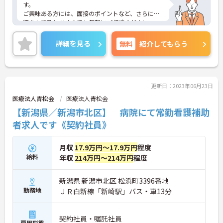
す。
ご興味ある方には、面接のポイントなど、さらに詳
細をお話致しますのでお気軽にご相談ください。
詳細を見る
無料
紹介してもらう
更新日：2023年06月23日
医療法人青松会
医療法人青松会
【新潟県／新潟市北区】 病院にて常勤看護補助
者求人です《契約社員》
月収
17.9万円～17.9万円
程度
給料
年収
214万円～214万円
程度
新潟県 新潟市北区 松浜町3396番地
勤務地
ＪＲ白新線「新崎駅」バス・車13分
契約社員・嘱託社員
雇用形態