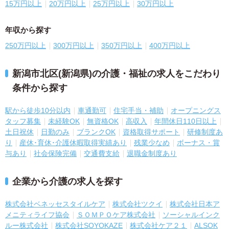
15万円以上
20万円以上
25万円以上
30万円以上
年収から探す
250万円以上
300万円以上
350万円以上
400万円以上
新潟市北区(新潟県)の介護・福祉の求人をこだわり
条件から探す
駅から徒歩10分以内
車通勤可
住宅手当・補助
オープニングス
タッフ募集
未経験OK
無資格OK
高収入
年間休日110日以上
土日祝休
日勤のみ
ブランクOK
資格取得サポート
研修制度あ
り
産休･育休･介護休暇取得実績あり
残業少なめ
ボーナス・賞
与あり
社会保険完備
交通費支給
退職金制度あり
企業から介護の求人を探す
株式会社ベネッセスタイルケア
株式会社ツクイ
株式会社日本ア
メニティライフ協会
ＳＯＭＰＯケア株式会社
ソーシャルインク
ルー株式会社
株式会社SOYOKAZE
株式会社ケア２１
ALSOK