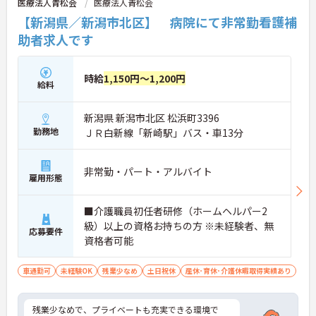
医療法人青松会
医療法人青松会
【新潟県／新潟市北区】 病院にて非常勤看護補
助者求人です
時給
1,150円～1,200円
給料
新潟県 新潟市北区 松浜町3396
勤務地
ＪＲ白新線「新崎駅」バス・車13分
非常勤・パート・アルバイト
雇用形態
■介護職員初任者研修（ホームヘルパー2
級）以上の資格お持ちの方 ※未経験者、無
応募要件
資格者可能
車通勤可
未経験OK
残業少なめ
土日祝休
産休･育休･介護休暇取得実績あり
残業少なめで、プライベートも充実できる環境で