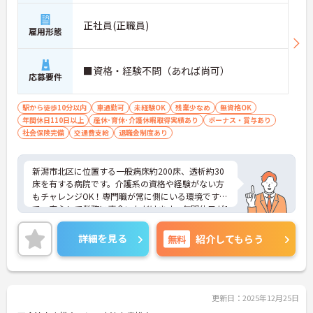
正社員(正職員)
雇用形態
■資格・経験不問（あれば尚可）
応募要件
駅から徒歩10分以内
車通勤可
未経験OK
残業少なめ
無資格OK
年間休日110日以上
産休･育休･介護休暇取得実績あり
ボーナス・賞与あり
社会保険完備
交通費支給
退職金制度あり
新潟市北区に位置する一般病床約200床、透析約30
床を有する病院です。介護系の資格や経験がない方
もチャレンジOK！専門職が常に側にいる環境ですの
で、安心して業務に専念いただけます。年間休日が1
23日と多めで、ワークライフバランスを重視された
い方にもおすすめです。ご興味のある方には、面接
詳細を見る
無料
紹介してもらう
対策ポイントなど、さらに詳細をお話しいたします
のでお気軽にご相談ください！
更新日：2025年12月25日