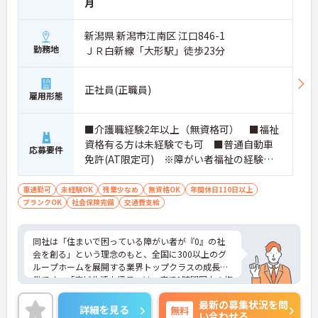
月
新潟県 新潟市江南区 江口846-1
勤務地
ＪＲ白新線「大形駅」徒歩23分
正社員(正職員)
雇用形態
■介護職経験2年以上（無資格可） ■福祉
資格有る方は未経験でも可 ■普通自動車
応募要件
免許(AT限定可) ※障がい者福祉の経験は
不問です。※実務経験2年以上の方、障がい
者福祉に関する経験をお持ちの方大歓迎
車通勤可
未経験OK
残業少なめ
無資格OK
年間休日110日以上
ブランクOK
社会保険完備
交通費支給
同社は「住まいで困っている障がい者が『0』の社
会を創る」という理念のもと、全国に300以上のグ
ループホームを展開する業界トップクラスの成長企
業です。「広域生活支援員」は、車で1時間圏内の複
数施設を横断的に担当し、現場支援とパートスタッ
最新の募集状況を問
フのサポートを行うハイクラスなポジションです。
詳細を見る
無料
い合わせる
最新設備とバリアフリーが完備され、スタッフの身