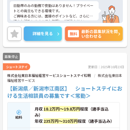
日勤帯のみの勤務で夜勤はありません！プライベー
トとの両立もできる環境です。
ご興味ある方には、面接のポイントなど、さらに詳
細をお話致しますのでお気軽にご相談ください。
最新の募集状況を問
詳細を見る
無料
い合わせる
募集停止
ショートステイ
更新日：2025年10月23日
株式会社東日本福祉経営サービスショートステイ松明
株式会社東日本
福祉経営サービス
【新潟県／新潟市江南区】 ショートステイにお
ける生活相談員の募集です＜常勤＞
月収
18.2万円～19.8万円
程度（諸手当込
み）
給料
年収
235万円～310万円
程度（諸手当込み）