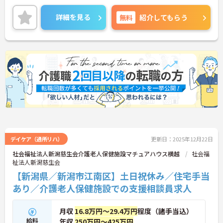
詳細を見る
無料
紹介してもらう
デイケア（通所リハ）
更新日：2025年12月22日
社会福祉法人新潟慈生会介護老人保健施設マチュアハウス横越
社会福
祉法人新潟慈生会
【新潟県／新潟市江南区】土日祝休み／住宅手当
あり／介護老人保健施設での支援相談員求人
月収
16.8万円～29.4万円
程度（諸手当込）
給料
年収
250万円～425万円