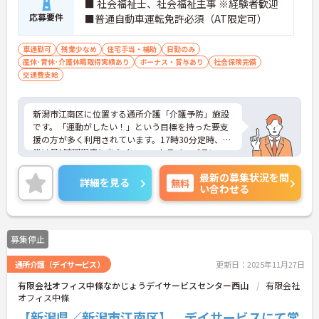
に加え、ソフト面でも「献立の事前決定・レシピ完
■ 社会福祉士、社会福祉主事 ※経験者歓迎
備」により現場の負担が大幅に軽減されています。
応募要件
■普通自動車運転免許必須（AT限定可）
ご利用者様の安全性はもちろん、働くスタッフにと
っても身体的負担が少なく、高いモチベーションを
車通勤可
残業少なめ
住宅手当・補助
日勤のみ
保って業務に集中できます。
産休･育休･介護休暇取得実績あり
ボーナス・賞与あり
社会保険完備
交通費支給
新潟市江南区に位置する通所介護「介護予防」施設
です。「運動がしたい！」という目標を持った要支
援の方が多く利用されています。17時30分定時、残
業は月1時間程度と少なく、ワークライフバランス
を重視した働き方も実現しやすいです。各種手当も
最新の募集状況を問
充実♪賞与は7ヶ月以上の支給実績があります。ご興
詳細を見る
無料
い合わせる
味のある方には、面接対策ポイントなど、さらに詳
細をお話しいたしますのでお気軽にご相談くださ
い！
募集停止
通所介護（デイサービス）
更新日：2025年11月27日
有限会社オフィス中條なかじょうデイサービスセンター西山
有限会社
オフィス中條
【新潟県／新潟市江南区】 デイサービスにて常