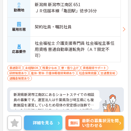
新潟県 新潟市江南区 651
勤務地
ＪＲ信越本線「亀田駅」徒歩16分
契約社員・嘱託社員
雇用形態
社会福祉士 介護支援専門員 社会福祉主事任
用資格 普通自動車運転免許（ＡＴ限定不
応募要件
可）
車通勤可
未経験OK
残業少なめ
寮・借り上げ
資格取得サポート
研修制度あり
産休･育休･介護休暇取得実績あり
社会保険完備
交通費支給
退職金制度あり
新潟県新潟市江南区にあるショートステイでの相談
員の募集です。運営法人は千葉県及び埼玉県にも複
数施設を運営しているため母体の安定感は抜群で
す。入社当初は契約社員スタートですが、1年経過
後、正社員登用の可能性があります♪ご興味ある方
最新の募集状況を問
には面接対策ポイントなど、さらに詳しい詳細をお
詳細を見る
無料
い合わせる
話いたしますのでお気軽にご相談ください。