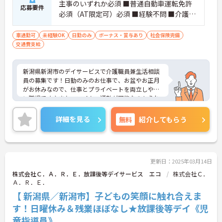
主事のいずれか必須 ■普通自動車運転免許
応募要件
必須（AT限定可）必須 ■経験不問 ■介護施
設等での介護業務経験あれば尚可
車通勤可
未経験OK
日勤のみ
ボーナス・賞与あり
社会保険完備
交通費支給
新潟県新潟市のデイサービスで介護職員兼生活相談
員の募集です！日勤のみのお仕事で、お盆やお正月
がお休みなので、仕事とプライベートを両立しやす
い職場です♪また、マイカー通勤が可能なのもうれ
しいポイント◎ご興味のある方は、面接ポイントを
お伝えしますので、お気軽にご連絡ください。
詳細を見る
無料
紹介してもらう
更新日：2025年03月14日
株式会社Ｃ．Ａ．Ｒ．Ｅ．放課後等デイサービス エコ
株式会社Ｃ．
Ａ．Ｒ．Ｅ．
【 新潟県／新潟市】子どもの笑顔に触れ合えま
す！日曜休み＆残業ほぼなし★放課後等デイ《児
童指導員》