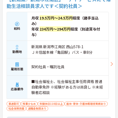
勤生活相談員求人です＜契約社員＞
月収
19.5万円～24.5万円
程度（諸手当込
み）
給料
年収
234万円～294万円
程度（別途賞与付
与）
新潟県 新潟市江南区 西山578-1
勤務地
ＪＲ信越本線「亀田駅」バス・車8分
契約社員・嘱託社員
雇用形態
■社会福祉士、社会福祉主事任用資格 普通
自動車免許 ※経験がある方は尚良し ※未経
応募要件
験者応相談
車通勤可
残業少なめ
年間休日110日以上
産休･育休･介護休暇取得実績あり
社会保険完備
退職金制度あり