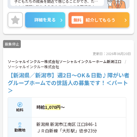
子どもたちの成長を間近で感じることができ、たく
さんの笑顔に触れ合えるやりがいのある職場です。
ご興味ある方には、面接対策ポイントなど、さらに
詳細をお話しいたしますのでお気軽にご相談くださ
詳細を見る
無料
紹介してもらう
い！
募集停止
更新日：2026年06月20日
ソーシャルインクルー株式会社ソーシャルインクルーホーム新潟江口
ソーシャルインクルー株式会社
【新潟県／新潟市】週2日～OK＆日勤♪障がい者
グループホームでの世話人の募集です！＜パート
＞
時給
1,070円
～
給料
新潟県 新潟市江南区 江口846-1
勤務地
ＪＲ白新線「大形駅」徒歩23分