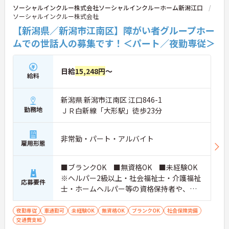
ソーシャルインクルー株式会社ソーシャルインクルーホーム新潟江口
ソーシャルインクルー株式会社
【新潟県／新潟市江南区】障がい者グループホー
ムでの世話人の募集です！＜パート／夜勤専従＞
日給
15,248円
～
給料
新潟県 新潟市江南区 江口846-1
勤務地
ＪＲ白新線「大形駅」徒歩23分
非常勤・パート・アルバイト
雇用形態
■ブランクOK ■無資格OK ■未経験OK
※ヘルパー2級以上・社会福祉士・介護福祉
応募要件
士・ホームヘルパー等の資格保持者や、福
祉系業務経験者、障害者支援施設経験者、
生活支援員、障害者支援員、就労支援員、
夜勤専従
車通勤可
未経験OK
無資格OK
ブランクOK
社会保険完備
交通費支給
生活相談員等の経験歓迎