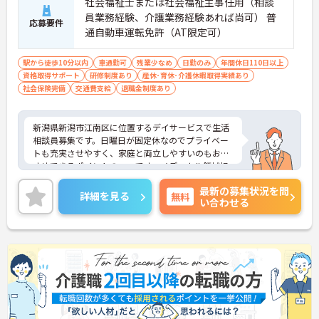
社会福祉士または社会福祉主事任用（相談
員業務経験、介護業務経験あれば尚可） 普
応募要件
通自動車運転免許（AT限定可）
駅から徒歩10分以内
車通勤可
残業少なめ
日勤のみ
年間休日110日以上
資格取得サポート
研修制度あり
産休･育休･介護休暇取得実績あり
社会保険完備
交通費支給
退職金制度あり
新潟県新潟市江南区に位置するデイサービスで生活
相談員募集です。日曜日が固定休なのでプライベー
トも充実させやすく、家庭と両立しやすいのもおす
すめできるポイントの一つです。メディカル領域担
当
最新の募集状況を問
詳細を見る
無料
い合わせる