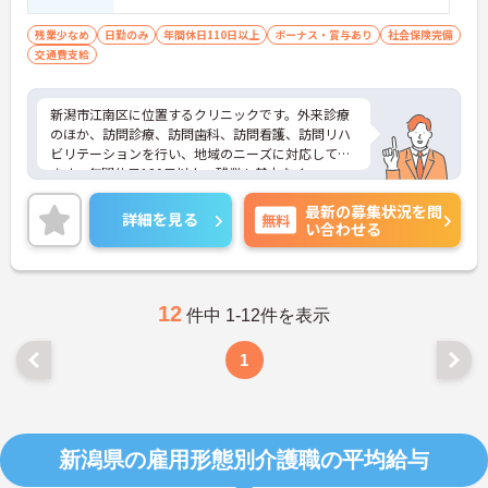
残業少なめ
日勤のみ
年間休日110日以上
ボーナス・賞与あり
社会保険完備
交通費支給
新潟市江南区に位置するクリニックです。外来診療
のほか、訪問診療、訪問歯科、訪問看護、訪問リハ
ビリテーションを行い、地域のニーズに対応してい
ます。年間休日120日以上、残業も基本なく、ワー
クライフバランスを重視した働き方が叶います。ご
最新の募集状況を問
興味のある方には、面接対策ポイントなど、さらに
詳細を見る
無料
い合わせる
詳細をお話しいたしますのでお気軽にご相談くださ
い！
12
件中 1-12件を表示
1
新潟県の雇用形態別介護職の平均給与