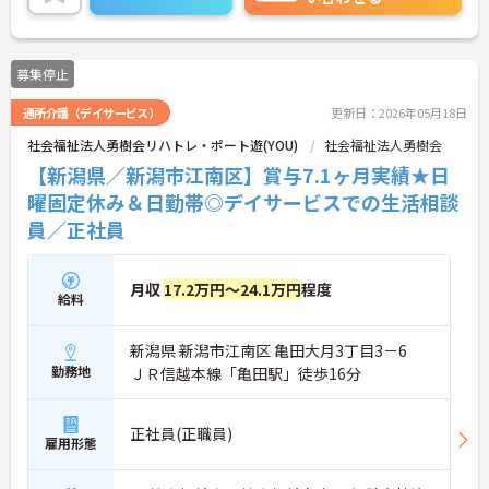
体的負担が少なく、広域手当5万円が付与されるこ
とで高い給与水準を実現しています。年間休日114
日の確保や、献立・レシピの完全標準化による業務
募集停止
効率化など、ワークライフバランスを保ちながら定
年70歳まで長期的に活躍できる制度が盤石に整って
通所介護（デイサービス）
更新日：2026年05月18日
います。複数施設を経験することで培われるマネジ
メント視点は、将来的なエリアマネージャーへのキ
社会福祉法人勇樹会リハトレ・ポート遊(YOU)
社会福祉法人勇樹会
ャリアアップにも直結しており、最新の環境で専門
【新潟県／新潟市江南区】賞与7.1ヶ月実績★日
性を発揮したいプロフェッショナルの方にお勧めで
す。
曜固定休み＆日勤帯◎デイサービスでの生活相談
員／正社員
★おすすめPOINT★
・広域支援員として複数のホームを巡るため、各ホ
ームのパートスタッフの教育やサポートにも携わる
月収
17.2万円～24.1万円
程度
ことができ、現場の介助業務にとどまらず、施設運
給料
営や人材育成の視点を養うことで、将来のエリアマ
ネージャー候補としてのステップアップに直結しま
新潟県 新潟市江南区 亀田大月3丁目3－6
す。
勤務地
ＪＲ信越本線「亀田駅」徒歩16分
・定年70歳、再雇用75歳までという業界屈指の制度
があり、20代から60代まで幅広い年代が活躍してい
ます。年間休日も114日確保されているため、無理
なく長期的なキャリアを築いていただけます。
正社員(正職員)
雇用形態
・全施設がバリアフリー設計かつ最新設備を備えて
おり、清潔感にあふれた美しい環境です。ハード面