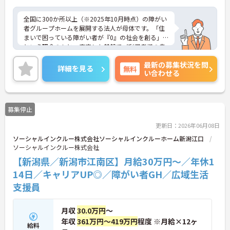
全国に300か所以上（※2025年10月時点）の障がい
者グループホームを展開する法人が母体です。「住
まいで困っている障がい者が『0』の社会を創る」
という理念のもと、安定した基盤でご利用者様の自
立を支援しています。週1日からの勤務が可能で、W
最新の募集状況を問
ワークや扶養内での勤務も歓迎しており、ご自身の
詳細を見る
無料
い合わせる
ペースで働けます。20代から60代まで幅広い世代が
活躍中で、未経験や無資格の方でも安心してスター
トできるよう、先輩スタッフが丁寧にサポートしま
す。昇給の機会は年2回あり、頑張りが評価される環
募集停止
境です。正社員登用制度や産休・育休制度も整って
いるため、ライフステージに合わせて長く働き続け
更新日：2026年06月08日
られます。介護に挑戦したい方や、空いた時間を有
ソーシャルインクルー株式会社ソーシャルインクルーホーム新潟江口
効活用したい方におすすめです。ご興味のある方は
ソーシャルインクルー株式会社
詳細等をお伝えしますので、お気軽にお問い合わせ
ください。
【新潟県／新潟市江南区】月給30万円～／年休1
14日／キャリアUP◎／障がい者GH／広域生活
支援員
月収
30.0万円
～
年収
361万円～419万円
程度 ※月給×12ヶ
給料