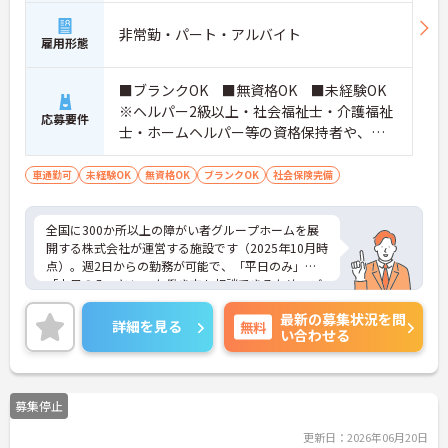
非常勤・パート・アルバイト
雇用形態
■ブランクOK ■無資格OK ■未経験OK
※ヘルパー2級以上・社会福祉士・介護福祉
応募要件
士・ホームヘルパー等の資格保持者や、福
祉系業務経験者、障害者支援施設経験者、
生活支援員、障害者支援員、就労支援員、
車通勤可
未経験OK
無資格OK
ブランクOK
社会保険完備
生活相談員等の経験歓迎
全国に300か所以上の障がい者グループホームを展
開する株式会社が運営する施設です（2025年10月時
点）。週2日からの勤務が可能で、「平日のみ」
「土日のみ」といった働き方も相談できるため、ご
自身のライフスタイルに合わせて柔軟に働けます。
最新の募集状況を問
ご家庭やプライベートとの両立、Wワークを希望さ
詳細を見る
無料
い合わせる
れる方にもぴったりです。未経験・無資格からスタ
ートできるお仕事で、入社後は先輩スタッフが1か
ら丁寧にサポートするため、安心して業務を始めら
れます。実際に20代から60代まで幅広い年代のスタ
募集停止
ッフが活躍中です。ご興味のある方には、面接対策
ポイントなど、さらに詳細をお話ししますのでお気
更新日：2026年06月20日
軽にご相談ください！