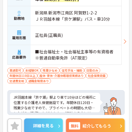
新潟県 新潟市江南区 阿賀野1-2-2
勤務地
ＪＲ羽越本線「京ケ瀬駅」バス・車10分
正社員(正職員)
雇用形態
■社会福祉士・社会福祉主事等の有資格者
応募要件
※普通自動車免許（AT限定）
車通勤可
未経験OK
残業少なめ
住宅手当・補助
日勤のみ
年間休日110日以上
産休･育休･介護休暇取得実績あり
社会保険完備
交通費支給
退職金制度あり
JR羽越本線「京ケ瀬」駅より車で10分ほどの場所に
位置する介護老人保健施設です。年間休日120日・
残業少なめですので、プライベートの時間も大切に
しながらご勤務いただけます。ご興味ある方には、
面接対策ポイントなど、さらに詳細をお話しいたし
ますのでお気軽にご相談ください。
詳細を見る
無料
紹介してもらう