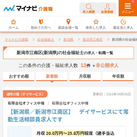
0
0
求人検索
会員登録
メニュー
ホーム
初めての方へ
面談会場一覧
保存した求人
最近見た求人
マイナビ介護職
社会福祉士
新潟県
新潟市江南区
新潟県の社会福
新潟市江南区(新潟県)の社会福祉士
の求人・転職一覧
12
この条件の介護・福祉求人数
非公開求人
件 ＋
おすすめ順
新着順
月収順
年収順
通所介護（デイサービス）
更新日：2026年04月06日
有限会社オフィス中條
有限会社オフィス中條
【新潟県／新潟市江南区】 デイサービスにて常
勤生活相談員求人です
月収
20.0万円～25.8万円
程度（諸手当込