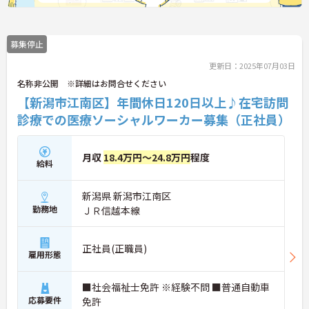
募集停止
更新日：2025年07月03日
名称非公開 ※詳細はお問合せください
【新潟市江南区】年間休日120日以上♪在宅訪問
診療での医療ソーシャルワーカー募集（正社員）
月収
18.4万円～24.8万円
程度
給料
新潟県 新潟市江南区
勤務地
ＪＲ信越本線
正社員(正職員)
雇用形態
■社会福祉士免許 ※経験不問 ■普通自動車
応募要件
免許