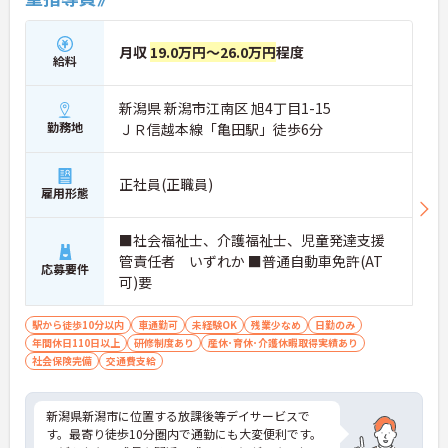
月収
19.0万円～26.0万円
程度
給料
新潟県 新潟市江南区 旭4丁目1-15
勤務地
ＪＲ信越本線「亀田駅」徒歩6分
正社員(正職員)
雇用形態
■社会福祉士、介護福祉士、児童発達支援
管責任者 いずれか ■普通自動車免許(AT
応募要件
可)要
駅から徒歩10分以内
車通勤可
未経験OK
残業少なめ
日勤のみ
年間休日110日以上
研修制度あり
産休･育休･介護休暇取得実績あり
社会保険完備
交通費支給
新潟県新潟市に位置する放課後等デイサービスで
す。最寄り徒歩10分圏内で通勤にも大変便利です。