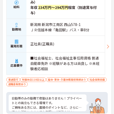
み）
給料
年収
234万円～294万円
程度（別途賞与付
与）
新潟県 新潟市江南区 西山578-1
勤務地
ＪＲ信越本線「亀田駅」バス・車8分
正社員(正職員)
雇用形態
■社会福祉士、社会福祉主事任用資格 普通
自動車免許 ※経験がある方は尚良し ※未経
応募要件
験者応相談
車通勤可
年間休日110日以上
産休･育休･介護休暇取得実績あり
社会保険完備
退職金制度あり
日勤帯のみの勤務で夜勤はありません！プライベー
トとの両立もできる環境です。
ご興味ある方には、面接のポイントなど、さらに詳
細をお話致しますのでお気軽にご相談ください。