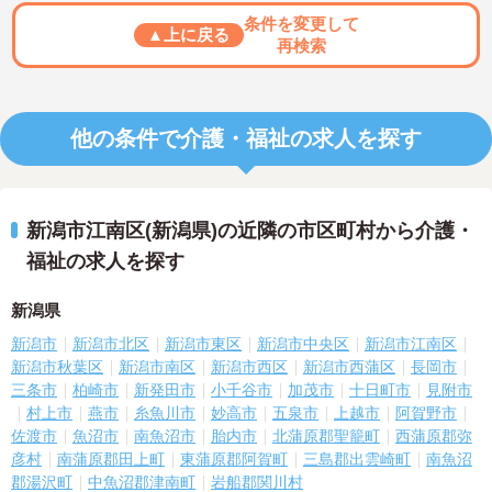
条件を変更して
▲上に戻る
再検索
他の条件で介護・福祉の求人を探す
新潟市江南区(新潟県)の近隣の市区町村から介護・
福祉の求人を探す
新潟県
新潟市
新潟市北区
新潟市東区
新潟市中央区
新潟市江南区
新潟市秋葉区
新潟市南区
新潟市西区
新潟市西蒲区
長岡市
三条市
柏崎市
新発田市
小千谷市
加茂市
十日町市
見附市
村上市
燕市
糸魚川市
妙高市
五泉市
上越市
阿賀野市
佐渡市
魚沼市
南魚沼市
胎内市
北蒲原郡聖籠町
西蒲原郡弥
彦村
南蒲原郡田上町
東蒲原郡阿賀町
三島郡出雲崎町
南魚沼
郡湯沢町
中魚沼郡津南町
岩船郡関川村