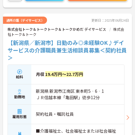
通所介護（デイサービス）
更新日：2025年06月24日
株式会社トーク＆トークトーク＆トークかめだ デイサービス
株式会
社トーク＆トーク
【新潟県／新潟市】日勤のみ◎未経験OK♪デイ
サービスの介護職員兼生活相談員募集＜契約社員
＞
月収
19.4万円～22.7万円
給料
新潟県 新潟市江南区 東本町5‐6‐1
勤務地
ＪＲ信越本線「亀田駅」徒歩12分
契約社員・嘱託社員
雇用形態
■介護福祉士、社会福祉士または社会福祉