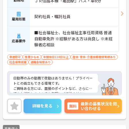
ＪＲ信越本線「亀田駅」バス・車8分
契約社員・嘱託社員
雇用形態
■社会福祉士、社会福祉主事任用資格 普通
自動車免許 ※経験がある方は尚良し ※未経
応募要件
験者応相談
車通勤可
残業少なめ
年間休日110日以上
産休･育休･介護休暇取得実績あり
社会保険完備
退職金制度あり
日勤帯のみの勤務で夜勤はありません！プライベー
トとの両立もできる環境です。
ご興味ある方には、面接のポイントなど、さらに詳
細をお話致しますのでお気軽にご相談ください。
最新の募集状況を問
詳細を見る
無料
い合わせる
募集停止