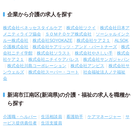
企業から介護の求人を探す
株式会社ベネッセスタイルケア
株式会社ツクイ
株式会社日本ア
メニティライフ協会
ＳＯＭＰＯケア株式会社
ソーシャルインク
ルー株式会社
株式会社SOYOKAZE
株式会社ケア２１
ALSOK
介護株式会社
株式会社ケアリッツ・アンド・パートナーズ
株式
会社ニチイ学館
株式会社ソラスト
株式会社やさしい手
株式会
社ケア２１
株式会社ニチイケアパレス
株式会社サンガジャパン
株式会社川島コーポレーション
株式会社アンビス
株式会社サ
ンウェルズ
株式会社スーパー・コート
社会福祉法人ノテ福祉
会
新潟市江南区(新潟県)の介護・福祉の求人を職種か
ら探す
介護職・ヘルパー
生活相談員
看護助手
ケアマネージャー
サ
ービス提供責任者
生活支援員