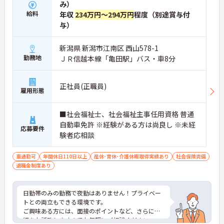
み）
給料
年収
234万円～294万円
程度（別途賞与付
与）
新潟県 新潟市江南区 西山578-1
勤務地
ＪＲ信越本線「亀田駅」バス・車8分
正社員(正職員)
雇用形態
■社会福祉士、社会福祉主事任用資格 普通
自動車免許 ※経験がある方は尚良し ※未経
応募要件
験者応相談
車通勤可
年間休日110日以上
産休･育休･介護休暇取得実績あり
社会保険完備
退職金制度あり
日勤帯のみの勤務で夜勤はありません！プライベー
トとの両立もできる環境です。
ご興味ある方には、面接のポイントなど、さらに詳
細をお話致しますのでお気軽にご相談ください。