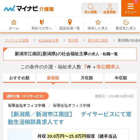
0
0
求人検索
会員登録
メニュー
ホーム
初めての方へ
面談会場一覧
保存した求人
最近見た求人
マイナビ介護職
社会福祉主事
新潟県
新潟市江南区
新潟県の社会
新潟市江南区(新潟県)の社会福祉主事
の求人・転職一覧
7
この条件の介護・福祉求人数
非公開求人
件 ＋
おすすめ順
新着順
月収順
年収順
通所介護（デイサービス）
更新日：2026年04月06日
有限会社オフィス中條
有限会社オフィス中條
【新潟県／新潟市江南区】 デイサービスにて常
勤生活相談員求人です
月収
20.0万円～25.8万円
程度（諸手当込