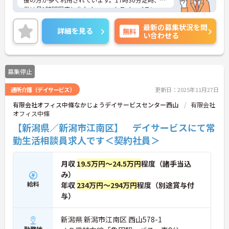
業は月1時間程度と少なく、ワークライフバランス
を重視した働き方も実現しやすいです。各種手当も
最新の募集状況を問
充実♪賞与は7ヶ月以上の支給実績があります。ご興
詳細を見る
無料
い合わせる
味のある方には、面接対策ポイントなど、さらに詳
細をお話しいたしますのでお気軽にご相談くださ
い！
募集停止
通所介護（デイサービス）
更新日：2025年11月27日
有限会社オフィス中條なかじょうデイサービスセンター西山
有限会社
オフィス中條
【新潟県／新潟市江南区】 デイサービスにて常
勤生活相談員求人です＜契約社員＞
月収
19.5万円～24.5万円
程度（諸手当込
み）
給料
年収
234万円～294万円
程度（別途賞与付
与）
新潟県 新潟市江南区 西山578-1
勤務地