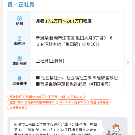
員／正社員
月収
17.2万円～24.1万円
程度
給料
新潟県 新潟市江南区 亀田大月3丁目3－6
勤務地
ＪＲ信越本線「亀田駅」徒歩16分
正社員(正職員)
雇用形態
■ 社会福祉士、社会福祉主事 ※経験者歓迎
応募要件
■普通自動車運転免許必須（AT限定可）
車通勤可
残業少なめ
住宅手当・補助
日勤のみ
産休･育休･介護休暇取得実績あり
ボーナス・賞与あり
社会保険完備
交通費支給
新潟市江南区に位置する通所介護「介護予防」施設
です。「運動がしたい！」という目標を持った要支
援の方が多く利用されています。17時30分定時、残