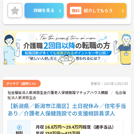
詳細を見る
無料
紹介してもらう
デイケア（通所リハ）
更新日：2025年12月22日
社会福祉法人新潟慈生会介護老人保健施設マチュアハウス横越
社会福
祉法人新潟慈生会
【新潟県／新潟市江南区】土日祝休み／住宅手当
あり／介護老人保健施設での支援相談員求人
月収
16.8万円～29.4万円
程度（諸手当込）
給料
年収
250万円～425万円