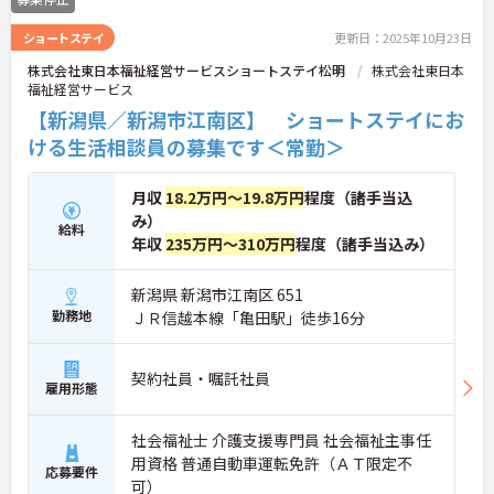
ショートステイ
更新日：2025年10月23日
株式会社東日本福祉経営サービスショートステイ松明
株式会社東日本
福祉経営サービス
【新潟県／新潟市江南区】 ショートステイにお
ける生活相談員の募集です＜常勤＞
月収
18.2万円～19.8万円
程度（諸手当込
み）
給料
年収
235万円～310万円
程度（諸手当込み）
新潟県 新潟市江南区 651
勤務地
ＪＲ信越本線「亀田駅」徒歩16分
契約社員・嘱託社員
雇用形態
社会福祉士 介護支援専門員 社会福祉主事任
用資格 普通自動車運転免許（ＡＴ限定不
応募要件
可）