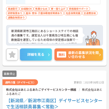
車通勤可
未経験OK
残業少なめ
寮・借り上げ
資格取得サポート
研修制度あり
産休･育休･介護休暇取得実績あり
社会保険完備
交通費支給
退職金制度あり
新潟県新潟市江南区にあるショートステイでの相談
員の募集です。運営法人は千葉県及び埼玉県にも複
数施設を運営しているため母体の安定感は抜群で
す。入社当初は契約社員スタートですが、1年経過
後、正社員登用の可能性があります♪ご興味ある方
最新の募集状況を問
には面接対策ポイントなど、さらに詳しい詳細をお
詳細を見る
無料
い合わせる
話いたしますのでお気軽にご相談ください。
募集停止
通所介護（デイサービス）
更新日：2025年08月12日
株式会社はあとふるあたごデイサービスセンター横越
株式会社はあと
ふるあたご
【新潟県／新潟市江南区】デイサービスセンター
で生活相談員募集＜常勤＞