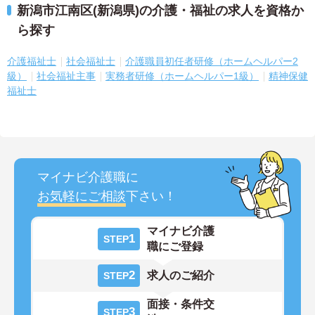
新潟市江南区(新潟県)の介護・福祉の求人を資格か
ら探す
介護福祉士
社会福祉士
介護職員初任者研修（ホームヘルパー2
級）
社会福祉主事
実務者研修（ホームヘルパー1級）
精神保健
福祉士
マイナビ介護職に
お気軽にご相談
下さい！
マイナビ介護
1
STEP
職にご登録
2
求人のご紹介
STEP
面接・条件交
3
STEP