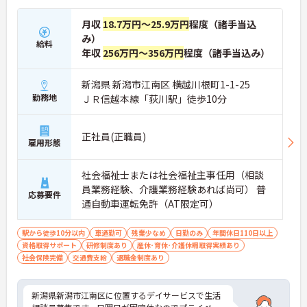
月収
18.7万円～25.9万円
程度（諸手当込
み）
給料
年収
256万円～356万円
程度（諸手当込み）
新潟県 新潟市江南区 横越川根町1-1-25
勤務地
ＪＲ信越本線「荻川駅」徒歩10分
正社員(正職員)
雇用形態
社会福祉士または社会福祉主事任用（相談
員業務経験、介護業務経験あれば尚可） 普
応募要件
通自動車運転免許（AT限定可）
駅から徒歩10分以内
車通勤可
残業少なめ
日勤のみ
年間休日110日以上
資格取得サポート
研修制度あり
産休･育休･介護休暇取得実績あり
社会保険完備
交通費支給
退職金制度あり
新潟県新潟市江南区に位置するデイサービスで生活