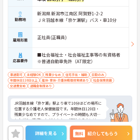
新潟県 新潟市江南区 阿賀野1-2-2
勤務地
ＪＲ羽越本線「京ケ瀬駅」バス・車10分
正社員(正職員)
雇用形態
■社会福祉士・社会福祉主事等の有資格者
応募要件
※普通自動車免許（AT限定）
車通勤可
未経験OK
残業少なめ
住宅手当・補助
日勤のみ
年間休日110日以上
産休･育休･介護休暇取得実績あり
社会保険完備
交通費支給
退職金制度あり
JR羽越本線「京ケ瀬」駅より車で10分ほどの場所に
位置する介護老人保健施設です。年間休日120日・
残業少なめですので、プライベートの時間も大切に
しながらご勤務いただけます。ご興味ある方には、
面接対策ポイントなど、さらに詳細をお話しいたし
ますのでお気軽にご相談ください。
詳細を見る
無料
紹介してもらう