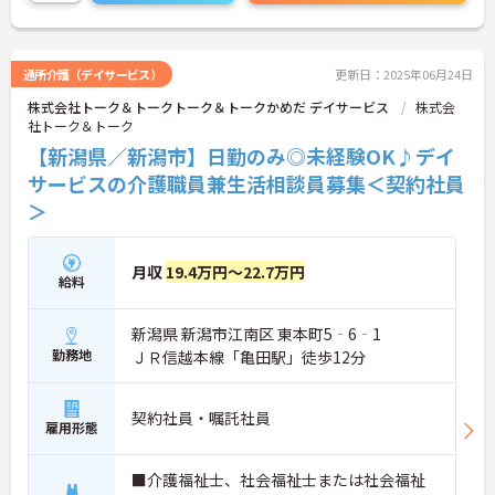
通所介護（デイサービス）
更新日：2025年06月24日
株式会社トーク＆トークトーク＆トークかめだ デイサービス
株式会
社トーク＆トーク
【新潟県／新潟市】日勤のみ◎未経験OK♪デイ
サービスの介護職員兼生活相談員募集＜契約社員
＞
月収
19.4万円～22.7万円
給料
新潟県 新潟市江南区 東本町5‐6‐1
勤務地
ＪＲ信越本線「亀田駅」徒歩12分
契約社員・嘱託社員
雇用形態
■介護福祉士、社会福祉士または社会福祉