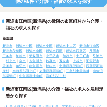
他の条件で介護・福祉の求人を探す
新潟市江南区(新潟県)の近隣の市区町村から介護・
福祉の求人を探す
新潟県
新潟市
新潟市北区
新潟市東区
新潟市中央区
新潟市江南区
新潟市秋葉区
新潟市南区
新潟市西区
新潟市西蒲区
長岡市
三条市
柏崎市
新発田市
小千谷市
加茂市
十日町市
見附市
村上市
燕市
糸魚川市
妙高市
五泉市
上越市
阿賀野市
佐渡市
魚沼市
南魚沼市
胎内市
北蒲原郡聖籠町
西蒲原郡弥
彦村
南蒲原郡田上町
東蒲原郡阿賀町
三島郡出雲崎町
南魚沼
郡湯沢町
中魚沼郡津南町
岩船郡関川村
新潟市江南区(新潟県)の介護・福祉の求人を雇用形
態から探す
正社員(正職員)
契約社員・嘱託社員
非常勤・パート・アルバイ