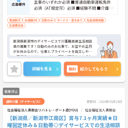
主事のいずれか必須 ■普通自動車運転免許
応募要件
必須（AT限定可）必須 ■経験不問 ■介護施
設等での介護業務経験あれば尚可
車通勤可
未経験OK
日勤のみ
ボーナス・賞与あり
社会保険完備
交通費支給
新潟県新潟市のデイサービスで介護職員兼生活相談
員の募集です！日勤のみのお仕事で、お盆やお正月
がお休みなので、仕事とプライベートを両立しやす
い職場です♪また、マイカー通勤が可能なのもうれ
しいポイント◎ご興味のある方は、面接ポイントを
お伝えしますので、お気軽にご連絡ください。
詳細を見る
無料
紹介してもらう
募集停止
通所介護（デイサービス）
更新日：2026年05月18日
社会福祉法人勇樹会リハトレ・ポート遊(YOU)
社会福祉法人勇樹会
【新潟県／新潟市江南区】賞与7.1ヶ月実績★日
曜固定休み＆日勤帯◎デイサービスでの生活相談