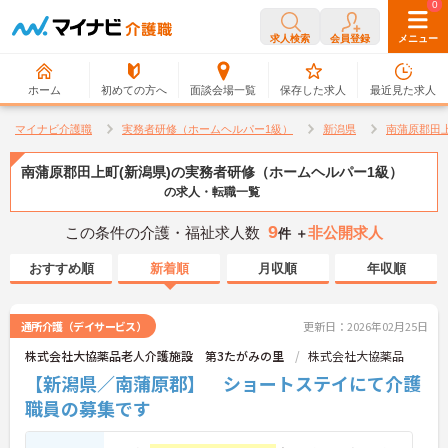
0
0
求人検索
会員登録
メニュー
ホーム
初めての方へ
面談会場一覧
保存した求人
最近見た求人
マイナビ介護職
実務者研修（ホームヘルパー1級）
新潟県
南蒲原郡田
南蒲原郡田上町(新潟県)の実務者研修（ホームヘルパー1級）
の求人・転職一覧
9
この条件の介護・福祉求人数
非公開求人
件 ＋
おすすめ順
新着順
月収順
年収順
通所介護（デイサービス）
更新日：2026年02月25日
株式会社大協薬品老人介護施設 第3たがみの里
株式会社大協薬品
【新潟県／南蒲原郡】 ショートステイにて介護
職員の募集です