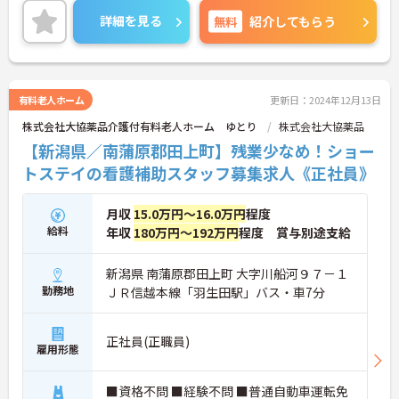
のチャンスがあります♪
詳細を見る
無料
紹介してもらう
資格手当や年末年始手当、扶養手当等の各種手当が
充実しており、昇給・賞与制度もあるので、給与面
も安心です◎
ご興味のある方には、面接対策ポイントなど、さら
に詳細をお話しいたしますのでお気軽にご相談くだ
有料老人ホーム
更新日：2024年12月13日
さい！
株式会社大協薬品介護付有料老人ホーム ゆとり
株式会社大協薬品
【新潟県／南蒲原郡田上町】残業少なめ！ショー
トステイの看護補助スタッフ募集求人《正社員》
月収
15.0万円～16.0万円
程度
給料
年収
180万円～192万円
程度 賞与別途支給
新潟県 南蒲原郡田上町 大字川船河９７－１
勤務地
ＪＲ信越本線「羽生田駅」バス・車7分
正社員(正職員)
雇用形態
■資格不問 ■経験不問 ■普通自動車運転免