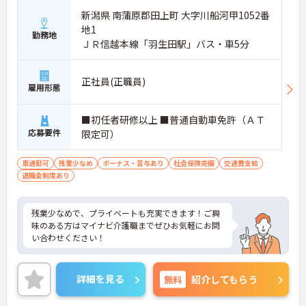
新潟県 南蒲原郡田上町 大字川船河甲1052番
地1
勤務地
ＪＲ信越本線「羽生田駅」バス・車5分
正社員(正職員)
雇用形態
■初任者研修以上 ■普通自動車免許（ＡＴ
応募要件
限定可）
車通勤可
残業少なめ
ボーナス・賞与あり
社会保険完備
交通費支給
退職金制度あり
残業少なめで、プライベートも充実できます！ご興
味のある方はマイナビ介護職までぜひお気軽にお問
い合わせください！
詳細を見る
無料
紹介してもらう