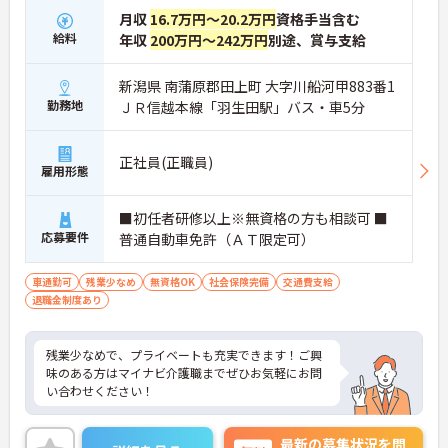
月収
16.7万円～20.2万円
資格手当含む
給料
年収
200万円～242万円
別途、賞与支給
新潟県 南蒲原郡田上町 大字川船河甲883番1
勤務地
ＪＲ信越本線「羽生田駅」バス・車5分
正社員(正職員)
雇用形態
■初任者研修以上※無資格の方も相談可 ■
応募要件
普通自動車免許（ＡＴ限定可）
車通勤可
残業少なめ
無資格OK
社会保険完備
交通費支給
退職金制度あり
残業少なめで、プライベートも充実できます！ご興
味のある方はマイナビ介護職までぜひお気軽にお問
い合わせください！
最新の募集状況を問