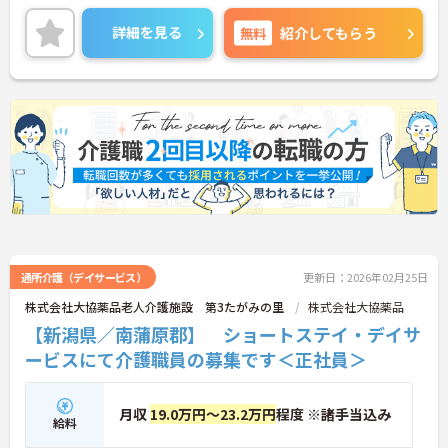
詳細を見る
無料
紹介してもらう
通所介護（デイサービス）
更新日：2026年02月25日
株式会社大協薬品老人介護施設 第3たがみの里
株式会社大協薬品
【新潟県／南蒲原郡】 ショートステイ・デイサ
ービスにて介護職員の募集です＜正社員＞
月収
19.0万円～23.2万円
程度 ※諸手当込み
給料