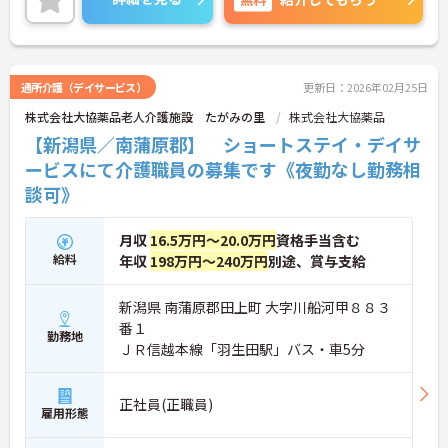
通所介護（デイサービス）
更新日：2026年02月25日
株式会社大協薬品老人介護施設 たがみの里
株式会社大協薬品
【新潟県／南蒲原郡】 ショートステイ・デイサ
ービスにて介護職員の募集です《夜勤なし勤務相
談可》
月収
16.5万円～20.0万円
資格手当含む
給料
年収
198万円～240万円
別途、賞与支給
新潟県 南蒲原郡田上町 大字川船河甲８８３
番１
勤務地
ＪＲ信越本線「羽生田駅」バス・車5分
正社員(正職員)
雇用形態