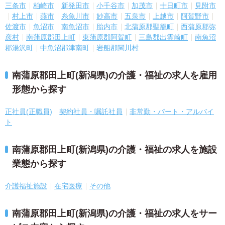
三条市
柏崎市
新発田市
小千谷市
加茂市
十日町市
見附市
村上市
燕市
糸魚川市
妙高市
五泉市
上越市
阿賀野市
佐渡市
魚沼市
南魚沼市
胎内市
北蒲原郡聖籠町
西蒲原郡弥
彦村
南蒲原郡田上町
東蒲原郡阿賀町
三島郡出雲崎町
南魚沼
郡湯沢町
中魚沼郡津南町
岩船郡関川村
南蒲原郡田上町(新潟県)の介護・福祉の求人を雇用
形態から探す
正社員(正職員)
契約社員・嘱託社員
非常勤・パート・アルバイ
ト
南蒲原郡田上町(新潟県)の介護・福祉の求人を施設
業態から探す
介護福祉施設
在宅医療
その他
南蒲原郡田上町(新潟県)の介護・福祉の求人をサー