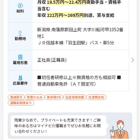
月収
18.5万円～22.4万円
夜勤手当・資格手
当含む
給料
年収
222万円～269万円
別途、賞与支給
新潟県 南蒲原郡田上町 大字川船河甲1052番
地1
勤務地
ＪＲ信越本線「羽生田駅」バス・車5分
正社員(正職員)
雇用形態
■初任者研修以上※無資格の方も相談可 ■
応募要件
普通自動車免許（ＡＴ限定可）
車通勤可
残業少なめ
無資格OK
社会保険完備
交通費支給
退職金制度あり
残業少なめで、プライベートも充実できます！ご興
味のある方はマイナビ介護職までぜひお気軽にお問
い合わせください！