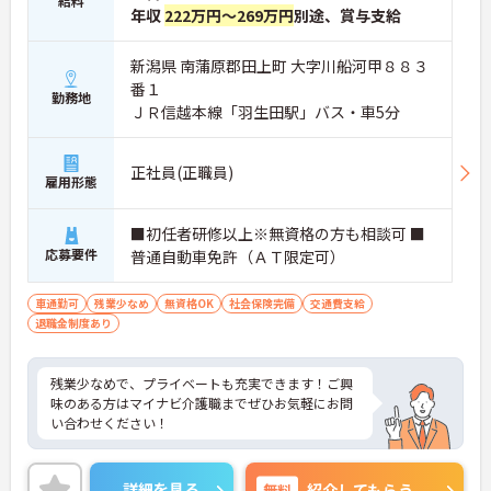
給料
年収
222万円～269万円
別途、賞与支給
新潟県 南蒲原郡田上町 大字川船河甲８８３
番１
勤務地
ＪＲ信越本線「羽生田駅」バス・車5分
正社員(正職員)
雇用形態
■初任者研修以上※無資格の方も相談可 ■
応募要件
普通自動車免許（ＡＴ限定可）
車通勤可
残業少なめ
無資格OK
社会保険完備
交通費支給
退職金制度あり
残業少なめで、プライベートも充実できます！ご興
味のある方はマイナビ介護職までぜひお気軽にお問
い合わせください！
詳細を見る
無料
紹介してもらう