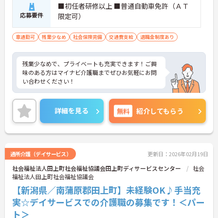
■初任者研修以上 ■普通自動車免許（ＡＴ
応募要件
限定可）
車通勤可
残業少なめ
社会保険完備
交通費支給
退職金制度あり
残業少なめで、プライベートも充実できます！ご興
味のある方はマイナビ介護職までぜひお気軽にお問
い合わせください！
詳細を見る
無料
紹介してもらう
通所介護（デイサービス）
更新日：2026年02月19日
社会福祉法人田上町社会福祉協議会田上町ディサービスセンター
社会
福祉法人田上町社会福祉協議会
【新潟県／南蒲原郡田上町】未経験OK♪手当充
実☆デイサービスでの介護職の募集です！＜パー
ト＞