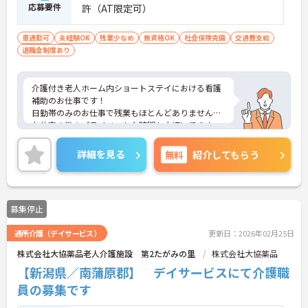
応募要件
許（AT限定可）
車通勤可
未経験OK
残業少なめ
無資格OK
社会保険完備
交通費支給
退職金制度あり
介護付き老人ホーム内ショートステイにおける看護
補助のお仕事です！
日勤帯のみのお仕事で残業もほとんどありません！
お仕事の後のプライベートな時間も大切にできま
す。
ご興味ある方には、面接のポイントなど、さらに詳
詳細を見る
無料
紹介してもらう
細をお話致しますのでお気軽にご相談ください。
募集停止
通所介護（デイサービス）
更新日：2026年02月25日
株式会社大協薬品老人介護施設 第2たがみの里
株式会社大協薬品
【新潟県／南蒲原郡】 デイサービスにて介護職
員の募集です