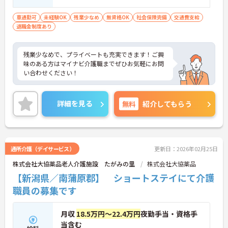
車通勤可
未経験OK
残業少なめ
無資格OK
社会保険完備
交通費支給
退職金制度あり
残業少なめで、プライベートも充実できます！ご興
味のある方はマイナビ介護職までぜひお気軽にお問
い合わせください！
詳細を見る
無料
紹介してもらう
通所介護（デイサービス）
更新日：2026年02月25日
株式会社大協薬品老人介護施設 たがみの里
株式会社大協薬品
【新潟県／南蒲原郡】 ショートステイにて介護
職員の募集です
月収
18.5万円～22.4万円
夜勤手当・資格手
当含む