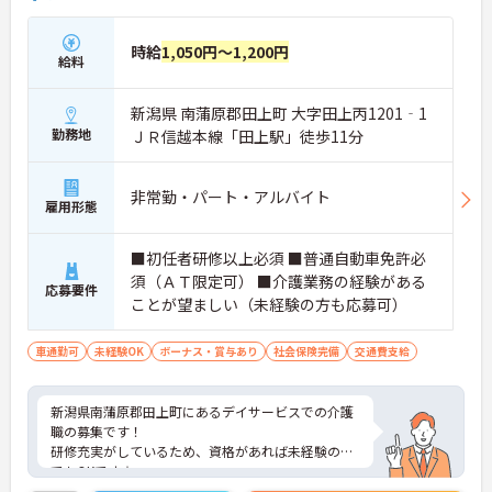
時給
1,050円～1,200円
給料
新潟県 南蒲原郡田上町 大字田上丙1201‐1
勤務地
ＪＲ信越本線「田上駅」徒歩11分
非常勤・パート・アルバイト
雇用形態
■初任者研修以上必須 ■普通自動車免許必
須（ＡＴ限定可） ■介護業務の経験がある
応募要件
ことが望ましい（未経験の方も応募可）
車通勤可
未経験OK
ボーナス・賞与あり
社会保険完備
交通費支給
新潟県南蒲原郡田上町にあるデイサービスでの介護
職の募集です！
研修充実がしているため、資格があれば未経験の方
でもOKです☆
過去には正社員登用の実績もあり、キャリアアップ