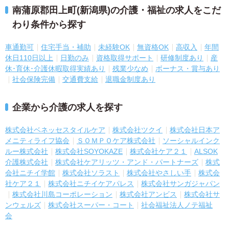
南蒲原郡田上町(新潟県)の介護・福祉の求人をこだ
わり条件から探す
車通勤可
住宅手当・補助
未経験OK
無資格OK
高収入
年間
休日110日以上
日勤のみ
資格取得サポート
研修制度あり
産
休･育休･介護休暇取得実績あり
残業少なめ
ボーナス・賞与あり
社会保険完備
交通費支給
退職金制度あり
企業から介護の求人を探す
株式会社ベネッセスタイルケア
株式会社ツクイ
株式会社日本ア
メニティライフ協会
ＳＯＭＰＯケア株式会社
ソーシャルインク
ルー株式会社
株式会社SOYOKAZE
株式会社ケア２１
ALSOK
介護株式会社
株式会社ケアリッツ・アンド・パートナーズ
株式
会社ニチイ学館
株式会社ソラスト
株式会社やさしい手
株式会
社ケア２１
株式会社ニチイケアパレス
株式会社サンガジャパン
株式会社川島コーポレーション
株式会社アンビス
株式会社サ
ンウェルズ
株式会社スーパー・コート
社会福祉法人ノテ福祉
会