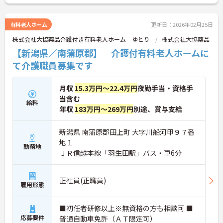
有料老人ホーム
更新日：2026年02月25日
株式会社大協薬品介護付き有料老人ホーム ゆとり
株式会社大協薬品
【新潟県／南蒲原郡】 介護付有料老人ホームに
て介護職員募集です
月収
15.3万円～22.4万円
夜勤手当・資格手
当含む
給料
年収
183万円～269万円
別途、賞与支給
新潟県 南蒲原郡田上町 大字川船河甲９７番
地１
勤務地
ＪＲ信越本線「羽生田駅」バス・車6分
正社員(正職員)
雇用形態
■初任者研修以上※無資格の方も相談可 ■
応募要件
普通自動車免許（ＡＴ限定可）