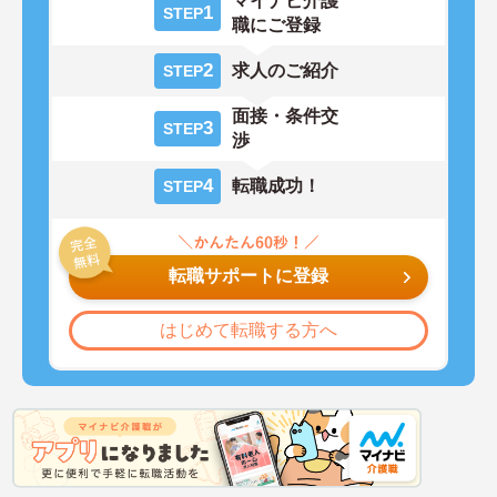
マイナビ介護
1
STEP
職にご登録
2
求人のご紹介
STEP
面接・条件交
3
STEP
渉
4
転職成功！
STEP
転職サポートに登録
はじめて転職する方へ