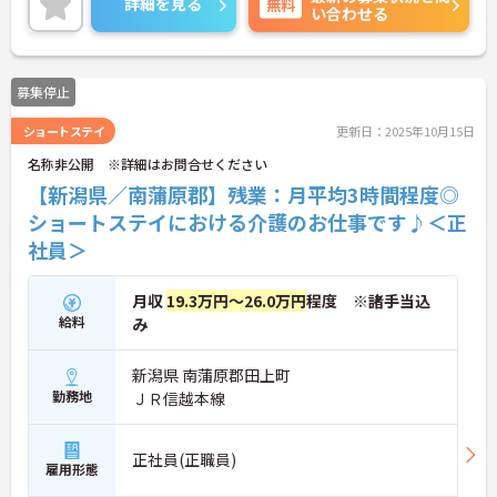
詳細を見る
無料
い合わせる
募集停止
ショートステイ
更新日：2025年10月15日
名称非公開 ※詳細はお問合せください
【新潟県／南蒲原郡】残業：月平均3時間程度◎
ショートステイにおける介護のお仕事です♪＜正
社員＞
月収
19.3万円～26.0万円
程度 ※諸手当込
給料
み
新潟県 南蒲原郡田上町
勤務地
ＪＲ信越本線
正社員(正職員)
雇用形態