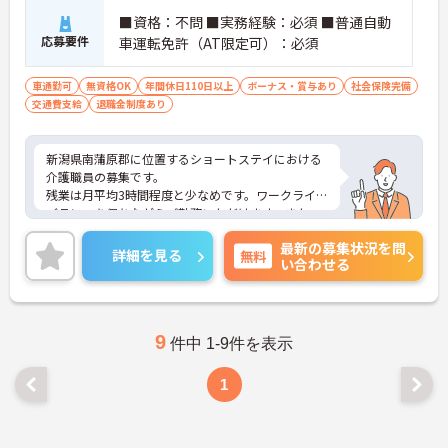
■資格：不問 ■実務経験：必須 ■普通自動
応募要件
車運転免許（AT限定可）：必須
車通勤可
無資格OK
年間休日110日以上
ボーナス・賞与あり
社会保険完備
交通費支給
退職金制度あり
新潟県南蒲原郡に位置するショートステイにおける
介護職員の募集です。
残業は月平均3時間程度と少なめです。ワークライフ
バランスを保ちながらご勤務いただけます。また、
賞与は計4.0ヶ月分の支給実績があり、頑張りがきち
最新の募集状況を問
んと評価される職場です。
詳細を見る
無料
い合わせる
ご興味のある方には、面接対策ポイントなど、さら
に詳細をご案内しますのでお気軽にご相談くださ
い！
9
件中 1-9件を表示
1