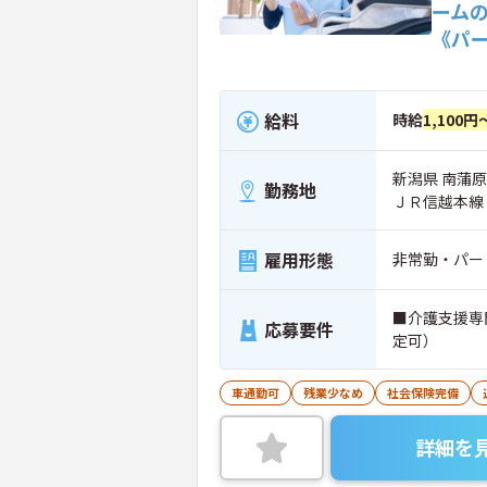
ーム
《パ
給料
時給
1,100円
新潟県 南蒲原
勤務地
ＪＲ信越本線
雇用形態
非常勤・パー
■介護支援専
応募要件
定可）
車通勤可
残業少なめ
社会保険完備
詳細を