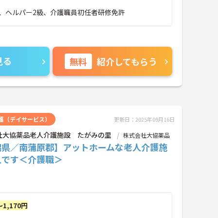
、ヘルパー2級、介護職員初任者研修免許
見る
無料
紹介してもらう
護（デイサービス）
更新日：2025年09月16日
社大協薬品老人介護施設 たがみの里
株式会社大協薬品
潟県／南蒲原郡】アットホームな老人介護施
人です＜介護職＞
～1,170円