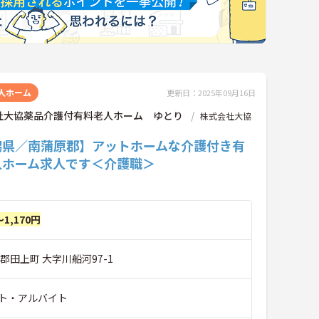
人ホーム
更新日：2025年09月16日
社大協薬品介護付有料老人ホーム ゆとり
株式会社大協
潟県／南蒲原郡】アットホームな介護付き有
人ホーム求人です＜介護職＞
～1,170円
郡田上町 大字川船河97-1
ト・アルバイト