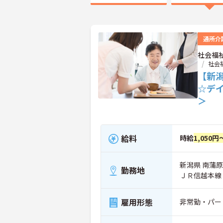
通所介
社会福
社会
【新
☆デ
＞
給料
時給
1,050円
新潟県 南蒲原
勤務地
ＪＲ信越本線
雇用形態
非常勤・パー