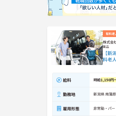
有料老
株式会
薬品
【新
料老
給料
時給
1,150円
勤務地
新潟県 南蒲原
雇用形態
非常勤・パー