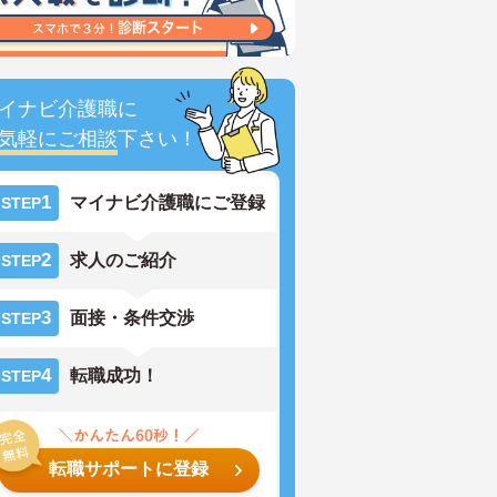
イナビ介護職に
気軽にご相談
下さい！
1
マイナビ介護職にご登録
STEP
2
求人のご紹介
STEP
3
面接・条件交渉
STEP
4
転職成功！
STEP
転職サポートに登録