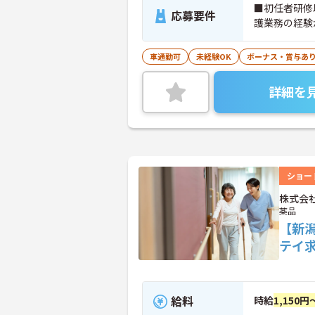
■初任者研修
応募要件
護業務の経験
車通勤可
未経験OK
ボーナス・賞与あ
詳細を
ショー
株式会
薬品
【新
テイ
給料
時給
1,150円