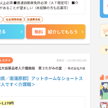
以上必須 ■普通自動車免許必須（ＡＴ限定可） ■介
があることが望ましい（未経験の方も応募可）
り
社会保険完備
交通費支給
見る
無料
紹介してもらう
トステイ
更新日：2025年09月16日
社大協薬品老人介護施設 第３たがみの里
株式会社大協
潟県／南蒲原郡】アットホームなショートス
求人です＜介護職＞
～1,170円