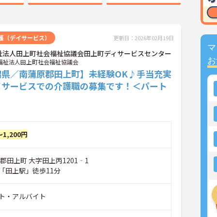
護（デイサービス）
更新日：2026年02月19日
マ
祉法人田上町社会福祉協議会田上町ディサービスセンター
お
福祉法人田上町社会福祉協議会
潟県／南蒲原郡田上町】未経験OK♪手当充実
イサービスでの介護職の募集です！＜パート
～1,200円
郡田上町 大字田上丙1201‐1
「田上駅」徒歩11分
ト・アルバイト