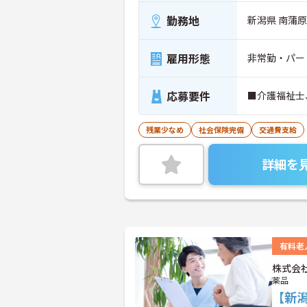
勤務地
新潟県 南蒲原
雇用形態
非常勤・パー
応募要件
■介護福祉士
残業少なめ
社会保険完備
交通費支給
詳細を
有料老
株式会
薬品
【新