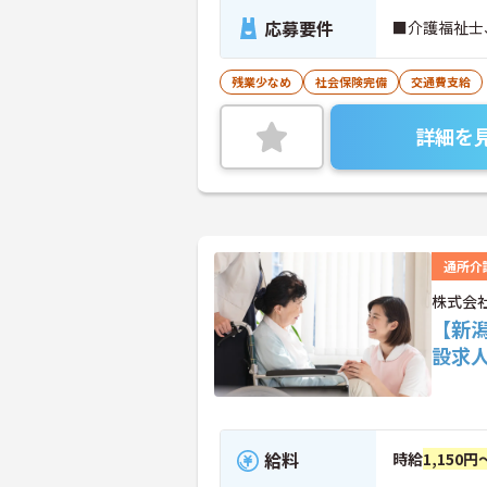
応募要件
■介護福祉士
残業少なめ
社会保険完備
交通費支給
詳細を
通所介
株式会
【新
設求
給料
時給
1,150円